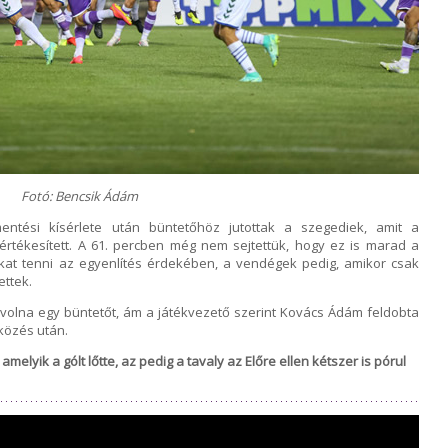
Fotó: Bencsik Ádám
ntési kísérlete után büntetőhöz jutottak a szegediek, amit a
ékesített. A 61. percben még nem sejtettük, hogy ez is marad a
kat tenni az egyenlítés érdekében, a vendégek pedig, amikor csak
ettek.
volna egy büntetőt, ám a játékvezető szerint Kovács Ádám feldobta
közés után.
elyik a gólt lőtte, az pedig a tavaly az Előre ellen kétszer is pórul