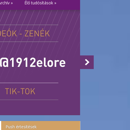
Archív
»
Élő tudósítások
»
Push értesítések