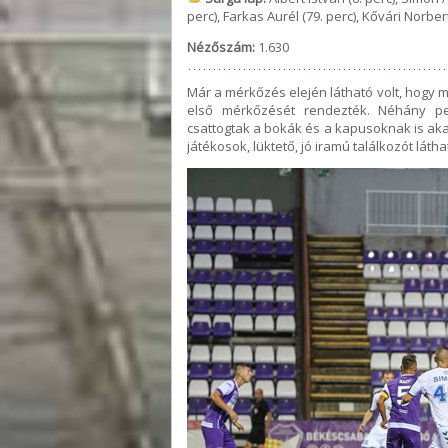
perc), Farkas Aurél (79. perc), Kővári Norber
Nézőszám:
1.630
Már a mérkőzés elején látható volt, hogy 
első mérkőzését rendezték. Néhány pe
csattogtak a bokák és a kapusoknak is aka
játékosok, lüktető, jó iramú találkozót láth