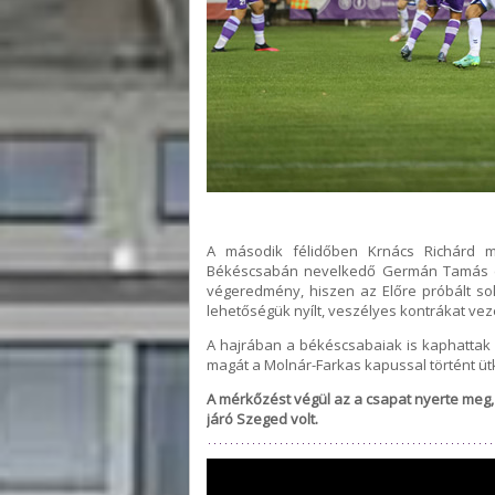
A második félidőben Krnács Richárd me
Békéscsabán nevelkedő Germán Tamás ért
végeredmény, hiszen az Előre próbált so
lehetőségük nyílt, veszélyes kontrákat vez
A hajrában a békéscsabaiak is kaphattak 
magát a Molnár-Farkas kapussal történt üt
A mérkőzést végül az a csapat nyerte meg, am
járó Szeged volt.