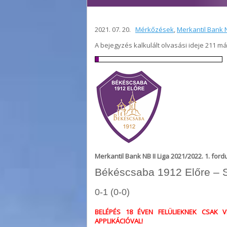
2021. 07. 20.
Mérkőzések
,
Merkantil Bank N
A bejegyzés kalkulált olvasási ideje 211 m
Merkantil Bank NB II Liga 2021/2022. 1. ford
Békéscsaba 1912 Előre – 
0-1 (0-0)
BELÉPÉS 18 ÉVEN FELÜLIEKNEK CSAK V
APPLIKÁCIÓVAL!