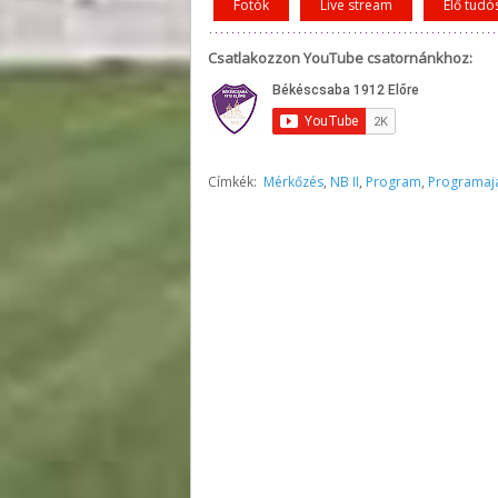
Fotók
Live stream
Élő tudó
Csatlakozzon YouTube csatornánkhoz:
Címkék:
Mérkőzés
,
NB II
,
Program
,
Programaj