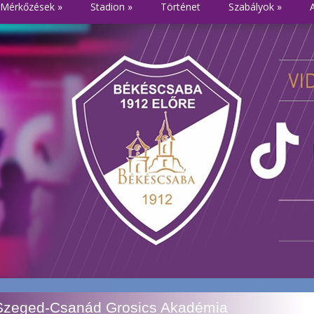
Mérkőzések
»
Stadion
»
Történet
Szabályok
»
Szeged-Csanád Grosics Akadémia