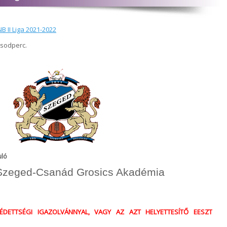
B II Liga 2021-2022
ásodperc.
uló
Szeged-Csanád Grosics Akadémia
ÉDETTSÉGI IGAZOLVÁNNYAL, VAGY AZ AZT HELYETTESÍTŐ EESZT