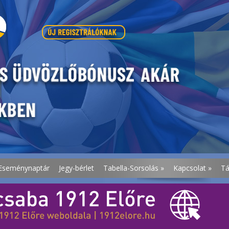
Eseménynaptár
Jegy-bérlet
Tabella-Sorsolás
»
Kapcsolat
»
T