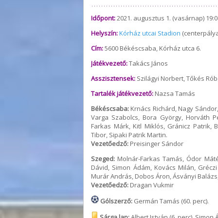
Időpont:
2021. augusztus 1. (vasárnap) 19:0
Helyszín:
Kórház utcai Stadion
(centerpálya
Cím:
5600 Békéscsaba, Kórház utca 6.
Játékvezető:
Takács János
Asszisztensek:
Szilágyi Norbert, Tőkés Rób
Tartalék játékvezető:
Nazsa Tamás
Békéscsaba:
Krnács Richárd, Nagy Sándor,
Varga Szabolcs, Bora György, Horváth P
Farkas Márk, Kitl Miklós, Gránicz Patrik
Tibor, Sipaki Patrik Martin.
Vezetőedző:
Preisinger Sándor
Szeged:
Molnár-Farkas Tamás, Ódor Máté,
Dávid, Simon Ádám, Kovács Milán, Gréczi
Murár András, Dobos Áron, Ásványi Balázs,
Vezetőedző:
Dragan Vukmir
Gólszerző:
Germán Tamás (60. perc).
Sárga lap:
Albert István (6. perc), Simon