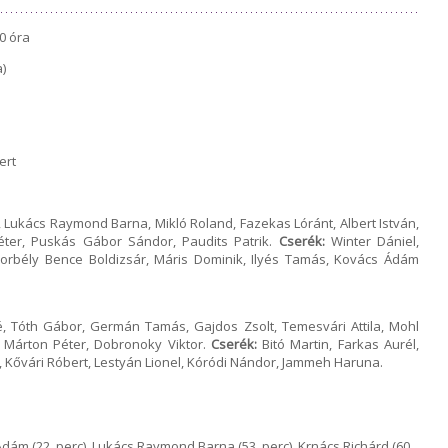
0 óra
)
ert
 Lukács Raymond Barna, Mikló Roland, Fazekas Lóránt, Albert István,
éter, Puskás Gábor Sándor, Paudits Patrik.
Cserék:
Winter Dániel,
, Borbély Bence Boldizsár, Máris Dominik, Ilyés Tamás, Kovács Ádám
 Tóth Gábor, Germán Tamás, Gajdos Zsolt, Temesvári Attila, Mohl
 Márton Péter, Dobronoky Viktor.
Cserék:
Bitó Martin, Farkas Aurél,
 Kővári Róbert, Lestyán Lionel, Kóródi Nándor, Jammeh Haruna.
 Ádám (22. perc), Lukács Raymond Barna (53. perc), Krnács Richárd (60.