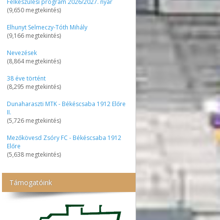
Felkészülési program 2026/2027. nyár
(9,650 megtekintés)
Elhunyt Selmeczy-Tóth Mihály
(9,166 megtekintés)
Nevezések
(8,864 megtekintés)
38 éve történt
(8,295 megtekintés)
Dunaharaszti MTK - Békéscsaba 1912 Előre
II.
(5,726 megtekintés)
Mezőkövesd Zsóry FC - Békéscsaba 1912
Előre
(5,638 megtekintés)
Támogatóink