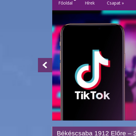
Főoldal
Hírek
Csapat
»
Békéscsaba 1912 Előre – 