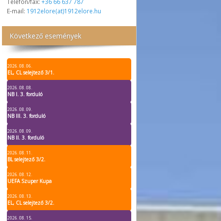
Telefon/fax:
+36 66 637 787
E-mail:
1912elore(at)1912elore.hu
Következő események
2026. 08. 06.
EL, CL selejtező 3/1.
2026. 08. 08.
NB I. 3. forduló
2026. 08. 09.
NB III. 3. forduló
2026. 08. 09.
NB II. 3. forduló
2026. 08. 11.
BL selejtező 3/2.
2026. 08. 12.
UEFA Szuper Kupa
2026. 08. 13.
EL, CL selejtező 3/2.
2026. 08. 15.