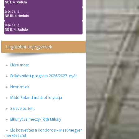
NB I. 4. forduló
2026. 08. 16.
NB III. 4. forduló
2026. 08. 16.
NB II. 4. forduló
Legutóbbi bejegyzések
Előre most
Felkészülési program 2026/2027. nyár
Nevezések
Mikló Roland máshol folytatja
38 éve történt
Elhunyt Selmeczy-Tóth Mihály
Élő közvetítés a Kondoros – Mezőmegyer
mérkőzésről