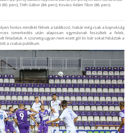
t (80. perc), Tóth Gábor (84. perc), Kovács Ádám Tibor (86. perc).
milyen fontos mindkét félnek a találkozó, habár még csak a bajnokság
rces ismerkedés után alaposan egymásnak feszültek a felek,
dt feladatuk. A szünetig ugyan nem esett gól és bár sokat hibáztak a
atott a csabai publikum.