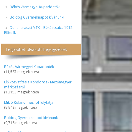
Békés Vármegyei Kupadöntők
Boldog Gyermeknapot kívánunk!
Dunaharaszti MTK – Békéscsaba 1912
Előre II.
Legtöbbet olvasott bejegyzések
Békés Vármegyei Kupadöntők
(11,587 megtekintés)
Élő közvetítés a Kondoros - Mezőmegyer
mérkőzésről
(10,153 megtekintés)
Mikló Roland máshol folytatja
(9,948 megtekintés)
Boldog Gyermeknapot kívánunk!
(9,716 megtekintés)