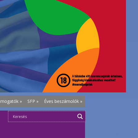
ámogatók
»
SFP
»
Éves beszámolók
»