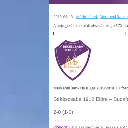
2018. 09. 13.
Mérkőzések
,
Merkantil Bank N
A bejegyzés kalkulált olvasási ideje 370 m
Merkantil Bank NB II Liga 2018/2019. 10. for
Békéscsaba 1912 Előre – Budaf
2-0 (1-0)
Időpont:
2018. szeptember 30. (vasárnap) 1