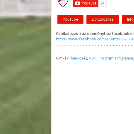
YouTube
Élő tudósítás
Inf
Csatlakozzon az eseményhez facebook ol
https://www.facebook.com/events/202329
Címkék:
Mérkőzés
,
NB II
,
Program
,
Programaj