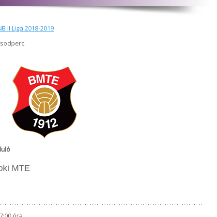
B II Liga 2018-2019
ásodperc.
duló
oki MTE
7:00 óra