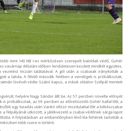
több mint 140 NB I-es mérkőzésen szerepelt baloldali védő, Gohér
mes vasárnap délutáni időben lendületesen kezdett mindkét együttes.
ezetést Viczián találatával. A gól után a csabaiak irányították a
ogott a labda. A félidő második felében a vendégek is próbálkoztak,
 Szatmári lövését védte Szabó kapus, a másik oldalon Szélpál mentett
gsérült, helyére Nagy Sándor állt be. Az 57. percben növelte előnyét
 is próbálkoztak, az 59. percben az előrehúzódó Gohér ballal lőtt, a
később egy beadás után Vankó ollózó mozdulattal lőtt a békéscsabai
s a félpályánál ütközött, a játékvezető a csabai védőnek sárga lapot
llította. A folytatásban az emberelőnyben lévő lila-fehérek tartották a
miközben több csere is történt.