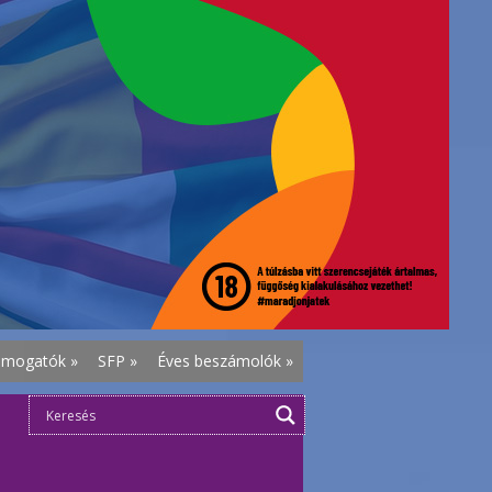
ámogatók
»
SFP
»
Éves beszámolók
»