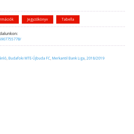
ormációk
Jegyzőkönyv
Tabella
dalunkon:
6907755778/
ánló
,
Budafoki MTE-Újbuda FC
,
Merkantil Bank Liga
,
2018/2019