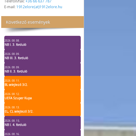
Telefon/fax:
+36 66 637 787
E-mail:
1912elore(at)1912elore.hu
Következő események
2026. 08. 08.
NB I. 3. forduló
2026. 08. 09.
NB III. 3. forduló
2026. 08. 09.
NB II. 3. forduló
2026. 08. 11.
BL selejtező 3/2.
2026. 08. 12.
UEFA Szuper Kupa
2026. 08. 13.
EL, CL selejtező 3/2.
2026. 08. 15.
NB I. 4. forduló
2026. 08. 16.