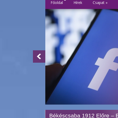
Főoldal
Hírek
Csapat
»
Békéscsaba 1912 Előre – 