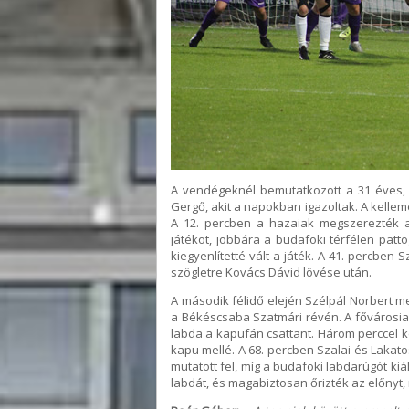
A vendégeknél bemutatkozott a 31 éves, 
Gergő, akit a napokban igazoltak. A kelle
A 12. percben a hazaiak megszerezték a v
játékot, jobbára a budafoki térfélen patt
kiegyenlítetté vált a játék. A 41. percben
szögletre Kovács Dávid lövése után.
A második félidő elején Szélpál Norbert me
a Békéscsaba Szatmári révén. A fővárosiak
labda a kapufán csattant. Három perccel 
kapu mellé. A 68. percben Szalai és Lakato
mutatott fel, míg a budafoki labdarúgót kiá
labdát, és magabiztosan őrizték az előnyt, 