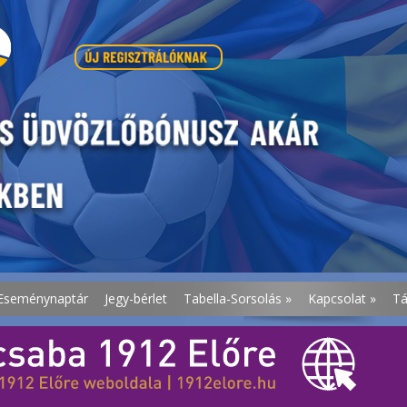
Eseménynaptár
Jegy-bérlet
Tabella-Sorsolás
»
Kapcsolat
»
T