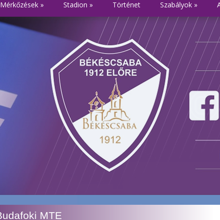
Mérkőzések
»
Stadion
»
Történet
Szabályok
»
Budafoki MTE