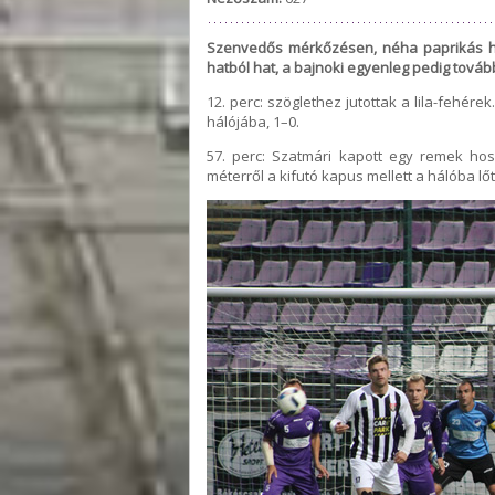
Szenvedős mérkőzésen, néha paprikás ha
hatból hat, a bajnoki egyenleg pedig tovább
12. perc: szöglethez jutottak a lila-fehére
hálójába, 1–0.
57. perc: Szatmári kapott egy remek hos
méterről a kifutó kapus mellett a hálóba lőt