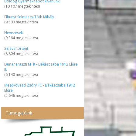
Boldog Gyermeknapot kívánunk!
(10,107 megtekintés)
Elhunyt Selmeczy-Tóth Mihály
(9,503 megtekintés)
Nevezések
(9,364 megtekintés)
38 éve történt
(8,804 megtekintés)
Dunaharaszti MTK - Békéscsaba 1912 Előre
II.
(6,140 megtekintés)
Mezőkövesd Zsóry FC - Békéscsaba 1912
Előre
(5,646 megtekintés)
Támogatóink