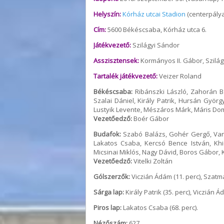
Helyszín:
Kórház utcai Stadion
(centerpálya
Cím:
5600 Békéscsaba, Kórház utca 6.
Játékvezető:
Szilágyi Sándor
Asszisztensek:
Kormányos II. Gábor, Szilág
Tartalék játékvezető:
Veizer Roland
Békéscsaba:
Ribánszki László, Zahorán Ba
Szalai Dániel, Király Patrik, Hursán Györ
Lustyik Levente, Mészáros Márk, Máris Dom
Vezetőedző:
Boér Gábor
Budafok:
Szabó Balázs, Gohér Gergő, Vank
Lakatos Csaba, Kercsó Bence István, Khi
Micsinai Miklós, Nagy Dávid, Boros Gábor, K
Vezetőedző:
Vitelki Zoltán
Gólszerzők:
Viczián Ádám (11. perc), Szatmár
Sárga lap:
Király Patrik (35. perc), Viczián Á
Piros lap:
Lakatos Csaba (68. perc).
Nézőszám:
627