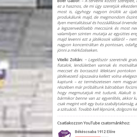
Boér Gábor:
– A terveink között szerepelt
ez a hasznos, de mi úgy szeretjük elkezden
most is, úgyhogy nagyon örülök az úja
produkálunk majd, de megmondom őszinté
ilyen mentalitással és hozzáállással örven
a legszenvedősebb meccsünk és most nem j
valamilyen szinten mutatja az együttes ere
majd levenni ezt a játékosok válláról – ne
nagyon koncentráltan és pontosan, odafigy
jönni a mérkőzéseken.
Vitelki Zoltán:
− Legelőször szeretnék grat
fiatalok, lendületben vannak és motiválta
meccset és borzasztó lélektani pontokon
játékvezető sípszavára kellett volna elvégez
kaptunk – ez természetesen nem magyarázk
részében már próbáltunk bátrabban focizni, 
hogy megmutatjuk mit tudunk. Alakult is 
bármikor benne van az egyenlítés, akkor k
csak megint volt egy buta szabálytalanság
a szituáció. Tovább kell lépnünk, dolgozni k
Csatlakozzon YouTube csatornánkhoz: