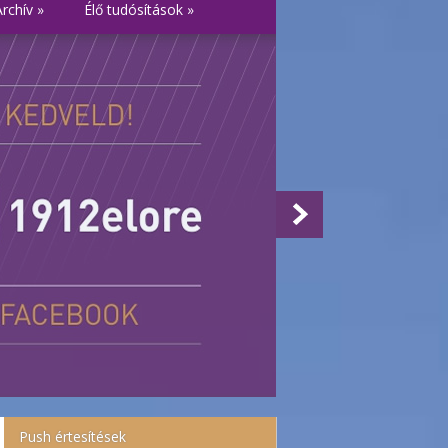
Archív
»
Élő tudósítások
»
Push értesítések