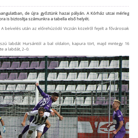
ngulatban, de újra győztünk hazai pályán. A Kórház utcai mérleg
ra is biztosítja számunkra a tabella első helyét.
k. A beívelés után az előrehúzódó Viczián közelről fejelt a fővárosiak
szú labdát Hursántól a bal oldalon, kapura tört, majd mintegy 16
te a labdát, 2–0.