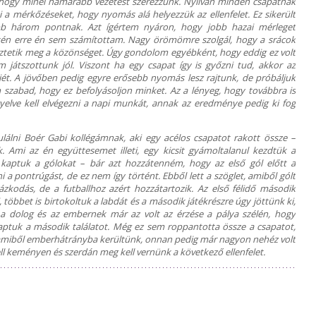
, hogy minél hamarabb vezetést szerezzünk. Nyilván minden csapatnak
i a mérkőzéseket, hogy nyomás alá helyezzük az ellenfelet. Ez sikerült
bb három pontnak. Azt ígértem nyáron, hogy jobb hazai mérleget
n erre én sem számítottam. Nagy örömömre szolgál, hogy a srácok
deztetik meg a közönséget. Úgy gondolom egyébként, hogy eddig ez volt
átszottunk jól. Viszont ha egy csapat így is győzni tud, akkor az
jét. A jövőben pedig egyre erősebb nyomás lesz rajtunk, de próbáljuk
m szabad, hogy ez befolyásoljon minket. Az a lényeg, hogy továbbra is
elve kell elvégezni a napi munkát, annak az eredménye pedig ki fog
ulálni Boér Gabi kollégámnak, aki egy acélos csapatot rakott össze –
k. Ami az én együttesemet illeti, egy kicsit gyámoltalanul kezdtük a
 kaptuk a gólokat – bár azt hozzátenném, hogy az első gól előtt a
ni a pontrúgást, de ez nem így történt. Ebből lett a szöglet, amiből gólt
odás, de a futballhoz azért hozzátartozik. Az első félidő második
többet is birtokoltuk a labdát és a második játékrészre úgy jöttünk ki,
a dolog és az embernek már az volt az érzése a pálya szélén, hogy
aptuk a második találatot. Még ez sem roppantotta össze a csapatot,
, amiből emberhátrányba kerültünk, onnan pedig már nagyon nehéz volt
ell keményen és szerdán meg kell vernünk a következő ellenfelet.