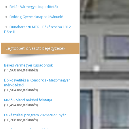
Békés Vármegyei Kupadöntők
Boldog Gyermeknapot kívánunk!
Dunaharaszti MTK – Békéscsaba 1912
Előre II.
Legtöbbet olvasott bejegyzések
Békés Vármegyei Kupadöntők
(11,968 megtekintés)
Élő közvetítés a Kondoros - Mezőmegyer
mérkőzésről
(10,504 megtekintés)
Mikló Roland máshol folytatja
(10,454 megtekintés)
Felkészülési program 2026/2027. nyár
(10,208 megtekintés)