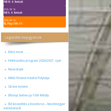
NB III. 4. forduló
2026. 08. 16.
NB II. 4. forduló
2026. 08. 18.
BL Play-Offs 1/1.
Legutóbbi bejegyzések
Előre most
Felkészülési program 2026/2027. nyár
Nevezések
Mikló Roland máshol folytatja
38 éve történt
Elhunyt Selmeczy-Tóth Mihály
Élő közvetítés a Kondoros – Mezőmegyer
mérkőzésről