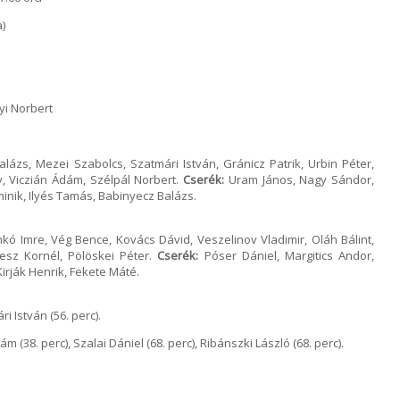
)
yi Norbert
lázs, Mezei Szabolcs, Szatmári István, Gránicz Patrik, Urbin Péter,
gy, Viczián Ádám, Szélpál Norbert.
Cserék:
Uram János, Nagy Sándor,
inik, Ilyés Tamás, Babinyecz Balázs.
ó Imre, Vég Bence, Kovács Dávid, Veszelinov Vladimir, Oláh Bálint,
esz Kornél, Pölöskei Péter.
Cserék:
Póser Dániel, Margitics Andor,
irják Henrik, Fekete Máté.
i István (56. perc).
dám (38. perc), Szalai Dániel (68. perc), Ribánszki László (68. perc).