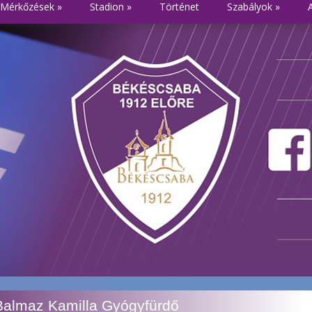
Mérkőzések
»
Stadion
»
Történet
Szabályok
»
Balmaz Kamilla Gyógyfürdő