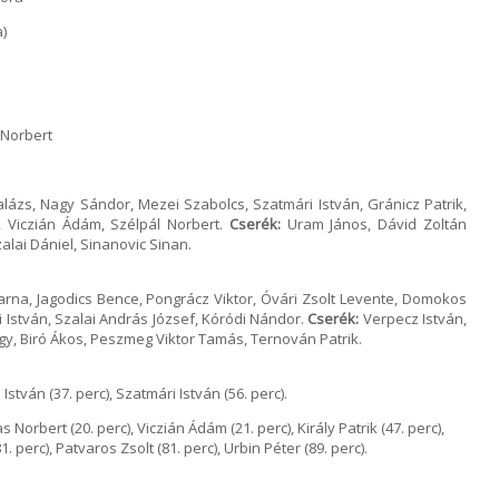
)
Norbert
lázs, Nagy Sándor, Mezei Szabolcs, Szatmári István, Gránicz Patrik,
y, Viczián Ádám, Szélpál Norbert.
Cserék:
Uram János, Dávid Zoltán
lai Dániel, Sinanovic Sinan.
rna, Jagodics Bence, Pongrácz Viktor, Óvári Zsolt Levente, Domokos
ki István, Szalai András József, Kóródi Nándor.
Cserék:
Verpecz István,
y, Biró Ákos, Peszmeg Viktor Tamás, Ternován Patrik.
István (37. perc), Szatmári István (56. perc).
s Norbert (20. perc), Viczián Ádám (21. perc), Király Patrik (47. perc),
. perc), Patvaros Zsolt (81. perc), Urbin Péter (89. perc).