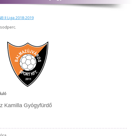
B II Liga 2018-2019
ásodperc.
duló
z Kamilla Gyógyfürdő
 óra