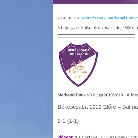
2018. 10. 09.
Mérkőzések
,
Merkantil Bank N
A bejegyzés kalkulált olvasási ideje 306 m
Merkantil Bank NB II Liga 2018/2019. 14. for
Békéscsaba 1912 Előre – Balma
2-1 (1-1)
Időpont:
2018. október 28. (vasárnap) 17:00