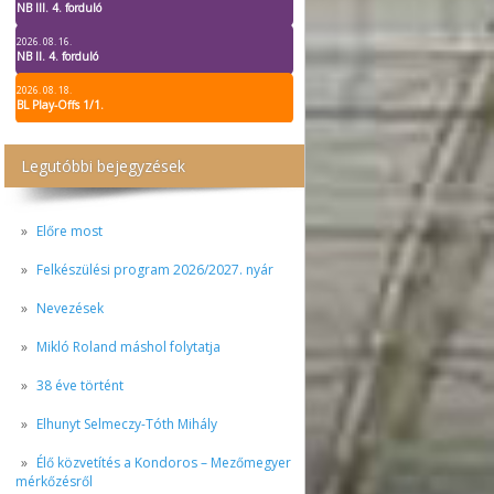
NB III. 4. forduló
2026. 08. 16.
NB II. 4. forduló
2026. 08. 18.
BL Play-Offs 1/1.
Legutóbbi bejegyzések
Előre most
Felkészülési program 2026/2027. nyár
Nevezések
Mikló Roland máshol folytatja
38 éve történt
Elhunyt Selmeczy-Tóth Mihály
Élő közvetítés a Kondoros – Mezőmegyer
mérkőzésről