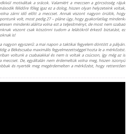
dkívül motiváltak a srácok. Valamiért a meccsen a görcsösség rájuk
ásodik félidőre főleg igaz ez a dolog, hiszen olyan helyzeteink voltak,
volna zárni idő előtt a meccset. Annak viszont nagyon örülök, hogy
21 pontunk volt, most pedig 27 – pláne úgy, hogy gyakorlatilag mindenki
zetesen mindenki aláírta volna ezt a teljesítményt, de most nem szabad
inknak viszont csak köszönni tudom a lelátókról érkező biztatást, ez
oknak is!
nagyon egyszerű: a mai napon a taktikai fegyelem döntött a pályán.
ddig a Békéscsaba maximális fegyelmezettséggel hozta le a mérkőzést.
riban voltunk a csabaiakkal és nem is voltak a csúcson, így még az is
a meccset. De, egyáltalán nem érdemeltük volna meg, hiszen iszonyú
 jobbak és nyerték meg megérdemelten a mérkőzést, hogy rettentően