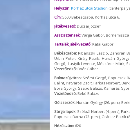
Helyszín:
Kórház utcai Stadion
(centerpálya
Cím:
5600 Békéscsaba, Kórház utca 6.
Játékvezető:
Ducsai József
Asszisztensek:
Varga Gábor, Bornemissza 
Tartalék játékvezető:
Kátai Gábor
Békéscsaba:
Ribánszki László, Zahorán Ba
Urbin Péter, Király Patrik, Hursán Györg
Gergő, Lustyik Levente, Mészáros Márk, Sza
Vezetőedző:
Boér Gábor
Balmazújváros:
Szécsi Gergő, Papucsek Ba
Bálint, Patvaros Zsolt, Farkas Norbert, Ber
Bora György, Szabó Balázs, Kamarás Györg
Vezetőedző:
Bekő Balázs
Gólszerzők:
Hursán György (26. perc), Berki 
Sárga lapok:
Szélpál Norbert (4. perc), Farka
Papucsek Barna (73. perc), Gránicz Patrik (81
Nézőszám:
620