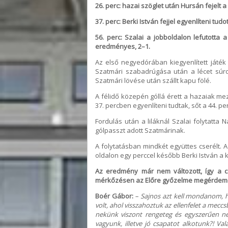
26. perc: hazai szöglet után Hursán fejelt
37. perc: Berki István fejjel egyenlíteni tudot
56. perc: Szalai a jobboldalon lefutotta 
eredményes, 2–1.
Az első negyedórában kiegyenlített játék 
Szatmári szabadrúgása után a lécet súrol
Szatmári lövése után szállt kapu fölé.
A félidő közepén góllá érett a hazaiak me
37. percben egyenlíteni tudtak, sőt a 44. 
Fordulás után a liláknál Szalai folytatta
gólpasszt adott Szatmárinak.
A folytatásban mindkét együttes cserélt. 
oldalon egy perccel később Berki István a ka
Az eredmény már nem változott, így a cs
mérkőzésen az Előre győzelme megérdemelt
Boér Gábor:
– Sajnos azt kell mondanom, 
volt, ahol visszahoztuk az ellenfelet a mecc
nekünk viszont rengeteg és egyszerűen nem
vagyunk, illetve jó csapatot alkotunk?! V