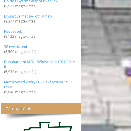
Boldog Gyermeknapot kívánunk!
(9,912 megtekintés)
Elhunyt Selmeczy-Tóth Mihály
(9,347 megtekintés)
Nevezések
(9,122 megtekintés)
38 éve történt
(8,560 megtekintés)
Dunaharaszti MTK - Békéscsaba 1912 Előre
II.
(5,932 megtekintés)
Mezőkövesd Zsóry FC - Békéscsaba 1912
Előre
(5,640 megtekintés)
Támogatóink