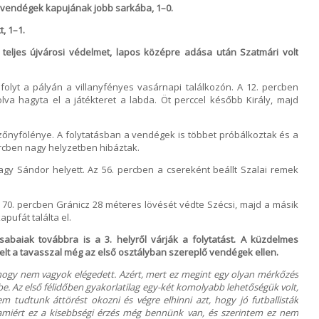
 a vendégek kapujának jobb sarkába, 1–0.
t, 1–1.
a teljes újvárosi védelmet, lapos középre adása után Szatmári volt
folyt a pályán a villanyfényes vasárnapi találkozón. A 12. percben
va hagyta el a játékteret a labda. Öt perccel később Király, majd
zőnyfölénye. A folytatásban a vendégek is többet próbálkoztak és a
percben nagy helyzetben hibáztak.
 Nagy Sándor helyett. Az 56. percben a csereként beállt Szalai remek
A 70. percben Gránicz 28 méteres lövését védte Szécsi, majd a másik
pufát találta el.
abaiak továbbra is a 3. helyről várják a folytatást.
A küzdelmes
 a tavasszal még az első osztályban szereplő vendégek ellen.
hogy nem vagyok elégedett. Azért, mert ez megint egy olyan mérkőzés
sbe. Az első félidőben gyakorlatilag egy-két komolyabb lehetőségük volt,
 tudtunk áttörést okozni és végre elhinni azt, hogy jó futballisták
alamiért ez a kisebbségi érzés még bennünk van, és szerintem ez nem