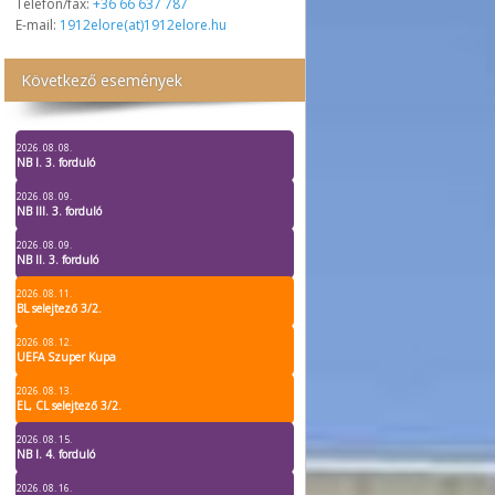
Telefon/fax:
+36 66 637 787
E-mail:
1912elore(at)1912elore.hu
Következő események
2026. 08. 08.
NB I. 3. forduló
2026. 08. 09.
NB III. 3. forduló
2026. 08. 09.
NB II. 3. forduló
2026. 08. 11.
BL selejtező 3/2.
2026. 08. 12.
UEFA Szuper Kupa
2026. 08. 13.
EL, CL selejtező 3/2.
2026. 08. 15.
NB I. 4. forduló
2026. 08. 16.