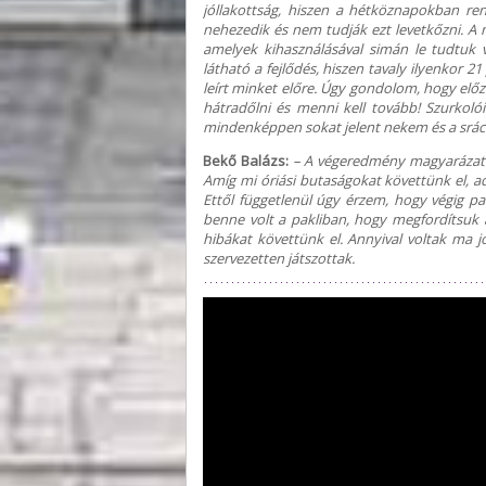
jóllakottság, hiszen a hétköznapokban ren
nehezedik és nem tudják ezt levetkőzni. A m
amelyek kihasználásával simán le tudtuk 
látható a fejlődés, hiszen tavaly ilyenkor 
leírt minket előre. Úgy gondolom, hogy elő
hátradőlni és menni kell tovább! Szurkoló
mindenképpen sokat jelent nekem és a srác
Bekő Balázs:
– A végeredmény magyarázata 
Amíg mi óriási butaságokat követtünk el, a
Ettől függetlenül úgy érzem, hogy végig pa
benne volt a pakliban, hogy megfordítsuk 
hibákat követtünk el. Annyival voltak ma
szervezetten játszottak.