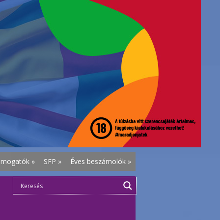
ámogatók
»
SFP
»
Éves beszámolók
»