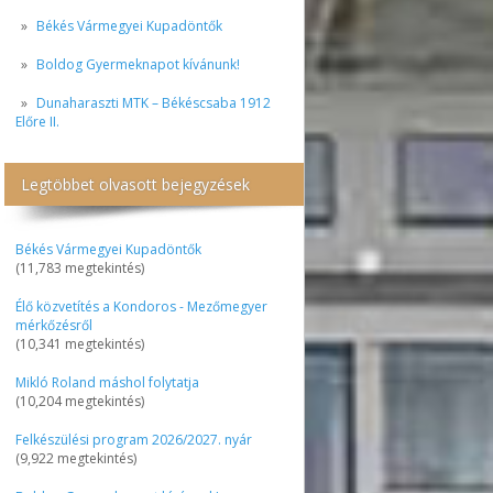
Békés Vármegyei Kupadöntők
Boldog Gyermeknapot kívánunk!
Dunaharaszti MTK – Békéscsaba 1912
Előre II.
Legtöbbet olvasott bejegyzések
Békés Vármegyei Kupadöntők
(11,783 megtekintés)
Élő közvetítés a Kondoros - Mezőmegyer
mérkőzésről
(10,341 megtekintés)
Mikló Roland máshol folytatja
(10,204 megtekintés)
Felkészülési program 2026/2027. nyár
(9,922 megtekintés)