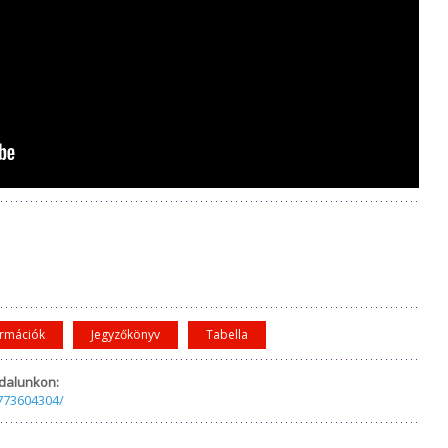
ormációk
Jegyzőkönyv
Tabella
dalunkon:
773604304/