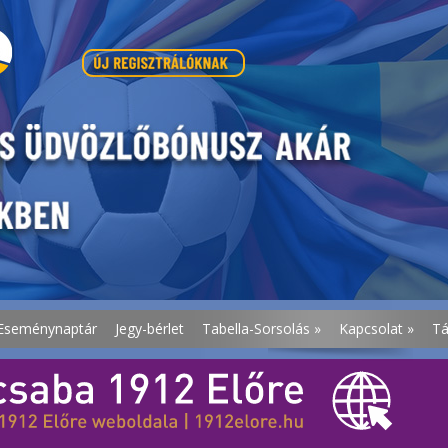
Eseménynaptár
Jegy-bérlet
Tabella-Sorsolás
»
Kapcsolat
»
T