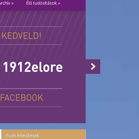
Archív
»
Élő tudósítások
»
Push értesítések