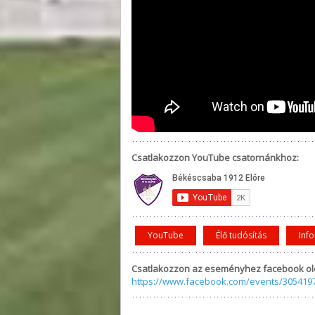
Csatlakozzon YouTube csatornánkhoz:
YouTube
Élő tudósítás
Inf
Csatlakozzon az eseményhez facebook ol
https://www.facebook.com/events/305419