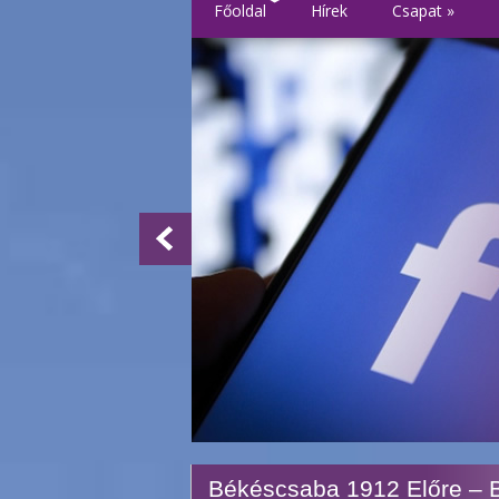
Főoldal
Hírek
Csapat
»
Békéscsaba 1912 Előre – 