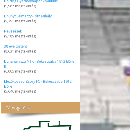
Boldog Gyermeknapot kívánunk!
(9,987 megtekintés)
Elhunyt Selmeczy-Tóth Mihály
(9,391 megtekintés)
Nevezések
(9,189 megtekintés)
38 éve történt
(8,631 megtekintés)
Dunaharaszti MTK - Békéscsaba 1912 Előre
II.
(6,005 megtekintés)
Mezőkövesd Zsóry FC - Békéscsaba 1912
Előre
(5,640 megtekintés)
Támogatóink