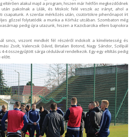
leg eltérően alakul majd a program, hiszen már hétfőn megkezdődnek
 után pakolnak a Lilák, és Miskolc felé veszik az irányt, ahol a
ölti csapatunk. A szerdai mérkőzés után, csütörtökre pihenőnapot írt
teljes gőzzel folytatódik a munka a Kórház utcában. Szombaton még
 vasárnap pedig újra utazunk, hiszen a Kazicbarcika elleni bajnokira
tnál sincs, viszont mindkét fél részéről indokolt a kíméletesség és
ási Zsolt, Valencsik Dávid, Birtalan Botond, Nagy Sándor, Szélpál
 4-4 összegyűjtött sárga cédulával rendelkezik. Egy-egy eltiltás pedig
előtt.