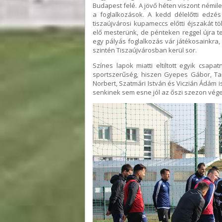
Budapest felé. A jövő héten viszont némi
a foglalkozások. A kedd délelőtti edzés
tiszaújvárosi kupameccs előtti éjszakát t
elő mesterünk, de pénteken reggel újra 
egy pályás foglalkozás vár játékosainkra,
szintén Tiszaújvárosban kerül sor.
Színes lapok miatti eltiltott egyik csapa
sportszerűség, hiszen Gyepes Gábor, Tam
Norbert, Szatmári István és Viczián Ádám is
senkinek sem esne jól az őszi szezon vége 