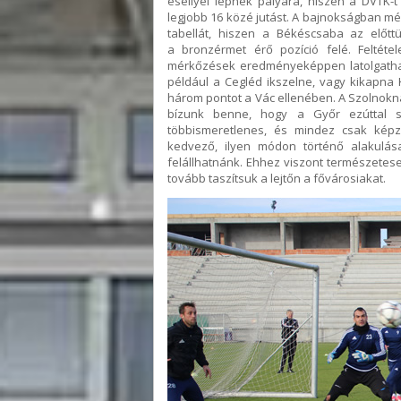
eséllyel lépnek pályára, hiszen a DVTK-t
legjobb 16 közé jutást. A bajnokságban mé
tabellát, hiszen a Békéscsaba az előttü
a bronzérmet érő pozíció felé. Feltét
mérkőzések eredményeképpen latolgathat
például a Cegléd ikszelne, vagy kikapna
három pontot a Vác ellenében. A Szolnok
bízunk benne, hogy a Győr ezúttal s
többismeretlenes, és mindez csak kép
kedvező, ilyen módon történő alakulás
felállhatnánk. Ehhez viszont természetes
tovább taszítsuk a lejtőn a fővárosiakat.