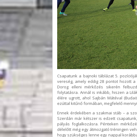
Csapatunk a bajnoki táblázat 5. pozíciójá
vereség, amely eddig 28 pontot hozott 
Dorog elleni mérkőzés sikerén felbuz
folytatásra. Annál is inkább, hiszen a Li
élére ugrott, ahol Sajbán Mátéval (Buda
ezúttal kitűnő formában, megfelelő mennyi
Ennek érdekében a szakmai stáb – a szok
Szerdán már kétszer is edzett csapatunk,
pályás foglalkozásra. Pénteken mérkőzé
délelőtt még egy átmozgató tréningen vehe
hogy szükséges lenne egy nappal korábban