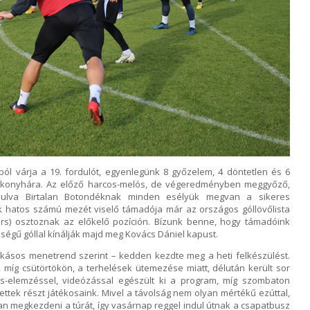
ból várja a 19. fordulót, egyenlegünk 8 győzelem, 4 döntetlen és 6
a konyhára. Az előző harcos-melós, de végeredményben meggyőző,
dulva Birtalan Botondéknak minden esélyük megvan a sikeres
lák hatos számú mezét viselő támadója már az országos góllövőlista
örs) osztoznak az előkelő pozíción. Bízunk benne, hogy támadóink
ségű góllal kínálják majd meg Kovács Dániel kapust.
ásos menetrend szerint – kedden kezdte meg a heti felkészülést.
 míg csütörtökön, a terhelések ütemezése miatt, délután került sor
s-elemzéssel, videózással egészült ki a program, míg szombaton
ttek részt játékosaink. Mivel a távolság nem olyan mértékű ezúttal,
 megkezdeni a túrát, így vasárnap reggel indul útnak a csapatbusz