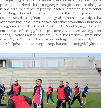
 fogadják, míg az Előre Tiszaújvárosban próbálja meg kiharcolni a
g ősszel szerezhető 9 bajnoki egység viszont jócskán átrajzolhatja a
k álló forduló sikeres teljesítése esetén, hatalmas lépést tehet
elezve, hogy elhozzuk a három a pontot Pestről, a párhuzamos
ók az esélyek: a legfinomabban úgy alakulhatnának a dolgok, ha
 Kazincbarcikán, és a Dorog hamvaiból feltámadva otthon tartaná a
nak egy döntetlennél jobb eredményt nem kívánunk Nyíregyházán, és
em rukkol elő meggyőző teljesítménnyel. Persze az egyenlet
zelődés, kívánságműsor egyelőre. De a körülmények számunkra
a esetén, akár már a képzeletbeli dobogó harmadik helyére is
en első lépésben az szükséges, hogy határozott, meggyőző játékkal