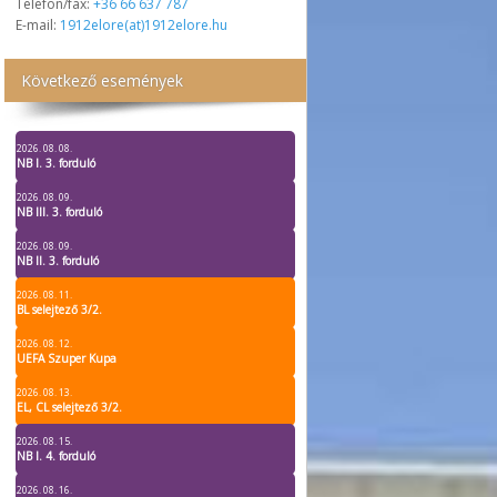
Telefon/fax:
+36 66 637 787
E-mail:
1912elore(at)1912elore.hu
Következő események
2026. 08. 08.
NB I. 3. forduló
2026. 08. 09.
NB III. 3. forduló
2026. 08. 09.
NB II. 3. forduló
2026. 08. 11.
BL selejtező 3/2.
2026. 08. 12.
UEFA Szuper Kupa
2026. 08. 13.
EL, CL selejtező 3/2.
2026. 08. 15.
NB I. 4. forduló
2026. 08. 16.