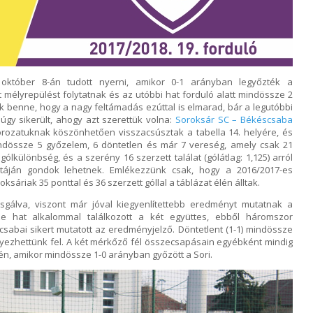
 október 8-án tudott nyerni, amikor 0-1 arányban legyőzték a
mélyrepülést folytatnak és az utóbbi hat forduló alatt mindössze 2
nk benne, hogy a nagy feltámadás ezúttal is elmarad, bár a legutóbbi
úgy sikerült, ahogy azt szerettük volna:
Soroksár SC – Békéscsaba
orozatuknak köszönhetően visszacsúsztak a tabella 14. helyére, és
ndössze 5 győzelem, 6 döntetlen és már 7 vereség, amely csak 21
ólkülönbség, és a szerény 16 szerzett találat (gólátlag: 1,125) arról
 táján gondok lehetnek. Emlékezzünk csak, hogy a 2016/2017-es
ksáriak 35 ponttal és 36 szerzett góllal a táblázat élén álltak.
sgálva, viszont már jóval kiegyenlítettebb eredményt mutatnak a
 hat alkalommal találkozott a két együttes, ebből háromszor
sabai sikert mutatott az eredményjelző. Döntetlent (1-1) mindössze
gyezhettünk fel. A két mérkőző fél összecsapásain egyébként mindig
én, amikor mindössze 1-0 arányban győzött a Sori.