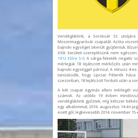
Vendéglátónk, a Soroksár SC utoljára
Mosonmagyaróvár csapatát. Azóta viszont 
bajnoki egységet sikerült gyűjteniük. Bízu
XXIII. kerületi szereplésünk nem egészen 
1912 Előre 5-0
. A sárga-feketék negatív s
mérlegük 18 lejátszott mérkőzés után mi
bajnoki egységgel párosul. A mínusz 4-es g
tanúskodik, hogy Lipcsei Péterék háza
szezonban, 18 lejátszott forduló után a soro
A két csapat egymás elleni mérlegét viz
számok. Az utóbbi 19 évben mindössze
vendéglátóink győztek, míg kétszer békésc
egy alkalommal, 2016. augusztus 14-én je
esett gól, legkevesebb 2014. november 15-