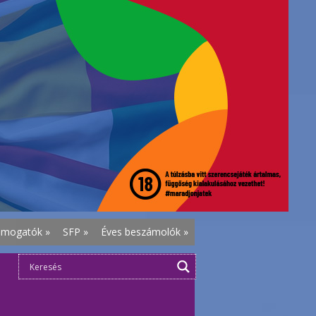
ámogatók
»
SFP
»
Éves beszámolók
»