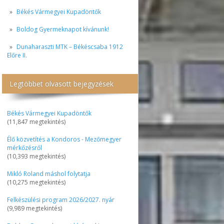
Békés Vármegyei Kupadöntők
Boldog Gyermeknapot kívánunk!
Dunaharaszti MTK – Békéscsaba 1912
Előre II.
Legtöbbet olvasott bejegyzések
Békés Vármegyei Kupadöntők
(11,847 megtekintés)
Élő közvetítés a Kondoros - Mezőmegyer
mérkőzésről
(10,393 megtekintés)
Mikló Roland máshol folytatja
(10,275 megtekintés)
Felkészülési program 2026/2027. nyár
(9,989 megtekintés)