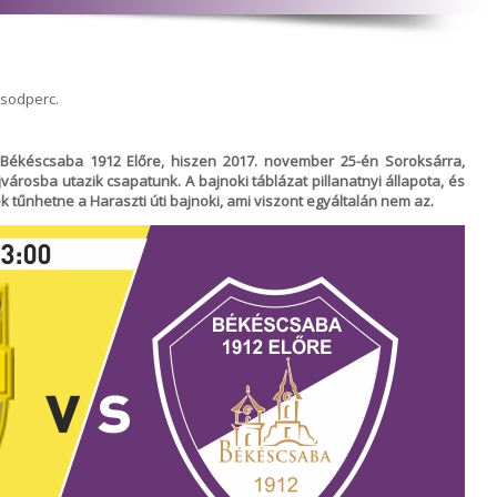
ásodperc.
a Békéscsaba 1912 Előre, hiszen 2017. november 25-én Soroksárra,
rosba utazik csapatunk. A bajnoki táblázat pillanatnyi állapota, és
űnhetne a Haraszti úti bajnoki, ami viszont egyáltalán nem az.