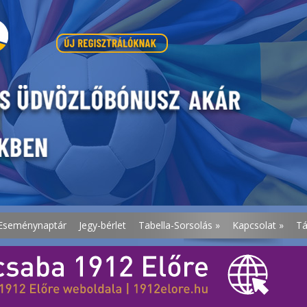
Eseménynaptár
Jegy-bérlet
Tabella-Sorsolás
»
Kapcsolat
»
T