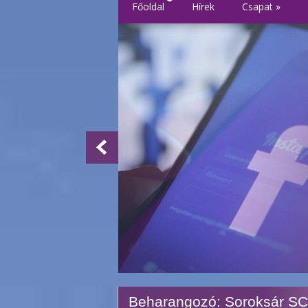
Főoldal
Hírek
Csapat
»
Beharangozó: Soroksár SC