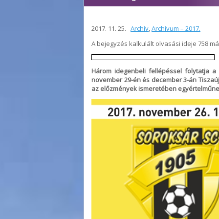
2017. 11. 25.
Archív
,
Archívum – 2017.
A bejegyzés kalkulált olvasási ideje 758 m
Három idegenbeli fellépéssel folytatja 
november 29-én és december 3-án Tiszaújvá
az előzmények ismeretében egyértelműnek t