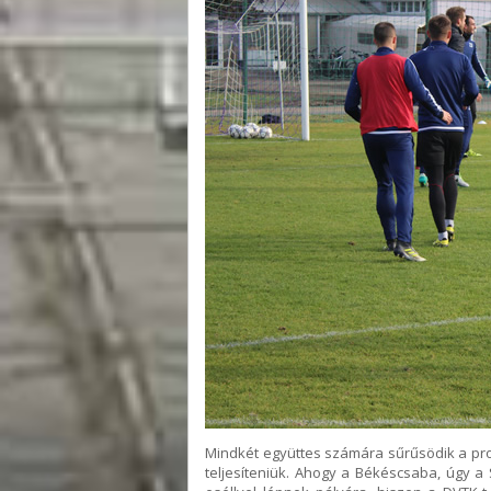
Mindkét együttes számára sűrűsödik a pr
teljesíteniük. Ahogy a Békéscsaba, úgy a 