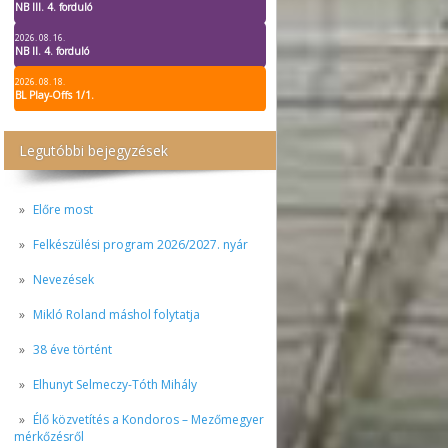
NB III. 4. forduló
2026. 08. 16.
NB II. 4. forduló
2026. 08. 18.
BL Play-Offs 1/1.
Legutóbbi bejegyzések
Előre most
Felkészülési program 2026/2027. nyár
Nevezések
Mikló Roland máshol folytatja
38 éve történt
Elhunyt Selmeczy-Tóth Mihály
Élő közvetítés a Kondoros – Mezőmegyer
mérkőzésről