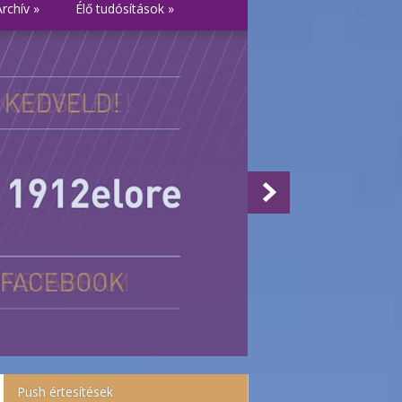
Archív
»
Élő tudósítások
»
Push értesítések