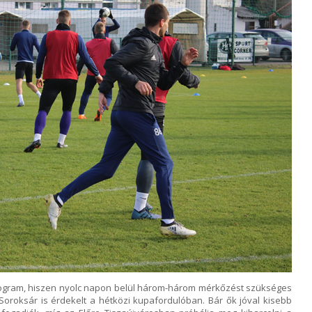
ogram, hiszen nyolc napon belül három-három mérkőzést szükséges
Soroksár is érdekelt a hétközi kupafordulóban. Bár ők jóval kisebb