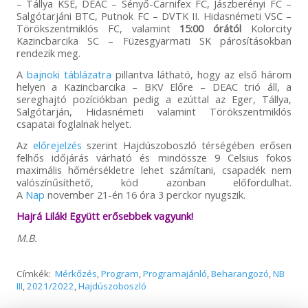
– Tállya KSE, DEAC – Sényő-Carnifex FC, Jászberényi FC –
Salgótarjáni BTC, Putnok FC – DVTK II. Hidasnémeti VSC –
Törökszentmiklós FC, valamint
15:00 órától
Kolorcity
Kazincbarcika SC – Füzesgyarmati SK párosításokban
rendezik meg.
A
bajnoki táblázatra
pillantva látható, hogy az első három
helyen a Kazincbarcika – BKV Előre – DEAC trió áll, a
sereghajtó pozíciókban pedig a ezúttal az Eger, Tállya,
Salgótarján, Hidasnémeti valamint Törökszentmiklós
csapatai foglalnak helyet.
Az
előrejelzés
szerint Hajdúszoboszló térségében erősen
felhős időjárás várható és mindössze 9 Celsius fokos
maximális hőmérsékletre lehet számítani, csapadék nem
valószínűsíthető, köd azonban előfordulhat.
A
Nap
november 21-én 16 óra 3 perckor nyugszik.
Hajrá Lilák! Együtt erősebbek vagyunk!
M.B.
Címkék:
Mérkőzés
,
Program
,
Programajánló
,
Beharangozó
,
NB
III
,
2021/2022
,
Hajdúszoboszló