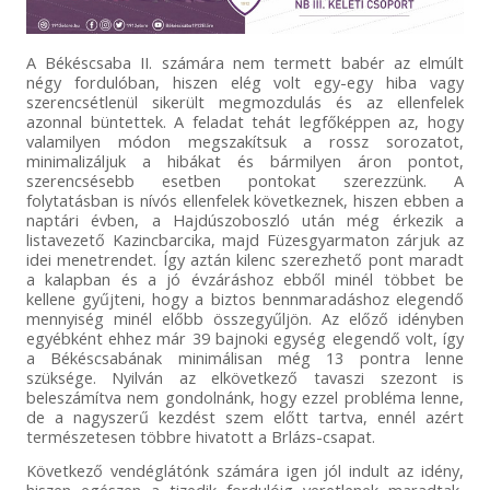
A Békéscsaba II. számára nem termett babér az elmúlt
négy fordulóban, hiszen elég volt egy-egy hiba vagy
szerencsétlenül sikerült megmozdulás és az ellenfelek
azonnal büntettek. A feladat tehát legfőképpen az, hogy
valamilyen módon megszakítsuk a rossz sorozatot,
minimalizáljuk a hibákat és bármilyen áron pontot,
szerencsésebb esetben pontokat szerezzünk. A
folytatásban is nívós ellenfelek következnek, hiszen ebben a
naptári évben, a Hajdúszoboszló után még érkezik a
listavezető Kazincbarcika, majd Füzesgyarmaton zárjuk az
idei menetrendet. Így aztán kilenc szerezhető pont maradt
a kalapban és a jó évzáráshoz ebből minél többet be
kellene gyűjteni, hogy a biztos bennmaradáshoz elegendő
mennyiség minél előbb összegyűljön. Az előző idényben
egyébként ehhez már 39 bajnoki egység elegendő volt, így
a Békéscsabának minimálisan még 13 pontra lenne
szüksége. Nyilván az elkövetkező tavaszi szezont is
beleszámítva nem gondolnánk, hogy ezzel probléma lenne,
de a nagyszerű kezdést szem előtt tartva, ennél azért
természetesen többre hivatott a Brlázs-csapat.
Következő vendéglátónk számára igen jól indult az idény,