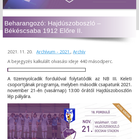
Beharangozó: Hajdúszoboszló –
Békéscsaba 1912 Előre II.
2021. 11. 20.
Archívum - 2021.
,
Archív
A bejegyzés kalkulált olvasási ideje 440 másodperc.
A tizennyolcadik fordulóval folytatódik az NB III. Keleti
csoportjának programja, melyben második csapatunk 2021.
november 21-én (vasárnap) 13:00 órától Hajdúszoboszlón
lép pályára.