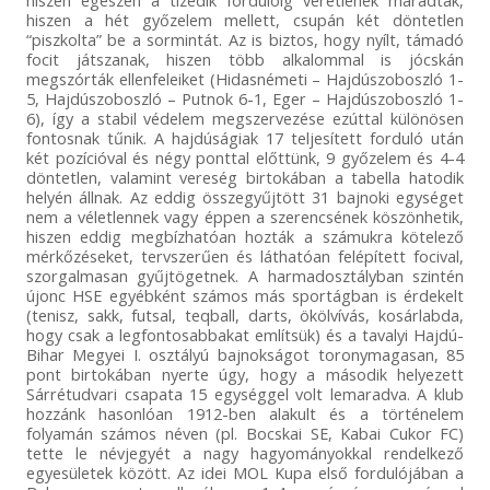
hiszen egészen a tizedik fordulóig veretlenek maradtak,
hiszen a hét győzelem mellett, csupán két döntetlen
“piszkolta” be a sormintát. Az is biztos, hogy nyílt, támadó
focit játszanak, hiszen több alkalommal is jócskán
megszórták ellenfeleiket (Hidasnémeti – Hajdúszoboszló 1-
5, Hajdúszoboszló – Putnok 6-1, Eger – Hajdúszoboszló 1-
6), így a stabil védelem megszervezése ezúttal különösen
fontosnak tűnik. A hajdúságiak 17 teljesített forduló után
két pozícióval és négy ponttal előttünk, 9 győzelem és 4-4
döntetlen, valamint vereség birtokában a tabella hatodik
helyén állnak. Az eddig összegyűjtött 31 bajnoki egységet
nem a véletlennek vagy éppen a szerencsének köszönhetik,
hiszen eddig megbízhatóan hozták a számukra kötelező
mérkőzéseket, tervszerűen és láthatóan felépített focival,
szorgalmasan gyűjtögetnek. A harmadosztályban szintén
újonc HSE egyébként számos más sportágban is érdekelt
(tenisz, sakk, futsal, teqball, darts, ökölvívás, kosárlabda,
hogy csak a legfontosabbakat említsük) és a tavalyi Hajdú-
Bihar Megyei I. osztályú bajnokságot toronymagasan, 85
pont birtokában nyerte úgy, hogy a második helyezett
Sárrétudvari csapata 15 egységgel volt lemaradva. A klub
hozzánk hasonlóan 1912-ben alakult és a történelem
folyamán számos néven (pl. Bocskai SE, Kabai Cukor FC)
tette le névjegyét a nagy hagyományokkal rendelkező
egyesületek között. Az idei MOL Kupa első fordulójában a