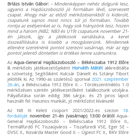
Brlázs István Gábor:
– Mindenképpen nehéz dolgunk lesz,
ugyanis a Hajdúszoboszló jó formában lévő, szervezett
csapat. Ahogy már az előző mérkőzéseinkből is kiderült,
csapatunk sajnos most nincs túl jó formában. Tovább
rontja az esélyeinket az is, hogy sok hiányzónk lesz, hiszen
mind a három (NB2, NB3 és U19) csapatunk november 21-
én játszik, így a játékosok variálására, a keret
összeállítására is kisebb a mozgásterünk. Mindennek
ellenére szeretnénk pontot szerezni vasárnap, már az egy
pontot jelentő döntetlen is értékes lenne számunkra.
Az
Aqua-General Hajdúszoboszló – Békéscsaba 1912 Előre
II.
mérkőzés játékvezetőjeként
Horváth Mátét
akkreditálta
a szövetség. Segítőiként Kulcsár Dánielt és Sztányi Tibort
jelölték ki. Az 1990-as születésű sporival
2021. szeptember
26-án
, a Békéscsaba 1912 Előre II. – Törökszentmiklós 1-0
mérkőzésen szintén játékvezetőként találkoztunk utoljára.
Pályafutása során eddig 386 sárga- és 25 piros lapot
használt fel. Hasznos munkát, jó mérkőzést kívánunk!
Az NB III Keleti csoport 2021/2022-es szezon
18.
fordulóját
november 21-én (vasárnap) 13:00 órától
Aqua-
General Hajdúszoboszló – Békéscsaba 1912 Előre II.,
Termálfürdő FC Tiszaújváros – Tiszafüredi VSE, Eger SE –
DVSC II., Kisvárda Master Good II. – Újpest FC II., BKV Előre