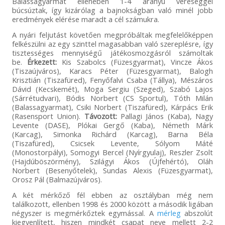
Balassagyarmat ellenében 1-4 arányú vereséggel
búcsúztak, így kizárólag a bajnokságban való minél jobb
eredmények elérése maradt a cél számukra.
A nyári feljutást követően megpróbáltak megfelelőképpen
felkészülni az egy szinttel magasabban való szereplésre, így
tisztességes mennyiségű játékosmozgásról számoltak
be.
Érkezett:
Kis Szabolcs (Füzesgyarmat), Vincze Ákos
(Tiszaújváros), Karacs Péter (Füzesgyarmat), Balogh
Krisztián (Tiszafüred), Fenyőfalvi Csaba (Tállya), Mészáros
Dávid (Kecskemét), Moga Sergiu (Szeged), Szabó Lajos
(Sárrétudvari), Bódis Norbert (CS Sportul), Tóth Milán
(Balassagyarmat), Csiki Norbert (Tiszafüred), Kárpács Erik
(Rasensport Union).
Távozott:
Pallagi János (Kaba), Nagy
Levente (DASE), Plókai Gergő (Kaba), Németh Márk
(Karcag), Simonka Richárd (Karcag), Barna Béla
(Tiszafüred), Csicsek Levente, Sólyom Máté
(Monostorpályi), Somogyi Bercel (Nyírgyulaj), Reszler Zsolt
(Hajdúböszörmény), Szilágyi Ákos (Újfehértó), Oláh
Norbert (Besenyőtelek), Sundas Alexis (Füzesgyarmat),
Orosz Pál (Balmazújváros).
A két mérkőző fél ebben az osztályban még nem
találkozott, ellenben 1998 és 2000 között a második ligában
négyszer is megmérkőztek egymással. A
mérleg
abszolút
kiegyenlített, hiszen mindkét csapat neve mellett 2-2