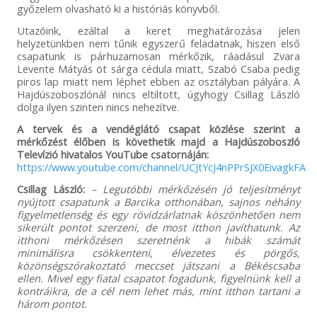
győzelem olvasható ki a históriás könyvből.
Utazóink, ezáltal a keret meghatározása jelen
helyzetünkben nem tűnik egyszerű feladatnak, hiszen első
csapatunk is párhuzamosan mérkőzik, ráadásul Zvara
Levente Mátyás öt sárga cédula miatt, Szabó Csaba pedig
piros lap miatt nem léphet ebben az osztályban pályára. A
Hajdúszoboszlónál nincs eltiltott, úgyhogy Csillag László
dolga ilyen szinten nincs nehezítve.
A tervek és a vendéglátó csapat közlése szerint a
mérkőzést élőben is követhetik majd a Hajdúszoboszló
Televízió hivatalos YouTube csatornáján:
https://www.youtube.com/channel/UCJtYcJ4nPPrSJX0EivagkFA
Csillag László:
– Legutóbbi mérkőzésén jó teljesítményt
nyújtott csapatunk a Barcika otthonában, sajnos néhány
figyelmetlenség és egy rövidzárlatnak köszönhetően nem
sikerült pontot szerzeni, de most itthon javíthatunk. Az
itthoni mérkőzésen szeretnénk a hibák számát
minimálisra csökkenteni, élvezetes és pörgős,
közönségszórakoztató meccset játszani a Békéscsaba
ellen. Mivel egy fiatal csapatot fogadunk, figyelnünk kell a
kontráikra, de a cél nem lehet más, mint itthon tartani a
három pontot.