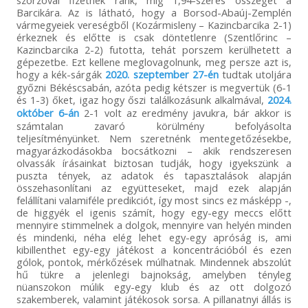
Barcikára. Az is látható, hogy a Borsod-Abaúj-Zemplén
vármegyeiek vereségből (Kozármisleny – Kazincbarcika 2-1)
érkeznek és előtte is csak döntetlenre (Szentlőrinc –
Kazincbarcika 2-2) futotta, tehát porszem kerülhetett a
gépezetbe. Ezt kellene meglovagolnunk, meg persze azt is,
hogy a kék-sárgák
2020. szeptember 27-én
tudtak utoljára
győzni Békéscsabán, azóta pedig kétszer is megvertük (6-1
és 1-3) őket, igaz hogy őszi találkozásunk alkalmával,
2024.
október 6-án
2-1 volt az eredmény javukra, bár akkor is
számtalan zavaró körülmény befolyásolta
teljesítményünket. Nem szeretnénk mentegetőzésekbe,
magyarázkodásokba bocsátkozni – akik rendszeresen
olvassák írásainkat biztosan tudják, hogy igyekszünk a
puszta tények, az adatok és tapasztalások alapján
összehasonlítani az együtteseket, majd ezek alapján
felállítani valamiféle predikciót, így most sincs ez másképp -,
de higgyék el igenis számít, hogy egy-egy meccs előtt
mennyire stimmelnek a dolgok, mennyire van helyén minden
és mindenki, néha elég lehet egy-egy apróság is, ami
kibillenthet egy-egy játékost a koncentrációból és ezen
gólok, pontok, mérkőzések múlhatnak. Mindennek abszolút
hű tükre a jelenlegi bajnokság, amelyben tényleg
nüanszokon múlik egy-egy klub és az ott dolgozó
szakemberek, valamint játékosok sorsa. A pillanatnyi állás is