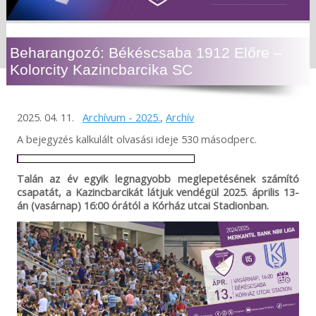
Beharangozó: Békéscsaba 1912 Előre –
Kolorcity Kazincbarcika SC
2025. 04. 11.
Archívum - 2025.
,
Archív
A bejegyzés kalkulált olvasási ideje 530 másodperc.
Talán az év egyik legnagyobb meglepetésének számító
csapatát, a Kazincbarcikát látjuk vendégül 2025. április 13-
án (vasárnap) 16:00 órától a Kórház utcai Stadionban.