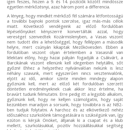
igen feszes, hiszen a 9. és 14. pozíciók között mindössze
egyetlen mérkőzésnyi, azaz három pont a differencia.
A lényeg, hogy mindkét mérkőző fél számára létfontosságú
a további bajnoki pontok szerzése, igaz más-más célok
miatt. Következő vendégeink az előző fordulóban
lépéselőnyüket kényszerré konvertálták azzal, hogy
vereséget szenvedtek Kozármislenyben, a Vasas viszont
nem tudott élni a lehetőséggel, hogy fellépjen a második
helyre, mert csúnyán kikaptak Mezőkövesden. Ebben a
fordulóban viszont olyan értelemben a Vasasnál van
lélektani előny, hogy hazai pályán fogadják a Csákvárt, a
Barcikának viszont ellenünk kell idegenben helytállni, sőt
győzni! Ehhez a helyzethez nyilvánvalóan nekünk is lesz
néhány szavunk, mert egyszerűen nincs vesztenivalónk,
eljött az idő, amikor szinte minden mindegy alapon
győznünk kell, mert az előző két fordulóban szerzett
döntetlen eredményeknek csak akkor lesz értelme, ha
bravúrt tudunk felmutatni. Erre pedig itt a legjobb alkalom,
győznünk kell, hogy ne kelljen számolgatni, hogy saját
kezünkben maradjon a sorsunk, hogy továbbra is az NB2-
ben tudjuk folytatni. A harchoz és az elkövetkező nehéz
időszakhoz szurkolóink támogatására is szükségünk van, így
ezúton is kérjük Önöket, álljanak ki a csapat és a klub
mellett, szurkolásukkal, pozitív hozzáállásukkal segítség