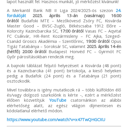
lapot használt fel. Hasznos munkát, jó mérkőzést kívánunk!
A Merkantil Bank NB II Liga 2024/2025-ös szezon
24.
fordulóját
2025. április 13-án (vasárnap) 16:00
órától
Budafoki MTE – Mezőkövesd Zsóry FC, Kisvárda
Master Good – BVSC-Zugló, Békéscsaba 1912 Előre –
Kolorcity Kazincbarcika SC,
17:00 órától
Vasas FC – Aqvital
FC Csákvár, HR-Rent Kozármisleny – FC Ajka, Szeged-
Csanád Grosics Akadémia – Szentlőrinc,
19:00 órától
Opus
Tigáz Tatabánya – Soroksár SC, valamint
2025. április 14-én
(hétfő) 20:00 órától
Budapest Honvéd FC – Gyirmót FC
Győr párosításokban rendezik meg.
A bajnoki táblázat feljutó helyezéseit a Kisvárda (48 pont)
és a Kazincbarcika (41 pont) birtokolja, a kieső helyeken
pedig a Budafok (24 pont) és a Tatabánya (21 pont)
osztozkodik.
Mivel továbbra is igény mutatkozik rá – több külföldön élő
és/vagy dolgozó szurkolónk is kérte -, ezért a mérkőzést
élőben közvetítjük
YouTube
csatornánkon az alábbi
elérhetőség alatt, az egész világon díjmentesen és
kódolatlanul elérhető módon.
https://www.youtube.com/watch?v=x47TwQHGCXU