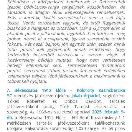
Különösen a középpályán hatékonyak a Debrecenből
igazolt Bódi-Lucas-Varga tengelynek köszönhetően, de
támadóik is átlagon felüli képességekkel rendelkeznek.
Erős a keretük, kiváló szereplésüket nem a szél fújta
össze. Nehéz sorozatban vagyunk, de ettől függetlenül
bizakodó a hangulat az öltözőben. Már a Gyirmót ellen is
akadtak pozitív pillanataink, legutóbb Szentlőrincen még
jobban nézett ki a csapatunk, így ezt szeretnénk tovább
fokozni. Két hazai bajnoki jön egymás után, ezeken minél
több pontot kell gyűjtenünk annak érdekében, hogy
kedvezőbb helyzetből várhassuk a szezon végét. A
Kozármisleny példája mutatja, hogy nem verhetetlen
hétvégi ellenfelünk sem. Természetesen mindhárom
pontot szeretnénk itthon tartani, ám ennek érdekében
valamennyi pályára lépő játékosunknak a maximumnál is
többet kell nyújtani.
A
Békéscsaba 1912 Előre – Kolorcity Kazincbarcika
SC
mérkőzés játékvezetőjeként
Jakab Árpádot
, segítőiként
Tőkés Róbertet és Dobos Dávidot, tartalék
játékvezetőként pedig Tóth Tamást akkreditálta a
szövetség. Az 1986-os születésű sporival
2025. február 9-
én
, a Békéscsaba 1912 Előre – HR-Rent Kozármisleny 1-1
mérkőzésen tartalék játékvezetőként találkozhattunk
utoljára. Pályafutása során eddig 1.030 sárga- és 69 piros