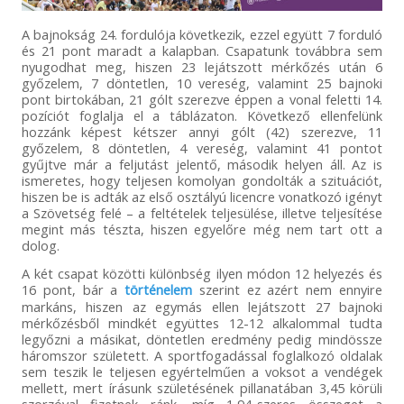
A bajnokság 24. fordulója következik, ezzel együtt 7 forduló
és 21 pont maradt a kalapban. Csapatunk továbbra sem
nyugodhat meg, hiszen 23 lejátszott mérkőzés után 6
győzelem, 7 döntetlen, 10 vereség, valamint 25 bajnoki
pont birtokában, 21 gólt szerezve éppen a vonal feletti 14.
pozíciót foglalja el a táblázaton. Következő ellenfelünk
hozzánk képest kétszer annyi gólt (42) szerezve, 11
győzelem, 8 döntetlen, 4 vereség, valamint 41 pontot
gyűjtve már a feljutást jelentő, második helyen áll. Az is
ismeretes, hogy teljesen komolyan gondolták a szituációt,
hiszen be is adták az első osztályú licencre vonatkozó igényt
a Szövetség felé – a feltételek teljesülése, illetve teljesítése
megint más tészta, hiszen egyelőre még nem tart ott a
dolog.
A két csapat közötti különbség ilyen módon 12 helyezés és
16 pont, bár a
történelem
szerint ez azért nem ennyire
markáns, hiszen az egymás ellen lejátszott 27 bajnoki
mérkőzésből mindkét együttes 12-12 alkalommal tudta
legyőzni a másikat, döntetlen eredmény pedig mindössze
háromszor született. A sportfogadással foglalkozó oldalak
sem teszik le teljesen egyértelműen a voksot a vendégek
mellett, mert írásunk születésének pillanatában 3,45 körüli
szorzóval fizetnek ránk, míg 1,94-szeres összeget a