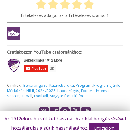
Értékelések átlaga:
5
/ 5. Értékelések száma:
1
Csatlakozzon YouTube csatornánkhoz:
Címkék:
Beharangozó
,
Kazincbarcika
,
Program
,
Programajánló
,
Mérkőzés
,
NB II
,
2024/2025
,
Labdarúgás
,
Foci eredmények
,
Soccer
,
Futball
,
Football
,
Magyar foci
,
Élő foci
Az 1912elore.hu sütiket használ. Az oldal böngészésével
hozzájárulsz a sütik használatához.
© Békéscsaba 1912 Előre Futball Zrt.
Elfogadom