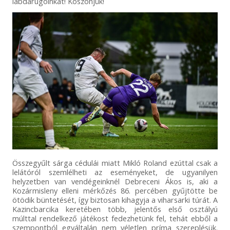
labdarúgóinkat! Köszönjük!
Összegyűlt sárga cédulái miatt Mikló Roland ezúttal csak a
lelátóról szemlélheti az eseményeket, de ugyanilyen
helyzetben van vendégeinknél Debreceni Ákos is, aki a
Kozármisleny elleni mérkőzés 86. percében gyűjtötte be
ötödik büntetését, így biztosan kihagyja a viharsarki túrát. A
Kazincbarcika keretében több, jelentős első osztályú
múlttal rendelkező játékost fedezhetünk fel, tehát ebből a
szempontból egyáltalán nem véletlen príma szereplésük.