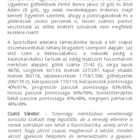
Ügyeletes gólfelelőseik Pethő Bence János (9 gól) és Bódi
Ádám (8 gól), így nekik mindenképpen érdemes majd
kiemelt figyelmet szentelni, ahogy a pontrúgásoknak és a
játékrészek utolsó perceinek is, hiszen számos pontot
vesztettünk az előbb említett szituációk nem megfelelő
kezelése miatt!
A SportsBase adataira támaszkodva lássuk a két csapat
összehasonlítását néhány kiragadott szempont alapján: (az
első szám a Békéscsabához, a második pedig a
Kazincbarcikához tartozik az eddig lejátszott huszonhárom
mérkőzés alapján): gólok száma 21/42 (!), sárga lapok
48/56, szögletek 92/134, lövések 237/297, kaput eltaláló
lövések 80/118, labdavesztések 1.718/1.596, gólhelyzetek
200/139 (!), kulcspasszok 110/114, kulcspasszok pontossága
40%/61%, progresszív passzok pontossága 63%/66%,
hosszú passzok pontossága 60%/56%, büntetőterületen
belüli passzok pontossága 45%/48%, megnyert párharcok
48%/49%.
Csató Sándor:
– Tizennégy mérkőzéses veretlenségi
sorozata szakadt meg legutóbb, de a vereség ellenére is
remek szériában van tehát a Kazincbarcika, amely arról is
ismert, hogy játszó csapat, megbecsüli a labdát, minden
akciót igyekszik felépíteni és lemenedzselni a gyepen.