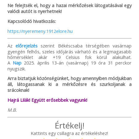
Ne felejtsék el, hogy a hazai mérkőzések látogatásával egy
valódi autót is nyerhetnek!
Kapcsolódó hivatkozás:
https://nyeremeny.1912elore.hu
Az
előrejelzés
szerint Békéscsaba térségében vasárnap
gyengén felhős, szeles időjárás várható és a legmagasabb
hőmérséklet akár +19 Celsius fok körül alakulhat.
A
Nap
2025. április 13-án (vasárnap) 19 óra 31 perckor
nyugszik.
Arra biztatjuk közönségünket, hogy amennyiben módjukban
áll, látogassanak ki a mérkőzésre és szurkoljanak a
srácoknak!
Hajrá Lilák! Együtt erősebbek vagyunk!
M.B.
Értékelj!
Kattints egy csillagra az értékeléshez!