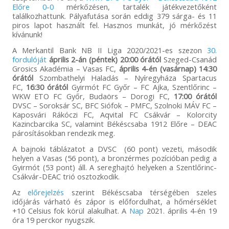
Előre 0-0
mérkőzésen, tartalék játékvezetőként
találkozhattunk. Pályafutása során eddig 379 sárga- és 11
piros lapot használt fel. Hasznos munkát, jó mérkőzést
kívánunk!
A Merkantil Bank NB II Liga 2020/2021-es szezon
30.
fordulóját
április 2-án (péntek) 20:00 órától
Szeged-Csanád
Grosics Akadémia – Vasas FC,
április 4-én (vasárnap) 14:30
órától
Szombathelyi Haladás – Nyíregyháza Spartacus
FC,
16:30 órától
Gyirmót FC Győr – FC Ajka, Szentlőrinc –
WKW ETO FC Győr, Budaörs – Dorogi FC,
17:00 órától
DVSC – Soroksár SC, BFC Siófok – PMFC, Szolnoki MÁV FC –
Kaposvári Rákóczi FC, Aqvital FC Csákvár – Kolorcity
Kazincbarcika SC, valamint Békéscsaba 1912 Előre – DEAC
párosításokban rendezik meg.
A bajnoki táblázatot a DVSC (60 pont) vezeti, második
helyen a Vasas (56 pont), a bronzérmes pozícióban pedig a
Gyirmót (53 pont) áll. A sereghajtó helyeken a Szentlőrinc-
Csákvár-DEAC trió osztozkodik.
Az
előrejelzés
szerint Békéscsaba térségében szeles
időjárás várható és zápor is előfordulhat, a hőmérséklet
+10 Celsius fok körül alakulhat. A
Nap
2021. április 4-én 19
óra 19 perckor nyugszik.