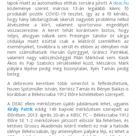
lapok miatt az automatikus eltiltás sorsára jutott. A
deac.hu
közleménye szerint március 13-án legalább kilenc fő
produkált pozitív COVID-19 tesztet, így az a fő kérdés,
hogy hány labdarúgónak sikerült nagyobb probléma nélkül
átvészelnie a kórt, valamint sportorvosi engedélyét
visszaszereznie. A keret tehát korántsem biztos, hogy
teljes, ahogyan nálunk sem: Preisinger Sándor öt sárga
cédulája miatt ezúttal csak a lelátóról szemlélheti az
eseményeket, továbbra is sérült és ebben az idényben már
nem számolhatunk Hursán Györggyel, Gránicz Patrikkal,
valamint nagy valószínűséggel Pilán Márkóval sem. Kasik
Ákos és Pap Szabolcs sérülésekkel küzd, Mészáros Márk
pályára lépése pedig még bizonytalan, Ilyés Tamás pedig
beteg.
A debreceni keretben több ismerőst is felfedezhetünk,
hiszen Spitzmüller István, Kertész Tamás és Bényei Balázs is
korábban a Békéscsaba 1912 Előre kötelékében szerepelt.
A DEAC elleni mérkőzésen újabb jubilánsunk lehet, ugyanis
Király Patrik
eddig 149 bajnoki mérkőzésen szerepelt az
Előrében. 2013. április 20-án a KBSC FC – Békéscsaba 1912
Előre SE 1-2 mérkőzésen játszott először lila-fehérben, és
kétéves Grosics Akadémiás kitérő mellett ez már a hatodik
idénye Békéscsabán, így amennyiben pályára lép, ez lehet a