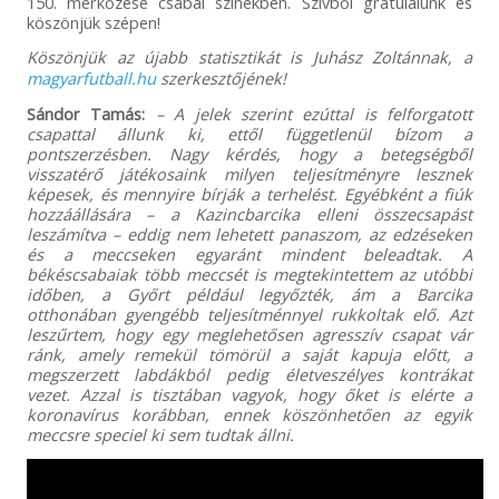
150. mérkőzése csabai színekben. Szívből gratulálunk és
köszönjük szépen!
Köszönjük az újabb statisztikát is Juhász Zoltánnak, a
magyarfutball.hu
szerkesztőjének!
Sándor Tamás:
– A jelek szerint ezúttal is felforgatott
csapattal állunk ki, ettől függetlenül bízom a
pontszerzésben. Nagy kérdés, hogy a betegségből
visszatérő játékosaink milyen teljesítményre lesznek
képesek, és mennyire bírják a terhelést. Egyébként a fiúk
hozzáállására – a Kazincbarcika elleni összecsapást
leszámítva – eddig nem lehetett panaszom, az edzéseken
és a meccseken egyaránt mindent beleadtak. A
békéscsabaiak több meccsét is megtekintettem az utóbbi
időben, a Győrt például legyőzték, ám a Barcika
otthonában gyengébb teljesítménnyel rukkoltak elő. Azt
leszűrtem, hogy egy meglehetősen agresszív csapat vár
ránk, amely remekül tömörül a saját kapuja előtt, a
megszerzett labdákból pedig életveszélyes kontrákat
vezet. Azzal is tisztában vagyok, hogy őket is elérte a
koronavírus korábban, ennek köszönhetően az egyik
meccsre speciel ki sem tudtak állni.