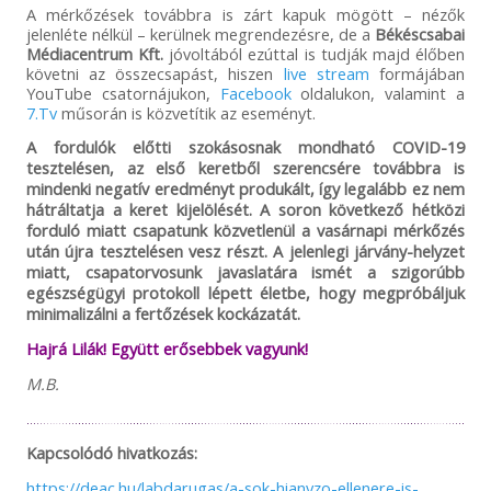
A mérkőzések továbbra is zárt kapuk mögött – nézők
jelenléte nélkül – kerülnek megrendezésre, de a
Békéscsabai
Médiacentrum Kft.
jóvoltából ezúttal is tudják majd élőben
követni az összecsapást, hiszen
live stream
formájában
YouTube csatornájukon,
Facebook
oldalukon, valamint a
7.Tv
műsorán is közvetítik az eseményt.
A fordulók előtti szokásosnak mondható COVID-19
tesztelésen, az első keretből szerencsére továbbra is
mindenki negatív eredményt produkált, így legalább ez nem
hátráltatja a keret kijelölését. A soron következő hétközi
forduló miatt csapatunk közvetlenül a vasárnapi mérkőzés
után újra tesztelésen vesz részt. A jelenlegi járvány-helyzet
miatt, csapatorvosunk javaslatára ismét a szigorúbb
egészségügyi protokoll lépett életbe, hogy megpróbáljuk
minimalizálni a fertőzések kockázatát.
Hajrá Lilák! Együtt erősebbek vagyunk!
M.B.
Kapcsolódó hivatkozás:
https://deac.hu/labdarugas/a-sok-hianyzo-ellenere-is-