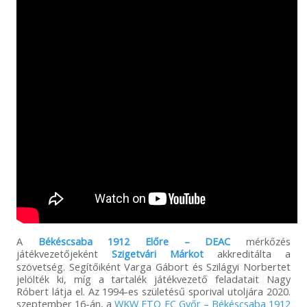
A
Békéscsaba 1912 Előre – DEAC
mérkőzés
játékvezetőjeként
Szigetvári Márkot
akkreditálta a
szövetség. Segítőiként Varga Gábort és Szilágyi Norbertet
jelölték ki, míg a tartalék játékvezető feladatait Nagy
Róbert látja el. Az 1994-es születésű sporival utoljára 2020.
szeptember 16-án, a
WKW ETO FC Győr – Békéscsaba 1912