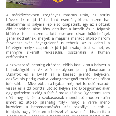
A mérkőzésekben szegényes március után, az április
bővelkedik majd téttel bíró eseményekben, hiszen hat
alkalommal is pályára lép első csapatunk, így az előttünk
álló hetekben akár fény derülhet a kiesők és a feljutók
kilétére is – hiszen adott esetben olyan különbségek
generálódhatnak, melyek a májusra maradt utolsó három
felvonást akár lényegtelenné is tehetik. Az is kiderül a
hétvégén melyik csapatnak jött jól a válogatott szünet, és
mennyire sikerült felkészülni, összerakni a humán
erőforrást?!
A szokásostól némileg eltérően, előbb lássuk mi a helyzet a
bajnokságokban! Az első osztályban jelen pillanatban a
Budafok és a DVTK áll a kiesést jelentő helyeken,
edzőváltás pedig csak a Zalaegerszegnél történt az utóbbi
időszakban. Mivel ebben a ligában még hét forduló maradt
vissza és a 23 ponttal utolsó helyen álló Diósgyőrnek akár
egy győzelem is elég a felfelé mozduláshoz, így semmi sem
dőlt még el, és a szokásosnak mondható módon talán
ismét az utolsó pillanatig folyik majd a vérre menő
küzdelem a bennmaradásért. Két osztállyal lejjebb –
írhatjuk, hogy “Keleten a helyzet változatlan” – hiszen itt a