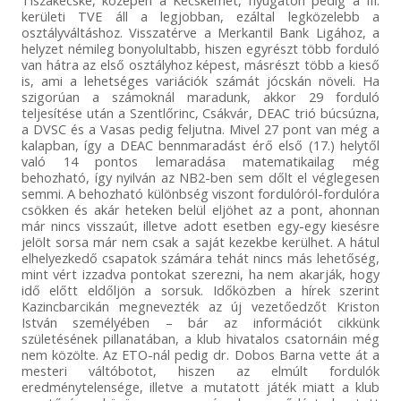
Tiszakécske, középen a Kecskemét, nyugaton pedig a III.
kerületi TVE áll a legjobban, ezáltal legközelebb a
osztályváltáshoz. Visszatérve a Merkantil Bank Ligához, a
helyzet némileg bonyolultabb, hiszen egyrészt több forduló
van hátra az első osztályhoz képest, másrészt több a kieső
is, ami a lehetséges variációk számát jócskán növeli. Ha
szigorúan a számoknál maradunk, akkor 29 forduló
teljesítése után a Szentlőrinc, Csákvár, DEAC trió búcsúzna,
a DVSC és a Vasas pedig feljutna. Mivel 27 pont van még a
kalapban, így a DEAC bennmaradást érő első (17.) helytől
való 14 pontos lemaradása matematikailag még
behozható, így nyilván az NB2-ben sem dőlt el véglegesen
semmi. A behozható különbség viszont fordulóról-fordulóra
csökken és akár heteken belül eljöhet az a pont, ahonnan
már nincs visszaút, illetve adott esetben egy-egy kiesésre
jelölt sorsa már nem csak a saját kezekbe kerülhet. A hátul
elhelyezkedő csapatok számára tehát nincs más lehetőség,
mint vért izzadva pontokat szerezni, ha nem akarják, hogy
idő előtt eldőljön a sorsuk. Időközben a hírek szerint
Kazincbarcikán megnevezték az új vezetőedzőt Kriston
István személyében – bár az információt cikkünk
születésének pillanatában, a klub hivatalos csatornáin még
nem közölte. Az ETO-nál pedig dr. Dobos Barna vette át a
mesteri váltóbotot, hiszen az elmúlt fordulók
eredménytelensége, illetve a mutatott játék miatt a klub