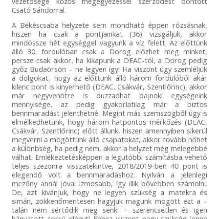
vezetősége közös megegyezéssel szerződést bontott
Csató Sándorral.
A Békéscsaba helyzete sem mondható éppen rózsásnak,
hiszen ha csak a pontjainkat (36) vizsgáljuk, akkor
mindössze hét egységgel vagyunk a víz felett. Az előttünk
álló 30. fordulóban csak a Dorog előzhet meg minket,
persze csak akkor, ha kikapunk a DEAC-tól, a Dorog pedig
győz Budaörsön – ne legyen így! Ha viszont úgy szemléljük
a dolgokat, hogy az előttünk álló három fordulóból akár
kilenc pont is kinyerhető (DEAC, Csákvár, Szentlőrinc), akkor
már negyvenötre is duzzadhat bajnoki egységeink
mennyisége, az pedig gyakorlatilag már a biztos
bennmaradást jelenthetné. Megint más szemszögből úgy is
elmélkedhetünk, hogy három hatpontos mérkőzés (DEAC,
Csákvár, Szentlőrinc) előtt állunk, hiszen amennyiben sikerül
megverni a mögöttünk álló csapatokat, akkor tovább nőhet
a különbség, ha pedig nem, akkor a helyzet még melegebbé
válhat. Emlékeztetésképpen a legutóbbi számításba vehető
teljes szezonra visszatekintve, 2018/2019-ben 40 pont is
elegendő volt a bennmaradáshoz. Nyilván a jelenlegi
mezőny annál jóval izmosabb, így illik bővebben számolni.
De, azt kívánjuk, hogy ne legyen szükség a matekra és
simán, zökkenőmentesen hagyjuk magunk mögött ezt a –
talán nem sértődik meg senki – szerencsétlen és igen
hányatott sorsú idényt! Ehhez viszont nagy szükség lenne