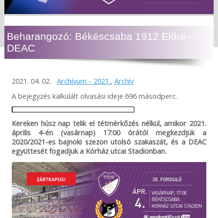
Beharangozó: Békéscsaba 1912 Előre –
DEAC
2021. 04. 02.
Archívum - 2021.
,
Archív
A bejegyzés kalkulált olvasási ideje 696 másodperc.
Kereken húsz nap telik el tétmérkőzés nélkül, amikor 2021.
április 4-én (vasárnap) 17:00 órától megkezdjük a
2020/2021-es bajnoki szezon utolsó szakaszát, és a DEAC
együttesét fogadjuk a Kórház utcai Stadionban.