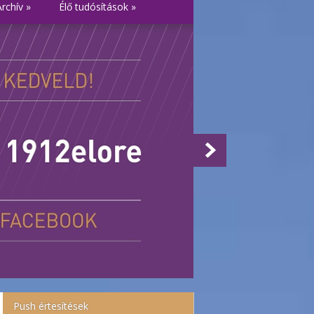
Archív
»
Élő tudósítások
»
Push értesítések