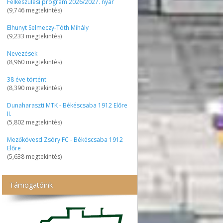
Felkészülési program 2026/2027. nyár
(9,746 megtekintés)
Elhunyt Selmeczy-Tóth Mihály
(9,233 megtekintés)
Nevezések
(8,960 megtekintés)
38 éve történt
(8,390 megtekintés)
Dunaharaszti MTK - Békéscsaba 1912 Előre
II.
(5,802 megtekintés)
Mezőkövesd Zsóry FC - Békéscsaba 1912
Előre
(5,638 megtekintés)
Támogatóink