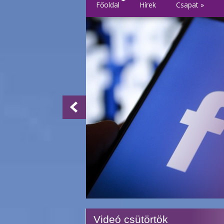
Főoldal
Hírek
Csapat
»
Videó csütörtök