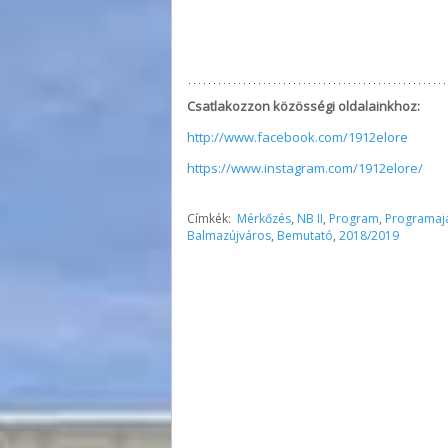
Csatlakozzon közösségi oldalainkhoz:
http://www.facebook.com/1912elore
https://www.instagram.com/1912elore/
Címkék:
Mérkőzés
,
NB II
,
Program
,
Programaj
Balmazújváros
,
Bemutató
,
2018/2019