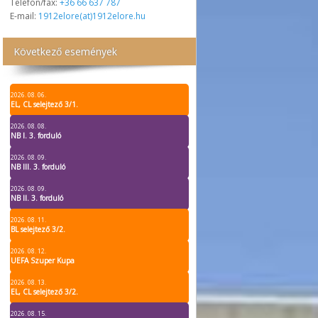
Telefon/fax:
+36 66 637 787
E-mail:
1912elore(at)1912elore.hu
Következő események
2026. 08. 06.
EL, CL selejtező 3/1.
2026. 08. 08.
NB I. 3. forduló
2026. 08. 09.
NB III. 3. forduló
2026. 08. 09.
NB II. 3. forduló
2026. 08. 11.
BL selejtező 3/2.
2026. 08. 12.
UEFA Szuper Kupa
2026. 08. 13.
EL, CL selejtező 3/2.
2026. 08. 15.