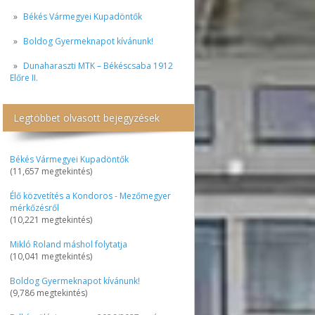
Békés Vármegyei Kupadöntők
Boldog Gyermeknapot kívánunk!
Dunaharaszti MTK – Békéscsaba 1912
Előre II.
Legtöbbet olvasott bejegyzések
Békés Vármegyei Kupadöntők
(11,657 megtekintés)
Élő közvetítés a Kondoros - Mezőmegyer
mérkőzésről
(10,221 megtekintés)
Mikló Roland máshol folytatja
(10,041 megtekintés)
Boldog Gyermeknapot kívánunk!
(9,786 megtekintés)