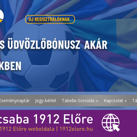
Eseménynaptár
Jegy-bérlet
Tabella-Sorsolás
»
Kapcsolat
»
T