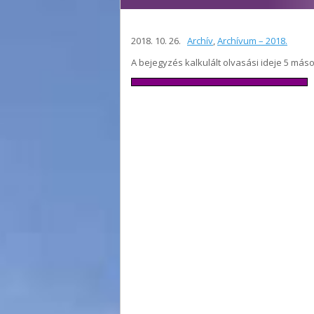
2018. 10. 26.
Archív
,
Archívum – 2018.
A bejegyzés kalkulált olvasási ideje 5 más