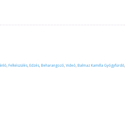
ánló
,
Felkészülés
,
Edzés
,
Beharangozó
,
Videó
,
Balmaz Kamilla Gyógyfürdő
,