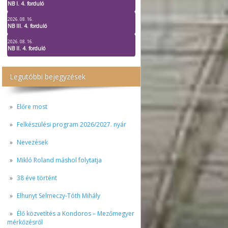
NB I. 4. forduló
2026. 08. 16.
NB III. 4. forduló
2026. 08. 16.
NB II. 4. forduló
Legutóbbi bejegyzések
Előre most
Felkészülési program 2026/2027. nyár
Nevezések
Mikló Roland máshol folytatja
38 éve történt
Elhunyt Selmeczy-Tóth Mihály
Élő közvetítés a Kondoros – Mezőmegyer
mérkőzésről