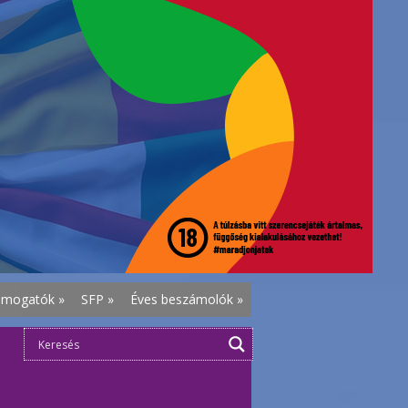
ámogatók
»
SFP
»
Éves beszámolók
»