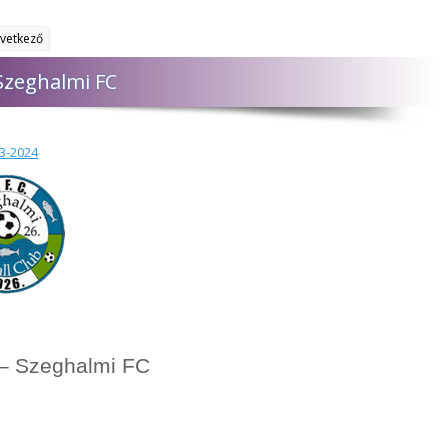
vetkező
 Szeghalmi FC
23-2024
 – Szeghalmi FC