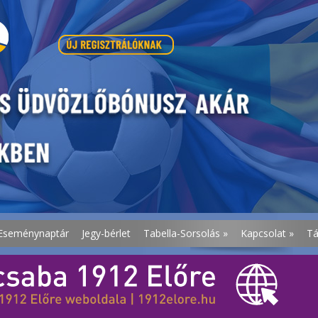
Eseménynaptár
Jegy-bérlet
Tabella-Sorsolás
»
Kapcsolat
»
T