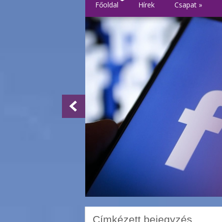
Főoldal
Hírek
Csapat
»
Címkézett bejegyzés