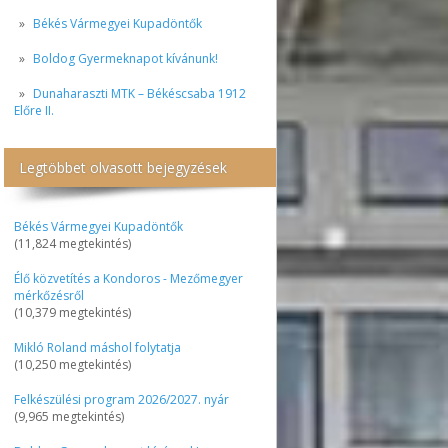
Békés Vármegyei Kupadöntők
Boldog Gyermeknapot kívánunk!
Dunaharaszti MTK – Békéscsaba 1912
Előre II.
Legtöbbet olvasott bejegyzések
Békés Vármegyei Kupadöntők
(11,824 megtekintés)
Élő közvetítés a Kondoros - Mezőmegyer
mérkőzésről
(10,379 megtekintés)
Mikló Roland máshol folytatja
(10,250 megtekintés)
Felkészülési program 2026/2027. nyár
(9,965 megtekintés)