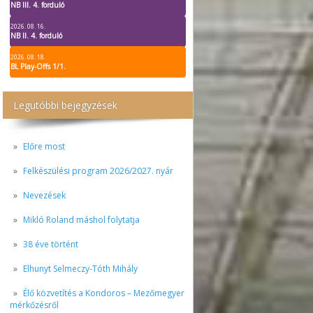
NB III. 4. forduló
2026. 08. 16.
NB II. 4. forduló
2026. 08. 18.
BL Play-Offs 1/1.
Legutóbbi bejegyzések
Előre most
Felkészülési program 2026/2027. nyár
Nevezések
Mikló Roland máshol folytatja
38 éve történt
Elhunyt Selmeczy-Tóth Mihály
Élő közvetítés a Kondoros – Mezőmegyer
mérkőzésről