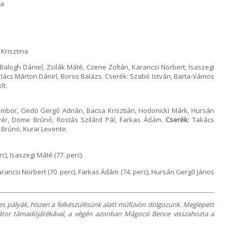
ra
Krisztina
Balogh Dániel, Zsilák Máté, Czene Zoltán, Karancsi Norbert, Isaszegi
zlács Márton Dánirl, Boros Balázs. Cserék: Szabó István, Barta-Vámos
lt.
mbor, Gedó Gergő Adrián, Bacsa Krisztián, Hodonicki Márk, Hursán
vér, Döme Brúnó, Rostás Szilárd Pál, Farkas Ádám.
Cserék:
Takács
s Brúnó, Kurai Levente.
), Isaszegi Máté (77. perc).
arancsi Norbert (70. perc), Farkas Ádám (74. perc), Hursán Gergő János
s pályák, hiszen a felkészülésünk alatt műfüvön dolgozunk. Meglepett
átor támadójátékával, a végén azonban Mágocsi Bence visszahozta a