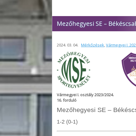
Mezőhegyesi SE – Békéscsaba
2024. 03. 04.
Mérkőzések
,
Vármegyei I. 20
Vármegyei I. osztály 2023/2024.
16
. forduló
Mezőhegyesi SE – Békéscsa
1-2 (0-1)