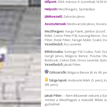
Időpont:
2024. március 9. (szombat) 14:30 ó
Helyszín:
Mezőhegyes, Sportpálya
Játékvezető:
Zahorán János
Asszisztensek:
Medovarszki János, Kovács 
Mezőhegyes:
Varga Patrik, Jámbor József, 
Máté, Czene Péter Pál, Isaszegi Bence, Os
Péter, Rotár Péter, Faragó Ádám, Szabó Zso
Vezetőedző:
Ács Levente
Békéscsaba:
Somogyi Pál Csaba, Futó Zso
Gergő János, Mágocsi Bence, Pusztai Oli
Boldizsár, Csikós Elek, Orvos Levente, Ilyé
Vezetőedző:
Jakab Péter.
Gólszerzők:
Mágocsi Bence (8. és 90. perc
Sárga lapok:
Hodonicki Márk (5. perc), K
(89. perc).
Jakab Péter:
– Nem fekszenek nekünk a füve
minket a Mezőhegyes a második félidei b
győzelmet.