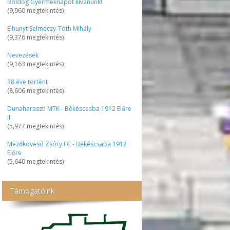
Boldog Gyermeknapot kívánunk!
(9,960 megtekintés)
Elhunyt Selmeczy-Tóth Mihály
(9,376 megtekintés)
Nevezések
(9,163 megtekintés)
38 éve történt
(8,606 megtekintés)
Dunaharaszti MTK - Békéscsaba 1912 Előre
II.
(5,977 megtekintés)
Mezőkövesd Zsóry FC - Békéscsaba 1912
Előre
(5,640 megtekintés)
Támogatóink