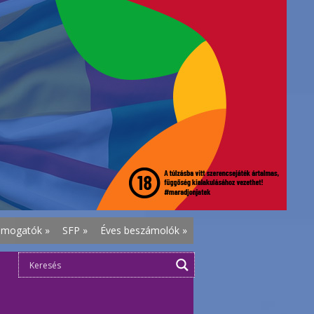
ámogatók
»
SFP
»
Éves beszámolók
»