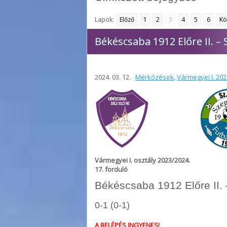
Lapok:
Előző
1
2
3
4
5
6
Kö
Békéscsaba 1912 Előre II. –
2024. 03. 12.
Mérkőzések
,
Vármegyei I. 20
Vármegyei I. osztály 2023/2024.
17
. forduló
Békéscsaba 1912 Előre II.
0-1 (0-1)
A BELÉPÉS INGYENES!