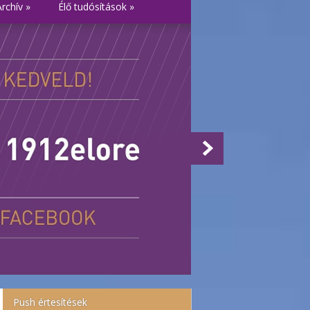
Archív
»
Élő tudósítások
»
Push értesítések