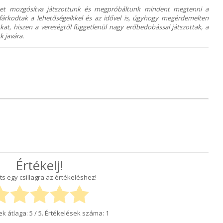
et mozgósítva játszottunk és megpróbáltunk mindent megtenni a
fárkodtak a lehetőségeikkel és az idővel is, úgyhogy megérdemelten
at, hiszen a vereségtől függetlenül nagy erőbedobással játszottak, a
k javára.
Értékelj!
ts egy csillagra az értékeléshez!
ek átlaga:
5
/ 5. Értékelések száma:
1