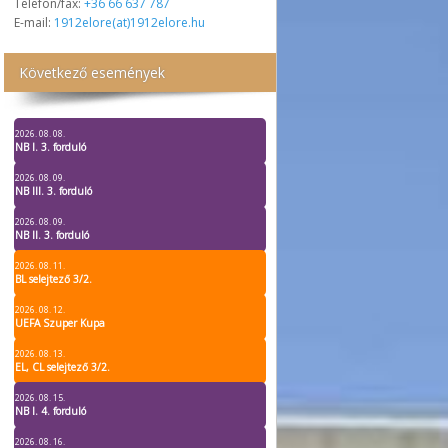
Telefon/fax:
+36 66 637 787
E-mail:
1912elore(at)1912elore.hu
Következő események
2026. 08. 08.
NB I. 3. forduló
2026. 08. 09.
NB III. 3. forduló
2026. 08. 09.
NB II. 3. forduló
2026. 08. 11.
BL selejtező 3/2.
2026. 08. 12.
UEFA Szuper Kupa
2026. 08. 13.
EL, CL selejtező 3/2.
2026. 08. 15.
NB I. 4. forduló
2026. 08. 16.