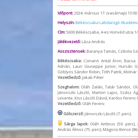
Időpont:
2024. március 17. (vasárnap) 13:00
Helyszín:
Békéscsaba Labdarúgó Akadémi
Cím:
5600 Békéscsaba, 4-es Honvéd utca 1/
Játékvezető:
Láza András
Asszisztensek:
Baranya Tamás, Czibola Szi
Békéscsaba:
Czinanó Antal Áron, Bacsa K
Adrián, Lauri Giuseppe Junior, Hursán 
Göblyös Sándor Robin, Tóth Patrik, Molnár
Vezetőedző:
Jakab Péter
Szeghalom:
Oláh Zalán, Tatár Sándor, Ol
Jánovszki László, Marton Lajos, Szász Á
Levente, Kiss László Dávid, Kardos Ferenc 
Vezetőedző:
Oláh Ferenc
Gólszerző:
Jánovszki László (7. perc).
Sárga lapok:
Oláh Ambrus (59. perc), Z
András Álmos (75. perc), Mágocsi Bence (86.