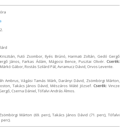
 óra
a
2.
lárd
risztián, Futó Zsombor, Ilyés Brúnó, Harmati Zoltán, Gedó Gergő
Gergő János, Farkas Ádám, Mágocsi Bence, Pusztai Olivér.
Cserék:
 Márkó Gábor, Rostás Szilárd Pál, Avramucz Dávid, Orvos Levente.
áh Ambrus, Vágási Tamás Márk, Darányi Dávid, Zsömbörgi Márton,
goston, Takács János Dávid, Mészáros Máté József.
Cserék:
Vincze
Gergő, Cserna Dániel, Tófalvi András Álmos.
sömbörgi Márton (69. perc), Takács János Dávid (71. perc), Tófalvi
 perc).