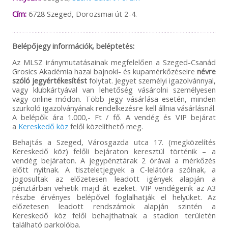
Cím:
6728 Szeged, Dorozsmai út 2-4.
Belépőjegy információk, beléptetés:
Az MLSZ iránymutatásainak megfelelően a Szeged-Csanád
Grosics Akadémia hazai bajnoki- és kupamérkőzéseire
névre
szóló jegyértékesítést
folytat. Jegyet személyi igazolvánnyal,
vagy klubkártyával van lehetőség vásárolni személyesen
vagy online módon. Több jegy vásárlása esetén, minden
szurkoló igazolványának rendelkezésre kell állnia vásárlásnál.
A belépők ára 1.000,- Ft / fő. A vendég és VIP bejárat
a
Kereskedő köz
felől közelíthető meg.
Behajtás a Szeged, Városgazda utca 17. (megközelítés
Kereskedő köz) felőli bejáraton keresztül történik – a
vendég bejáraton. A jegypénztárak 2 órával a mérkőzés
előtt nyitnak. A tiszteletjegyek a C-lelátóra szólnak, a
jogosultak az előzetesen leadott igények alapján a
pénztárban vehetik majd át ezeket. VIP vendégeink az A3
részbe érvényes belépővel foglalhatják el helyüket. Az
előzetesen leadott rendszámok alapján szintén a
Kereskedő köz felől behajthatnak a stadion területén
található parkolóba.