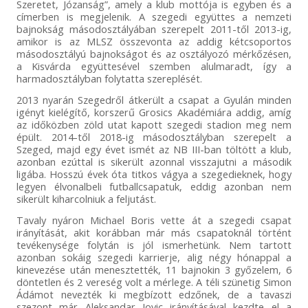
Szeretet, Józanság”, amely a klub mottója is egyben és a
címerben is megjelenik. A szegedi együttes a nemzeti
bajnokság másodosztályában szerepelt 2011-től 2013-ig,
amikor is az MLSZ összevonta az addig kétcsoportos
másodosztályú bajnokságot és az osztályozó mérkőzésen,
a Kisvárda együttesével szemben alulmaradt, így a
harmadosztályban folytatta szereplését.
2013 nyarán Szegedről átkerült a csapat a Gyulán minden
igényt kielégítő, korszerű Grosics Akadémiára addig, amíg
az időközben zöld utat kapott szegedi stadion meg nem
épült. 2014-től 2018-ig másodosztályban szerepelt a
Szeged, majd egy évet ismét az NB III-ban töltött a klub,
azonban ezúttal is sikerült azonnal visszajutni a második
ligába. Hosszú évek óta titkos vágya a szegedieknek, hogy
legyen élvonalbeli futballcsapatuk, eddig azonban nem
sikerült kiharcolniuk a feljutást.
Tavaly nyáron Michael Boris vette át a szegedi csapat
irányítását, akit korábban már más csapatoknál történt
tevékenysége folytán is jól ismerhetünk. Nem tartott
azonban sokáig szegedi karrierje, alig négy hónappal a
kinevezése után menesztették, 11 bajnokin 3 győzelem, 6
döntetlen és 2 vereség volt a mérlege. A téli szünetig Simon
Ádámot nevezték ki megbízott edzőnek, de a tavaszi
szezont már Aleksandar Jovic irányításával kezdte el a