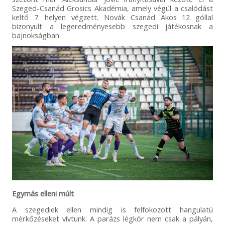
Szeged-Csanád Grosics Akadémia, amely végül a csalódást
keltő 7. helyen végzett. Novák Csanád Ákos 12 góllal
bizonyult a legeredményesebb szegedi játékosnak a
bajnokságban.
Egymás elleni múlt
A szegediek ellen mindig is felfokozott hangulatú
mérkőzéseket vívtunk. A parázs légkör nem csak a pályán,