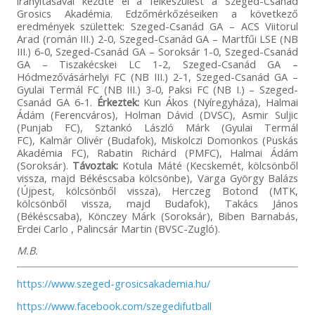
irányításával kezdte el a felkészülést a Szeged-Csanád
Grosics Akadémia. Edzőmérkőzéseiken a következő
eredmények születtek: Szeged-Csanád GA – ACS Viitorul
Arad (román III.) 2-0, Szeged-Csanád GA – Martfűi LSE (NB
III.) 6-0, Szeged-Csanád GA – Soroksár 1-0, Szeged-Csanád
GA – Tiszakécskei LC 1-2, Szeged-Csanád GA –
Hódmezővásárhelyi FC (NB III.) 2-1, Szeged-Csanád GA –
Gyulai Termál FC (NB III.) 3-0, Paksi FC (NB I.) – Szeged-
Csanád GA 6-1.
Érkeztek:
Kun Ákos (Nyíregyháza), Halmai
Ádám (Ferencváros), Holman Dávid (DVSC), Asmir Suljic
(Punjab FC), Sztankó László Márk (Gyulai Termál
FC), Kalmár Olivér (Budafok), Miskolczi Domonkos (Puskás
Akadémia FC), Rabatin Richárd (PMFC), Halmai Ádám
(Soroksár).
Távoztak:
Kotula Máté (Kecskemét, kölcsönből
vissza, majd Békéscsaba kölcsönbe), Varga György Balázs
(Újpest, kölcsönből vissza), Herczeg Botond (MTK,
kölcsönből vissza, majd Budafok), Takács János
(Békéscsaba), Könczey Márk (Soroksár), Biben Barnabás,
Erdei Carlo , Palincsár Martin (BVSC-Zugló).
M.B.
https://www.szeged-grosicsakademia.hu/
https://www.facebook.com/szegedifutball