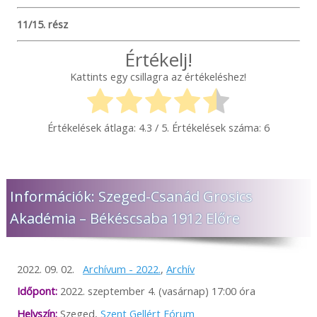
11/15. rész
Értékelj!
Kattints egy csillagra az értékeléshez!
Értékelések átlaga:
4.3
/ 5. Értékelések száma:
6
Információk: Szeged-Csanád Grosics
Akadémia – Békéscsaba 1912 Előre
2022. 09. 02.
Archívum - 2022.
,
Archív
Időpont:
2022. szeptember 4. (vasárnap) 17:00 óra
Helyszín:
Szeged,
Szent Gellért Fórum