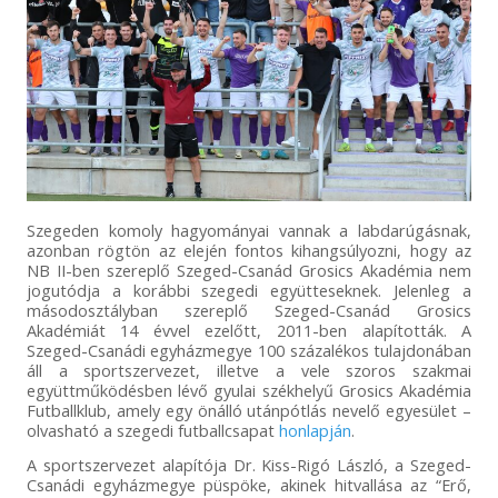
Szegeden komoly hagyományai vannak a labdarúgásnak,
azonban rögtön az elején fontos kihangsúlyozni, hogy az
NB II-ben szereplő Szeged-Csanád Grosics Akadémia nem
jogutódja a korábbi szegedi együtteseknek. Jelenleg a
másodosztályban szereplő Szeged-Csanád Grosics
Akadémiát 14 évvel ezelőtt, 2011-ben alapították. A
Szeged-Csanádi egyházmegye 100 százalékos tulajdonában
áll a sportszervezet, illetve a vele szoros szakmai
együttműködésben lévő gyulai székhelyű Grosics Akadémia
Futballklub, amely egy önálló utánpótlás nevelő egyesület –
olvasható a szegedi futballcsapat
honlapján
.
A sportszervezet alapítója Dr. Kiss-Rigó László, a Szeged-
Csanádi egyházmegye püspöke, akinek hitvallása az “Erő,