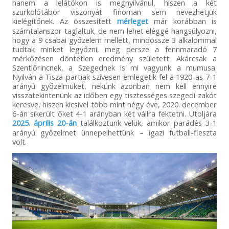
hanem a lelátókon is megnyilvánul, hiszen a két
szurkolótábor viszonyát finoman sem nevezhetjük
kielégítőnek. Az összesített
mérleget
már korábban is
számtalanszor taglaltuk, de nem lehet eléggé hangsúlyozni,
hogy a 9 csabai győzelem mellett, mindössze 3 alkalommal
tudtak minket legyőzni, meg persze a fennmaradó 7
mérkőzésen döntetlen eredmény született. Akárcsak a
Szentlőrincnek, a Szegednek is mi vagyunk a mumusa.
Nyilván a Tisza-partiak szívesen emlegetik fel a 1920-as 7-1
arányú győzelmüket, nekünk azonban nem kell ennyire
visszatekintenünk az időben egy tisztességes szegedi zakót
keresve, hiszen kicsivel több mint négy éve, 2020. december
6-án sikerült őket 4-1 arányban két vállra fektetni. Utoljára
2025. április 20-án
találkoztunk velük, amikor parádés 3-1
arányú győzelmet ünnepelhettünk – igazi futball-fieszta
volt.