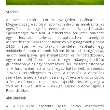
Stadion
A Szent Gellért Fórum Szegeden található, ez
Magyarország első olyan sportkomplexuma, amelyet teljes
egészében az egyház, nevezetesen a Szeged-Csanádi
egyházmegye tart fent. A tízhektáros területen található
egy feszített pilléres futballstadion, amelynek
acélszerkezete 1000 tonnát nyom és a legmagasabb pontja
24,53 méter. A komplexum területén található egy
multifunkciós sportcsarnok, három fűtött labdarúgópálya,
három teniszpálya, gyermekjátszótér és felnőttedzőpark,
egy mini amfiteátrum, valamint egy műanyag borítású
grundfocipálya és egy háromsávos, 100 méteres futópálya
is. A háromszínű lelátó különleges hatást kelt, a színeket
látszólag tetszőlegesen mixelték a tervezők. A domináns
szín a kék, amely a Tiszát idézi meg. A fekete Grosics Gyula,
a fekete párduc, a csapat névadója előtt tiszteleg, míg a
zöld az FTC-re utal – Kiss-Rigó László püspök ugyanis
Fradi-drukker.
Aktualitások
A 2025/2026-os szezonra Aczél Zoltán vezetőedző