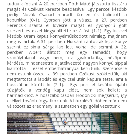
tudtunk focizni. A 20. percben Tóth Máté játszotta tisztára
magát és Czékust kereste beadásával. Egy perccel később
pedig Novák Csanád maradt üresen és bólintott a
kapunkba (0-1). Gyorsan jött a válasz, a 27. percben
Ferencsik szánta el lövésre magát és gyönyörű gólt
szerzett és ezzel kiegyenlítette az állást (1-1). Egy kicsivel
később Uram kapus könnyelműsködött némileg, majdnem
meg is jártuk. A 31. percben Hursánt rántották le, a könyv
szerint ez sima sárga lap lett volna, de semmi. A 32.
percben Albert állított meg egy támadót, hogy
szabálytalanul vagy nem, ez gyakorlatilag nézőpont
kérdése, mindenesetre a játékvezető nagyon könnyű síppal
kiállította – ezzel emberhátrányba kerültünk. Szerencsére
nem estünk össze, a 39. percben Czékust szöktettük, aki
megtartotta a labdát és egy csel után kapura tette, ami a
hosszúban kötött ki (2-1). Egy perccel később újabb
tűzijáték a vendég kapu előtt, nem sok kellett a
harmadikhoz. A hosszabbításban Hodonicki megsérült, így
eséllyel tovább fogyatkoztunk. A hátralévő időben már nem
változott az eredmény, a szünetben egy góllal vezettünk.