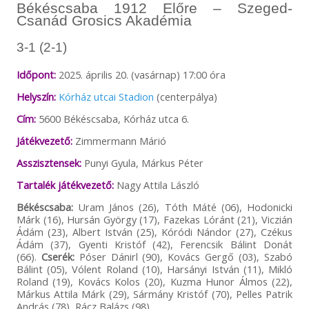
Békéscsaba 1912 Előre – Szeged-
Csanád Grosics Akadémia
3-1 (2-1)
Időpont:
2025. április 20. (vasárnap) 17:00 óra
Helyszín:
Kórház utcai Stadion
(centerpálya)
Cím:
5600 Békéscsaba, Kórház utca 6.
Játékvezető:
Zimmermann Márió
Asszisztensek:
Punyi Gyula, Márkus Péter
Tartalék játékvezető:
Nagy Attila László
Békéscsaba:
Uram János (26), Tóth Máté (06), Hodonicki
Márk (16), Hursán György (17), Fazekas Lóránt (21), Viczián
Ádám (23), Albert István (25), Kóródi Nándor (27), Czékus
Ádám (37), Gyenti Kristóf (42), Ferencsik Bálint Donát
(66).
Cserék:
Póser Dánirl (90), Kovács Gergő (03), Szabó
Bálint (05), Vólent Roland (10), Harsányi István (11), Mikló
Roland (19), Kovács Kolos (20), Kuzma Hunor Álmos (22),
Márkus Attila Márk (29), Sármány Kristóf (70), Pelles Patrik
András (78), Rácz Balázs (98).