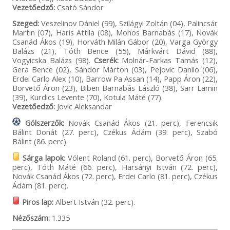
Vezetőedző:
Csató Sándor
Szeged:
Veszelinov Dániel (99), Szilágyi Zoltán (04), Palincsár
Martin (07), Haris Attila (08), Mohos Barnabás (17), Novák
Csanád Ákos (19), Horváth Milán Gábor (20), Varga György
Balázs (21), Tóth Bence (55), Márkvárt Dávid (88),
Vogyicska Balázs (98).
Cserék:
Molnár-Farkas Tamás (12),
Gera Bence (02), Sándor Márton (03), Pejovic Danilo (06),
Erdei Carlo Alex (10), Barrow Pa Assan (14), Papp Áron (22),
Borvető Áron (23), Biben Barnabás László (38), Sarr Lamin
(39), Kurdics Levente (70), Kotula Máté (77).
Vezetőedző:
Jovic Aleksandar
Gólszerzők:
Novák Csanád Ákos (21. perc), Ferencsik
Bálint Donát (27. perc), Czékus Ádám (39. perc), Szabó
Bálint (86. perc).
Sárga lapok
: Vólent Roland (61. perc), Borvető Áron (65.
perc), Tóth Máté (66. perc), Harsányi István (72. perc),
Novák Csanád Ákos (72. perc), Erdei Carlo (81. perc), Czékus
Ádám (81. perc).
Piros lap:
Albert István (32. perc).
Nézőszám:
1.335