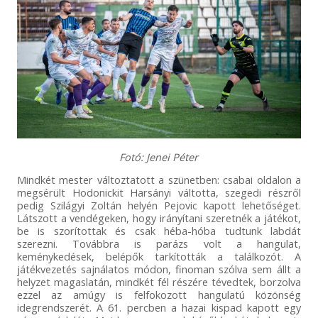
Fotó: Jenei Péter
Mindkét mester változtatott a szünetben: csabai oldalon a
megsérült Hodonickit Harsányi váltotta, szegedi részről
pedig Szilágyi Zoltán helyén Pejovic kapott lehetőséget.
Látszott a vendégeken, hogy irányítani szeretnék a játékot,
be is szorítottak és csak héba-hóba tudtunk labdát
szerezni. Továbbra is parázs volt a hangulat,
keménykedések, belépők tarkították a találkozót. A
játékvezetés sajnálatos módon, finoman szólva sem állt a
helyzet magaslatán, mindkét fél részére tévedtek, borzolva
ezzel az amúgy is felfokozott hangulatú közönség
idegrendszerét. A 61. percben a hazai kispad kapott egy