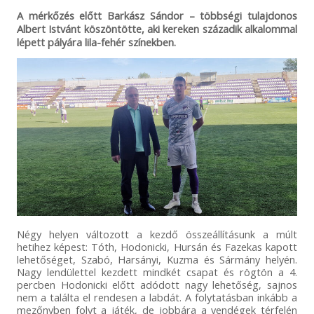
A mérkőzés előtt Barkász Sándor – többségi tulajdonos
Albert Istvánt köszöntötte, aki kereken századik alkalommal
lépett pályára lila-fehér színekben.
Négy helyen változott a kezdő összeállításunk a múlt
hetihez képest: Tóth, Hodonicki, Hursán és Fazekas kapott
lehetőséget, Szabó, Harsányi, Kuzma és Sármány helyén.
Nagy lendülettel kezdett mindkét csapat és rögtön a 4.
percben Hodonicki előtt adódott nagy lehetőség, sajnos
nem a találta el rendesen a labdát. A folytatásban inkább a
mezőnyben folyt a játék, de jobbára a vendégek térfelén