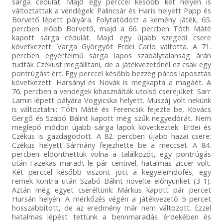
sárga cédulát. Majd egy perccel később két helyen is
változtattak a vendégek: Palincsár és Haris helyett Papp és
Borvető lépett pályára. Folytatódott a kemény játék, 65.
percben előbb Borvető, majd a 66. percben Tóth Máté
kapott sárga cédulát. Majd egy újabb szegedi csere
következett: Varga Györgyöt Erdei Carlo váltotta. A 71.
percben egyértelmű sárga lapos szabálytalanság árán
tudták Czékust megállítani, de a játékvezetőnél ez csak egy
pontrúgást ért. Egy perccel később bezzeg páros laposztás
következett: Harsányi és Novák is megkapta a magáét. A
76. percben a vendégek kihasználták utolsó cseréjüket: Sarr
Lamin lépett pályára Vogyicska helyett. Muszáj volt nekünk
is változtatni: Tóth Máté és Ferencsik fejezte be, Kovács
Gergő és Szabó Bálint kapott még szűk negyedórát. Nem
meglepő módon újabb sárga lapok következtek: Erdei és
Czékus is gazdagodott. A 82. percben újabb hazai csere:
Czékus helyett Sármány fejezhette be a meccset. A 84.
percben eldönthettük volna a találkozót, egy pontrúgás
után Fazekas maradt le pár centivel, hatalmas ziccer volt.
Két perccel később viszont jött a kegyelemdöfés, egy
remek kontra után Szabó Bálint növelte előnyünket (3-1).
Aztán még egyet cseréltünk: Márkus kapott pár percet
Hursán helyén. A mérkőzés végén a játékvezető 5 percet
hosszabbított, de az eredmény már nem változott. Ezzel
hatalmas lépést tettünk a bennmaradás érdekében és