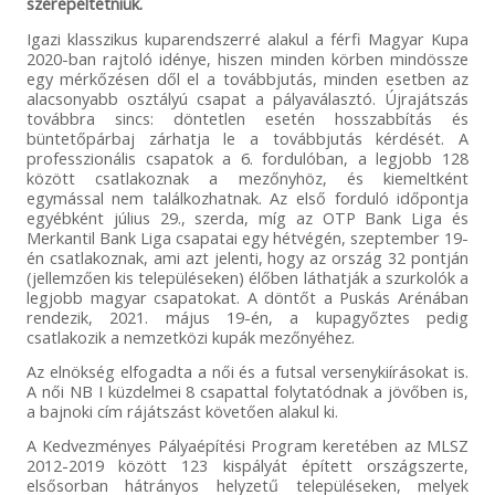
szerepeltetniük.
Igazi klasszikus kuparendszerré alakul a férfi Magyar Kupa
2020-ban rajtoló idénye, hiszen minden körben mindössze
egy mérkőzésen dől el a továbbjutás, minden esetben az
alacsonyabb osztályú csapat a pályaválasztó. Újrajátszás
továbbra sincs: döntetlen esetén hosszabbítás és
büntetőpárbaj zárhatja le a továbbjutás kérdését. A
professzionális csapatok a 6. fordulóban, a legjobb 128
között csatlakoznak a mezőnyhöz, és kiemeltként
egymással nem találkozhatnak. Az első forduló időpontja
egyébként július 29., szerda, míg az OTP Bank Liga és
Merkantil Bank Liga csapatai egy hétvégén, szeptember 19-
én csatlakoznak, ami azt jelenti, hogy az ország 32 pontján
(jellemzően kis településeken) élőben láthatják a szurkolók a
legjobb magyar csapatokat. A döntőt a Puskás Arénában
rendezik, 2021. május 19-én, a kupagyőztes pedig
csatlakozik a nemzetközi kupák mezőnyéhez.
Az elnökség elfogadta a női és a futsal versenykiírásokat is.
A női NB I küzdelmei 8 csapattal folytatódnak a jövőben is,
a bajnoki cím rájátszást követően alakul ki.
A Kedvezményes Pályaépítési Program keretében az MLSZ
2012-2019 között 123 kispályát épített országszerte,
elsősorban hátrányos helyzetű településeken, melyek