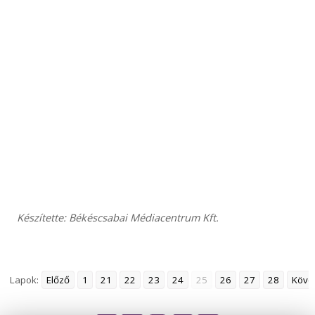
Készítette: Békéscsabai Médiacentrum Kft.
Lapok:
Előző
1
21
22
23
24
25
26
27
28
Köve