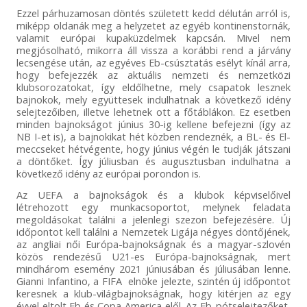
Ezzel párhuzamosan döntés született kedd délután arról is,
miképp oldanák meg a helyzetet az egyéb kontinenstornák,
valamit európai kupaküzdelmek kapcsán. Mivel nem
megjósolható, mikorra áll vissza a korábbi rend a járvány
lecsengése után, az egyéves Eb-csúsztatás esélyt kínál arra,
hogy befejezzék az aktuális nemzeti és nemzetközi
klubsorozatokat, így eldőlhetne, mely csapatok lesznek
bajnokok, mely együttesek indulhatnak a következő idény
selejtezőiben, illetve lehetnek ott a főtáblákon. Ez esetben
minden bajnokságot június 30-ig kellene befejezni (így az
NB I-et is), a bajnokikat hét közben rendeznék, a BL- és El-
meccseket hétvégente, hogy június végén le tudják játszani
a döntőket. Így júliusban és augusztusban indulhatna a
következő idény az európai porondon is.
Az UEFA a bajnokságok és a klubok képviselőivel
létrehozott egy munkacsoportot, melynek feladata
megoldásokat találni a jelenlegi szezon befejezésére. Új
időpontot kell találni a Nemzetek Ligája négyes döntőjének,
az angliai női Európa-bajnokságnak és a magyar-szlovén
közös rendezésű U21-es Európa-bajnokságnak, mert
mindhárom esemény 2021 júniusában és júliusában lenne.
Gianni Infantino, a FIFA elnöke jelezte, szintén új időpontot
keresnek a klub-világbajnokságnak, hogy kitérjen az egy
évvel eltolt Eb és Copa America elől. Az Eb-pótselejtezőket,