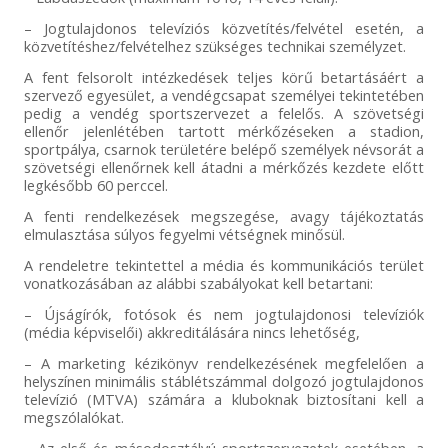
– Jogtulajdonos televíziós közvetítés/felvétel esetén, a
közvetítéshez/felvételhez szükséges technikai személyzet.
A fent felsorolt intézkedések teljes körű betartásáért a
szervező egyesület, a vendégcsapat személyei tekintetében
pedig a vendég sportszervezet a felelős. A szövetségi
ellenőr jelenlétében tartott mérkőzéseken a stadion,
sportpálya, csarnok területére belépő személyek névsorát a
szövetségi ellenőrnek kell átadni a mérkőzés kezdete előtt
legkésőbb 60 perccel.
A fenti rendelkezések megszegése, avagy tájékoztatás
elmulasztása súlyos fegyelmi vétségnek minősül.
A rendeletre tekintettel a média és kommunikációs terület
vonatkozásában az alábbi szabályokat kell betartani:
– Újságírók, fotósok és nem jogtulajdonosi televíziók
(média képviselői) akkreditálására nincs lehetőség,
– A marketing kézikönyv rendelkezésének megfelelően a
helyszínen minimális stáblétszámmal dolgozó jogtulajdonos
televízió (MTVA) számára a kluboknak biztosítani kell a
megszólalókat.
– Az első és másodosztályú sportszervezetek esetében, a