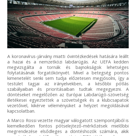
A koronavírus-járvány miatti óvintézkedések hatására leállt
a hazai és a nemzetközi labdarúgás. Az UEFA kedden
megvizsgálta a tornák és bajnokságok lehetséges
folytatásának forgatókönyvét. Mivel a betegség pontos
kimenetelét senki sem tudja előzetesen megjósolni, így a
testület tagjai az irányelvekben, a későbbi pótlás
szabályaiban és prioritásaiban tudtak megegyezni. A
döntéseket megelőzően az Európai Labdarúgó-szövetség
illetékesei egyeztettek a szövetségek és a klubcsapatok
vezetőivel, kikérve véleményüket a helyzet megoldásával
kapcsolatban.
A Marco Rossi vezette magyar válogatott szempontjából is
kiemelkedően fontos pótselejtező-mérkőzések mielőbbi
megrendezése elsődleges a döntéshozók számára, akik