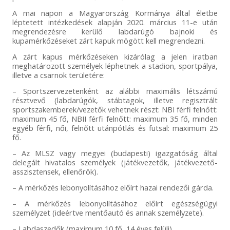
A mai napon a Magyarország Kormánya által életbe
léptetett intézkedések alapján 2020. március 11-e után
megrendezésre kerülő labdarúgó bajnoki és
kupamérkőzéseket zárt kapuk mögött kell megrendezni.
A zárt kapus mérkőzéseken kizárólag a jelen iratban
meghatározott személyek léphetnek a stadion, sportpálya,
illetve a csarnok területére:
– Sportszervezetenként az alábbi maximális létszámú
résztvevő (labdarúgók, stábtagok, illetve regisztrált
sportszakemberek/vezetők vehetnek részt: NBI férfi felnőtt:
maximum 45 fő, NBII férfi felnőtt: maximum 35 fő, minden
egyéb férfi, női, felnőtt utánpótlás és futsal: maximum 25
fő.
– Az MLSZ vagy megyei (budapesti) igazgatóság által
delegált hivatalos személyek (játékvezetők, játékvezető-
asszisztensek, ellenőrök).
– A mérkőzés lebonyolításához előírt hazai rendezői gárda.
– A mérkőzés lebonyolításához előírt egészségügyi
személyzet (ideértve mentőautó és annak személyzete).
– Labdaszedők (maximum 10 fő, 14 éves felüli).