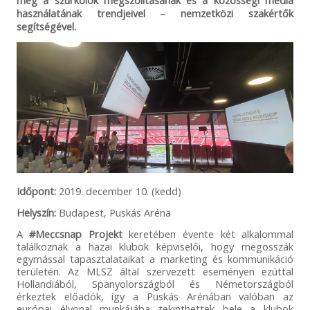
használatának trendjeivel – nemzetközi szakértők
segítségével.
Időpont:
2019. december 10. (kedd)
Helyszín:
Budapest, Puskás Aréna
A
#Meccsnap Projekt
keretében évente két alkalommal
találkoznak a hazai klubok képviselői, hogy megosszák
egymással tapasztalataikat a marketing és kommunikáció
területén. Az MLSZ által szervezett eseményen ezúttal
Hollandiából, Spanyolországból és Németországból
érkeztek előadók, így a Puskás Arénában valóban az
európai élvonal munkájába tekinthettek bele a klubok