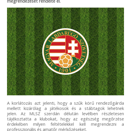
megrendezését rendelte el.
A korlátozás azt jelenti, hogy a szűk körű rendezőgárda
mellett kizárólag a játékosok és a stábtagok lehetnek
jelen. Az MLSZ szerdán délután levélben részletesen
tájékoztatta a klubokat, hogy az egészség megőrzése
érdekében milyen feltételekkel kell megrendezni a
professzionális és amatőr mérkőzéseket.