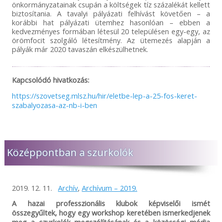
önkormányzatainak csupán a költségek tíz százalékát kellett
biztosítania. A tavalyi pályázati felhívást követően – a
korábbi hat pályázati ütemhez hasonlóan – ebben a
kedvezményes formában létesül 20 településen egy-egy, az
örömfocit szolgáló létesítmény. Az ütemezés alapján a
pályák már 2020 tavaszán elkészülhetnek.
Kapcsolódó hivatkozás:
https://szovetseg.mlsz.hu/hir/eletbe-lep-a-25-fos-keret-
szabalyozasa-az-nb-i-ben
Középpontban a szurkolók
2019. 12. 11.
Archív
,
Archívum – 2019.
A hazai professzionális klubok képviselői ismét
összegyűltek, hogy egy workshop keretében ismerkedjenek
meg a szurkolók megszólításának és a közösségi média