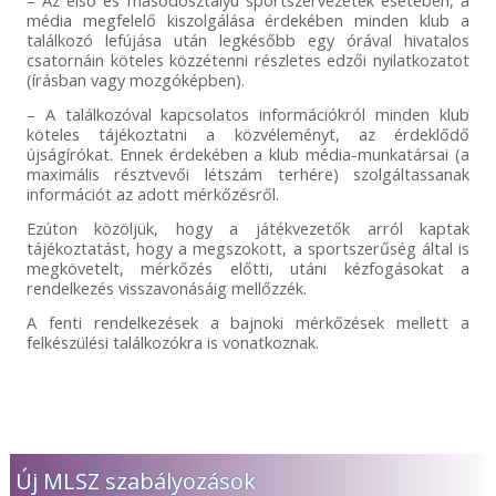
média megfelelő kiszolgálása érdekében minden klub a
találkozó lefújása után legkésőbb egy órával hivatalos
csatornáin köteles közzétenni részletes edzői nyilatkozatot
(írásban vagy mozgóképben).
– A találkozóval kapcsolatos információkról minden klub
köteles tájékoztatni a közvéleményt, az érdeklődő
újságírókat. Ennek érdekében a klub média-munkatársai (a
maximális résztvevői létszám terhére) szolgáltassanak
információt az adott mérkőzésről.
Ezúton közöljük, hogy a játékvezetők arról kaptak
tájékoztatást, hogy a megszokott, a sportszerűség által is
megkövetelt, mérkőzés előtti, utáni kézfogásokat a
rendelkezés visszavonásáig mellőzzék.
A fenti rendelkezések a bajnoki mérkőzések mellett a
felkészülési találkozókra is vonatkoznak.
Új MLSZ szabályozások