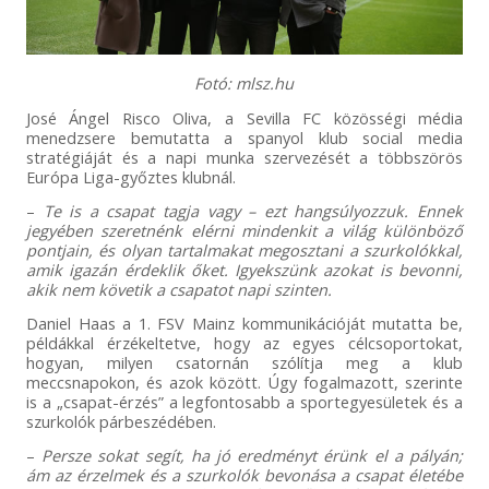
Fotó: mlsz.hu
José Ángel Risco Oliva, a Sevilla FC közösségi média
menedzsere bemutatta a spanyol klub social media
stratégiáját és a napi munka szervezését a többszörös
Európa Liga-győztes klubnál.
–
Te is a csapat tagja vagy – ezt hangsúlyozzuk. Ennek
jegyében szeretnénk elérni mindenkit a világ különböző
pontjain, és olyan tartalmakat megosztani a szurkolókkal,
amik igazán érdeklik őket. Igyekszünk azokat is bevonni,
akik nem követik a csapatot napi szinten.
Daniel Haas a 1. FSV Mainz kommunikációját mutatta be,
példákkal érzékeltetve, hogy az egyes célcsoportokat,
hogyan, milyen csatornán szólítja meg a klub
meccsnapokon, és azok között. Úgy fogalmazott, szerinte
is a „csapat-érzés” a legfontosabb a sportegyesületek és a
szurkolók párbeszédében.
–
Persze sokat segít, ha jó eredményt érünk el a pályán;
ám az érzelmek és a szurkolók bevonása a csapat életébe