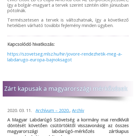
így a bolgár-magyart a tervek szerint szintén idén júniusban
pótolnák.
Természetesen a tervek is változhatnak, így a következő
hetekben várható további fejlemény minden ügyben.
Kapcsolódó hivatkozás:
https://szovetseg.mlsz.hu/hir/jovore-rendezhetik-meg-a-
labdarugo-europa-bajnoksagot
Zárt kapusak a magyarországi mérkőzések
2020. 03. 11.
Archívum – 2020.
,
Archív
A Magyar Labdarúgó Szövetség a kormány mai rendkívüli
döntését követően csütörtöktől visszavonásig az összes
magyarországi labdarúgó-mérkőzés zártkapus