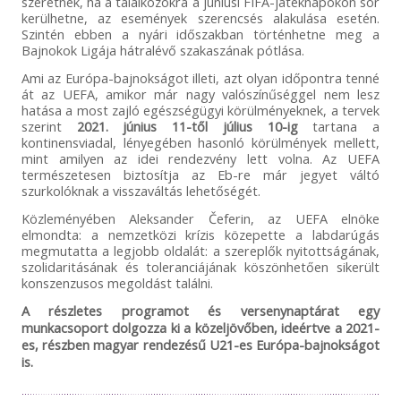
szeretnék, ha a találkozókra a júniusi FIFA-játéknapokon sor
kerülhetne, az események szerencsés alakulása esetén.
Szintén ebben a nyári időszakban történhetne meg a
Bajnokok Ligája hátralévő szakaszának pótlása.
Ami az Európa-bajnokságot illeti, azt olyan időpontra tenné
át az UEFA, amikor már nagy valószínűséggel nem lesz
hatása a most zajló egészségügyi körülményeknek, a tervek
szerint
2021. június 11-től július 10-ig
tartana a
kontinensviadal, lényegében hasonló körülmények mellett,
mint amilyen az idei rendezvény lett volna. Az UEFA
természetesen biztosítja az Eb-re már jegyet váltó
szurkolóknak a visszaváltás lehetőségét.
Közleményében Aleksander Čeferin, az UEFA elnöke
elmondta: a nemzetközi krízis közepette a labdarúgás
megmutatta a legjobb oldalát: a szereplők nyitottságának,
szolidaritásának és toleranciájának köszönhetően sikerült
konszenzusos megoldást találni.
A részletes programot és versenynaptárat egy
munkacsoport dolgozza ki a közeljövőben, ideértve a 2021-
es, részben magyar rendezésű U21-es Európa-bajnokságot
is.