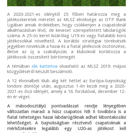
A 2020-2021-es idénytől 25 főben határozza meg a
játékoskeretek méretét az MLSZ elnöksége az OTP Bank
Ligában annak érdekében, hogy csökkenjen a csapatoknál
alkalmazásban lévő, de keveset szerepeltetett labdarúgók
száma. A 25-ös keret kizárólag U19-es vagy fiatalabb korú
játékosokkal növelhető. A korábbi stratégiai törekvések
jegyében növekszik a hazai és a fiatal játékosok ösztönzése,
illetve az új a szabályozás a kluboknál korlátozza a
játékosok összesített bértömegét.
A témában
ide kattintva
olvasható az MLSZ 2019. májusi
közgyűléséről készült beszámoló.
A 12 élvonalbeli klub alig két héttel az Európa-bajnokság
londoni döntője után, augusztus 1-én kezdi meg a 2020-
2021-es őszi idényét, amely a 16. fordulóval, december 12-
én ér véget.
A másodosztályú pontvadászat rendje lényegében
változatlan marad: a húsz csapatos NB II továbbra is a
fiatal tehetséges hazai labdarúgóknak adhat kibontakozási
lehetőséget. A bajnokságban résztvevő csapatoknak a
mérkőzéseikre legalább egy U20-as játékost kell