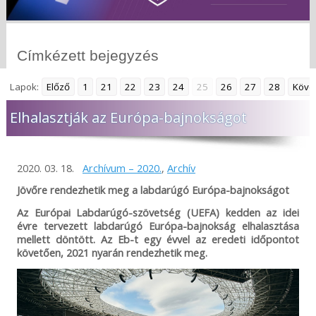
Címkézett bejegyzés
Lapok:
Előző
1
21
22
23
24
25
26
27
28
Köve
Elhalasztják az Európa-bajnokságot
2020. 03. 18.
Archívum – 2020.
,
Archív
Jövőre rendezhetik meg a labdarúgó Európa-bajnokságot
Az Európai Labdarúgó-szövetség (UEFA) kedden az idei
évre tervezett labdarúgó Európa-bajnokság elhalasztása
mellett döntött. Az Eb-t egy évvel az eredeti időpontot
követően, 2021 nyarán rendezhetik meg.