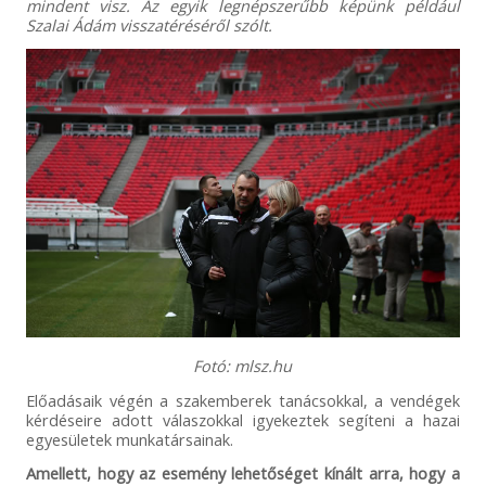
mindent visz. Az egyik legnépszerűbb képünk például
Szalai Ádám visszatéréséről szólt.
Fotó: mlsz.hu
Előadásaik végén a szakemberek tanácsokkal, a vendégek
kérdéseire adott válaszokkal igyekeztek segíteni a hazai
egyesületek munkatársainak.
Amellett, hogy az esemény lehetőséget kínált arra, hogy a