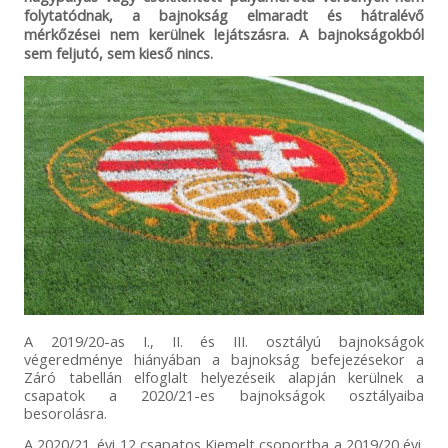
folytatódnak, a bajnokság elmaradt és hátralévő
mérkőzései nem kerülnek lejátszásra. A bajnokságokból
sem feljutó, sem kieső nincs.
A 2019/20-as I., II. és III. osztályú bajnokságok
végeredménye hiányában a bajnokság befejezésekor a
Záró tabellán elfoglalt helyezéseik alapján kerülnek a
csapatok a 2020/21-es bajnokságok osztályaiba
besorolásra.
A 2020/21. évi 12 csapatos Kiemelt csoportba a 2019/20 évi.