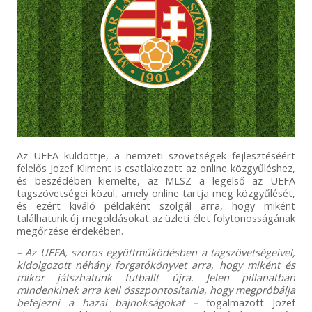
Az UEFA küldöttje, a nemzeti szövetségek fejlesztéséért
felelős Jozef Kliment is csatlakozott az online közgyűléshez,
és beszédében kiemelte, az MLSZ a legelső az UEFA
tagszövetségei közül, amely online tartja meg közgyűlését,
és ezért kiváló példaként szolgál arra, hogy miként
találhatunk új megoldásokat az üzleti élet folytonosságának
megőrzése érdekében.
– Az UEFA, szoros együttműködésben a tagszövetségeivel,
kidolgozott néhány forgatókönyvet arra, hogy miként és
mikor játszhatunk futballt újra. Jelen pillanatban
mindenkinek arra kell összpontosítania, hogy megpróbálja
befejezni a hazai bajnokságokat –
fogalmazott Jozef