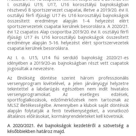
I. osztályú U19, U17, U16 korosztályú bajnokságban
résztvevő 8 sportszervezet csapatai, illetve a 2019/20. évi II.
osztályú férfi ifjúsági U17 és U16 korosztályú bajnokságok
összesített eredménye alapján 1-4. helyezést elért
sportszervezetek csapatai kerülnek besorolásra. A 2020/21.
évi 12 csapatos Alap csoportba 2019/20. évi II. osztályú férfi
ifjúsági U17 és U16 korosztályú bajnokságok összesített
eredménye alapján 5-16. helyezést elért sportszervezetek
csapatai kerülnek besorolásra.
Az I. o. U15, U14 fiú serdülő bajnokság 2020/21-es
idényében a 2019/20-as bajnokságban részt vett csapatok
jogosultak a nevezésre.
Az Elnökség döntése szerint három professzionális
versenyprogram kivételével, a jelen járványügyi helyzetre
tekintettel a labdarúgás egészében nem indít hivatalos
versenyprogramokat. Az esetleges edzések,
sportfoglalkozások, edzőmérkőzések nem tartoznak az
MLSZ illetékességébe. Amennyiben a klubok saját döntésük
alapján folytatják a fenti tevékenységeket, a vonatkozó
általános előírásokat, kormányrendeleteket kell követniük.
A 2020/2021. évi bajnokságok kezdetéről a szövetség a
későbbiekben határoz majd.