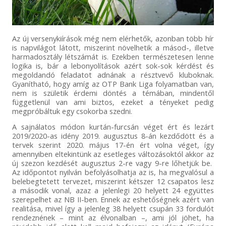
Az új versenykiírások még nem elérhetők, azonban több hír
is napvilágot látott, miszerint növelhetik a másod-, illetve
harmadosztály létszámát is. Ezekben természetesen lenne
logika is, bár a lebonyolítások azért sok-sok kérdést és
megoldandó feladatot adnának a résztvevő kluboknak.
Gyanítható, hogy amíg az OTP Bank Liga folyamatban van,
nem is születik érdemi döntés a témában, mindentől
függetlenül van ami biztos, ezeket a tényeket pedig
megpróbáltuk egy csokorba szedni.
A sajnálatos módon kurtán-furcsán véget ért és lezárt
2019/2020-as idény 2019. augusztus 8-án kezdődött és a
tervek szerint 2020. május 17-én ért volna véget, így
amennyiben eltekintünk az esetleges változásoktól akkor az
új szezon kezdését augusztus 2-re vagy 9-re lőhetjük be.
Az időpontot nyilván befolyásolhatja az is, ha megvalósul a
belebegtetett tervezet, miszerint kétszer 12 csapatos lesz
a második vonal, azaz a jelenlegi 20 helyett 24 együttes
szerepelhet az NB II-ben. Ennek az eshetőségnek azért van
realitása, mivel így a jelenleg 38 helyett csupán 33 fordulót
rendeznének – mint az élvonalban –, ami jól jöhet, ha