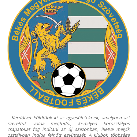
– Kérdőívet küldtünk ki az egyesületeknek, amelyben azt
szerettük volna megtudni, ki-milyen korosztályos
csapatokat fog indítani az új szezonban, illetve melyik
osztályban indítja felnőtt együttesét. A klubok többsége