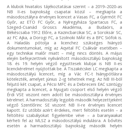
A klubok hivatalos tájékoztatásai szerint – a 2019–2020-as
NB II-es bajnokság csapatai közül – megkapta a
másodosztályra érvényes licencet a Vasas FC, a Gyirmót FC
Győr, az ETO FC Győr, a Nyíregyháza Spartacus FC, a
Szeged-Csanád Grosics Akadémia, a Budaörs, a
Békéscsaba 1912 Előre, a Kazincbarcikai SC, a Soroksár SC,
az FC Ajka, a Dorogi FC, a Szolnoki MÁV és a BFC Siófok is.
A Haladás pótolja a licenchez szükséges hiányzó
dokumentumokat, míg az Aqvital FC Csákvár esetében –
egy technikai malőr miatt – még nincs döntés. A május
elején befejezettnek nyilvánított másodosztályú bajnokság
18. és 19. helyén végző együttesek klubjai is NB II-es
licenckérelmet nyújtottak be. A Tiszakécskei LC megkapta a
másodosztályú licencet, míg a Vác FC-t hiánypótlásra
kötelezték, amelyet június 2-ig tehetnek meg. Az NB III-ból
feljutó két csapat, a Pécsi MFC és a Debreceni EAC szintúgy
megkapta a licencet, a Nyugati csoport első helyén végző
Érdi VSE viszont nem adott be másodosztályra érvényes
kérelmet. A harmadosztály legjobb második helyezettjeként
végző Szentlőrinc SE viszont NB II-re érvényes licencet
kapott. Ez utóbbi azért érdekes, mert feltöltés esetén – a
feltöltési szabályokat figyelembe véve – a baranyaiakat
kérheti fel az MLSZ a másodosztályú indulásra. A bővítés
esetén a harmadosztályú bajnokság második helyén