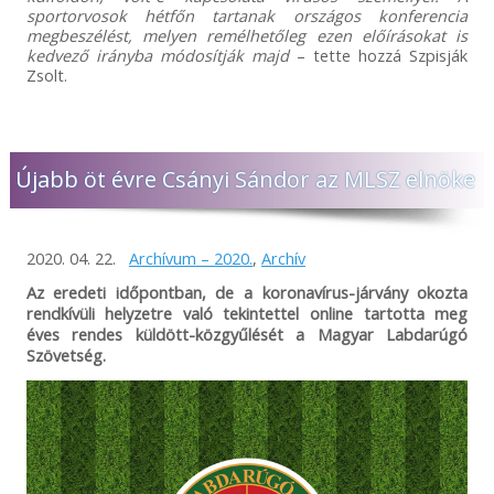
sportorvosok hétfőn tartanak országos konferencia
megbeszélést, melyen remélhetőleg ezen előírásokat is
kedvező irányba módosítják majd
– tette hozzá Szpisják
Zsolt.
Újabb öt évre Csányi Sándor az MLSZ elnöke
2020. 04. 22.
Archívum – 2020.
,
Archív
Az eredeti időpontban, de a koronavírus-járvány okozta
rendkívüli helyzetre való tekintettel online tartotta meg
éves rendes küldött-közgyűlését a Magyar Labdarúgó
Szövetség.