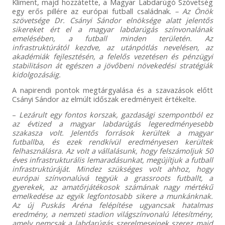
Kliment, majd hozzátette, a Magyar Labdarúgó Szövetség
egy erős pillére az európai futball családnak.
– Az Önök
szövetsége Dr. Csányi Sándor elnöksége alatt jelentős
sikereket ért el a magyar labdarúgás színvonalának
emelésében, a futball minden területén. Az
infrastruktúrától kezdve, az utánpótlás nevelésen, az
akadémiák fejlesztésén, a felelős vezetésen és pénzügyi
stabilitáson át egészen a jövőbeni növekedési stratégiák
kidolgozásáig.
A napirendi pontok megtárgyalása és a szavazások előtt
Csányi Sándor az elmúlt időszak eredményeit értékelte.
–
Lezárult egy fontos korszak, gazdasági szempontból ez
az évtized a magyar labdarúgás legeredményesebb
szakasza volt. Jelentős források kerültek a magyar
futballba, és ezek rendkívül eredményesen kerültek
felhasználásra. Az volt a vállalásunk, hogy felszámoljuk 50
éves infrastrukturális lemaradásunkat, megújítjuk a futball
infrastruktúráját. Mindez szükséges volt ahhoz, hogy
európai színvonalúvá tegyük a grassroots futballt, a
gyerekek, az amatőrjátékosok számának nagy mértékű
emelkedése az egyik legfontosabb sikere a munkánknak.
Az új Puskás Aréna felépítése ugyancsak hatalmas
eredmény, a nemzeti stadion világszínvonalú létesítmény,
amely nemcsak a labdarúgás szerelmeseinek szerez majd