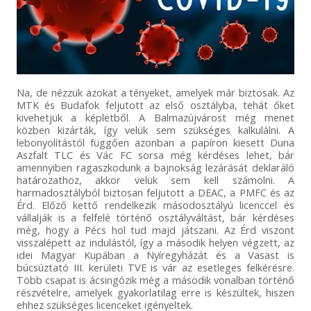
Na, de nézzük azokat a tényeket, amelyek már biztosak. Az
MTK és Budafok feljutott az első osztályba, tehát őket
kivehetjük a képletből. A Balmazújvárost még menet
közben kizárták, így velük sem szükséges kalkulálni. A
lebonyolítástól függően azonban a papíron kiesett Duna
Aszfalt TLC és Vác FC sorsa még kérdéses lehet, bár
amennyiben ragaszkodunk a bajnokság lezárását deklaráló
határozathoz, akkor velük sem kell számolni. A
harmadosztályból biztosan feljutott a DEAC, a PMFC és az
Érd. Előző kettő rendelkezik másodosztályú licenccel és
vállalják is a felfelé történő osztályváltást, bár kérdéses
még, hogy a Pécs hol tud majd játszani. Az Érd viszont
visszalépett az indulástól, így a második helyen végzett, az
idei Magyar Kupában a Nyíregyházát és a Vasast is
búcsúztató III. kerületi TVE is vár az esetleges felkérésre.
Több csapat is ácsingózik még a második vonalban történő
részvételre, amelyek gyakorlatilag erre is készültek, hiszen
ehhez szükséges licenceket igényeltek.