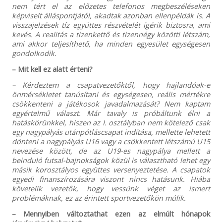
nem tért el az előzetes telefonos megbeszéléseken
képviselt álláspontjától, akadtak azonban ellenpéldák is. A
visszajelzések tíz együttes részvételét ígérik biztosra, ami
kevés. A realitás a tizenkettő és tizennégy közötti létszám,
ami akkor teljesíthető, ha minden egyesület egységesen
gondolkodik.
– Mit kell ez alatt érteni?
– Kérdeztem a csapatvezetőktől, hogy hajlandóak-e
önmérsékletet tanúsítani és egységesen, reális mértékre
csökkenteni a játékosok javadalmazását? Nem kaptam
egyértelmű választ. Már tavaly is próbáltunk élni a
hatáskörünkkel, hiszen az I. osztályban nem kötelező csak
egy nagypályás utánpótláscsapat indítása, mellette lehetett
dönteni a nagypályás U16 vagy a csökkentett létszámú U15
nevezése között, de az U19-es nagypálya mellett a
beinduló futsal-bajnokságok közül is választható lehet egy
másik korosztályos együttes versenyeztetése. A csapatok
egyedi finanszírozására viszont nincs hatásunk. Hiába
követelik vezetők, hogy vessünk véget az ismert
problémáknak, ez az érintett sportvezetőkön múlik.
– Mennyiben változtathat ezen az elmúlt hónapok