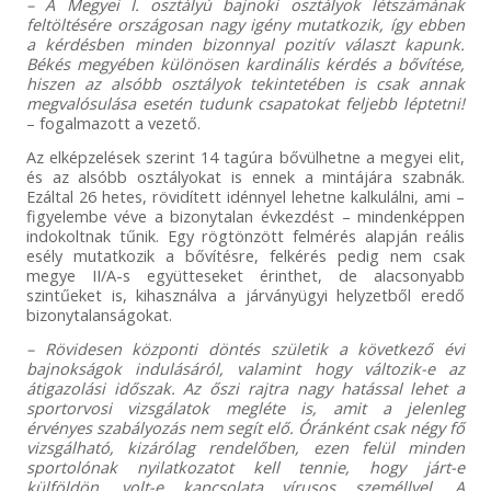
– A Megyei I. osztályú bajnoki osztályok létszámának
feltöltésére országosan nagy igény mutatkozik, így ebben
a kérdésben minden bizonnyal pozitív választ kapunk.
Békés megyében különösen kardinális kérdés a bővítése,
hiszen az alsóbb osztályok tekintetében is csak annak
megvalósulása esetén tudunk csapatokat feljebb léptetni!
– fogalmazott a vezető.
Az elképzelések szerint 14 tagúra bővülhetne a megyei elit,
és az alsóbb osztályokat is ennek a mintájára szabnák.
Ezáltal 26 hetes, rövidített idénnyel lehetne kalkulálni, ami –
figyelembe véve a bizonytalan évkezdést – mindenképpen
indokoltnak tűnik. Egy rögtönzött felmérés alapján reális
esély mutatkozik a bővítésre, felkérés pedig nem csak
megye II/A-s együtteseket érinthet, de alacsonyabb
szintűeket is, kihasználva a járványügyi helyzetből eredő
bizonytalanságokat.
– Rövidesen központi döntés születik a következő évi
bajnokságok indulásáról, valamint hogy változik-e az
átigazolási időszak. Az őszi rajtra nagy hatással lehet a
sportorvosi vizsgálatok megléte is, amit a jelenleg
érvényes szabályozás nem segít elő. Óránként csak négy fő
vizsgálható, kizárólag rendelőben, ezen felül minden
sportolónak nyilatkozatot kell tennie, hogy járt-e
külföldön, volt-e kapcsolata vírusos személlyel. A