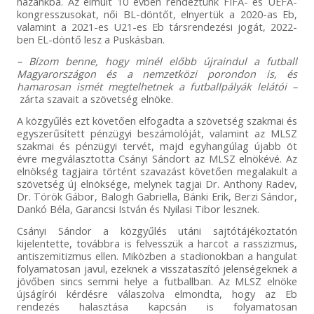
hazánkba. Az elmúlt 10 évben rendeztünk FIFA- és UEFA-
kongresszusokat, női BL-döntőt, elnyertük a 2020-as Eb,
valamint a 2021-es U21-es Eb társrendezési jogát, 2022-
ben EL-döntő lesz a Puskásban.
– Bízom benne, hogy minél előbb újraindul a futball
Magyarországon és a nemzetközi porondon is, és
hamarosan ismét megtelhetnek a futballpályák lelátói –
zárta szavait a szövetség elnöke.
A közgyűlés ezt követően elfogadta a szövetség szakmai és
egyszerűsített pénzügyi beszámolóját, valamint az MLSZ
szakmai és pénzügyi tervét, majd egyhangúlag újabb öt
évre megválasztotta Csányi Sándort az MLSZ elnökévé. Az
elnökség tagjaira történt szavazást követően megalakult a
szövetség új elnöksége, melynek tagjai Dr. Anthony Radev,
Dr. Török Gábor, Balogh Gabriella, Bánki Erik, Berzi Sándor,
Dankó Béla, Garancsi István és Nyilasi Tibor lesznek.
Csányi Sándor a közgyűlés utáni sajtótájékoztatón
kijelentette, továbbra is felvesszük a harcot a rasszizmus,
antiszemitizmus ellen. Miközben a stadionokban a hangulat
folyamatosan javul, ezeknek a visszataszító jelenségeknek a
jövőben sincs semmi helye a futballban. Az MLSZ elnöke
újságírói kérdésre válaszolva elmondta, hogy az Eb
rendezés halasztása kapcsán is folyamatosan