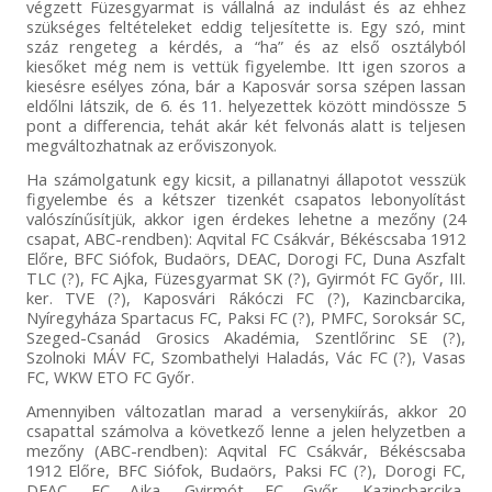
végzett Füzesgyarmat is vállalná az indulást és az ehhez
szükséges feltételeket eddig teljesítette is. Egy szó, mint
száz rengeteg a kérdés, a “ha” és az első osztályból
kiesőket még nem is vettük figyelembe. Itt igen szoros a
kiesésre esélyes zóna, bár a Kaposvár sorsa szépen lassan
eldőlni látszik, de 6. és 11. helyezettek között mindössze 5
pont a differencia, tehát akár két felvonás alatt is teljesen
megváltozhatnak az erőviszonyok.
Ha számolgatunk egy kicsit, a pillanatnyi állapotot vesszük
figyelembe és a kétszer tizenkét csapatos lebonyolítást
valószínűsítjük, akkor igen érdekes lehetne a mezőny (24
csapat, ABC-rendben): Aqvital FC Csákvár, Békéscsaba 1912
Előre, BFC Siófok, Budaörs, DEAC, Dorogi FC, Duna Aszfalt
TLC (?), FC Ajka, Füzesgyarmat SK (?), Gyirmót FC Győr, III.
ker. TVE (?), Kaposvári Rákóczi FC (?), Kazincbarcika,
Nyíregyháza Spartacus FC, Paksi FC (?), PMFC, Soroksár SC,
Szeged-Csanád Grosics Akadémia, Szentlőrinc SE (?),
Szolnoki MÁV FC, Szombathelyi Haladás, Vác FC (?), Vasas
FC, WKW ETO FC Győr.
Amennyiben változatlan marad a versenykiírás, akkor 20
csapattal számolva a következő lenne a jelen helyzetben a
mezőny (ABC-rendben): Aqvital FC Csákvár, Békéscsaba
1912 Előre, BFC Siófok, Budaörs, Paksi FC (?), Dorogi FC,
DEAC, FC Ajka, Gyirmót FC Győr, Kazincbarcika,