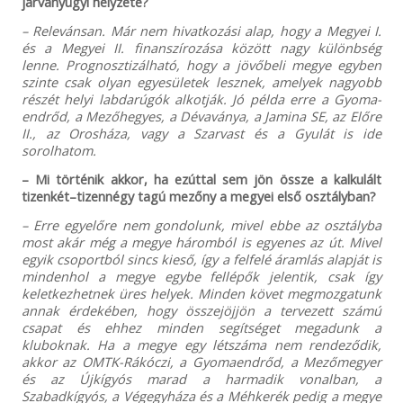
járványügyi helyzete?
– Relevánsan. Már nem hivatkozási alap, hogy a Megyei I.
és a Megyei II. finanszírozása között nagy különbség
lenne. Prognosztizálható, hogy a jövőbeli megye egyben
szinte csak olyan egyesületek lesznek, amelyek nagyobb
részét helyi labdarúgók alkotják. Jó példa erre a Gyoma­
endrőd, a Mezőhegyes, a Dévaványa, a Jamina SE, az Előre
II., az Orosháza, vagy a Szarvast és a Gyulát is ide
sorolhatom.
– Mi történik akkor, ha ezúttal sem jön össze a kalkulált
tizenkét–tizennégy tagú mezőny a megyei első osztályban?
– Erre egyelőre nem gondolunk, mivel ebbe az osztályba
most akár még a megye háromból is egyenes az út. Mivel
egyik csoportból sincs kieső, így a felfelé áramlás alapját is
mindenhol a megye egybe fellépők jelentik, csak így
keletkezhetnek üres helyek. Minden követ megmozgatunk
annak érdekében, hogy összejöjjön a tervezett számú
csapat és ehhez minden segítséget megadunk a
kluboknak. Ha a megye egy létszáma nem rendeződik,
akkor az OMTK-Rákóczi, a Gyomaendrőd, a Mezőmegyer
és az Újkígyós marad a harmadik vonalban, a
Szabadkígyós, a Végegyháza és a Méhkerék pedig a megye