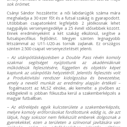
sok örömet.
Csányi Sándor hozzátette: a női labdarúgók száma mára
meghaladja a 30 ezer főt és a futsal szakág is gyarapodott.
Utóbbiban csapatonként legfeljebb 2 játékosnak lehet
nagypályás versenyengedélye a 25 évnél idősebbek között.
Ennek eredményeként a két szakág elkülönül, segítve a
futsalspecifikus fejlődést. Megyei szinten legnagyobb
létszámmal az U11-U20-as tornák zajlanak. Ez országos
szinten 2.500 csapat versenyeztetését jelenti.
– Az utánpótlásképzésben a Double Pass révén komoly
szakmai segítséget nyújtottunk az akadémiáknak
működésük fejlesztésére, független és objektív képet
kaptunk az utánpótlás helyzetéről. Jelentős fejlesztés volt
a Produktivitási rendszer kidolgozása és bevezetése,
amely a nevelő munkát az eredmény alapján értékeli –
fogalmazott az MLSZ elnöke, aki kiemelte: a jövőben az
eddigieknél is jobban fókuszba kerül a szakemberképzés a
magyar futballban.
– Az előrelépés egyik kulcsterülete a szakemberképzés,
melyre komoly erőforrásokat fordítottunk eddig is, de azt
látjuk, hogy sokszor nem felkészült emberek dolgoznak a
gyerekekkel, ezen a területen a színvonal javítására van