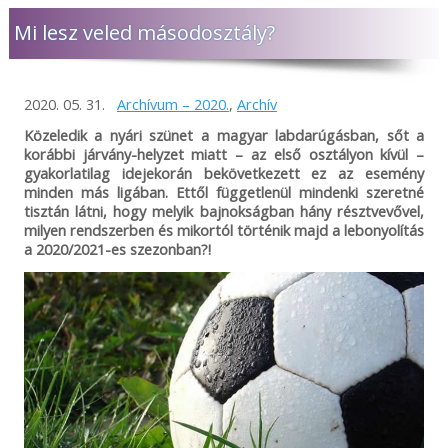
Mi lesz veled másodosztály?
2020. 05. 31.
Archívum – 2020.
,
Archív
Közeledik a nyári szünet a magyar labdarúgásban, sőt a
korábbi járvány-helyzet miatt – az első osztályon kívül –
gyakorlatilag idejekorán bekövetkezett ez az esemény
minden más ligában. Ettől függetlenül mindenki szeretné
tisztán látni, hogy melyik bajnokságban hány résztvevővel,
milyen rendszerben és mikortól történik majd a lebonyolítás
a 2020/2021-es szezonban?!