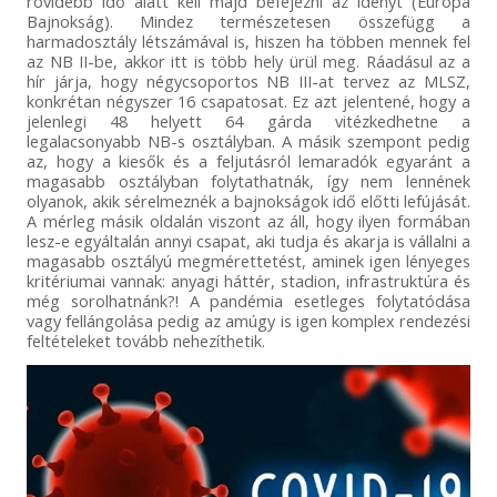
rövidebb idő alatt kell majd befejezni az idényt (Európa
Bajnokság). Mindez természetesen összefügg a
harmadosztály létszámával is, hiszen ha többen mennek fel
az NB II-be, akkor itt is több hely ürül meg. Ráadásul az a
hír járja, hogy négycsoportos NB III-at tervez az MLSZ,
konkrétan négyszer 16 csapatosat. Ez azt jelentené, hogy a
jelenlegi 48 helyett 64 gárda vitézkedhetne a
legalacsonyabb NB-s osztályban. A másik szempont pedig
az, hogy a kiesők és a feljutásról lemaradók egyaránt a
magasabb osztályban folytathatnák, így nem lennének
olyanok, akik sérelmeznék a bajnokságok idő előtti lefújását.
A mérleg másik oldalán viszont az áll, hogy ilyen formában
lesz-e egyáltalán annyi csapat, aki tudja és akarja is vállalni a
magasabb osztályú megmérettetést, aminek igen lényeges
kritériumai vannak: anyagi háttér, stadion, infrastruktúra és
még sorolhatnánk?! A pandémia esetleges folytatódása
vagy fellángolása pedig az amúgy is igen komplex rendezési
feltételeket tovább nehezíthetik.