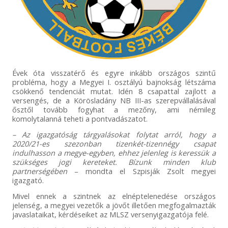
Évek óta visszatérő és egyre inkább országos szintű
probléma, hogy a Megyei I. osztályú bajnokság létszáma
csökkenő tendenciát mutat. Idén 8 csapattal zajlott a
versengés, de a Körösladány NB III-as szerepvállalásával
ősztől tovább fogyhat a mezőny, ami némileg
komolytalanná teheti a pontvadászatot.
– Az igazgatóság tárgyalásokat folytat arról, hogy a
2020/21-es szezonban tizenkét-tizennégy csapat
indulhasson a megye-egyben, ehhez jelenleg is keressük a
szükséges jogi kereteket. Bízunk minden klub
partnerségében
– mondta el Szpisják Zsolt megyei
igazgató.
Mivel ennek a szintnek az elnéptelenedése országos
jelenség, a megyei vezetők a jövőt illetően megfogalmazták
javaslataikat, kérdéseiket az MLSZ versenyigazgatója felé.