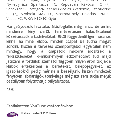
Nyíregyháza Spartacus FC, Kaposvári Rákóczi FC (?),
Soroksár SC, Szeged-Csanád Grosics Akadémia, Szentlőrinc
SE (?), Szolnoki MÁV FC, Szombathelyi Haladás, PMFC,
Vasas FC, WKW ETO FC Győr.
Hangsúlyozzuk: hivatalos állásfoglalás még nincs, de amint
mindenre fény derül, természetesen haladéktalanul
közzétesszük a tudnivalókat. Ettől függetlenül igen hasznos
lenne, ha minél előbb, minden csapat be tudná magát
sorolni, hiszen a tervezés szempontjából egyáltalán nem
mindegy, hogy a csapatok mikorra időzítsék a
felkészüléseket, ki-mikor-milyen edzőmeccset tud majd
játszani, a fordulók számától függően milyen áron tudják a
klubok értékesíteni a bérleteket, belépőjegyeket, az
igazolásokról pedig már ne is beszéljünk, hiszen mindezek
fényében labdarúgók tömkelege még azt sem tudja melyik
osztályban folytathatja pályafutását.
M.B.
Csatlakozzon YouTube csatornánkhoz: