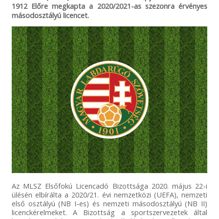
1912 Előre megkapta a 2020/2021-as szezonra érvényes
másodosztályú licencet.
Az MLSZ Elsőfokú Licencadó Bizottsága 2020. május 22-i
ülésén elbírálta a 2020/21. évi nemzetközi (UEFA), nemzeti
első osztályú (NB I-es) és nemzeti másodosztályú (NB II)
licenckérelmeket. A Bizottság a sportszervezetek által