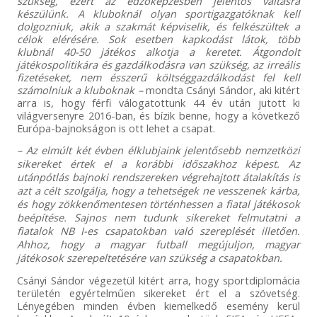
szükség, ezért az edzőképzésben jelentős váltásra
készülünk. A kluboknál olyan sportigazgatóknak kell
dolgozniuk, akik a szakmát képviselik, és felkészültek a
célok elérésére. Sok esetben kapkodást látok, több
klubnál 40-50 játékos alkotja a keretet. Átgondolt
játékospolitikára és gazdálkodásra van szükség, az irreális
fizetéseket, nem ésszerű költséggazdálkodást fel kell
számolniuk a kluboknak –
mondta Csányi Sándor, aki kitért
arra is, hogy férfi válogatottunk 44 év után jutott ki
világversenyre 2016-ban, és bízik benne, hogy a következő
Európa-bajnokságon is ott lehet a csapat.
– Az elmúlt két évben élklubjaink jelentősebb nemzetközi
sikereket értek el a korábbi időszakhoz képest. Az
utánpótlás bajnoki rendszereken végrehajtott átalakítás is
azt a célt szolgálja, hogy a tehetségek ne vesszenek kárba,
és hogy zökkenőmentesen történhessen a fiatal játékosok
beépítése. Sajnos nem tudunk sikereket felmutatni a
fiatalok NB I-es csapatokban való szereplését illetően.
Ahhoz, hogy a magyar futball megújuljon, magyar
játékosok szerepeltetésére van szükség a csapatokban.
Csányi Sándor végezetül kitért arra, hogy sportdiplomácia
területén egyértelműen sikereket ért el a szövetség.
Lényegében minden évben kiemelkedő esemény kerül