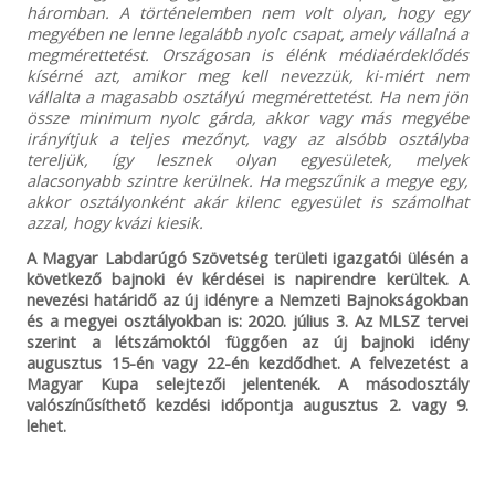
háromban. A történelemben nem volt olyan, hogy egy
megyében ne lenne legalább nyolc csapat, amely vállalná a
megmérettetést. Országosan is élénk médiaérdeklődés
kísérné azt, amikor meg kell nevezzük, ki-miért nem
vállalta a magasabb osztályú megmérettetést. Ha nem jön
össze minimum nyolc gárda, akkor vagy más megyébe
irányítjuk a teljes mezőnyt, vagy az alsóbb osztályba
tereljük, így lesznek olyan egyesületek, melyek
alacsonyabb szintre kerülnek. Ha megszűnik a megye egy,
akkor osztályonként akár kilenc egyesület is számolhat
azzal, hogy kvázi kiesik.
A Magyar Labdarúgó Szövetség területi igazgatói ülésén a
következő bajnoki év kérdései is napirendre kerültek. A
nevezési határidő az új idényre a Nemzeti Bajnokságokban
és a megyei osztályokban is: 2020. július 3. Az MLSZ tervei
szerint a létszámoktól függően az új bajnoki idény
augusztus 15-én vagy 22-én kezdődhet. A felvezetést a
Magyar Kupa selejtezői jelentenék. A másodosztály
valószínűsíthető kezdési időpontja augusztus 2. vagy 9.
lehet.