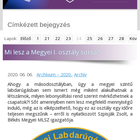
Címkézett bejegyzés
Lapok:
Előző
1
21
22
23
24
25
26
27
28
Köve
Mi lesz a Megyei I. osztály sorsa?
2020. 06. 06.
Archívum – 2020.
,
Archív
Ahogy a másodosztályban, úgy a megyei szintű
labdarúgásban sem ismert még miként alakulhatnak a
létszámok, milyen lebonyolítási rend szerint mérkőzhetnek a
csapatok?! Sőt amennyiben nem lesz megfelelő mennyiségű
induló, még az is elképzelhető, hogy ez az osztály egy időre
teljesen megszűnik – erről is nyilatkozott Szpisják Zsolt, a
Békés Megyei MLSZ igazgatója.