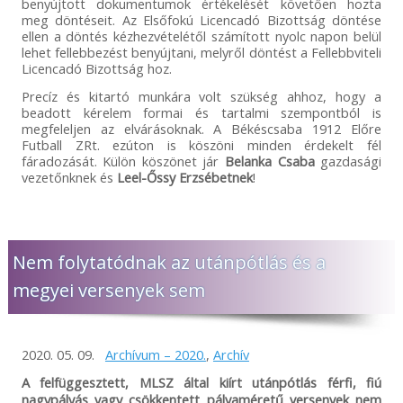
benyújtott dokumentumok értékelését követően hozta
meg döntéseit. Az Elsőfokú Licencadó Bizottság döntése
ellen a döntés kézhezvételétől számított nyolc napon belül
lehet fellebbezést benyújtani, melyről döntést a Fellebbviteli
Licencadó Bizottság hoz.
Precíz és kitartó munkára volt szükség ahhoz, hogy a
beadott kérelem formai és tartalmi szempontból is
megfeleljen az elvárásoknak. A Békéscsaba 1912 Előre
Futball ZRt. ezúton is köszöni minden érdekelt fél
fáradozását. Külön köszönet jár
Belanka Csaba
gazdasági
vezetőnknek és
Leel-Őssy Erzsébetnek
!
Nem folytatódnak az utánpótlás és a
megyei versenyek sem
2020. 05. 09.
Archívum – 2020.
,
Archív
A felfüggesztett, MLSZ által kiírt utánpótlás férfi, fiú
nagypályás vagy csökkentett pályaméretű versenyek nem