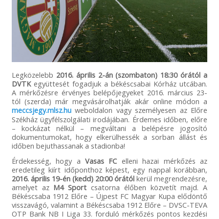
Legközelebb
2016. április 2-án (szombaton) 18:30 órától a
DVTK
együttesét fogadjuk a békéscsabai Kórház utcában.
A mérkőzésre érvényes belépőjegyeket 2016. március 23-
tól (szerda) már megvásárolhatják akár online módon a
meccsjegy.mlsz.hu
weboldalon vagy személyesen az Előre
Székház ügyfélszolgálati irodájában. Érdemes időben, előre
– kockázat nélkül – megváltani a belépésre jogosító
dokumentumokat, hogy elkerülhessék a sorban állást és
időben bejuthassanak a stadionba!
Érdekesség, hogy a
Vasas FC
elleni hazai mérkőzés az
eredetileg kiírt időponthoz képest, egy nappal korábban,
2016. április 19-én (kedd) 20:00 órától
kerül megrendezésre,
amelyet az
M4 Sport
csatorna élőben közvetít majd. A
Békéscsaba 1912 Előre – Újpest FC Magyar Kupa elődöntő
visszavágó, valamint a Békéscsaba 1912 Előre – DVSC-TEVA
OTP Bank NB I Liga 33. forduló mérkőzés pontos kezdési