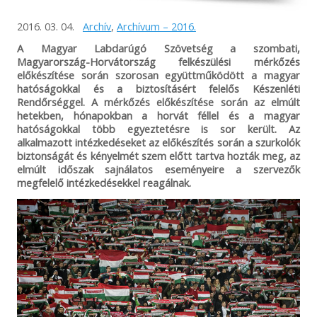
2016. 03. 04.
Archív
,
Archívum – 2016.
A Magyar Labdarúgó Szövetség a szombati,
Magyarország-Horvátország felkészülési mérkőzés
előkészítése során szorosan együttműködött a magyar
hatóságokkal és a biztosításért felelős Készenléti
Rendőrséggel. A mérkőzés előkészítése során az elmúlt
hetekben, hónapokban a horvát féllel és a magyar
hatóságokkal több egyeztetésre is sor került. Az
alkalmazott intézkedéseket az előkészítés során a szurkolók
biztonságát és kényelmét szem előtt tartva hozták meg, az
elmúlt időszak sajnálatos eseményeire a szervezők
megfelelő intézkedésekkel reagálnak.