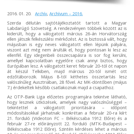
2016. 01. 20.
Archív
,
Archívum – 2016.
Szerda délután sajtótájékoztatót tartott a Magyar
Labdarúgó Szövetség. A rendezvényen többek között az is
kiderült, hogy a válogatott március 26-án Horvátország
ellen játszik felkészülési mérkőzést. Az is biztossá vált, hogy
májusban is egy neves válogatott ellen lépünk pályára,
viszont azt még nem árulták el, hogy pontosan ki lesz az
ellenfél. Egy idegenbeli összecsapásra is sor fog kerülni,
amellyel kapcsolatban egyelőre csak annyi biztos, hogy
Európában lesz. A válogatott keret február 20-tól öt napon
át készül Telkiben, majd március 20-tól ismét ott
edzőtáborozik. Május 8-tól kéthetes összetartás lesz
valószínűleg Ausztriában, 28 fővel. Az MK-döntőben (május
7.) érdekeltek később csatlakoznak majd a csapathoz.
Az OTP-Bank Liga előzetes programjára tekintve látható,
hogy lesznek ütközések, amelyek nagy valószínűséggel –
tekintettel a válogatott prioritására – időpont
módosításokkal járhatnak: konkrétan a február 20-ra kiírt
21. forduló (Videoton FC – Békéscsaba 1912 Előre) és a
február 27-re előirányzott 22. forduló (MTK-Budapest –
Békéscsaba 1912 Előre). Szintén kérdéses lehet a március