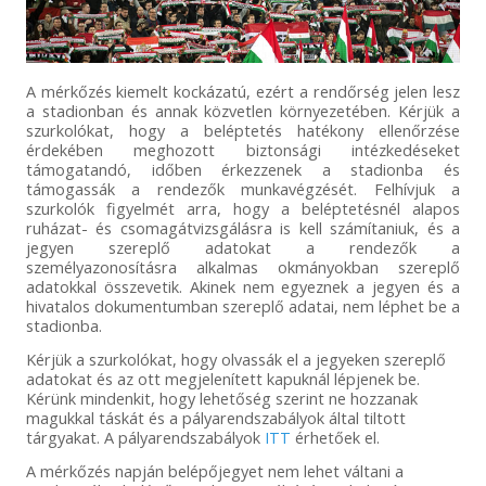
A mérkőzés kiemelt kockázatú, ezért a rendőrség jelen lesz
a stadionban és annak közvetlen környezetében. Kérjük a
szurkolókat, hogy a beléptetés hatékony ellenőrzése
érdekében meghozott biztonsági intézkedéseket
támogatandó, időben érkezzenek a stadionba és
támogassák a rendezők munkavégzését. Felhívjuk a
szurkolók figyelmét arra, hogy a beléptetésnél alapos
ruházat- és csomagátvizsgálásra is kell számítaniuk, és a
jegyen szereplő adatokat a rendezők a
személyazonosításra alkalmas okmányokban szereplő
adatokkal összevetik. Akinek nem egyeznek a jegyen és a
hivatalos dokumentumban szereplő adatai, nem léphet be a
stadionba.
Kérjük a szurkolókat, hogy olvassák el a jegyeken szereplő
adatokat és az ott megjelenített kapuknál lépjenek be.
Kérünk mindenkit, hogy lehetőség szerint ne hozzanak
magukkal táskát és a pályarendszabályok által tiltott
tárgyakat. A pályarendszabályok
ITT
érhetőek el.
A mérkőzés napján belépőjegyet nem lehet váltani a