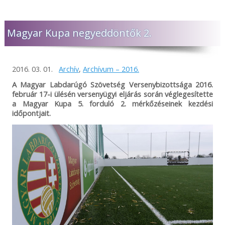
Magyar Kupa negyeddöntők 2.
2016. 03. 01.
Archív
,
Archívum – 2016.
A Magyar Labdarúgó Szövetség Versenybizottsága 2016.
február 17-i ülésén versenyügyi eljárás során véglegesítette
a Magyar Kupa 5. forduló 2. mérkőzéseinek kezdési
időpontjait.