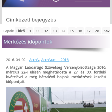
Címkézett bejegyzés
Lapok:
Előző
1
11
12
13
14
15
16
17
28
Köve
Mérkőzés időpontok
2016. 04. 02.
Archív
,
Archívum – 2016.
A Magyar Labdarúgó Szövetség Versenybizottsága 2016.
március 22-i ülésén meghatározta a 27. és 33. forduló
kivételével a még hátralévő bajnoki mérkőzések kezdési
időpontjait.