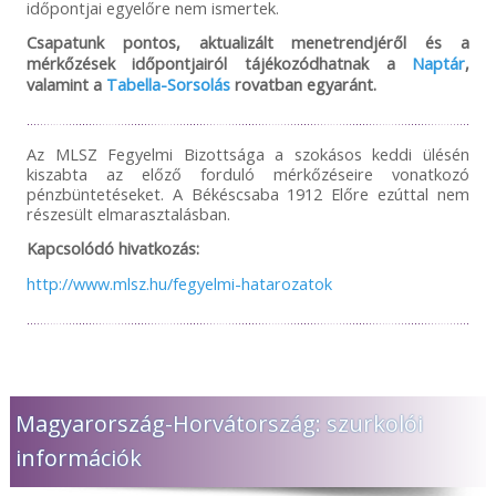
időpontjai egyelőre nem ismertek.
Csapatunk pontos, aktualizált menetrendjéről és a
mérkőzések időpontjairól tájékozódhatnak a
Naptár
,
valamint a
Tabella-Sorsolás
rovatban egyaránt.
Az MLSZ Fegyelmi Bizottsága a szokásos keddi ülésén
kiszabta az előző forduló mérkőzéseire vonatkozó
pénzbüntetéseket. A Békéscsaba 1912 Előre ezúttal nem
részesült elmarasztalásban.
Kapcsolódó hivatkozás:
http://www.mlsz.hu/fegyelmi-hatarozatok
Magyarország-Horvátország: szurkolói
információk