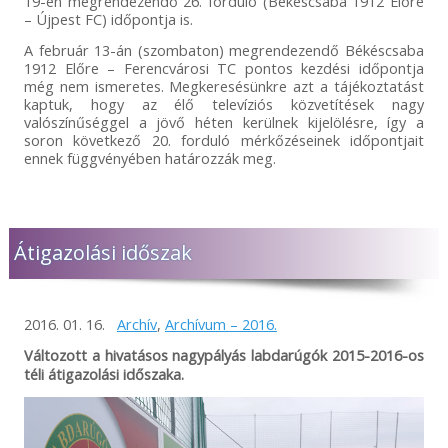
19-én megrendezendő 26. forduló (Békéscsaba 1912 Előre
– Újpest FC) időpontja is.
A február 13-án (szombaton) megrendezendő Békéscsaba
1912 Előre – Ferencvárosi TC pontos kezdési időpontja
még nem ismeretes. Megkeresésünkre azt a tájékoztatást
kaptuk, hogy az élő televíziós közvetítések nagy
valószínűséggel a jövő héten kerülnek kijelölésre, így a
soron következő 20. forduló mérkőzéseinek időpontjait
ennek függvényében határozzák meg.
Átigazolási időszak
2016. 01. 16.
Archív
,
Archívum – 2016.
Változott a hivatásos nagypályás labdarúgók 2015-2016-os
téli átigazolási időszaka.