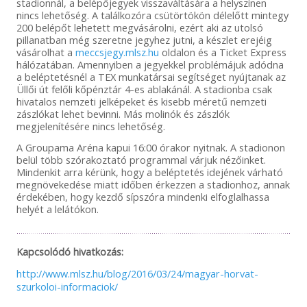
stadionnál, a belépőjegyek visszaváltására a helyszínen
nincs lehetőség. A találkozóra csütörtökön délelőtt mintegy
200 belépőt lehetett megvásárolni, ezért aki az utolsó
pillanatban még szeretne jegyhez jutni, a készlet erejéig
vásárolhat a
meccsjegy.mlsz.hu
oldalon és a Ticket Express
hálózatában. Amennyiben a jegyekkel problémájuk adódna
a beléptetésnél a TEX munkatársai segítséget nyújtanak az
Üllői út felőli kőpénztár 4-es ablakánál. A stadionba csak
hivatalos nemzeti jelképeket és kisebb méretű nemzeti
zászlókat lehet bevinni. Más molinók és zászlók
megjelenítésére nincs lehetőség.
A Groupama Aréna kapui 16:00 órakor nyitnak. A stadionon
belül több szórakoztató programmal várjuk nézőinket.
Mindenkit arra kérünk, hogy a beléptetés idejének várható
megnövekedése miatt időben érkezzen a stadionhoz, annak
érdekében, hogy kezdő sípszóra mindenki elfoglalhassa
helyét a lelátókon.
Kapcsolódó hivatkozás:
http://www.mlsz.hu/blog/2016/03/24/magyar-horvat-
szurkoloi-informaciok/