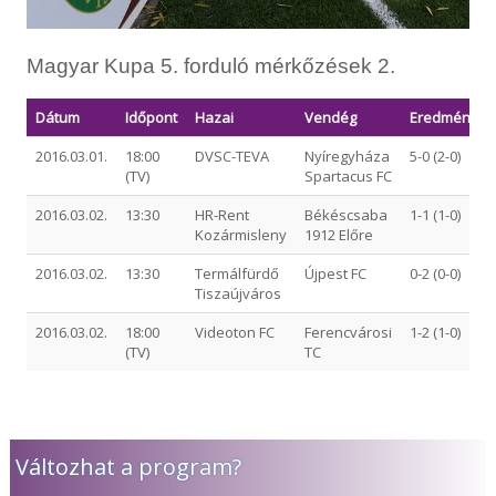
Magyar Kupa 5. forduló mérkőzések 2.
Dátum
Időpont
Hazai
Vendég
Eredmény
2016.03.01.
18:00
DVSC-TEVA
Nyíregyháza
5-0 (2-0)
(TV)
Spartacus FC
2016.03.02.
13:30
HR-Rent
Békéscsaba
1-1 (1-0)
Kozármisleny
1912 Előre
2016.03.02.
13:30
Termálfürdő
Újpest FC
0-2 (0-0)
Tiszaújváros
2016.03.02.
18:00
Videoton FC
Ferencvárosi
1-2 (1-0)
(TV)
TC
Változhat a program?