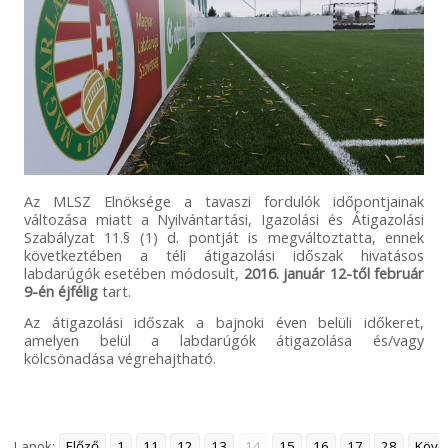
Az MLSZ Elnöksége a tavaszi fordulók időpontjainak
változása miatt a Nyilvántartási, Igazolási és Átigazolási
Szabályzat 11.§ (1) d. pontját is megváltoztatta, ennek
következtében a téli átigazolási időszak hivatásos
labdarúgók esetében módosult,
2016. január 12-től február
9-én éjfélig
tart.
Az átigazolási időszak a bajnoki éven belüli időkeret,
amelyen belül a labdarúgók átigazolása és/vagy
kölcsönadása végrehajtható.
Lapok:
Előző
1
11
12
13
14
15
16
17
28
Köve