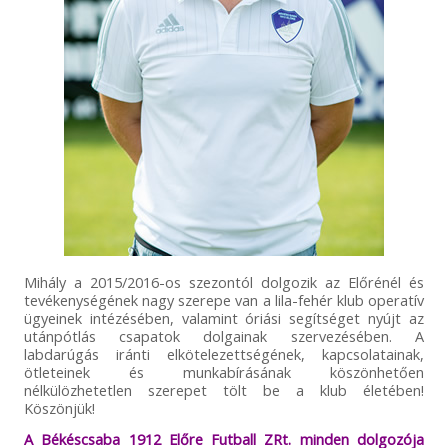
Mihály a 2015/2016-os szezontól dolgozik az Előrénél és
tevékenységének nagy szerepe van a lila-fehér klub operatív
ügyeinek intézésében, valamint óriási segítséget nyújt az
utánpótlás csapatok dolgainak szervezésében. A
labdarúgás iránti elkötelezettségének, kapcsolatainak,
ötleteinek és munkabírásának köszönhetően
nélkülözhetetlen szerepet tölt be a klub életében!
Köszönjük!
A Békéscsaba 1912 Előre Futball ZRt. minden dolgozója