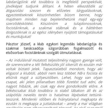
labdarúgóink elé továbbra is megfelelő perspektívát,
jövőképet tudjunk állítani. A héten elkezdődik az
átigazolási szezon és előzetes tárgyalásoknak,
egyeztetéseknek köszönhetően bízom benne, hogy
majdnem minden nap bejelenthetünk majd egy-egy
szerződéskötést. Köszönöm a tulajdonosoknak,
focistáinknak, a szakmai stábnak és a háttérben
dolgozóknak is az egész idényben nyújtott támogatásukat
és munkájukat!
Pásztor József, a klub egykori legendás labdarúgója és
szakmai tanácsadója szigorúbban fogalmazott és
elsősorban focistáinknak szolgált útmutatással.
– Az indulásnál mutatott teljesítmény nagyon gyenge volt,
de szerencsére a téli felkészülés jól sikerült és ezután már
voltak bíztató jelek. Tapasztalatból mondom, hogy aki
eligazol a klubtól, abból nem lesz többet NB-s focista és
eltűnik majd a süllyesztőben. Lehet, hogy van olyan
csapat, aki jelen pillanatban több fizetést tud adni, de
nagyot hibázik, aki csak egy évre gondolkodik előre. A
békéscsabai klub továbbra is stabil lábakon áll és az
utápótlás nevelés terén is hatalmas lépéseket tettünk-
teszünk. Mindenki időben és hiánytalanul megkapta és
ezután is megkapja a juttatásokat – amely a mai világban
egyáltalán nem elhanyagolható tényező. Az első csapatnál