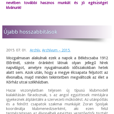
nevében további hasznos munkát és jó egészséget
kívánunk!
Újabb hosszabbítások
2015. 07. 01.
Archív
,
Archívum – 2015.
Mozgalmasan alakulnak ezek a napok a Békéscsaba 1912
Előrénél, szinte óránként látnak olyan jellegű hírek
napvilágot, amelyre nyugalmasabb időszakokban hetek
alatt sem. Azok után, hogy a megye élcsapata feljutott az
élvonalba, majd minden tekintetben megváltozik az élet a
Kórház utcai székházban.
Hazai viszonylatban teljesen új típusú klubmodell
kialakításán fáradoznak, s az angol együttesek mintájára
igyekeznek átplántálni a szervezeti működést. Az utánpótlás
és a felnőtt csapatok szakmai munkáját Zoran Spisljak
koordinálja klubmenedzserként, aki ezen felül
természetesen az élvonalbeli együttes vezetőedzői tisztjét