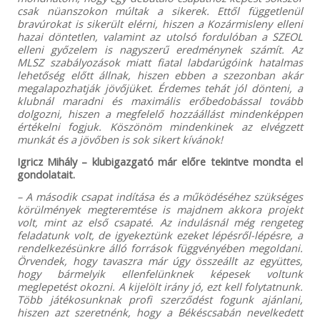
csak nüanszokon múltak a sikerek. Ettől függetlenül
bravúrokat is sikerült elérni, hiszen a Kozármisleny elleni
hazai döntetlen, valamint az utolsó fordulóban a SZEOL
elleni győzelem is nagyszerű eredménynek számít. Az
MLSZ szabályozások miatt fiatal labdarúgóink hatalmas
lehetőség előtt állnak, hiszen ebben a szezonban akár
megalapozhatják jövőjüket. Érdemes tehát jól dönteni, a
klubnál maradni és maximális erőbedobással tovább
dolgozni, hiszen a megfelelő hozzáállást mindenképpen
értékelni fogjuk. Köszönöm mindenkinek az elvégzett
munkát és a jövőben is sok sikert kívánok!
Igricz Mihály – klubigazgató már előre tekintve mondta el
gondolatait.
– A második csapat indítása és a működéséhez szükséges
körülmények megteremtése is majdnem akkora projekt
volt, mint az első csapaté. Az indulásnál még rengeteg
feladatunk volt, de igyekeztünk ezeket lépésről-lépésre, a
rendelkezésünkre álló források függvényében megoldani.
Örvendek, hogy tavaszra már úgy összeállt az együttes,
hogy bármelyik ellenfelünknek képesek voltunk
meglepetést okozni. A kijelölt irány jó, ezt kell folytatnunk.
Több játékosunknak profi szerződést fogunk ajánlani,
hiszen azt szeretnénk, hogy a Békéscsabán nevelkedett