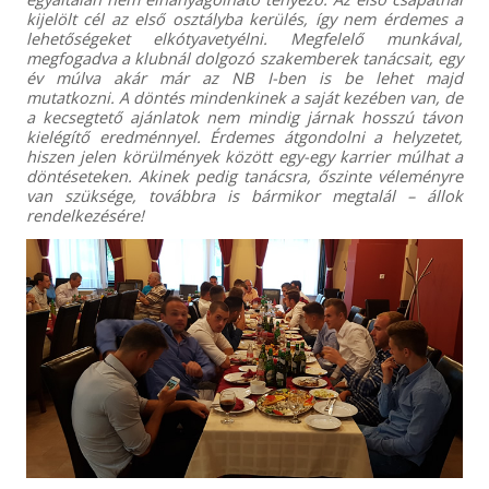
kijelölt cél az első osztályba kerülés, így nem érdemes a
lehetőségeket elkótyavetyélni. Megfelelő munkával,
megfogadva a klubnál dolgozó szakemberek tanácsait, egy
év múlva akár már az NB I-ben is be lehet majd
mutatkozni. A döntés mindenkinek a saját kezében van, de
a kecsegtető ajánlatok nem mindig járnak hosszú távon
kielégítő eredménnyel. Érdemes átgondolni a helyzetet,
hiszen jelen körülmények között egy-egy karrier múlhat a
döntéseteken. Akinek pedig tanácsra, őszinte véleményre
van szüksége, továbbra is bármikor megtalál – állok
rendelkezésére!