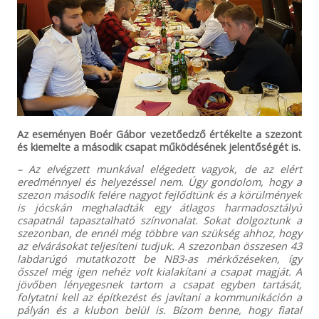
Az eseményen Boér Gábor vezetőedző értékelte a szezont
és kiemelte a második csapat működésének jelentőségét is.
– Az elvégzett munkával elégedett vagyok, de az elért
eredménnyel és helyezéssel nem. Úgy gondolom, hogy a
szezon második felére nagyot fejlődtünk és a körülmények
is jócskán meghaladták egy átlagos harmadosztályú
csapatnál tapasztalható színvonalat. Sokat dolgoztunk a
szezonban, de ennél még többre van szükség ahhoz, hogy
az elvárásokat teljesíteni tudjuk. A szezonban összesen 43
labdarúgó mutatkozott be NB3-as mérkőzéseken, így
ősszel még igen nehéz volt kialakítani a csapat magját. A
jövőben lényegesnek tartom a csapat egyben tartását,
folytatni kell az építkezést és javítani a kommunikáción a
pályán és a klubon belül is. Bízom benne, hogy fiatal