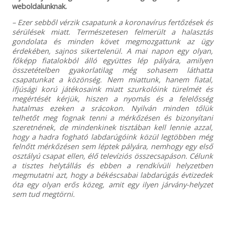
weboldalunknak.
– Ezer sebből vérzik csapatunk a koronavírus fertőzések és
sérülések miatt. Természetesen felmerült a halasztás
gondolata és minden követ megmozgattunk az ügy
érdekében, sajnos sikertelenül. A mai napon egy olyan,
főképp fiatalokból álló együttes lép pályára, amilyen
összetételben gyakorlatilag még sohasem láthatta
csapatunkat a közönség. Nem miattunk, hanem fiatal,
ifjúsági korú játékosaink miatt szurkolóink türelmét és
megértését kérjük, hiszen a nyomás és a felelősség
hatalmas ezeken a srácokon. Nyilván minden tőlük
telhetőt meg fognak tenni a mérkőzésen és bizonyítani
szeretnének, de mindenkinek tisztában kell lennie azzal,
hogy a hadra fogható labdarúgóink közül legtöbben még
felnőtt mérkőzésen sem léptek pályára, nemhogy egy első
osztályú csapat ellen, élő televíziós összecsapáson. Célunk
a tisztes helytállás és ebben a rendkívüli helyzetben
megmutatni azt, hogy a békéscsabai labdarúgás évtizedek
óta egy olyan erős közeg, amit egy ilyen járvány-helyzet
sem tud megtörni.