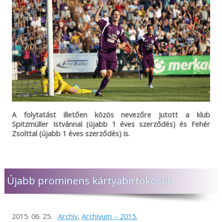
A folytatást illetően közös nevezőre jutott a klub
Spitzmüller Istvánnal (újabb 1 éves szerződés) és Fehér
Zsolttal (újabb 1 éves szerződés) is.
Újabb prominens kártyabirtokosok
2015. 06. 25.
Archív
,
Archívum – 2015.