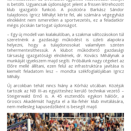
is betölti. Ugyancsak újdonságot jelent a frissen létrehozott
klub igazgatói funkció. A pozícióra Barkász Sándor
tulajdonos Igricz Mihályt kérte fel, aki számára végegyházi
elnökként nem ismeretlen a sportvezetés, ez a feladatkör
mégis jócskán tartogat újdonságot.
– Egy új modell van kialakulóban, a szakmai változásokon túl
szeretnénk a gazdasági működést is üzleti alapokra
helyezni, hogy a tulajdonosokat valamilyen szinten
tehermentesíthessük. A klubot működtető gazdasági
társaság igazgatósági elnökének, dr. Kovács Mihálynak a
munkáját igyekszem majd segíti. Próbálunk nagy cégeket az
Előre mellé állítani, ezen felül az infrastruktúra javítása is
kiemelt feladatom lesz – mondta székfoglalójában Igricz
Mihály.
Új arcokban tehát nincs hiány a Kórház utcában. Közéjük
tartozik az NB III-as együtteshez kerülő technikai vezető –
Steigerwald Ernő is. A 45 esztendős egykori hálóőr, a
Grosics Akadémiát hagyta el a lila-fehér klub invitálására,
nem mellesleg kapusedzőként is besegít majd.