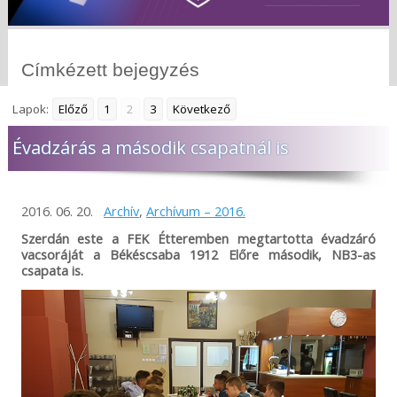
Címkézett bejegyzés
Lapok:
Előző
1
2
3
Következő
Évadzárás a második csapatnál is
2016. 06. 20.
Archív
,
Archívum – 2016.
Szerdán este a FEK Étteremben megtartotta évadzáró
vacsoráját a Békéscsaba 1912 Előre második, NB3-as
csapata is.