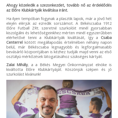
Ahogy közeledik a szezonkezdet, tovább nő az érdeklődés
az Előre Klubkártyák kiváltása iránt.
Ha ilyen tempóban fogynak a plasztik lapok, már a jövő hét
elején elérjük az ezredik sorszámot. A Békéscsaba 1912
Előre Futball ZRt. szeretné szurkolóit minél gyorsabban
kiszolgálni és lehetőségeinkhez mérten minél egyszerűbben
elérhetővé tenni a Klubkártyák kiváltását, így a
Csaba
Centerrel
kötött megállapodás értelmében néhány napon
belül, már Békéscsaba legnagyobb és legforgalmasabb
bevásárló központjában is kézhez tudják majd venni az első
osztályú mérkőzések látogatásához szükséges kártyát.
Zalai Mihály
, a a Békés Megyei Önkormányzat elnöke is
kiváltotta Előre Klubkártyáját. Köszönjük szépen és jó
szurkolást kívánunk!