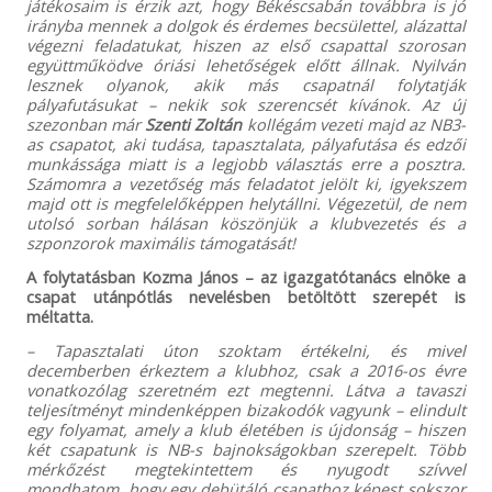
játékosaim is érzik azt, hogy Békéscsabán továbbra is jó
irányba mennek a dolgok és érdemes becsülettel, alázattal
végezni feladatukat, hiszen az első csapattal szorosan
együttműködve óriási lehetőségek előtt állnak. Nyilván
lesznek olyanok, akik más csapatnál folytatják
pályafutásukat – nekik sok szerencsét kívánok. Az új
szezonban már
Szenti Zoltán
kollégám vezeti majd az NB3-
as csapatot, aki tudása, tapasztalata, pályafutása és edzői
munkássága miatt is a legjobb választás erre a posztra.
Számomra a vezetőség más feladatot jelölt ki, igyekszem
majd ott is megfelelőképpen helytállni. Végezetül, de nem
utolsó sorban hálásan köszönjük a klubvezetés és a
szponzorok maximális támogatását!
A folytatásban Kozma János – az igazgatótanács elnöke a
csapat utánpótlás nevelésben betöltött szerepét is
méltatta.
– Tapasztalati úton szoktam értékelni, és mivel
decemberben érkeztem a klubhoz, csak a 2016-os évre
vonatkozólag szeretném ezt megtenni. Látva a tavaszi
teljesítményt mindenképpen bizakodók vagyunk – elindult
egy folyamat, amely a klub életében is újdonság – hiszen
két csapatunk is NB-s bajnokságokban szerepelt. Több
mérkőzést megtekintettem és nyugodt szívvel
mondhatom, hogy egy debütáló csapathoz képest sokszor