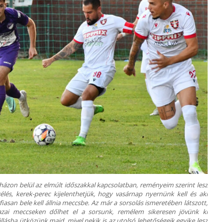
házon belül az elmúlt időszakkal kapcsolatban, reményeim szerint lesz
élés, kerek-perec kijelenthetjük, hogy vasárnap nyernünk kell és aki
iasan bele kell állnia meccsbe. Az már a sorsolás ismeretében látszott,
azai meccseken dőlhet el a sorsunk, remélem sikeresen jövünk ki
llásba ütközünk majd, mivel nekik is az utolsó lehetőségeik egyike lesz