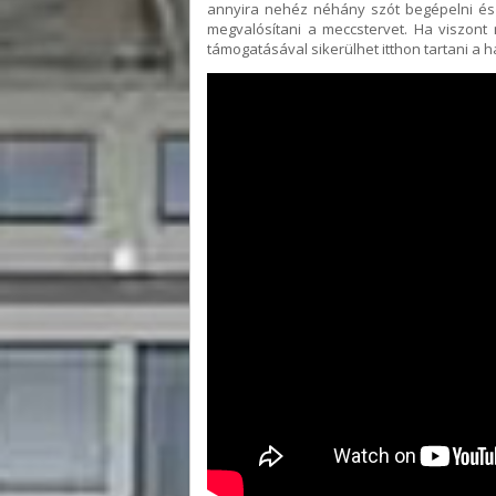
annyira nehéz néhány szót begépelni és 
megvalósítani a meccstervet. Ha viszont 
támogatásával sikerülhet itthon tartani a 