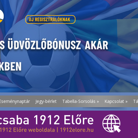
Eseménynaptár
Jegy-bérlet
Tabella-Sorsolás
»
Kapcsolat
»
T