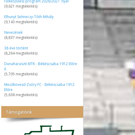
Felkészülési program 2026/2027. nyár
(9,621 megtekintés)
Elhunyt Selmeczy-Tóth Mihály
(9,143 megtekintés)
Nevezések
(8,837 megtekintés)
38 éve történt
(8,264 megtekintés)
Dunaharaszti MTK - Békéscsaba 1912 Előre
II.
(5,705 megtekintés)
Mezőkövesd Zsóry FC - Békéscsaba 1912
Előre
(5,638 megtekintés)
Támogatóink