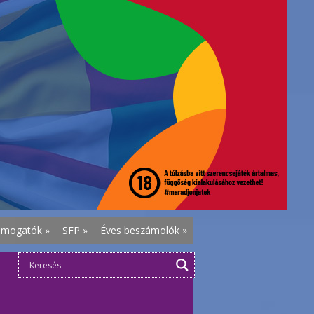
ámogatók
»
SFP
»
Éves beszámolók
»