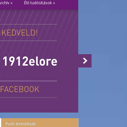
Archív
»
Élő tudósítások
»
Push értesítések