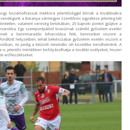
hogy kiszámolhassuk mekkora jelentőséggel bírnak a továbbiakra
ő vendégünk a Baranya vármegyei Szentlőrinc együttese jelenleg két
öntetlen, valamint vereség birtokában, 20 bajnoki pontot gyűjtve a
iharsarokba. Egy szempontjukból bravúrnak számító győzelem esetén
nének a bennmaradás kiharcolása felé, bennünket viszont a
Fordított helyzetben, tehát békéscsabai győzelem esetén viszont a
cióban, mi pedig a kitűzött minimális cél közelébe kerülhetnénk. A
is jelentős mértékben befolyásolhatja a további esélyeket, hiszen
ek erőfeszítéseket.