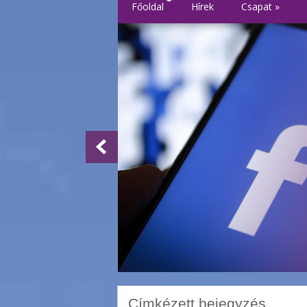
Főoldal
Hírek
Csapat
»
Címkézett bejegyzés