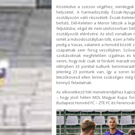
Közeledve a szezon végéhez, mindegyik l
helyzetet. A harmadosztály Észak-Nyugat
osztályozón való részvételt. Észak-Kelete
befutó, Dél-Keleten a Monor látszik a l
feljutásba, végül de nem utolsósorban Dél
osztályozók elérésére. Az első vonalban 
ismét a másodosztályban tölti, ezen a hé
pedig a Vasas, valamint a Honvéd között zaj
csapatnak sem forog veszélyben. Szóva
szokásoknak megfelelően izgalmas és k
venni, hogy már csak öt forduló maradt vi
idényben 33 ponttal tudtunk bennmaradni
Jelenleg 23 pontunk van, így a soron kö
Mezőkövesd ellen lenne szükséges még le
könnyű feladatnak.
Az elkövetkező hét menetrendjéhez kapcs
-, hogy jövő héten MOL Magyar Kupa fordu
Budapest Honvéd FC – ZTE FC és Ferencvár