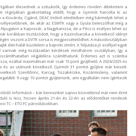
igában élesednek a szituációk, így érdemes röviden áttekinteni a
i régiójában gyakorlatilag eldőlt, hogy a Gyirmót harcolta ki az
n a Kisvárda, Cigánd, DEAC trióból elméletben még bármelyik lehet a
egesélyesebbnek, de akár az ESMTK vagy a Gyula beleszólhat még a
-Nyugaton a Kaposvár, a Nagykanizsa, de a Pécs is esélyes lehet az
már korábban tisztázódott, hogy a Kazincbarcika a következő idényt
tvégén viszont a DVTK sorsa is megpecsételődhet. A másodosztályban
lik élet-halál küzdelem a bajnoki címért. A feljutása jó eséllyel egyik
l vannak még tisztázatlan kérdések mindhárom osztályban, így a
iszámíthatatlan végjátékra számíthatunk. Érdemes azt is számba
ssza, ezáltal maximálisan már csak 15 pont gyűjthető. A 2024/2025-ös
 és az utánunk következő Gyirmót 31 pontot gyűjtve már kiesett.
vetkező Szentlőrinc, Karcag, Tiszakécske, Kozármisleny, valamint
galább 9 vagy 10 pontot gyűjtenünk, ami egyáltalán nem ígérkezik
olódó információ – bár bennünket sajnos közvetlenül már nem érint
ló is lesz, hiszen április 21-én és 22-én az elődöntőket rendezik
osi TC – ETO FC párosításokban.