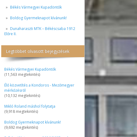
Békés Vármegyei Kupadöntők
Boldog Gyermeknapot kívánunk!
Dunaharaszti MTK – Békéscsaba 1912
Előre II.
Legtöbbet olvasott bejegyzések
Békés Vármegyei Kupadöntők
(11,563 megtekintés)
Élő közvetítés a Kondoros - Mezőmegyer
mérkőzésről
(10,132 megtekintés)
Mikló Roland máshol folytatja
(9,918 megtekintés)
Boldog Gyermeknapot kívánunk!
(9,692 megtekintés)