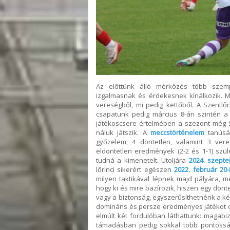
Az előttünk álló mérkőzés több szemp
izgalmasnak és érdekesnek kínálkozik. M
vereségből, mi pedig kettőből. A Szentlőr
csapatunk pedig március 8-án szintén a 
játékoscsere értelmében a szezont még S
náluk játszik. A
meccstörténelem
tanúság
győzelem, 4 döntetlen, valamint 3 ver
eldöntetlen eredmények (2-2 és 1-1) szül
tudná a kimenetelt. Utoljára
2024. szept
lőrinci sikerért egészen
2022. február 20-
milyen taktikával lépnek majd pályára, 
hogy ki és mire bazírozik, hiszen egy dön
vagy a biztonság, egyszerűsíthetnénk a ké
domináns és persze eredményes játékot cs
elmúlt két fordulóban láthattunk: magabiz
támadásban pedig sokkal több pontossá