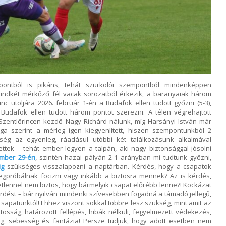
ontból is pikáns, tehát szurkolói szempontból mindenképpen
indkét mérkőző fél vacak sorozatból érkezik, a baranyaiak három
inc utoljára 2026. február 1-én a Budafok ellen tudott győzni (5-3),
Budafok ellen tudott három pontot szerezni. A télen végrehajtott
zentlőrincen kezdő Nagy Richárd nálunk, míg Harsányi István már
a szerint a mérleg igen kiegyenlített, hiszen szempontunkból 2
eség az egyenleg, ráadásul utóbbi két találkozásunk alkalmával
ettek – tehát ember legyen a talpán, aki nagy biztonsággal jósolni
ember 29-én
, szintén hazai pályán 2-1 arányban mi tudtunk győzni,
ig
szükséges visszalapozni a naptárban. Kérdés, hogy a csapatok
megpróbálnak focizni vagy inkább a biztosra mennek? Az is kérdés,
tetlennel nem biztos, hogy bármelyik csapat előrébb lenne?! Kockázat
rdést – bár nyilván mindenki szívesebben fogadná a támadó jellegű,
apatunktól! Ehhez viszont sokkal többre lesz szükség, mint amit az
tosság, határozott fellépés, hibák nélküli, fegyelmezett védekezés,
g, sebesség és fantázia! Persze tudjuk, hogy adott esetben nem