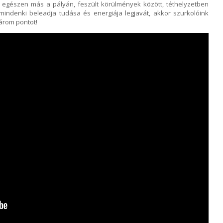
egészen más a pályán, feszült körülmények között, téthelyzetben
mindenki beleadja tudása és energiája legjavát, akkor szurkolóink
három pontot!