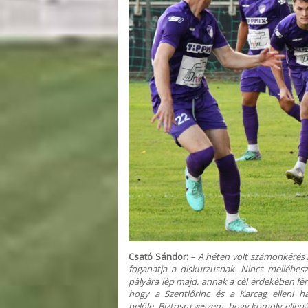
Csató Sándor:
– A héten volt számonkérés 
foganatja a diskurzusnak. Nincs mellébesz
pályára lép majd, annak a cél érdekében férf
hogy a Szentlőrinc és a Karcag elleni h
belőle. Biztosra veszem, hogy komoly ellená