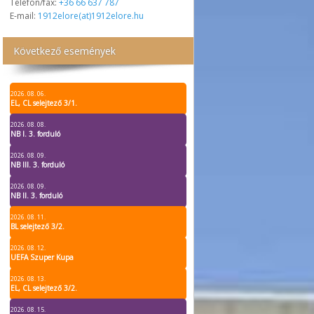
Telefon/fax:
+36 66 637 787
E-mail:
1912elore(at)1912elore.hu
Következő események
2026. 08. 06.
EL, CL selejtező 3/1.
2026. 08. 08.
NB I. 3. forduló
2026. 08. 09.
NB III. 3. forduló
2026. 08. 09.
NB II. 3. forduló
2026. 08. 11.
BL selejtező 3/2.
2026. 08. 12.
UEFA Szuper Kupa
2026. 08. 13.
EL, CL selejtező 3/2.
2026. 08. 15.