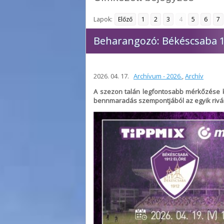
Lapok:
Előző
1
2
3
4
5
6
7
Beharangozó: Békéscsaba 19
2026. 04. 17.
Archívum - 2026.
,
Archív
A szezon talán legfontosabb mérkőzése köv
bennmaradás szempontjából az egyik riváli