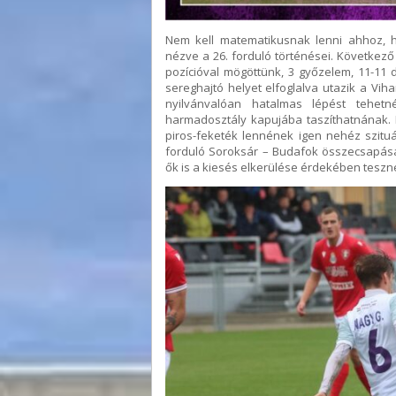
Nem kell matematikusnak lenni ahhoz, 
nézve a 26. forduló történései. Következ
pozícióval mögöttünk, 3 győzelem, 11-11 d
sereghajtó helyet elfoglalva utazik a V
nyilvánvalóan hatalmas lépést tehet
harmadosztály kapujába taszíthatnának. 
piros-feketék lennének igen nehéz szituá
forduló Soroksár – Budafok összecsapása 
ők is a kiesés elkerülése érdekében teszn