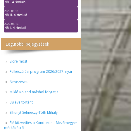
NB I. 4. forduló
2026. 08. 16.
NB III. 4. forduló
2026. 08. 16.
NB II. 4. forduló
Legutóbbi bejegyzések
Előre most
Felkészülési program 2026/2027. nyár
Nevezések
Mikló Roland máshol folytatja
38 éve történt
Elhunyt Selmeczy-Tóth Mihály
Élő közvetítés a Kondoros – Mezőmegyer
mérkőzésről