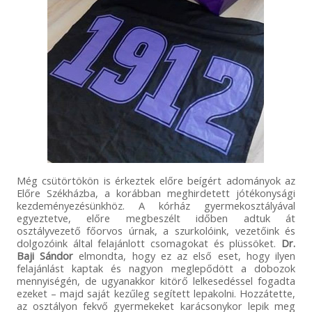
Még csütörtökön is érkeztek előre beígért adományok az
Előre Székházba, a korábban meghirdetett jótékonysági
kezdeményezésünkhöz. A kórház gyermekosztályával
egyeztetve, előre megbeszélt időben adtuk át
osztályvezető főorvos úrnak, a szurkolóink, vezetőink és
dolgozóink által felajánlott csomagokat és plüssöket.
Dr.
Baji Sándor
elmondta, hogy ez az első eset, hogy ilyen
felajánlást kaptak és nagyon meglepődött a dobozok
mennyiségén, de ugyanakkor kitörő lelkesedéssel fogadta
ezeket – majd saját kezűleg segített lepakolni. Hozzátette,
az osztályon fekvő gyermekeket karácsonykor lepik meg