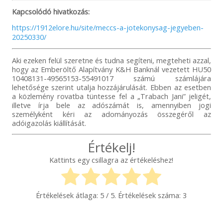
Kapcsolódó hivatkozás:
https://1912elore.hu/site/meccs-a-jotekonysag-jegyeben-
20250330/
Aki ezeken felül szeretne és tudna segíteni, megteheti azzal,
hogy az Emberöltő Alapítvány K&H Banknál vezetett HU50
10408131-49565153-55491017 számú számlájára
lehetősége szerint utalja hozzájárulását. Ebben az esetben
a közlemény rovatba tüntesse fel a „Trabach Jani” jeligét,
illetve írja bele az adószámát is, amennyiben jogi
személyként kéri az adományozás összegéről az
adóigazolás kiállítását.
Értékelj!
Kattints egy csillagra az értékeléshez!
Értékelések átlaga:
5
/ 5. Értékelések száma:
3