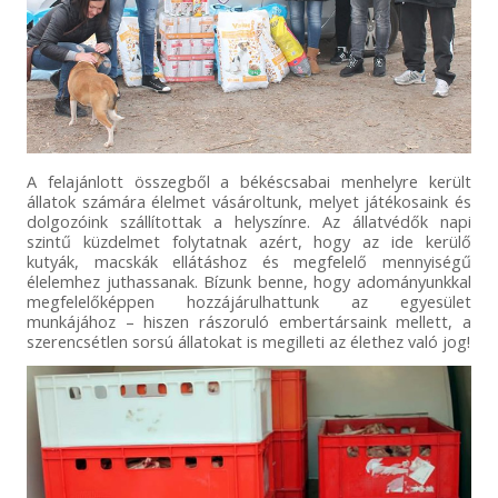
A felajánlott összegből a békéscsabai menhelyre került
állatok számára élelmet vásároltunk, melyet játékosaink és
dolgozóink szállítottak a helyszínre. Az állatvédők napi
szintű küzdelmet folytatnak azért, hogy az ide kerülő
kutyák, macskák ellátáshoz és megfelelő mennyiségű
élelemhez juthassanak. Bízunk benne, hogy adományunkkal
megfelelőképpen hozzájárulhattunk az egyesület
munkájához – hiszen rászoruló embertársaink mellett, a
szerencsétlen sorsú állatokat is megilleti az élethez való jog!