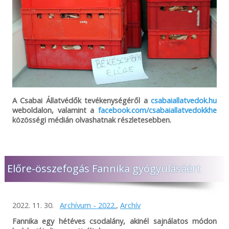
A Csabai Állatvédők tevékenységéről a
csabaiallatvedok.hu
weboldalon, valamint a
facebook.com/csabaiallatvedokkhe
közösségi médián olvashatnak részletesebben.
Előre-összefogás Fannika gyógyulásáért
2022. 11. 30.
Archívum - 2022.
,
Archív
Fannika egy hétéves csodalány, akinél sajnálatos módon