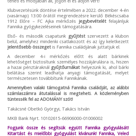
teheti és módjában áll, jöjjön el és adjon vért!
Klubvezetésünk döntése értelmében a 2022. december 4-én
(vasárnap) 13:00 órától megrendezésre kerülő Békéscsaba
1912 Előre – FC Ajka mérkőzés
jegybevételét
felajánljuk
Fannika gyógykezeléseinek támogatására.
Első- és második csapatunk
gyűjtést
szervezett a klubon
belül, amelyhez mindenki csatlakozott és az így keletkezett
jelentősebb összeget
is Fannika családjának juttatjuk el.
A december 4-i mérkőzés előtt és alatt bárkinek
lehetőséget biztosítunk személyes hozzájárulásra is, hiszen
a hazai pénztáraknál
gyűjtőurnákat
helyezünk ki, ahol bárki
belátása szerint leadhatja anyagi támogatását, melyet
természetesen továbbítunk Fannikának.
Amennyiben valaki támogatná Fannika családját, az alábbi
számlaszámra átutalással is megteheti. A közleményben
tüntessék fel az ADOMÁNY szót!
Takácsné Obetkó Györgyi, Takács István
MKB Bank Nyrt. 10102615-66906000-01006002
Fogjunk össze és segítsük együtt Fannika gyógyulását!
Kitartást és mielőbbi gyógyulást kívánunk! Fannika, Veled