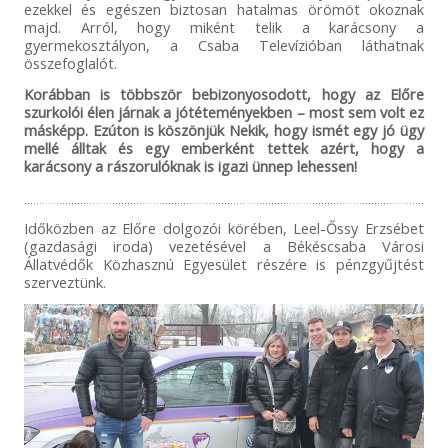
ezekkel és egészen biztosan hatalmas örömöt okoznak
majd. Arról, hogy miként telik a karácsony a
gyermekosztályon, a Csaba Televízióban láthatnak
összefoglalót.
Korábban is többször bebizonyosodott, hogy az Előre
szurkolói élen járnak a jótéteményekben – most sem volt ez
másképp. Ezúton is köszönjük Nekik, hogy ismét egy jó ügy
mellé álltak és egy emberként tettek azért, hogy a
karácsony a rászorulóknak is igazi ünnep lehessen!
Időközben az Előre dolgozói körében, Leel-Őssy Erzsébet
(gazdasági iroda) vezetésével a Békéscsaba Városi
Állatvédők Közhasznú Egyesület részére is pénzgyűjtést
szerveztünk.