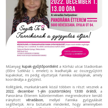
Műanyag
kupak-gyűjtőpontként
a Kórház utcai Stadionban
(Előre Székház I. emelet) is leadhatják az összegyűjtött
kupakokat, mi pedig eljuttatjuk Fannika iskolájának, amely
koordinálja a gyűjtést.
Kollégáink, munkatársaink közül többen is részt vesznek a
2022. december 1-jén (csütörtökön) 13:00 órától
, a
Panoráma Étterem különtermében megrendezésre kerülő
irányított
véradáson
, mellyel Fannika gyógyulását
segíthetjük. Arra biztatunk mindenkit, hogy amennyiben