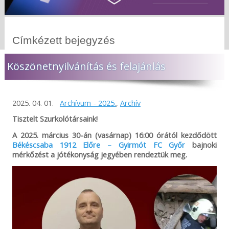
Címkézett bejegyzés
Köszönetnyilvánítás és felajánlás
2025. 04. 01.
Archívum - 2025.
,
Archív
Tisztelt Szurkolótársaink!
A 2025. március 30-án (vasárnap) 16:00 órától kezdődött
Békéscsaba 1912 Előre – Gyirmót FC Győr
bajnoki
mérkőzést a jótékonyság jegyében rendeztük meg.