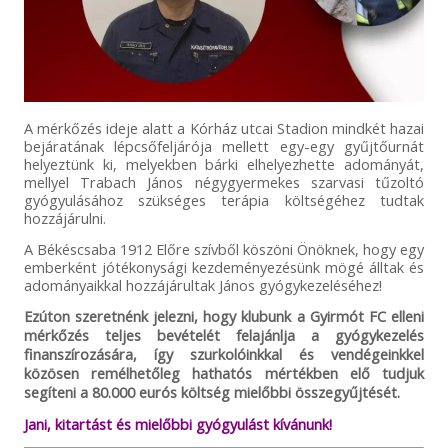
A mérkőzés ideje alatt a Kórház utcai Stadion mindkét hazai
bejáratának lépcsőfeljárója mellett egy-egy gyűjtőurnát
helyeztünk ki, melyekben bárki elhelyezhette adományát,
mellyel Trabach János négygyermekes szarvasi tűzoltó
gyógyulásához szükséges terápia költségéhez tudtak
hozzájárulni.
A Békéscsaba 1912 Előre szívből köszöni Önöknek, hogy egy
emberként jótékonysági kezdeményezésünk mögé álltak és
adományaikkal hozzájárultak János gyógykezeléséhez!
Ezúton szeretnénk jelezni, hogy klubunk a Gyirmót FC elleni
mérkőzés teljes bevételét felajánlja a gyógykezelés
finanszírozására, így szurkolóinkkal és vendégeinkkel
közösen remélhetőleg hathatós mértékben elő tudjuk
segíteni a 80.000 eurós költség mielőbbi összegyűjtését.
Jani, kitartást és mielőbbi gyógyulást kívánunk!