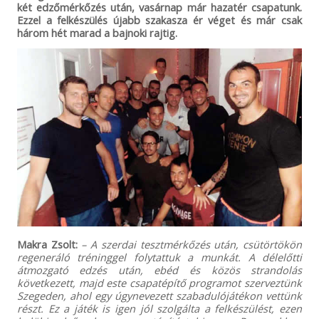
két edzőmérkőzés után, vasárnap már hazatér csapatunk.
Ezzel a felkészülés újabb szakasza ér véget és már csak
három hét marad a bajnoki rajtig.
Makra Zsolt:
– A szerdai tesztmérkőzés után, csütörtökön
regeneráló tréninggel folytattuk a munkát. A délelőtti
átmozgató edzés után, ebéd és közös strandolás
következett, majd este csapatépítő programot szerveztünk
Szegeden, ahol egy úgynevezett szabadulójátékon vettünk
részt. Ez a játék is igen jól szolgálta a felkészülést, ezen