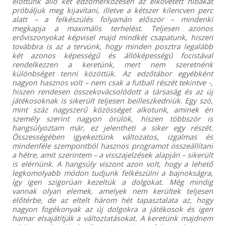
előttünk álló két edzőmérkőzésen az elkövetett hibákat
próbáljuk meg kijavítani, illetve a kétszer kilencven perc
alatt – a felkészülés folyamán először – mindenki
megkapja a maximális terhelést. Teljesen azonos
erőviszonyokat képvisel majd mindkét csapatunk, hiszen
továbbra is az a tervünk, hogy minden posztra legalább
két azonos képességű és állóképességű focistával
rendelkezzen a keretünk, mert nem szeretnénk
különbséget tenni közöttük. Az edzőtábor egyébként
nagyon hasznos volt – nem csak a futball részét tekintve -,
hiszen rendesen összekovácsolódott a társaság és az új
játékosoknak is sikerült teljesen beilleszkedniük. Egy szó,
mint száz nagyszerű közösséget alkotunk, aminek én
személy szerint nagyon örülök, hiszen többször is
hangsúlyoztam már, ez jelentheti a siker egy részét.
Összességében igyekeztünk változatos, izgalmas és
mindenféle szempontból hasznos programot összeállítani
a hétre, amit szerintem – a visszajelzések alapján – sikerült
is elérnünk. A hangsúly viszont azon volt, hogy a lehető
legkomolyabb módon tudjunk felkészülni a bajnokságra,
így igen szigorúan kezeltük a dolgokat. Még mindig
vannak olyan elemek, amelyek nem kerültek teljesen
előtérbe, de az eltelt három hét tapasztalata az, hogy
nagyon fogékonyak az új dolgokra a játékosok és igen
hamar elsajátítják a változtatásokat. A keretünk majdnem