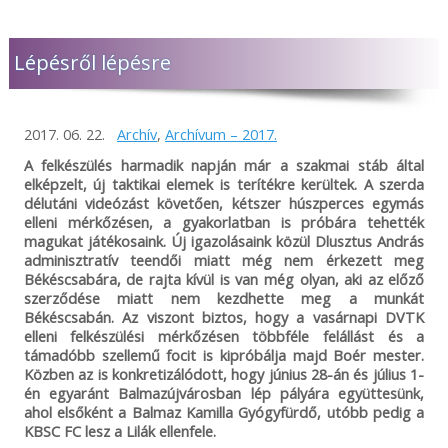
Lépésről lépésre
2017. 06. 22.
Archív
,
Archívum – 2017.
A felkészülés harmadik napján már a szakmai stáb által
elképzelt, új taktikai elemek is terítékre kerültek. A szerda
délutáni videózást követően, kétszer húszperces egymás
elleni mérkőzésen, a gyakorlatban is próbára tehették
magukat játékosaink. Új igazolásaink közül Dlusztus András
adminisztratív teendői miatt még nem érkezett meg
Békéscsabára, de rajta kívül is van még olyan, aki az előző
szerződése miatt nem kezdhette meg a munkát
Békéscsabán. Az viszont biztos, hogy a vasárnapi DVTK
elleni felkészülési mérkőzésen többféle felállást és a
támadóbb szellemű focit is kipróbálja majd Boér mester.
Közben az is konkretizálódott, hogy június 28-án és július 1-
én egyaránt Balmazújvárosban lép pályára együttesünk,
ahol elsőként a Balmaz Kamilla Gyógyfürdő, utóbb pedig a
KBSC FC lesz a Lilák ellenfele.