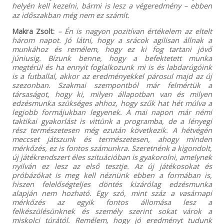
helyén kell kezelni, bármi is lesz a végeredmény – ebben
az időszakban még nem ez számít.
Makra Zsolt:
– Én is nagyon pozitívan értékelem az eltelt
három napot. Jó látni, hogy a srácok agilisan állnak a
munkához és remélem, hogy ez ki fog tartani jövő
júniusig. Bízunk benne, hogy a befektetett munka
megtérül és ha ennyit foglalkozunk mi is és labdarúgóink
is a futballal, akkor az eredményekkel párosul majd az új
szezonban. Szakmai szempontból már felmértük a
társaságot, hogy ki, milyen állapotban van és milyen
edzésmunka szükséges ahhoz, hogy szűk hat hét múlva a
legjobb formájukban legyenek. A mai napon már némi
taktikai gyakorlást is vittünk a programba, de a lényegi
rész természetesen még ezután következik. A hétvégén
meccset játszunk és természetesen, ahogy minden
mérkőzés, ez is fontos számunkra. Szeretnénk a kigondolt,
új játékrendszert éles szituációban is gyakorolni, amelynek
nyilván ez lesz az első tesztje. Az új játékosokat és
próbázókat is meg kell néznünk ebben a formában is,
hiszen felelőségteljes döntés kizárólag edzésmunka
alapján nem hozható. Egy szó, mint száz a vasárnapi
mérkőzés az egyik fontos állomása lesz a
felkészülésünknek és személy szerint sokat várok a
miskolci túrától. Remélem, hogy jó eredményt tudunk