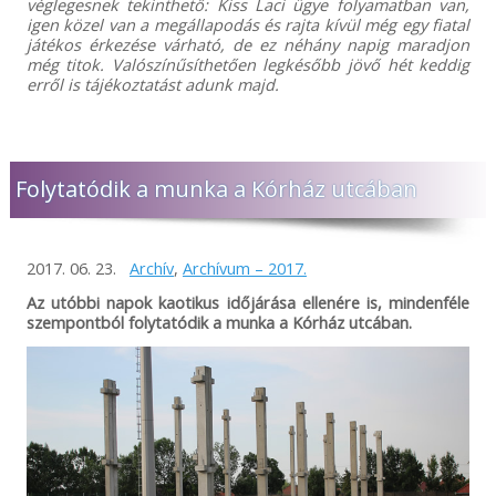
véglegesnek tekinthető: Kiss Laci ügye folyamatban van,
igen közel van a megállapodás és rajta kívül még egy fiatal
játékos érkezése várható, de ez néhány napig maradjon
még titok. Valószínűsíthetően legkésőbb jövő hét keddig
erről is tájékoztatást adunk majd.
Folytatódik a munka a Kórház utcában
2017. 06. 23.
Archív
,
Archívum – 2017.
Az utóbbi napok kaotikus időjárása ellenére is, mindenféle
szempontból folytatódik a munka a Kórház utcában.