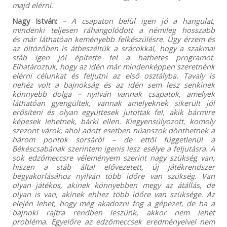
majd elérni.
Nagy István:
– A csapaton belül igen jó a hangulat,
mindenki teljesen ráhangolódott a némileg hosszabb
és már láthatóan keményebb felkészülésre. Úgy érzem és
az öltözőben is átbeszéltük a srácokkal, hogy a szakmai
stáb igen jól építette fel a hathetes programot.
Elhatároztuk, hogy az idén már mindenképpen szeretnénk
elérni célunkat és feljutni az első osztályba. Tavaly is
nehéz volt a bajnokság és az idén sem lesz senkinek
könnyebb dolga – nyilván vannak csapatok, amelyek
láthatóan gyengültek, vannak amelyeknek sikerült jól
erősíteni és olyan együttesek jutottak fel, akik bármire
képesek lehetnek, bárki ellen. Kiegyensúlyozott, komoly
szezont várok, ahol adott esetben nüanszok dönthetnek a
három pontok sorsáról – de ettől függetlenül a
Békéscsabának szerintem igenis lesz esélye a feljutásra. A
sok edzőmeccsre véleményem szerint nagy szükség van,
hiszen a stáb által elővezetett, új játékrendszer
begyakorlásához nyilván több időre van szükség. Van
olyan játékos, akinek könnyebben megy az átállás, de
olyan is van, akinek ehhez több időre van szüksége. Az
elején lehet, hogy még akadozni fog a gépezet, de ha a
bajnoki rajtra rendben leszünk, akkor nem lehet
probléma. Egyelőre az edzőmeccsek eredményeivel nem