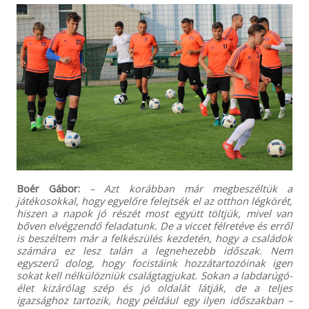
Boér Gábor:
– Azt korábban már megbeszéltük a
játékosokkal, hogy egyelőre felejtsék el az otthon légkörét,
hiszen a napok jó részét most együtt töltjük, mivel van
bőven elvégzendő feladatunk. De a viccet félretéve és erről
is beszéltem már a felkészülés kezdetén, hogy a családok
számára ez lesz talán a legnehezebb időszak. Nem
egyszerű dolog, hogy focistáink hozzátartozóinak igen
sokat kell nélkülözniük csalágtagjukat. Sokan a labdarúgó-
élet kizárólag szép és jó oldalát látják, de a teljes
igazsághoz tartozik, hogy például egy ilyen időszakban –