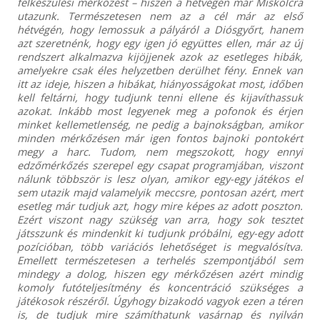
felkészülési mérkőzést – hiszen a hétvégén már Miskolcra
utazunk. Természetesen nem az a cél már az első
hétvégén, hogy lemossuk a pályáról a Diósgyőrt, hanem
azt szeretnénk, hogy egy igen jó együttes ellen, már az új
rendszert alkalmazva kijöjjenek azok az esetleges hibák,
amelyekre csak éles helyzetben derülhet fény. Ennek van
itt az ideje, hiszen a hibákat, hiányosságokat most, időben
kell feltárni, hogy tudjunk tenni ellene és kijavíthassuk
azokat. Inkább most legyenek meg a pofonok és érjen
minket kellemetlenség, ne pedig a bajnokságban, amikor
minden mérkőzésen már igen fontos bajnoki pontokért
megy a harc. Tudom, nem megszokott, hogy ennyi
edzőmérkőzés szerepel egy csapat programjában, viszont
nálunk többször is lesz olyan, amikor egy-egy játékos el
sem utazik majd valamelyik meccsre, pontosan azért, mert
esetleg már tudjuk azt, hogy mire képes az adott poszton.
Ezért viszont nagy szükség van arra, hogy sok tesztet
játsszunk és mindenkit ki tudjunk próbálni, egy-egy adott
pozícióban, több variációs lehetőséget is megvalósítva.
Emellett természetesen a terhelés szempontjából sem
mindegy a dolog, hiszen egy mérkőzésen azért mindig
komoly futóteljesítmény és koncentráció szükséges a
játékosok részéről. Úgyhogy bizakodó vagyok ezen a téren
is, de tudjuk mire számíthatunk vasárnap és nyilván