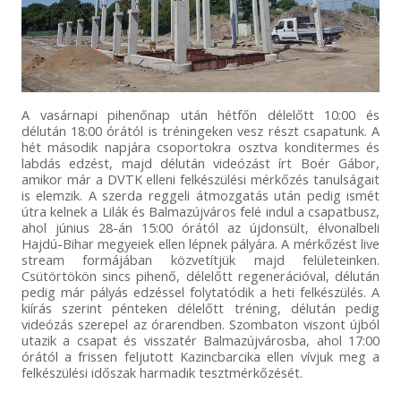
A vasárnapi pihenőnap után hétfőn délelőtt 10:00 és
délután 18:00 órától is tréningeken vesz részt csapatunk. A
hét második napjára csoportokra osztva konditermes és
labdás edzést, majd délután videózást írt Boér Gábor,
amikor már a DVTK elleni felkészülési mérkőzés tanulságait
is elemzik. A szerda reggeli átmozgatás után pedig ismét
útra kelnek a Lilák és Balmazújváros felé indul a csapatbusz,
ahol június 28-án 15:00 órától az újdonsült, élvonalbeli
Hajdú-Bihar megyeiek ellen lépnek pályára. A mérkőzést live
stream formájában közvetítjük majd felületeinken.
Csütörtökön sincs pihenő, délelőtt regenerációval, délután
pedig már pályás edzéssel folytatódik a heti felkészülés. A
kiírás szerint pénteken délelőtt tréning, délután pedig
videózás szerepel az órarendben. Szombaton viszont újból
utazik a csapat és visszatér Balmazújvárosba, ahol 17:00
órától a frissen feljutott Kazincbarcika ellen vívjuk meg a
felkészülési időszak harmadik tesztmérkőzését.