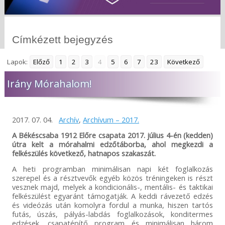
Címkézett bejegyzés
Lapok:
Előző
1
2
3
4
5
6
7
23
Következő
Irány Mórahalom!
2017. 07. 04.
Archív
,
Archívum – 2017.
A Békéscsaba 1912 Előre csapata 2017. július 4-én (kedden)
útra kelt a mórahalmi edzőtáborba, ahol megkezdi a
felkészülés következő, hatnapos szakaszát.
A heti programban minimálisan napi két foglalkozás
szerepel és a résztvevők egyéb közös tréningeken is részt
vesznek majd, melyek a kondicionális-, mentális- és taktikai
felkészülést egyaránt támogatják. A keddi rávezető edzés
és videózás után komolyra fordul a munka, hiszen tartós
futás, úszás, pályás-labdás foglalkozások, konditermes
edzések, csapatépítő program és minimálisan három