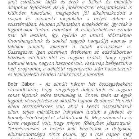
amit csinálunk, látják és érzik a fizikai- és mentális
állapotuk fejlődését. Az új játékrendszer elsajátításával is
kitűnően haladunk, meglepően jól alkalmazkodott a
csapat és mindenki megtalálta a helyét ebben a
szisztémában. Minden pillanatban érdeklődnek, így csak a
legjobbakat tudom mondani. A csúcsterhelésen ezután
már túl leszünk, így nyilván az utolsó időszakban
finomhangolunk és sokkal nagyob hangsúlyt kapnak a
taktikai dolgok, valamint a hibák korrigálásai is.
Összegezve: igen pozitívan értékelem az edzőtáborban
közösen eltöltött időt és nagyon örülök, hogy együtt
tudtunk lenni, nagyon hasznos volt. Vasárnap befejezzük a
heti programot, a délelőtti regeneráció után hazautazunk
és legközelebb kedden találkozunk a kerettel.
Boér Gábor:
– Az elmúlt három hét összegzéseként
elmondhatom, hogy rengeteget dolgoztunk és nagyon
sokat léptünk előre taktikailag is. Ennek talán az egyik
legjobb visszajelzése az aktuális bajnok Budapest Honvéd
elleni tesztmérkőzés volt, ahol a kezdő összeállításuk
ellen, teljes mértékben irányítani tudtuk a játékot és
komoly lehetőségeket alakítottunk ki. Még számunkra is
kicsit meglepő volt, hogy milyen főlényben játszottunk.
Természetesen a helyén kell kezelnünk a dolgokat,
elbizakodottságra nincs okunk, így a mai napon még