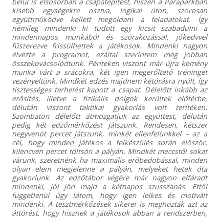
belül is elsősorban a csapatépítést, hiszen a Paraparkban
kisebb egységekre osztva, logikai úton, szorosan
együttműködve kellett megoldani a feladatokat. Így
némileg mindenki ki tudott egy kicsit szabadulni a
mindennapos munkából és szórakozással, jókedvvel
fűszerezve frissülhettek a játékosok. Mindenki nagyon
élvezte a programot, ezáltal szerintem még jobban
összekovácsolódtunk. Pénteken viszont már újra kemény
munka várt a srácokra, két igen megerőltető tréninget
vezényeltünk. Mindkét edzés majdnem kétórásra nyúlt, így
tisztességes terhelést kapott a csapat. Délelőtt inkább az
erősítés, illetve a fizikális dolgok kerültek előtérbe,
délután viszont taktikai gyakorlás volt terítéken.
Szombaton délelőtt átmozgatjuk az együttest, délután
pedig két edzőmérkőzést játszunk. Rendesen, kétszer
negyvenöt percet játszunk, minkét ellenfelünkkel – az a
cél, hogy minden játékos a felkészülés során először,
kilencven percet töltsön a pályán. Mindkét meccstől sokat
várunk, szeretnénk ha maximális erőbedobással, minden
olyan elem megjelenne a pályán, melyeket hetek óta
gyakorlunk. Az edzőtábor végére már nagyon elfáradt
mindenki, jól jön majd a kétnapos szusszanás. Ettől
függetlenül úgy látom, hogy igen lelkes és motivált
mindenki. A tesztmérkőzések sikerei is meghozták azt az
áttörést, hogy hisznek a játékosok abban a rendszerben,