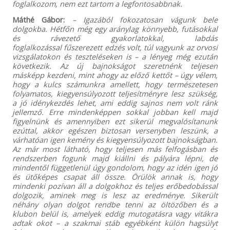
foglalkozom, nem ezt tartom a legfontosabbnak.
Máthé Gábor:
– Igazából fokozatosan vágunk bele
dolgokba. Hétfőn még egy aránylag könnyebb, futásokkal
és rávezető gyakorlatokkal, labdás
foglalkozással fűszerezett edzés volt, túl vagyunk az orvosi
vizsgálatokon és teszteléseken is – a lényeg még ezután
következik. Az új bajnokságot szeretnénk teljesen
másképp kezdeni, mint ahogy az előző kettőt – úgy vélem,
hogy a kulcs számunkra amellett, hogy természetesen
folyamatos, kiegyensúlyozott teljesítményre lesz szükség,
a jó idénykezdés lehet, ami eddig sajnos nem volt ránk
jellemző. Erre mindenképpen sokkal jobban kell majd
figyelnünk és amennyiben ezt sikerül megvalósítanunk
ezúttal, akkor egészen biztosan versenyben leszünk, a
várhatóan igen kemény és kiegyensúlyozott bajnokságban.
Az már most látható, hogy teljesen más felfogásban és
rendszerben fogunk majd kiállni és pályára lépni, de
mindentől függetlenül úgy gondolom, hogy az idén igen jó
és ütőképes csapat áll össze. Örülök annak is, hogy
mindenki pozívan áll a dolgokhoz és teljes erőbedobással
dolgozik, aminek meg is lesz az eredménye. Sikerült
néhány olyan dolgot rendbe tenni az öltözőben és a
klubon belül is, amelyek eddig mutogatásra vagy vitákra
adtak okot – a szakmai stáb egyébként külön hagsúlyt