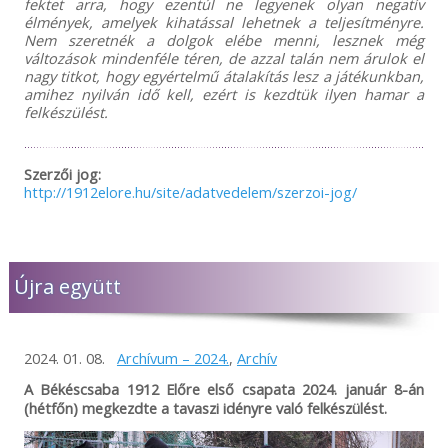
fektet arra, hogy ezentúl ne legyenek olyan negatív
élmények, amelyek kihatással lehetnek a teljesítményre.
Nem szeretnék a dolgok elébe menni, lesznek még
változások mindenféle téren, de azzal talán nem árulok el
nagy titkot, hogy egyértelmű átalakítás lesz a játékunkban,
amihez nyilván idő kell, ezért is kezdtük ilyen hamar a
felkészülést.
Szerzői jog:
http://1912elore.hu/site/adatvedelem/szerzoi-jog/
Újra együtt
2024. 01. 08.
Archívum – 2024.
,
Archív
A Békéscsaba 1912 Előre első csapata 2024. január 8-án
(hétfőn) megkezdte a tavaszi idényre való felkészülést.