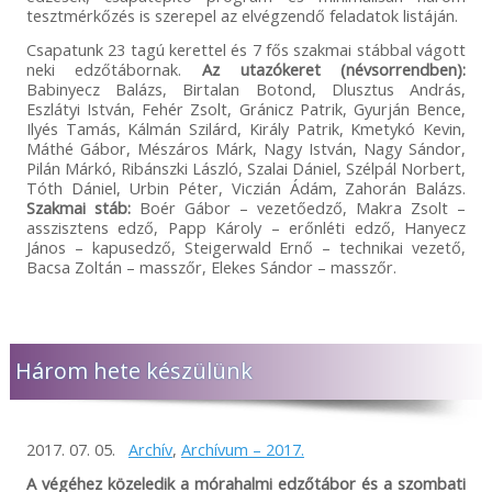
tesztmérkőzés is szerepel az elvégzendő feladatok listáján.
Csapatunk 23 tagú kerettel és 7 fős szakmai stábbal vágott
neki edzőtábornak.
Az utazókeret (névsorrendben):
Babinyecz Balázs, Birtalan Botond, Dlusztus András,
Eszlátyi István, Fehér Zsolt, Gránicz Patrik, Gyurján Bence,
Ilyés Tamás, Kálmán Szilárd, Király Patrik, Kmetykó Kevin,
Máthé Gábor, Mészáros Márk, Nagy István, Nagy Sándor,
Pilán Márkó, Ribánszki László, Szalai Dániel, Szélpál Norbert,
Tóth Dániel, Urbin Péter, Viczián Ádám, Zahorán Balázs.
Szakmai stáb:
Boér Gábor – vezetőedző, Makra Zsolt –
asszisztens edző, Papp Károly – erőnléti edző, Hanyecz
János – kapusedző, Steigerwald Ernő – technikai vezető,
Bacsa Zoltán – masszőr, Elekes Sándor – masszőr.
Három hete készülünk
2017. 07. 05.
Archív
,
Archívum – 2017.
A végéhez közeledik a mórahalmi edzőtábor és a szombati