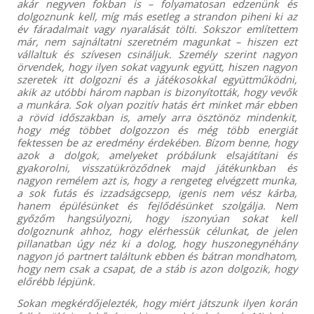
akár negyven fokban is – folyamatosan edzenünk és
dolgoznunk kell, míg más esetleg a strandon piheni ki az
év fáradalmait vagy nyaralását tölti. Sokszor említettem
már, nem sajnáltatni szeretném magunkat – hiszen ezt
vállaltuk és szívesen csináljuk. Személy szerint nagyon
örvendek, hogy ilyen sokat vagyunk együtt, hiszen nagyon
szeretek itt dolgozni és a játékosokkal együttműködni,
akik az utóbbi három napban is bizonyították, hogy vevők
a munkára. Sok olyan pozitív hatás ért minket már ebben
a rövid időszakban is, amely arra ösztönöz mindenkit,
hogy még többet dolgozzon és még több energiát
fektessen be az eredmény érdekében. Bízom benne, hogy
azok a dolgok, amelyeket próbálunk elsajátítani és
gyakorolni, visszatükröződnek majd játékunkban és
nagyon remélem azt is, hogy a rengeteg elvégzett munka,
a sok futás és izzadságcsepp, igenis nem vész kárba,
hanem épülésünket és fejlődésünket szolgálja. Nem
győzőm hangsúlyozni, hogy iszonyúan sokat kell
dolgoznunk ahhoz, hogy elérhessük célunkat, de jelen
pillanatban úgy néz ki a dolog, hogy huszonegynéhány
nagyon jó partnert találtunk ebben és bátran mondhatom,
hogy nem csak a csapat, de a stáb is azon dolgozik, hogy
előrébb lépjünk.
Sokan megkérdőjelezték, hogy miért játszunk ilyen korán