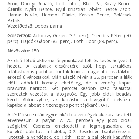
Áron, Dorogi Renátó, Tóth Tibor, Blatt Pál, Király Bence.
Cserék:
Nyári Bence, Nyúl Krisztián, Abért Bence Zsolt,
Hamar István, Hompót Dániel, Kercsó Bence, Polácsek
Patrik.
Vezetőedző:
Dobos Barna
Gólszerzők:
Ablonczy Gerjén (37. perc), Csendes Péter (70.
perc), Hajdók Gábor (83. perc), Tóth Tibor (89. perc).
Nézőszám:
150
Az első félidő aktív mezőnymunkával telt és kevés helyzetet
hozott. A csabaiak dicséretére szól, hogy tartalékos
felállásban is partiban tudtak lenni a magasabb osztályból
érkező újvárosiakkal. Oláh László révén a 35. percben a lilák
előtt adódott komoly lehetőség, de a vendég kapus
bravúrral hárított. Két perccel később szép találattal
szereztek vezetést a látogatók. Egy jobb oldali beadás
került Ablonczyhoz, aki kapásból a levegőből belsőzte
kapuba a labdát a tizenegyes pont tájékáról, 0-1.
A térfélcsere után egyre inkább a vendégek akarata kezdett
érvényesülni a pályán. A 70. percben egy jobb oldali
szögletnél Csendes emelkedett a legmagasabbra és
közelről bólintott a hálóba, 0-2. Rövidesen büntetőhöz is
jutottak a vendégek, de Tóth Tibor a bal oldali kapufára