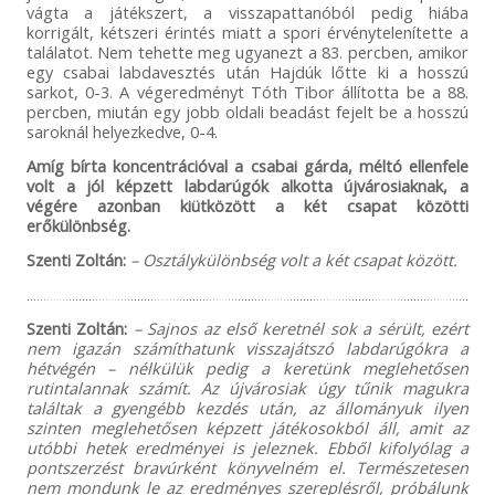
vágta a játékszert, a visszapattanóból pedig hiába
korrigált, kétszeri érintés miatt a spori érvénytelenítette a
találatot. Nem tehette meg ugyanezt a 83. percben, amikor
egy csabai labdavesztés után Hajdúk lőtte ki a hosszú
sarkot, 0-3. A végeredményt Tóth Tibor állította be a 88.
percben, miután egy jobb oldali beadást fejelt be a hosszú
saroknál helyezkedve, 0-4.
Amíg bírta koncentrációval a csabai gárda, méltó ellenfele
volt a jól képzett labdarúgók alkotta újvárosiaknak, a
végére azonban kiütközött a két csapat közötti
erőkülönbség.
Szenti Zoltán:
– Osztálykülönbség volt a két csapat között.
Szenti Zoltán:
– Sajnos az első keretnél sok a sérült, ezért
nem igazán számíthatunk visszajátszó labdarúgókra a
hétvégén – nélkülük pedig a keretünk meglehetősen
rutintalannak számít. Az újvárosiak úgy tűnik magukra
találtak a gyengébb kezdés után, az állományuk ilyen
szinten meglehetősen képzett játékosokból áll, amit az
utóbbi hetek eredményei is jeleznek. Ebből kifolyólag a
pontszerzést bravúrként könyvelném el. Természetesen
nem mondunk le az eredményes szereplésről, próbálunk