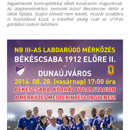
fegyelmezett kontrajátékkal tőkét kovácsolni magunknak.
Az alapkeretünkhöz tartozók közül Beszterczei Attila a
lábát fájlalja, Szajkó Dévald nem edzett, Huszár továbbra
is húzódással küzd, a kiesőket pedig csak az U19-es
gárdából tudom feltölteni.