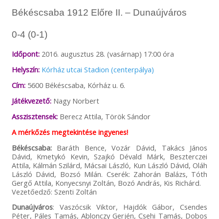
Békéscsaba 1912 Előre II. – Dunaújváros
0-4 (0-1)
Időpont:
2016. augusztus 28. (vasárnap) 17:00 óra
Helyszín:
Kórház utcai Stadion (centerpálya)
Cím:
5600 Békéscsaba, Kórház u. 6.
Játékvezető:
Nagy Norbert
Asszisztensek:
Berecz Attila, Török Sándor
A mérkőzés megtekintése ingyenes!
Békéscsaba:
Baráth Bence, Vozár Dávid, Takács János
Dávid, Kmetykó Kevin, Szajkó Dévald Márk, Beszterczei
Attila, Kálmán Szilárd, Mácsai László, Kun László Dávid, Oláh
László Dávid, Bozsó Milán. Cserék: Zahorán Balázs, Tóth
Gergő Attila, Konyecsnyi Zoltán, Bozó András, Kis Richárd.
Vezetőedző: Szenti Zoltán
Dunaújváros
: Vaszócsik Viktor, Hajdók Gábor, Csendes
Péter, Páles Tamás, Ablonczy Gerjén, Csehi Tamás, Dobos