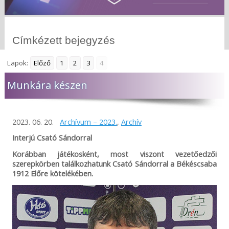
Címkézett bejegyzés
Lapok:
Előző
1
2
3
4
Munkára készen
2023. 06. 20.
Archívum – 2023.
,
Archív
Interjú Csató Sándorral
Korábban játékosként, most viszont vezetőedzői
szerepkörben találkozhatunk Csató Sándorral a Békéscsaba
1912 Előre kötelékében.