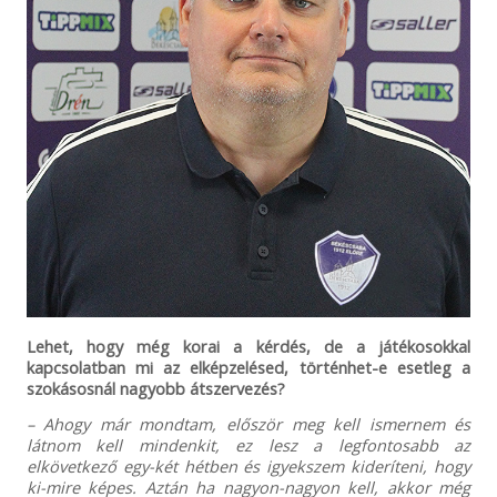
Lehet, hogy még korai a kérdés, de a játékosokkal
kapcsolatban mi az elképzelésed, történhet-e esetleg a
szokásosnál nagyobb átszervezés?
– Ahogy már mondtam, először meg kell ismernem és
látnom kell mindenkit, ez lesz a legfontosabb az
elkövetkező egy-két hétben és igyekszem kideríteni, hogy
ki-mire képes. Aztán ha nagyon-nagyon kell, akkor még