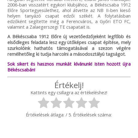
2006-ban visszatért egykori klubjához, a Békéscsaba 1912
Előre Sportegyesülethez, ahol átvette az NB II-ben kieső
helyen tanyázó csapat edzői székét. A folytatásban
edzőként segítette még a Ferencváros, a Győri ETO FC,
valamint a Zalaegerszegi TE csapatait is.
A Békéscsaba 1912 Előre új vezetőedzőjeként legfőbb és
elsődleges feladata lesz egy ütőképes csapat építése, mely
szurkolóink hathatós támogatásával a szezon végére
remélhetőleg ki tudja harcolni a másodosztályú tagságot.
Sok sikert és hasznos munkát kívánunk! Isten hozott újra
Békéscsabán!
Értékelj!
Kattints egy csillagra az értékeléshez!
Értékelések átlaga:
/ 5. Értékelések száma: