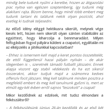
mindig bele tudunk nyúlni a keretbe, hiszen az átigazolási
piac nyitva van egészen szeptemberig, így tudunk még
alakítani rajta. Bízom benne, hogy minél több embert meg
tudunk tartani és találunk nekik olyan pozíciót, ahol
esetleg ki tudnak teljesedni.
Az előző idény eléggé hektikusra sikerült, melynek vége
kiesés lett, hiszen nem sikerült olyan szinten stabilizálni az
együttest, hogy kiharcolja a bennmaradást. Milyen
felfogásban fogod pályára küldeni a csapatot, egyáltalán mi
az elképzelés a játékunkkal kapcsolatban?
– Ehhez is ismernem kell majd a keret pontos összetételét,
de ettől függetlenül hazai pályán nyilván – de akár
idegenben is -, szeretnék támadó futballt játszatni. Ennek
alapja viszont egy stabil védekezés és ha ezt sikerül
összerakni, akkor tudjuk majd a számomra kedves
offenzív focit játszani. Meg kell találnunk minden posztra a
megfelelő embert és meg kell tanulnunk győzni is, mert az
elmúlt egy-két évben erről sajnos “leszokott” a csapat!
Mikor kezdődnek az edzések, mit tudsz elmondani a
felkészülésről?
– A felkészülésünk június 26-án kezdődik és az első két