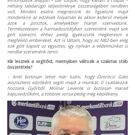
elmondások alapján – bár tudjuk, hogy kiesett a csapat –
néhány labdarúgó teljesítménye összességében rendben
volt. Minden esetre megnézünk és figyelünk majd
mindenkire az edzések folyamán és akkor kiderül melyek
azok a posztok, amelyekben hiányt szenvedünk.
Természetesen a harmadosztályban szeretnénk majd sok
gólt szerezni, ehhez pedig igyekszünk megkeresni a
megfelelő embereket. Azt is láttam, hogy az NB2-ben elég
sok gólt kapott az együttes, így nyilván a védelmünket is
rendbe szeretnénk tenni.
Kik lesznek a segítőid, mennyiben változik a szakmai stáb
összetétele?
– Amit biztosan lehet már tudni, hogy Ozoróczi Gabi
asszisztens edzőként segíti majd a munkát, ő csatlakozik
hozzánk Győrből. Molnár Levente is biztosan marad
kapusedzőként, a többiek sorsa pedig még képlékeny.