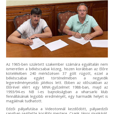
Az 1965-ben született szakember számára egyáltalán nem
ismeretlen a békéscsabai közeg, hiszen korábban az Előre
kötelékében 240 mérkőzésen 37 gólt rúgott, ezzel a
békéscsabai egylet történelmében a negyedik
legeredményesebb játékos lett. Ebben az időszakban az
Előrével elért egy MNK-győzelmet 1988-ban, majd az
1993/94-es NB I-es bajnokságban a viharsarki klub
fennállásának legjobb eredményét, egy harmadik helyet is
magáénak tudhatott.
Edzői pályafutása a Videotonnál kezdődött, pályaedzői
rangban segítette korábbi mestere, Csank János munkáját.