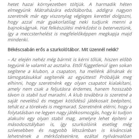
hetet hazai környezetben töltjük. A harmadik héten
elmegyünk Mátraházára edzőtáborba, addigra nagyon
szeretnék már egy viszonylag végleges kerettel dolgozni,
hogy azzal már gyakorlatilag neki tudjunk menni a
bajnokságnak. Hat felkészülési mérkőzést is beterveztünk,
így a meccsterhelést is megfelelőképpen megkapja majd
mindenki.
Békéscsabán erős a szurkolótábor. Mit üzennél nekik?
– Az elején nehéz még bármit is kérni tőlük, hiszen előbb
tegyünk le valamit az asztalra. Ettől függetlenül igen sokan
segítene a klubon, a csapaton, ha mellénk állnának és
támogatásukkal segítenék az együttest! Próbálják meg
elhinni, hogy szeretnénk egy olyan csapatot kialakítani,
amely nem csak a feljutásra érdemes, hanem hosszabb
távon is stabil tud maradni. A klub továbbra is szeretné a
saját nevelésű és megyei kötődésű játékosait beépíteni,
tehát ez a törekvés is megmarad. Szeretnénk elérni, hogy a
folytatásban ne legyen nagy játékosmozgás, hogy ki tudjon
alakulni egy olyan stabil mag, amelyre lehet építeni a
másodosztályban is, így szurkolóink esetleg még
szívesebben és nagyobb létszámban is kíváncsiak
lehetnének a mérkőzéseinkre, ezáltal nyilvánvalóan