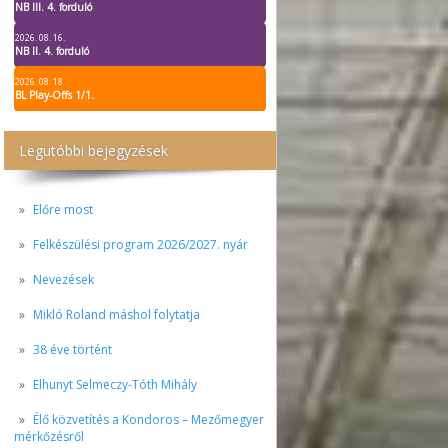
NB III. 4. forduló
2026. 08. 16.
NB II. 4. forduló
2026. 08. 18.
BL Play-Offs 1/1.
Legutóbbi bejegyzések
Előre most
Felkészülési program 2026/2027. nyár
Nevezések
Mikló Roland máshol folytatja
38 éve történt
Elhunyt Selmeczy-Tóth Mihály
Élő közvetítés a Kondoros – Mezőmegyer
mérkőzésről