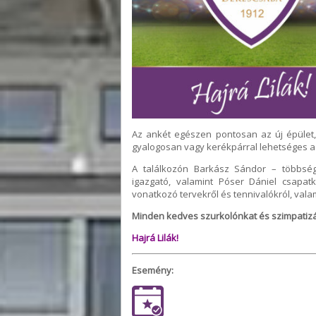
Az ankét egészen pontosan az új épület, 
gyalogosan vagy kerékpárral lehetséges a 4
A találkozón Barkász Sándor – többség
igazgató, valamint Póser Dániel csapatk
vonatkozó tervekről és tennivalókról, val
Minden kedves szurkolónkat és szimpatizá
Hajrá Lilák!
Esemény: