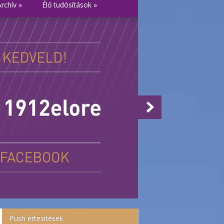
Archív
»
Élő tudósítások
»
Push értesítések