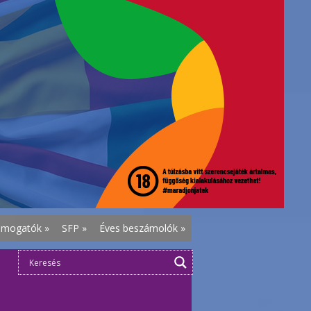
ámogatók
»
SFP
»
Éves beszámolók
»