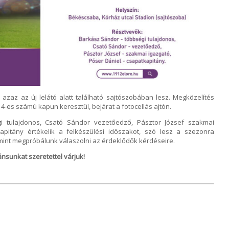
azaz az új lelátó alatt található sajtószobában lesz. Megközelítés
-es számú kapun keresztül, bejárat a fotocellás ajtón.
i tulajdonos, Csató Sándor vezetőedző, Pásztor József szakmai
apitány értékelik a felkészülési időszakot, szó lesz a szezonra
amint megpróbálunk válaszolni az érdeklődők kérdéseire.
nsunkat szeretettel várjuk!