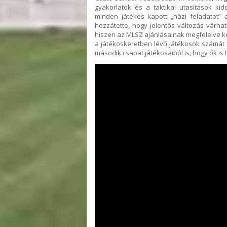
gyakorlatok és a taktikai utasítások ki
minden játékos kapott „házi feladatot” a
hozzátette, hogy jelentős változás várha
hiszen az MLSZ ajánlásainak megfelelve két
a játékoskeretben lévő játékosok számát
második csapat játékosaiból is, hogy ők i