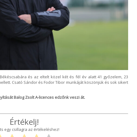
Békéscsabára és az eltelt közel két és fél év alatt 41 győzelem, 23
ellett. Csató Sándor és Fodor Tibor munkáját köszönjük és sok sikert
yítását Balog Zsolt A-licences edzőnk veszi át.
Értékelj!
ts egy csillagra az értékeléshez!