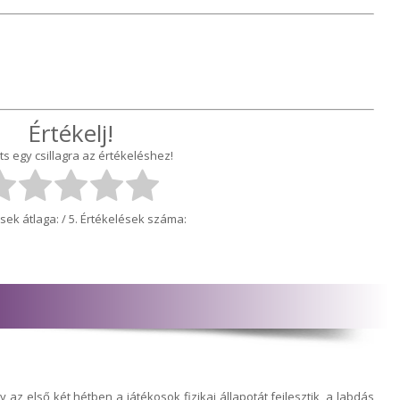
Értékelj!
ts egy csillagra az értékeléshez!
sek átlaga:
/ 5. Értékelések száma:
az első két hétben a játékosok fizikai állapotát fejlesztik, a labdás