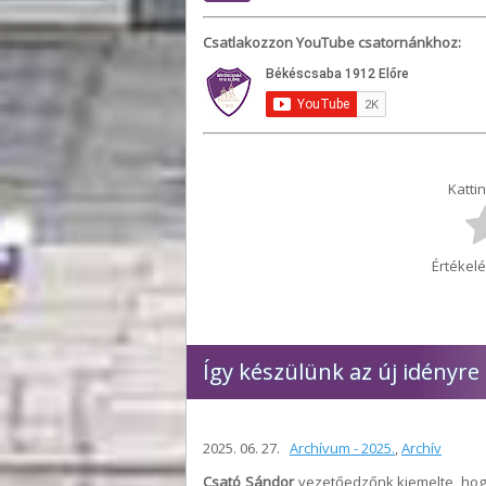
Csatlakozzon YouTube csatornánkhoz:
Kattin
Értékelé
Így készülünk az új idényre
2025. 06. 27.
Archívum - 2025.
,
Archív
Csató Sándor
vezetőedzőnk kiemelte, hogy 