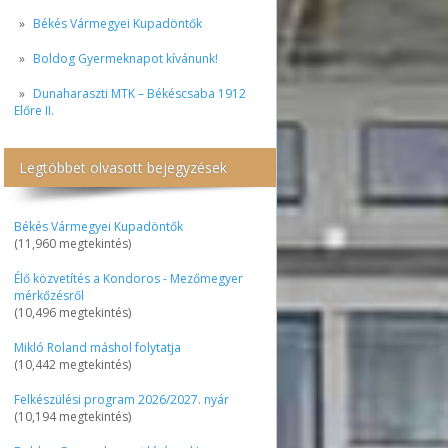
Békés Vármegyei Kupadöntők
Boldog Gyermeknapot kívánunk!
Dunaharaszti MTK – Békéscsaba 1912
Előre II.
Legtöbbet olvasott bejegyzések
Békés Vármegyei Kupadöntők
(11,960 megtekintés)
Élő közvetítés a Kondoros - Mezőmegyer
mérkőzésről
(10,496 megtekintés)
Mikló Roland máshol folytatja
(10,442 megtekintés)
Felkészülési program 2026/2027. nyár
(10,194 megtekintés)