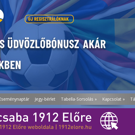
Eseménynaptár
Jegy-bérlet
Tabella-Sorsolás
»
Kapcsolat
»
T