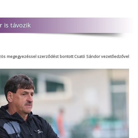
 is távozik
zös megegyezéssel szerződést bontott Csató Sándor vezetőedzővel