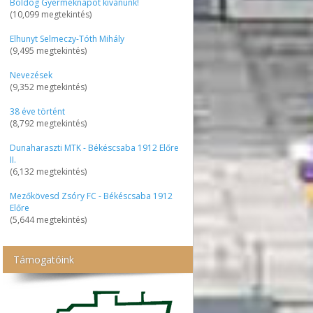
Boldog Gyermeknapot kívánunk!
(10,099 megtekintés)
Elhunyt Selmeczy-Tóth Mihály
(9,495 megtekintés)
Nevezések
(9,352 megtekintés)
38 éve történt
(8,792 megtekintés)
Dunaharaszti MTK - Békéscsaba 1912 Előre
II.
(6,132 megtekintés)
Mezőkövesd Zsóry FC - Békéscsaba 1912
Előre
(5,644 megtekintés)
Támogatóink