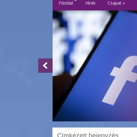
Főoldal
Hírek
Csapat
»
Címkézett bejegyzés