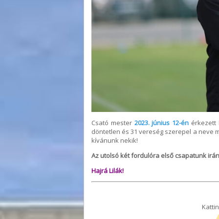
Csató mester
2023. június 12-én
érkezett 
döntetlen és 31 vereség szerepel a neve m
kívánunk nekik!
Az utolsó két fordulóra első csapatunk irán
Hajrá Lilák!
Kattin