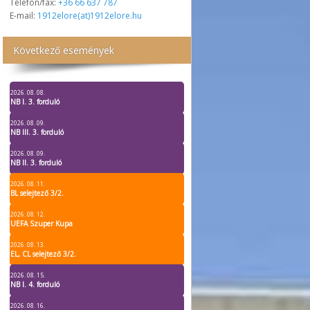
Telefon/fax:
+36 66 637 787
E-mail:
1912elore(at)1912elore.hu
Következő események
2026. 08. 08.
NB I. 3. forduló
2026. 08. 09.
NB III. 3. forduló
2026. 08. 09.
NB II. 3. forduló
2026. 08. 11.
BL selejtező 3/2.
2026. 08. 12.
UEFA Szuper Kupa
2026. 08. 13.
EL, CL selejtező 3/2.
2026. 08. 15.
NB I. 4. forduló
2026. 08. 16.