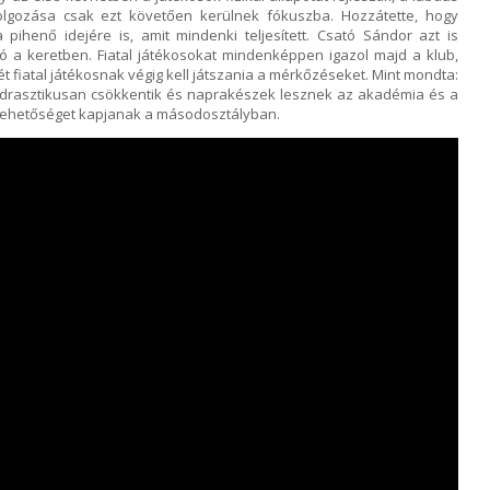
dolgozása csak ezt követően kerülnek fókuszba. Hozzátette, hogy
 pihenő idejére is, amit mindenki teljesített. Csató Sándor azt is
tó a keretben. Fiatal játékosokat mindenképpen igazol majd a klub,
 fiatal játékosnak végig kell játszania a mérkőzéseket. Mint mondta:
 drasztikusan csökkentik és naprakészek lesznek az akadémia és a
s lehetőséget kapjanak a másodosztályban.