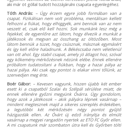
aki már öt góllal tudott hozzájárulni csapata egyenlegéhez.
Tóth András:
– Úgy érzem egyre jobb formában van a
csapat. Fizikálisan nem volt probléma, mentálisan kellett
felhozni a fiúkat, hogy elhiggyék, ami bennük van az nem
veszett el, csak elő kell hozni. Sok munkánk lesz még a
fejekkel, de egyenlőre azt látom, hogy élvezik a munkát a
játékosok és megvan az összhang az öltözőben. Most
látom bennük a tüzet, hogy csúsznak, másznak egymásért
és így kell előre haladnunk. A Békéscsaba nem véletlenül
van ott ahol. Egy stabil csapat, amely jó átlagot hoz, szóval
egy kőkemény mérkőzésnek nézünk elébe. Ennek ellenére
próbálom tudatosítani a fiúkban, hogy a hazai pálya az
hazai pálya. Aki csak egy pontot is elakar vinni tőlünk, az
szenvedjen meg érte.
Boér Gábor:
– Kevesen vagyunk, hiszen újabb két ember
esett ki a csapatból Szalai és Szélpál sérülése miatt, de
ennek ellenére győzni megyünk Óvárra. Úgy gondolom,
hogy azok a játékosok – akik pályára lépnek vasárnap –
mindent megtesznek majd a sikeres szereplés érdekében,
a legutóbbi két mérkőzésén négy pontot gyűjtő
házigazdák ellen. Az Óvárt új edző irányítja és elmúlt
vasárnap a megyei rangadón nyertek az ETO FC Győr ellen.
A mi csapatunk már szombaton útra kell és Győrben tölti