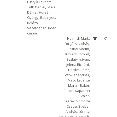
Lustyik Levente,
Tóth Dániel, Szalai
Dániel, Hursán
György, Babinyecz
Balázs.
Vezetőedző: Boér
Gábor
Heinrich Márk,
0'
Forgács András,
Zsirai Martin,
Kovács Botond,
Eszlátyi István,
Jelena Richárd,
Darázs Péter,
Winkler András,
Vágó Levente
Martin, Bakos
Bence, Kapacina
Valér.
Cserék: Somogyi
Csaba, Stieber
András, Lőrincz
Attila, Maly Dominik,