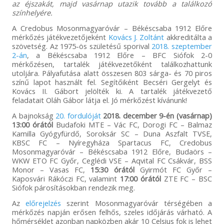
az éjszakát, majd vasárnap utazik tovább a találkozó
színhelyére.
A Credobus Mosonmagyaróvár – Békéscsaba 1912 Előre
mérkőzés játékvezetőjeként
Kovács J. Zoltánt
akkreditálta a
szövetség. Az 1975-ös születésű sporival
2018. szeptember
2-án
, a Békéscsaba 1912 Előre – BFC Siófok 2-0
mérkőzésen, tartalék játékvezetőként találkozhattunk
utoljára. Pályafutása alatt összesen 803 sárga- és 70 piros
színű lapot használt fel. Segítőiként Becséri Gergelyt és
Kovács II. Gábort jelölték ki. A tartalék játékvezető
feladatait Oláh Gábor látja el. Jó mérkőzést kívánunk!
A bajnokság
20. fordulóját
2018. december 9-én (vasárnap)
13:00 órától
Budafoki MTE – Vác FC, Dorogi FC – Balmaz
Kamilla Gyógyfürdő, Soroksár SC – Duna Aszfalt TVSE,
KBSC FC – Nyíregyháza Spartacus FC, Credobus
Mosonmagyaróvár – Békéscsaba 1912 Előre, Budaörs –
WKW ETO FC Győr, Ceglédi VSE – Aqvital FC Csákvár, BSS
Monor – Vasas FC,
15:30 órától
Gyirmót FC Győr –
Kaposvári Rákóczi FC, valamint
17:00 órától
ZTE FC – BSC
Siófok párosításokban rendezik meg.
Az
előrejelzés
szerint Mosonmagyaróvár térségében a
mérkőzés napján erősen felhős, szeles időjárás várható. A
hőmérséklet azonban napközben akár 10 Celsius fok is lehet