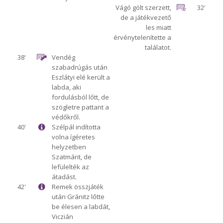
Vágó gólt szerzett,
32'
de a játékvezető
les miatt
érvénytelenítette a
találatot.
38'
Vendég
szabadrúgás után
Eszlátyi elé került a
labda, aki
fordulásból lőtt, de
szögletre pattant a
védőkről.
40'
Szélpál indította
volna ígéretes
helyzetben
Szatmárit, de
lefülelték az
átadást.
42'
Remek összjáték
után Gránitz lőtte
be élesen a labdát,
Viczián