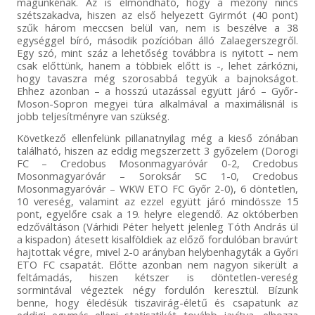
magunkénak. Az is elmondható, hogy a mezőny nincs
szétszakadva, hiszen az első helyezett Gyirmót (40 pont)
szűk három meccsen belül van, nem is beszélve a 38
egységgel bíró, második pozícióban álló Zalaegerszegről.
Egy szó, mint száz a lehetőség továbbra is nyitott – nem
csak előttünk, hanem a többiek előtt is -, lehet zárkózni,
hogy tavaszra még szorosabbá tegyük a bajnokságot.
Ehhez azonban – a hosszú utazással együtt járó – Győr-
Moson-Sopron megyei túra alkalmával a maximálisnál is
jobb teljesítményre van szükség.
Következő ellenfelünk pillanatnyilag még a kieső zónában
található, hiszen az eddig megszerzett 3 győzelem (Dorogi
FC – Credobus Mosonmagyaróvár 0-2, Credobus
Mosonmagyaróvár – Soroksár SC 1-0, Credobus
Mosonmagyaróvár – WKW ETO FC Győr 2-0), 6 döntetlen,
10 vereség, valamint az ezzel együtt járó mindössze 15
pont, egyelőre csak a 19. helyre elegendő. Az októberben
edzőváltáson (Várhidi Péter helyett jelenleg Tóth András ül
a kispadon) átesett kisalföldiek az előző fordulóban bravúrt
hajtottak végre, mivel 2-0 arányban helybenhagyták a Győri
ETO FC csapatát. Előtte azonban nem nagyon sikerült a
feltámadás, hiszen kétszer is döntetlen-vereség
sormintával végeztek négy fordulón keresztül. Bízunk
benne, hogy éledésük tiszavirág-életű és csapatunk az