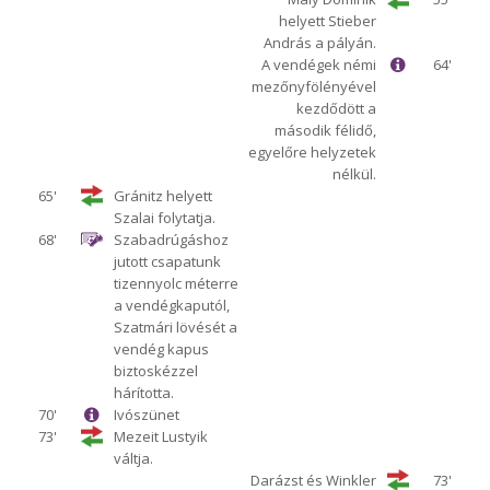
helyett Stieber
András a pályán.
A vendégek némi
64'
mezőnyfölényével
kezdődött a
második félidő,
egyelőre helyzetek
nélkül.
65'
Gránitz helyett
Szalai folytatja.
68'
Szabadrúgáshoz
jutott csapatunk
tizennyolc méterre
a vendégkaputól,
Szatmári lövését a
vendég kapus
biztoskézzel
hárította.
70'
Ivószünet
73'
Mezeit Lustyik
váltja.
Darázst és Winkler
73'