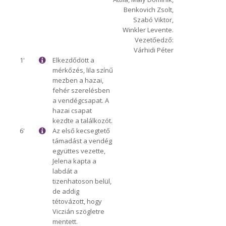
Benkovich Zsolt,
Szabó Viktor,
Winkler Levente.
Vezetőedző:
Várhidi Péter
1'
Elkezdődött a
mérkőzés, lila színű
mezben a hazai,
fehér szerelésben
a vendégcsapat. A
hazai csapat
kezdte a találkozót.
6'
Az első kecsegtető
támadást a vendég
együttes vezette,
Jelena kapta a
labdát a
tizenhatoson belül,
de addig
tétovázott, hogy
Viczián szögletre
mentett.