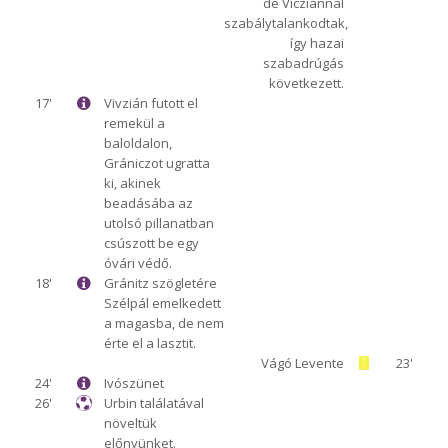
de Vicziánnal
szabálytalankodtak,
így hazai
szabadrúgás
következett.
17'
Vivzián futott el
remekül a
baloldalon,
Grániczot ugratta
ki, akinek
beadásába az
utolsó pillanatban
csúszott be egy
óvári védő.
18'
Gránitz szögletére
Szélpál emelkedett
a magasba, de nem
érte el a lasztit.
Vágó Levente
23'
24'
Ivószünet
26'
Urbin találatával
növeltük
előnyünket.