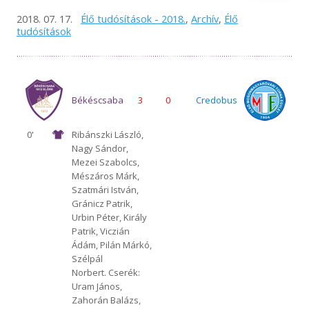
2018. 07. 17.
Élő tudósítások - 2018.
,
Archív
,
Élő
tudósítások
Békéscsaba
3
0
Credobus
0'
Ribánszki László,
Nagy Sándor,
1912 Előre
Mosonmagyaróvár
Mezei Szabolcs,
Mészáros Márk,
Szatmári István,
Gránicz Patrik,
Urbin Péter, Király
Patrik, Viczián
Ádám, Pilán Márkó,
Szélpál
Norbert. Cserék:
Uram János,
Zahorán Balázs,