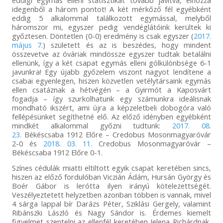
eddigi egymás elleni statisztikát tovább javítva, elhozza
idegenből a három pontot! A két mérkőző fél egyébként
eddig 5 alkalommal találkozott egymással, melyből
háromszor mi, egyszer pedig vendéglátóink kerültek ki
győztesen. Döntetlen (0-0) eredmény is csak egyszer (
2017.
május 7.
) született és az is beszédes, hogy mindent
összevetve az óváriak mindössze egyszer tudtak betalálni
ellenünk, így a két csapat egymás elleni gólkülönbsége 6-1
javunkra! Egy újabb győzelem viszont nagyot lendítene a
csabai egyenlegen, hiszen közvetlen vetélytársaink egymás
ellen csatáznak a hétvégén – a Gyirmót a Kaposvárt
fogadja – így szurkolhatunk egy számunkra ideálisnak
mondható ikszért, ami újra a képzeletbeli dobogóra való
fellépésünket segíthetné elő. Az előző idényben egyébként
mindkét alkalommal győzni tudtunk:
2017. 08.
23.
Békéscsaba 1912 Előre – Credobus Mosonmagyaróvár
2-0 és
2018. 03. 11.
Credobus Mosonmagyaróvár –
Békéscsaba 1912 Előre 0-1.
Színes cédulák miatti eltiltott egyik csapat keretében sincs,
hiszen az előző fordulóban Viczián Ádám, Hursán György és
Boér Gábor is lerótta ilyen irányú kötelezettségét.
Veszélyeztetett helyzetben azonban többen is vannak, mivel
4 sárga lappal bír Darázs Péter, Sziklási Gergely, valamint
Ribánszki László és Nagy Sándor is. Érdemes kiemelt
figyelmet szentelni az ellenfél keretében Jelena Richárdnak,