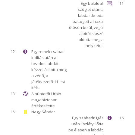
Egy baloldali
11'
szöglet után a
labda ide-oda
pattogott a hazai
ötösön belül, végül
a bírói sípszó
oldotta meg a
helyzetet.
12'
Egy remek csabai
indítás után a
beadott labdát
kézzel állította meg
a védő, a
játékvezető 11-est
ítélt..
13'
A büntetőt Urbin
magabiztosan
értékesítette.
15'
Nagy Sándor
Egy szabadrúgás
16'
után Eszlátyi lőtte
be élesen a labdát,