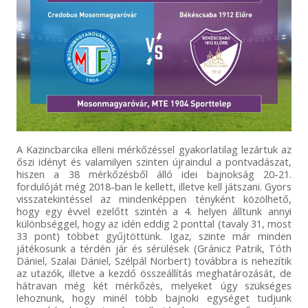
A Kazincbarcika elleni mérkőzéssel gyakorlatilag lezártuk az
őszi idényt és valamilyen szinten újraindul a pontvadászat,
hiszen a 38 mérkőzésből álló idei bajnokság 20-21.
fordulóját még 2018-ban le kellett, illetve kell játszani. Gyors
visszatekintéssel az mindenképpen tényként közölhető,
hogy egy évvel ezelőtt szintén a 4. helyen álltunk annyi
különbséggel, hogy az idén eddig 2 ponttal (tavaly 31, most
33 pont) többet gyűjtöttünk. Igaz, szinte már minden
játékosunk a térdén jár és sérülések (Gránicz Patrik, Tóth
Dániel, Szalai Dániel, Szélpál Norbert) továbbra is nehezítik
az utazók, illetve a kezdő összeállítás meghatározását, de
hátravan még két mérkőzés, melyeket úgy szükséges
lehoznunk, hogy minél több bajnoki egységet tudjunk