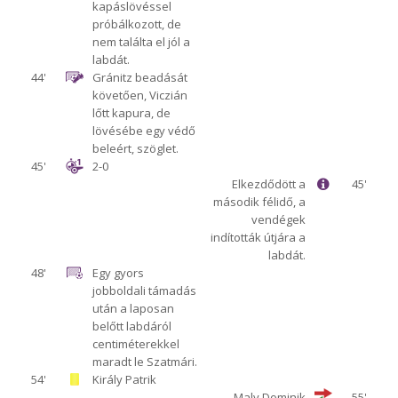
kapáslövéssel
próbálkozott, de
nem találta el jól a
labdát.
44'
Gránitz beadását
követően, Viczián
lőtt kapura, de
lövésébe egy védő
beleért, szöglet.
45'
2-0
Elkezdődött a
45'
második félidő, a
vendégek
indították útjára a
labdát.
48'
Egy gyors
jobboldali támadás
után a laposan
belőtt labdáról
centiméterekkel
maradt le Szatmári.
54'
Király Patrik
Maly Dominik
55'