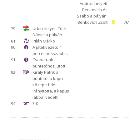
András helyett
Benkovich és
Szabó a pályán.
Benkovich Zsolt
76'
79'
Urbin helyett Tóth
Dániel a pályán.
81'
Pilán Márkó
90'
A játékvezető 4
percet hosszabbít.
91'
Csapatunk
büntetőhöz jutott.
92'
Király Patrik a
büntetőt a kapu
közepe felé
irányította, a kapus
lábbal védett.
94'
3-0