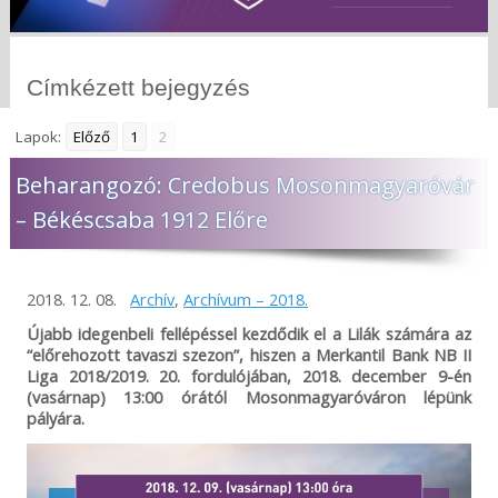
Címkézett bejegyzés
Lapok:
Előző
1
2
Beharangozó: Credobus Mosonmagyaróvár
– Békéscsaba 1912 Előre
2018. 12. 08.
Archív
,
Archívum – 2018.
Újabb idegenbeli fellépéssel kezdődik el a Lilák számára az
“előrehozott tavaszi szezon”, hiszen a Merkantil Bank NB II
Liga 2018/2019. 20. fordulójában, 2018. december 9-én
(vasárnap) 13:00 órától Mosonmagyaróváron lépünk
pályára.