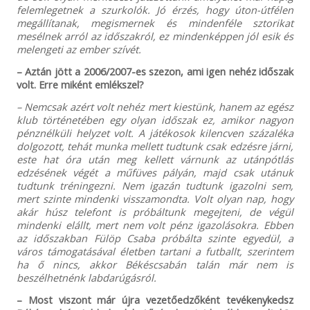
felemlegetnek a szurkolók. Jó érzés, hogy úton-útfélen
megállítanak, megismernek és mindenféle sztorikat
mesélnek arról az időszakról, ez mindenképpen jól esik és
melengeti az ember szívét.
– Aztán jött a 2006/2007-es szezon, ami igen nehéz időszak
volt. Erre miként emlékszel?
– Nemcsak azért volt nehéz mert kiestünk, hanem az egész
klub történetében egy olyan időszak ez, amikor nagyon
pénznélküli helyzet volt. A játékosok kilencven százaléka
dolgozott, tehát munka mellett tudtunk csak edzésre járni,
este hat óra után meg kellett várnunk az utánpótlás
edzésének végét a műfüves pályán, majd csak utánuk
tudtunk tréningezni. Nem igazán tudtunk igazolni sem,
mert szinte mindenki visszamondta. Volt olyan nap, hogy
akár húsz telefont is próbáltunk megejteni, de végül
mindenki elállt, mert nem volt pénz igazolásokra. Ebben
az időszakban Fülöp Csaba próbálta szinte egyedül, a
város támogatásával életben tartani a futballt, szerintem
ha ő nincs, akkor Békéscsabán talán már nem is
beszélhetnénk labdarúgásról.
– Most viszont már újra vezetőedzőként tevékenykedsz