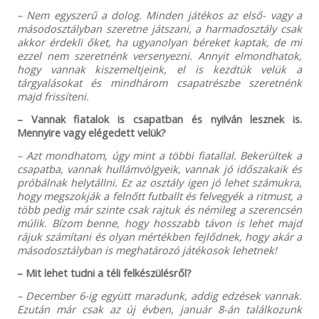
– Nem egyszerű a dolog. Minden játékos az első- vagy a
másodosztályban szeretne játszani, a harmadosztály csak
akkor érdekli őket, ha ugyanolyan béreket kaptak, de mi
ezzel nem szeretnénk versenyezni. Annyit elmondhatok,
hogy vannak kiszemeltjeink, el is kezdtük velük a
tárgyalásokat és mindhárom csapatrészbe szeretnénk
majd frissíteni.
– Vannak fiatalok is csapatban és nyilván lesznek is.
Mennyire vagy elégedett velük?
– Azt mondhatom, úgy mint a többi fiatallal. Bekerültek a
csapatba, vannak hullámvölgyeik, vannak jó időszakaik és
próbálnak helytállni. Ez az osztály igen jó lehet számukra,
hogy megszokják a felnőtt futballt és felvegyék a ritmust, a
több pedig már szinte csak rajtuk és némileg a szerencsén
múlik. Bízom benne, hogy hosszabb távon is lehet majd
rájuk számítani és olyan mértékben fejlődnek, hogy akár a
másodosztályban is meghatározó játékosok lehetnek!
– Mit lehet tudni a téli felkészülésről?
– December 6-ig együtt maradunk, addig edzések vannak.
Ezután már csak az új évben, január 8-án találkozunk