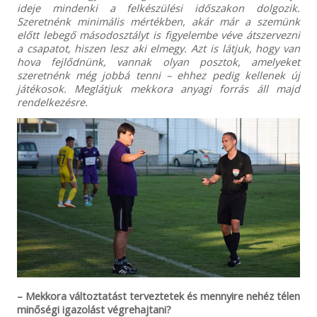
ideje mindenki a felkészülési időszakon dolgozik.
Szeretnénk minimális mértékben, akár már a szemünk
előtt lebegő másodosztályt is figyelembe véve átszervezni
a csapatot, hiszen lesz aki elmegy. Azt is látjuk, hogy van
hova fejlődnünk, vannak olyan posztok, amelyeket
szeretnénk még jobbá tenni – ehhez pedig kellenek új
játékosok. Meglátjuk mekkora anyagi forrás áll majd
rendelkezésre.
– Mekkora változtatást terveztetek és mennyire nehéz télen
minőségi igazolást végrehajtani?