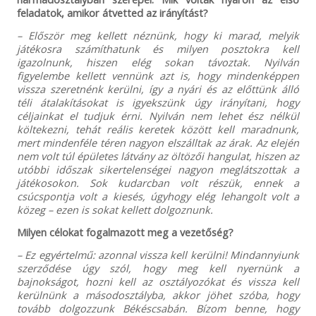
feladatok, amikor átvetted az irányítást?
– Először meg kellett néznünk, hogy ki marad, melyik
játékosra számíthatunk és milyen posztokra kell
igazolnunk, hiszen elég sokan távoztak. Nyilván
figyelembe kellett vennünk azt is, hogy mindenképpen
vissza szeretnénk kerülni, így a nyári és az előttünk álló
téli átalakításokat is igyekszünk úgy irányítani, hogy
céljainkat el tudjuk érni. Nyilván nem lehet ész nélkül
költekezni, tehát reális keretek között kell maradnunk,
mert mindenféle téren nagyon elszálltak az árak. Az elején
nem volt túl épületes látvány az öltözői hangulat, hiszen az
utóbbi időszak sikertelenségei nagyon meglátszottak a
játékosokon. Sok kudarcban volt részük, ennek a
csúcspontja volt a kiesés, úgyhogy elég lehangolt volt a
közeg – ezen is sokat kellett dolgoznunk.
Milyen célokat fogalmazott meg a vezetőség?
– Ez egyértelmű: azonnal vissza kell kerülni! Mindannyiunk
szerződése úgy szól, hogy meg kell nyernünk a
bajnokságot, hozni kell az osztályozókat és vissza kell
kerülnünk a másodosztályba, akkor jöhet szóba, hogy
tovább dolgozzunk Békéscsabán. Bízom benne, hogy