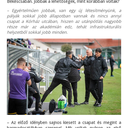
Békéscsabán. Jobbak a lehetőségek, mint korábban voltak?
– Egyértelműen jobbak, van egy új létesítményünk, a
pályák sokkal jobb állapotban vannak és nincs annyi
csapat a Kórház utcában, hiszen az utánpótlás nagyobb
része már az akadémián edz, tehát infrastrukturális
helyzetből sokkal jobb minden.
– Az előző idényben sajnos kiesett a csapat és megint a
harmadosztályban szerepel. Mik voltak nyáron az első