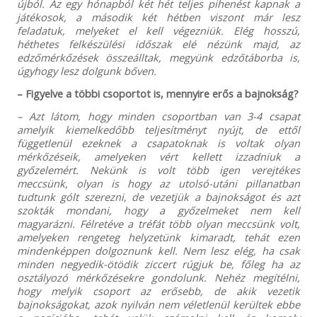
újból. Az egy hónapból két hét teljes pihenést kapnak a
játékosok, a második két hétben viszont már lesz
feladatuk, melyeket el kell végezniük. Elég hosszú,
héthetes felkészülési időszak elé nézünk majd, az
edzőmérkőzések összeálltak, megyünk edzőtáborba is,
úgyhogy lesz dolgunk bőven.
– Figyelve a többi csoportot is, mennyire erős a bajnokság?
– Azt látom, hogy minden csoportban van 3-4 csapat
amelyik kiemelkedőbb teljesítményt nyújt, de ettől
függetlenül ezeknek a csapatoknak is voltak olyan
mérkőzéseik, amelyeken vért kellett izzadniuk a
győzelemért. Nekünk is volt több igen verejtékes
meccsünk, olyan is hogy az utolsó-utáni pillanatban
tudtunk gólt szerezni, de vezetjük a bajnokságot és azt
szokták mondani, hogy a győzelmeket nem kell
magyarázni. Félretéve a tréfát több olyan meccsünk volt,
amelyeken rengeteg helyzetünk kimaradt, tehát ezen
mindenképpen dolgoznunk kell. Nem lesz elég, ha csak
minden negyedik-ötödik ziccert rúgjuk be, főleg ha az
osztályozó mérkőzésekre gondolunk. Nehéz megítélni,
hogy melyik csoport az erősebb, de akik vezetik
bajnokságokat, azok nyilván nem véletlenül kerültek ebbe