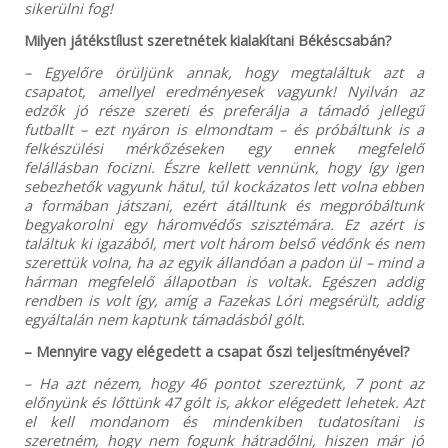
sikerülni fog!
Milyen játékstílust szeretnétek kialakítani Békéscsabán?
– Egyelőre örüljünk annak, hogy megtaláltuk azt a
csapatot, amellyel eredményesek vagyunk! Nyilván az
edzők jó része szereti és preferálja a támadó jellegű
futballt – ezt nyáron is elmondtam – és próbáltunk is a
felkészülési mérkőzéseken egy ennek megfelelő
felállásban focizni. Észre kellett vennünk, hogy így igen
sebezhetők vagyunk hátul, túl kockázatos lett volna ebben
a formában játszani, ezért átálltunk és megpróbáltunk
begyakorolni egy háromvédős szisztémára. Ez azért is
találtuk ki igazából, mert volt három belső védőnk és nem
szerettük volna, ha az egyik állandóan a padon ül – mind a
hárman megfelelő állapotban is voltak. Egészen addig
rendben is volt így, amíg a Fazekas Lóri megsérült, addig
egyáltalán nem kaptunk támadásból gólt.
– Mennyire vagy elégedett a csapat őszi teljesítményével?
– Ha azt nézem, hogy 46 pontot szereztünk, 7 pont az
előnyünk és lőttünk 47 gólt is, akkor elégedett lehetek. Azt
el kell mondanom és mindenkiben tudatosítani is
szeretném, hogy nem fogunk hátradőlni, hiszen már jó