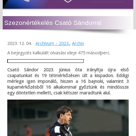
Szezonértékelés Csató Sándorral
2023. 12. 04.
Archívum – 2023.
,
Archív
A bejegyzés kalkulált olvasási ideje 475 másodperc.
Csató Sándor 2023. június óta irányítja újra első
csapatunkat és 19 tétmérkőzésen ült a kispadon. Eddigi
mérlege igen imponáló, hiszen a 16 bajnoki, valamint 3
kupamérkőzésből 16 alkalommal győztünk és mindössze
egy döntetlen mellett, csak kétszer maradtunk alul.