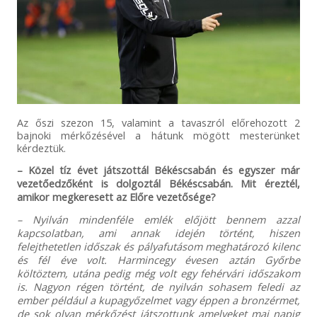
Az őszi szezon 15, valamint a tavaszról előrehozott 2
bajnoki mérkőzésével a hátunk mögött mesterünket
kérdeztük.
– Közel tíz évet játszottál Békéscsabán és egyszer már
vezetőedzőként is dolgoztál Békéscsabán. Mit éreztél,
amikor megkeresett az Előre vezetősége?
– Nyilván mindenféle emlék előjött bennem azzal
kapcsolatban, ami annak idején történt, hiszen
felejthetetlen időszak és pályafutásom meghatározó kilenc
és fél éve volt. Harmincegy évesen aztán Győrbe
költöztem, utána pedig még volt egy fehérvári időszakom
is. Nagyon régen történt, de nyilván sohasem feledi az
ember például a kupagyőzelmet vagy éppen a bronzérmet,
de sok olyan mérkőzést játszottunk amelyeket mai napig