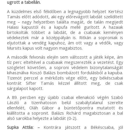
ugrott a tabellán.
A küzdelmes első félidőben a legnagyobb helyzet Kertész
Tamás előtt adódott, aki egy előrevágott labdát szelídített
meg – nagy helyzetben találta magát, de talán megijedt
Halasi kapustól és a kapufa mellé gurított. A hazaiak
birtokolták többet a labdát, de a csabaiak keményen
védekeztek már a középpályán is. Ritkán a soproniak is
eljutottak a vendég kapuhoz, ám ott vagy a védők, vagy
Mursits kapus volt nagyon magabiztos.
A második felvonás elején sem változott a játék képe, ám
tíz perc elteltével a csabaiak megszerezték a vezetést. Egy
szögletet követően, a soproni védelem bizonytalanságát
kihasználva Koszó Balázs bombázott fordulásból a kapuba.
Tizenöt perccel a mérkőzés vége előtt, egy békéscsabai
kontrát Sifter Tamás kézzel állított meg, de csak
sárgalapot kapott.
A 89. percben egy újabb csabai ellenakció végén Szabó
László a tizenhatoson belül szabálytalanul szerelte
ellenfelét, Oláh Gábor a büntetőpontra mutatott és
kiállította a sopronit. Balázs Richárd magabiztosan a bal
alsó sarokba helyezte a labdát (0-2).
Supka Attila: –
Kontrára játszott a Békéscsaba, jól