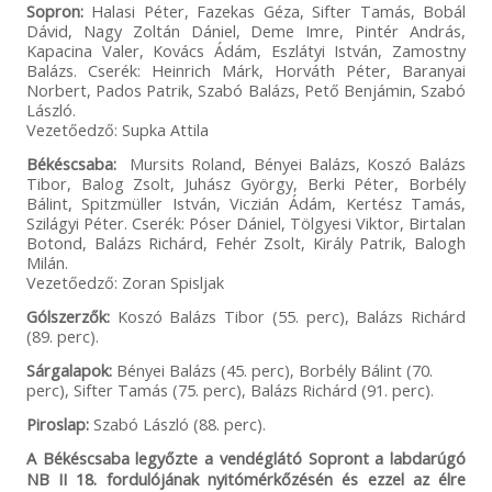
Sopron:
Halasi Péter, Fazekas Géza, Sifter Tamás, Bobál
Dávid, Nagy Zoltán Dániel, Deme Imre, Pintér András,
Kapacina Valer, Kovács Ádám, Eszlátyi István, Zamostny
Balázs. Cserék: Heinrich Márk, Horváth Péter, Baranyai
Norbert, Pados Patrik, Szabó Balázs, Pető Benjámin, Szabó
László.
Vezetőedző: Supka Attila
Békéscsaba:
Mursits Roland, Bényei Balázs, Koszó Balázs
Tibor, Balog Zsolt, Juhász György, Berki Péter, Borbély
Bálint, Spitzmüller István, Viczián Ádám, Kertész Tamás,
Szilágyi Péter. Cserék: Póser Dániel, Tölgyesi Viktor, Birtalan
Botond, Balázs Richárd, Fehér Zsolt, Király Patrik, Balogh
Milán.
Vezetőedző: Zoran Spisljak
Gólszerzők:
Koszó Balázs Tibor (55. perc), Balázs Richárd
(89. perc).
Sárgalapok:
Bényei Balázs (45. perc), Borbély Bálint (70.
perc), Sifter Tamás (75. perc), Balázs Richárd (91. perc).
Piroslap:
Szabó László (88. perc).
A Békéscsaba legyőzte a vendéglátó Sopront a labdarúgó
NB II 18. fordulójának nyitómérkőzésén és ezzel az élre