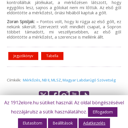
kontrolláltuk játékukat, a mérkőzésen látszott, hogy
egygólos lesz, sajnos a gólokat nem mi lőttük. Az első gól
eldöntötte a mérkőzést, óriási hibából kaptuk a gólt.
Zoran Spisljak: –
Fontos volt, hogy ki rúgja az első gólt, ez
nekünk sikerült. Szervezett volt mindkét csapat, a Sopron
többet támadott, mi veszélyesebben, az első gól
eldöntötte a mérkőzést, a szerencse is mellénk állt.
Jegyzőkönyv
Tabella
Címkék:
Mérkőzés
,
NB II
,
MLSZ
,
Magyar Labdarúgó Szövetség
Az 1912elore.hu sütiket használ. Az oldal böngészésével
© Békéscsaba 1912 Előre Futball Zrt.
hozzájárulsz a sütik használatához.
Elfogadom
Elutasítom
Beállítások
Adatkezelés
Webhost: M-Design