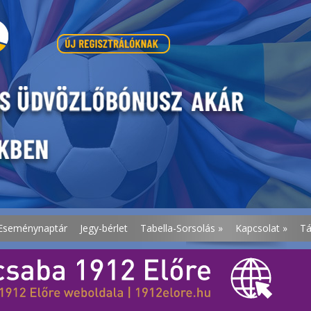
Eseménynaptár
Jegy-bérlet
Tabella-Sorsolás
»
Kapcsolat
»
T