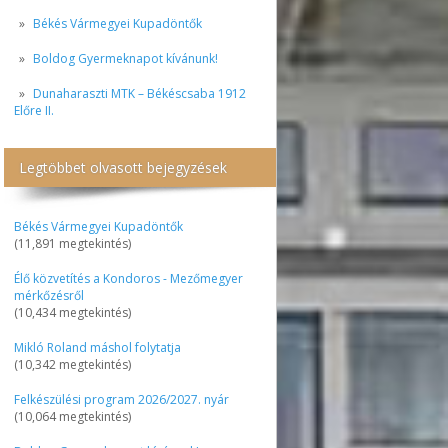
Békés Vármegyei Kupadöntők
Boldog Gyermeknapot kívánunk!
Dunaharaszti MTK – Békéscsaba 1912
Előre II.
Legtöbbet olvasott bejegyzések
Békés Vármegyei Kupadöntők
(11,891 megtekintés)
Élő közvetítés a Kondoros - Mezőmegyer
mérkőzésről
(10,434 megtekintés)
Mikló Roland máshol folytatja
(10,342 megtekintés)
Felkészülési program 2026/2027. nyár
(10,064 megtekintés)