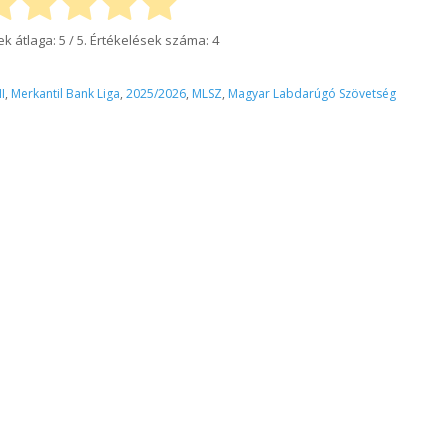
ek átlaga:
5
/ 5. Értékelések száma:
4
I
,
Merkantil Bank Liga
,
2025/2026
,
MLSZ
,
Magyar Labdarúgó Szövetség