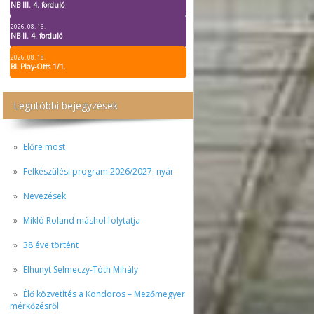
NB III. 4. forduló
2026. 08. 16.
NB II. 4. forduló
2026. 08. 18.
BL Play-Offs 1/1.
Legutóbbi bejegyzések
Előre most
Felkészülési program 2026/2027. nyár
Nevezések
Mikló Roland máshol folytatja
38 éve történt
Elhunyt Selmeczy-Tóth Mihály
Élő közvetítés a Kondoros – Mezőmegyer
mérkőzésről