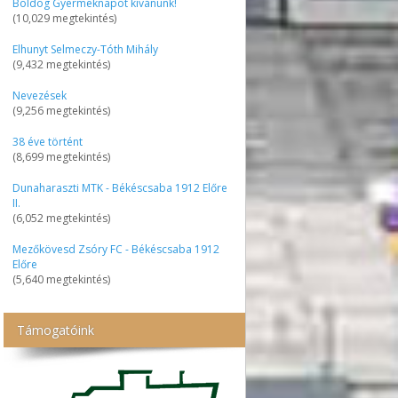
Boldog Gyermeknapot kívánunk!
(10,029 megtekintés)
Elhunyt Selmeczy-Tóth Mihály
(9,432 megtekintés)
Nevezések
(9,256 megtekintés)
38 éve történt
(8,699 megtekintés)
Dunaharaszti MTK - Békéscsaba 1912 Előre
II.
(6,052 megtekintés)
Mezőkövesd Zsóry FC - Békéscsaba 1912
Előre
(5,640 megtekintés)
Támogatóink