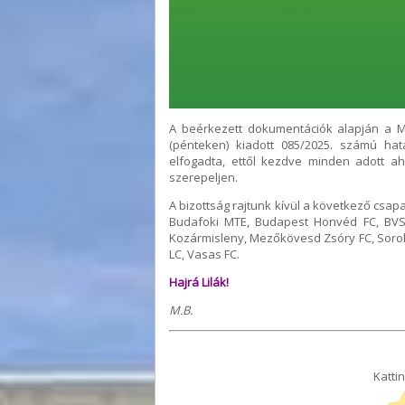
A beérkezett dokumentációk alapján a M
(pénteken) kiadott 085/2025. számú ha
elfogadta, ettől kezdve minden adott a
szerepeljen.
A bizottság rajtunk kívül a következő csap
Budafoki MTE, Budapest Honvéd FC, BVSC-
Kozármisleny, Mezőkövesd Zsóry FC, Sorok
LC, Vasas FC.
Hajrá Lilák!
M.B.
Kattin