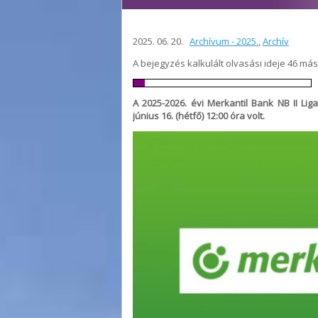
2025. 06. 20.
Archívum - 2025.
,
Archív
A bejegyzés kalkulált olvasási ideje 46 má
A 2025-2026. évi Merkantil Bank NB II Li
június 16. (hétfő) 12:00 óra volt.