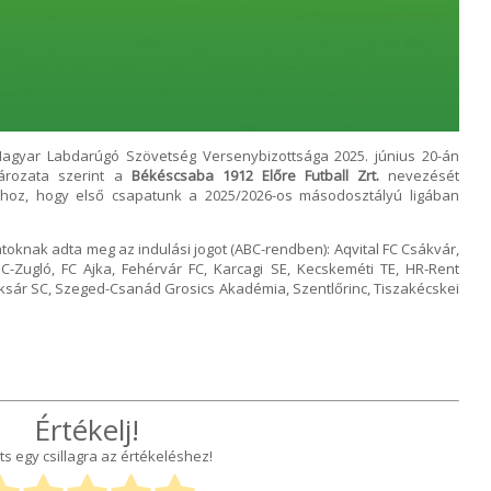
agyar Labdarúgó Szövetség Versenybizottsága 2025. június 20-án
tározata szerint a
Békéscsaba 1912 Előre Futball Zrt.
nevezését
hhoz, hogy első csapatunk a 2025/2026-os másodosztályú ligában
atoknak adta meg az indulási jogot (ABC-rendben): Aqvital FC Csákvár,
Zugló, FC Ajka, Fehérvár FC, Karcagi SE, Kecskeméti TE, HR-Rent
sár SC, Szeged-Csanád Grosics Akadémia, Szentlőrinc, Tiszakécskei
Értékelj!
ts egy csillagra az értékeléshez!