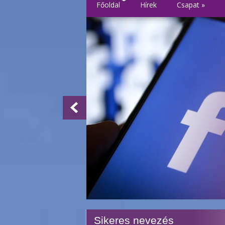
Főoldal
Hírek
Csapat
»
Sikeres nevezés