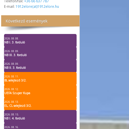
Telefon/fax:
+36 66 637 787
E-mail:
1912elore(at)1912elore.hu
Következő események
2026. 08. 08.
NB I. 3. forduló
2026. 08. 09.
NB III. 3. forduló
2026. 08. 09.
NB II. 3. forduló
2026. 08. 11.
BL selejtező 3/2.
2026. 08. 12.
UEFA Szuper Kupa
2026. 08. 13.
EL, CL selejtező 3/2.
2026. 08. 15.
NB I. 4. forduló
2026. 08. 16.