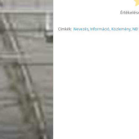
Értékelés
Címkék:
Nevezés
,
Információ
,
Közlemény
,
NB I