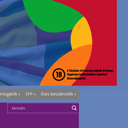
ámogatók
»
SFP
»
Éves beszámolók
»