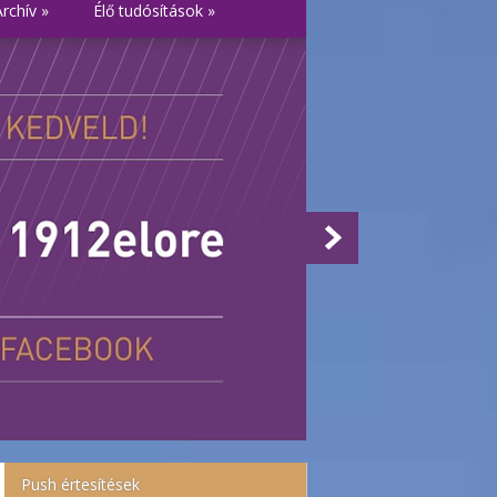
Archív
»
Élő tudósítások
»
Push értesítések