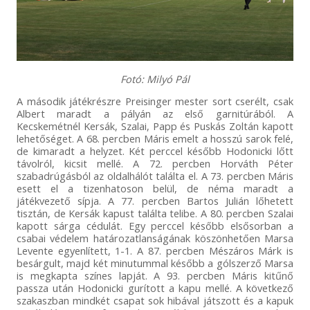
Fotó: Milyó Pál
A második játékrészre Preisinger mester sort cserélt, csak
Albert maradt a pályán az első garnitúrából. A
Kecskemétnél Kersák, Szalai, Papp és Puskás Zoltán kapott
lehetőséget. A 68. percben Máris emelt a hosszú sarok felé,
de kimaradt a helyzet. Két perccel később Hodonicki lőtt
távolról, kicsit mellé. A 72. percben Horváth Péter
szabadrúgásból az oldalhálót találta el. A 73. percben Máris
esett el a tizenhatoson belül, de néma maradt a
játékvezető sípja. A 77. percben Bartos Julián lőhetett
tisztán, de Kersák kapust találta telibe. A 80. percben Szalai
kapott sárga cédulát. Egy perccel később elsősorban a
csabai védelem határozatlanságának köszönhetően Marsa
Levente egyenlített, 1-1. A 87. percben Mészáros Márk is
besárgult, majd két minutummal később a gólszerző Marsa
is megkapta színes lapját. A 93. percben Máris kitűnő
passza után Hodonicki gurított a kapu mellé. A következő
szakaszban mindkét csapat sok hibával játszott és a kapuk