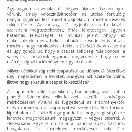
Egy nagyon színvonalas és kiegyensúlyozott bajnokságot
várunk, amely valószínűsíthetően az utolsó fordulóig
nagyon izgalmas lesz, mind a bajnoki cím, mind a kiesések
tekintetében. Az ország 12 legjobb csapata között
szerepelni megtiszteltetést, óriási lehetőséget, egyben
hatalmas felelősséget és munkát jelent. Ahogy az
előkészületeken és a békéscsabaiak lelkesedésén is látszik,
mindenki nagy várakozással tekint a 2015/2016-os szezonra
és úgy gondoljuk, hogy a csapat többségi tulajdonosa, a
város és szurkolóink egyaránt megérdemlik, hogy tíz év
után újra igazi fociélményben legyen részük.
Milyen célokkal vág neki csapatával az idénynek? Sikerült-e
úgy megerősíteni a keretet, ahogyan azt szerette volna,
illetve hogy sikerült a csapat felkészülése?
A csapat felkészülése jól sikerült, bár némileg kevés volt a
pihenő. Színvonalas ellenfelekkel sikerült tanulságos
mérkőzéseket vívnunk és függetlenül az eredményektől,
ezek mindenképp a csapatépítést szolgálták. Sok focistát
kipróbáltunk és akikről úgy gondoltuk, hogy segítségünkre
lehetnek megpróbáltunk megegyezni – vegyes sikerrel. A
Békéscsaba egyértelmű célja a bennmaradás, hasznos,
hangulatos és küzdelmes mérkőzések teljesítése.