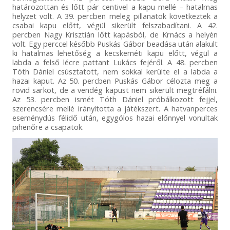
határozottan és lőtt pár centivel a kapu mellé – hatalmas
helyzet volt. A 39. percben meleg pillanatok következtek a
csabai kapu előtt, végül sikerült felszabadítani. A 42.
percben Nagy Krisztián lőtt kapásból, de Krnács a helyén
volt. Egy perccel később Puskás Gábor beadása után alakult
ki hatalmas lehetőség a kecskeméti kapu előtt, végül a
labda a felső lécre pattant Lukács fejéről. A 48. percben
Tóth Dániel csúsztatott, nem sokkal kerülte el a labda a
hazai kaput. Az 50. percben Puskás Gábor célozta meg a
rövid sarkot, de a vendég kapust nem sikerült megtréfálni.
Az 53. percben ismét Tóth Dániel próbálkozott fejjel,
szerencsére mellé irányította a játékszert. A hatvanperces
eseménydús félidő után, egygólos hazai előnnyel vonultak
pihenőre a csapatok.