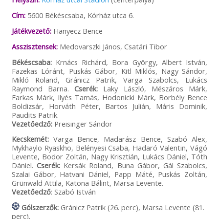
Cím:
5600 Békéscsaba, Kórház utca 6.
Játékvezető:
Hanyecz Bence
Asszisztensek:
Medovarszki János, Csatári Tibor
Békéscsaba:
Krnács Richárd, Bora György, Albert István,
Fazekas Lóránt, Puskás Gábor, Kitl Miklós, Nagy Sándor,
Mikló Roland, Gránicz Patrik, Varga Szabolcs, Lukács
Raymond Barna.
Cserék:
Laky László, Mészáros Márk,
Farkas Márk, Ilyés Tamás, Hodonicki Márk, Borbély Bence
Boldizsár, Horváth Péter, Bartos Julián, Máris Dominik,
Paudits Patrik.
Vezetőedző:
Preisinger Sándor
Kecskemét:
Varga Bence, Madarász Bence, Szabó Alex,
Mykhaylo Ryaskho, Belényesi Csaba, Hadaró Valentin, Vágó
Levente, Bodor Zoltán, Nagy Krisztián, Lukács Dániel, Tóth
Dániel.
Cserék:
Kersák Roland, Buna Gábor, Gál Szabolcs,
Szalai Gábor, Hatvani Dániel, Papp Máté, Puskás Zoltán,
Grünwald Attila, Katona Bálint, Marsa Levente.
Vezetőedző
: Szabó István
Gólszerzők:
Gránicz Patrik (26. perc), Marsa Levente (81.
perc).