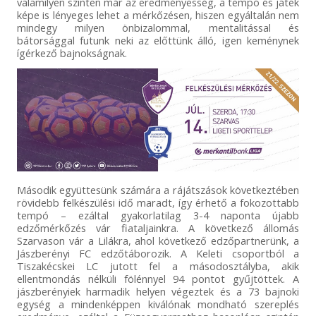
valamilyen szinten már az eredményesség, a tempó és játék
képe is lényeges lehet a mérkőzésen, hiszen egyáltalán nem
mindegy milyen önbizalommal, mentalitással és
bátorsággal futunk neki az előttünk álló, igen keménynek
ígérkező bajnokságnak.
Második együttesünk számára a rájátszások következtében
rövidebb felkészülési idő maradt, így érhető a fokozottabb
tempó – ezáltal gyakorlatilag 3-4 naponta újabb
edzőmérkőzés vár fiataljainkra. A következő állomás
Szarvason vár a Lilákra, ahol következő edzőpartnerünk, a
Jászberényi FC edzőtáborozik. A Keleti csoportból a
Tiszakécskei LC jutott fel a másodosztályba, akik
ellentmondás nélküli fölénnyel 94 pontot gyűjtöttek. A
jászberényiek harmadik helyen végeztek és a 73 bajnoki
egység a mindenképpen kiválónak mondható szereplés