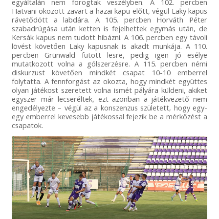
egyáltalán nem forogtak veszélyben. A 102. percben
Hatvani okozott zavart a hazai kapu előtt, végül Laky kapus
rávetődött a labdára. A 105. percben Horváth Péter
szabadrúgása után ketten is fejelhettek egymás után, de
Kersák kapus nem tudott hibázni. A 106. percben egy távoli
lövést követően Laky kapusnak is akadt munkája. A 110.
percben Grünwald futott lesre, pedig igen jó esélye
mutatkozott volna a gólszerzésre. A 115. percben némi
diskurzust követően mindkét csapat 10-10 emberrel
folytatta. A fennforgást az okozta, hogy mindkét együttes
olyan játékost szeretett volna ismét pályára küldeni, akiket
egyszer már lecseréltek, ezt azonban a játékvezető nem
engedélyezte – végül az a konszenzus született, hogy egy-
egy emberrel kevesebb játékossal fejezik be a mérkőzést a
csapatok.