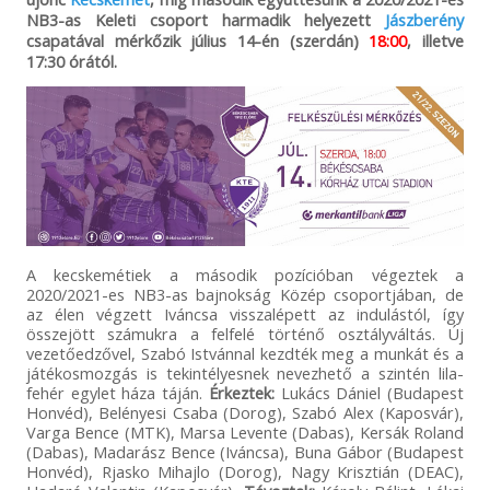
NB3-as Keleti csoport harmadik helyezett
Jászberény
csapatával mérkőzik július 14-én (szerdán)
18:00
, illetve
17:30 órától.
A kecskemétiek a második pozícióban végeztek a
2020/2021-es NB3-as bajnokság Közép csoportjában, de
az élen végzett Iváncsa visszalépett az indulástól, így
összejött számukra a felfelé történő osztályváltás. Új
vezetőedzővel, Szabó Istvánnal kezdték meg a munkát és a
játékosmozgás is tekintélyesnek nevezhető a szintén lila-
fehér egylet háza táján.
Érkeztek:
Lukács Dániel (Budapest
Honvéd), Belényesi Csaba (Dorog), Szabó Alex (Kaposvár),
Varga Bence (MTK), Marsa Levente (Dabas), Kersák Roland
(Dabas), Madarász Bence (Iváncsa), Buna Gábor (Budapest
Honvéd), Rjasko Mihajlo (Dorog), Nagy Krisztián (DEAC),