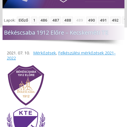
Lapok:
Előző
1
486
487
488
489
490
491
492
7
Békéscsaba 1912 Előre – Kecskeméti TE
2021. 07. 10.
Mérkőzések
,
Felkészülési mérkőzések 2021-
2022