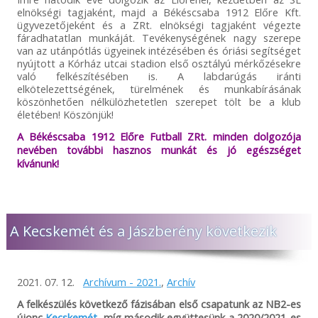
elnökségi tagjaként, majd a Békéscsaba 1912 Előre Kft.
ügyvezetőjeként és a ZRt. elnökségi tagjaként végezte
fáradhatatlan munkáját. Tevékenységének nagy szerepe
van az utánpótlás ügyeinek intézésében és óriási segítséget
nyújtott a Kórház utcai stadion első osztályú mérkőzésekre
való felkészítésében is. A labdarúgás iránti
elkötelezettségének, türelmének és munkabírásának
köszönhetően nélkülözhetetlen szerepet tölt be a klub
életében! Köszönjük!
A Békéscsaba 1912 Előre Futball ZRt. minden dolgozója
nevében további hasznos munkát és jó egészséget
kívánunk!
A Kecskemét és a Jászberény következik
2021. 07. 12.
Archívum - 2021.
,
Archív
A felkészülés következő fázisában első csapatunk az NB2-es
újonc
Kecskemét
, míg második együttesünk a 2020/2021-es