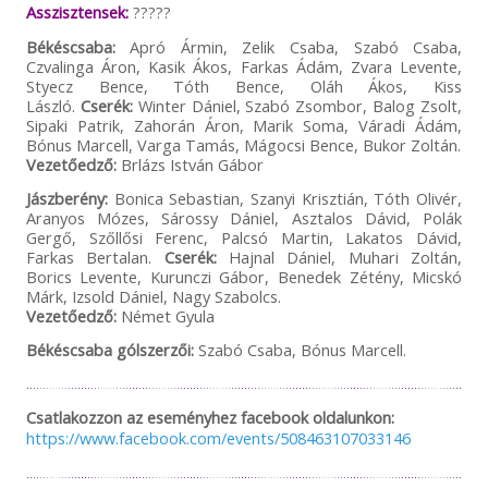
Asszisztensek:
?????
Békéscsaba:
Apró Ármin, Zelik Csaba, Szabó Csaba,
Czvalinga Áron, Kasik Ákos, Farkas Ádám, Zvara Levente,
Styecz Bence, Tóth Bence, Oláh Ákos, Kiss
László.
Cserék:
Winter Dániel, Szabó Zsombor, Balog Zsolt,
Sipaki Patrik, Zahorán Áron, Marik Soma, Váradi Ádám,
Bónus Marcell, Varga Tamás, Mágocsi Bence, Bukor Zoltán.
Vezetőedző:
Brlázs István Gábor
Jászberény:
Bonica Sebastian, Szanyi Krisztián, Tóth Olivér,
Aranyos Mózes, Sárossy Dániel, Asztalos Dávid, Polák
Gergő, Szőllősi Ferenc, Palcsó Martin, Lakatos Dávid,
Farkas Bertalan.
Cserék:
Hajnal Dániel, Muhari Zoltán,
Borics Levente, Kurunczi Gábor, Benedek Zétény, Micskó
Márk, Izsold Dániel, Nagy Szabolcs.
Vezetőedző:
Német Gyula
Békéscsaba gólszerzői:
Szabó Csaba, Bónus Marcell.
Csatlakozzon az eseményhez facebook oldalunkon:
https://www.facebook.com/events/508463107033146