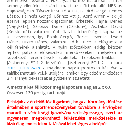
eredménye, ezáltal a Füzesgyarmathoz hasonlóan szintén
kemény ellenfélnek számít majd az előttünk álló NB3-as
bajnokságban.
Távozott:
Süttő Attila, G. Bíró Gergő, Gémes
László, Pálinkás Gergő, Lőrincz Attila, Apró Ármin – aki jó
eséllyel éppen hozzánk igazolhat.
Érkeztek:
Hajnal Dénes
(Nagykáta), Sárossy Dániel (Gárdony), Asztalos Dávid
(Kecskemét), valamint több fiatal is lehetőséget kaphat az
új szezonban, így Polák Gergő, Borics Levente, Izsold
Dániel, Uram Dénes, valamint Tóth Olivér is elfogadta a
kék-fehérek ajánlatát. A nyári időszakban eddig kétszer
léptek pályára előkészületi mérkőzéseken, melyeken a
következő eredmények születtek: Törökszentmiklós –
Jászberényi FC 1-2, Mezőtúr – Jászberényi FC 1-2. Utoljára
2019. július 6-án
– majdnem napra pontosan két éve –
találkozhattunk velük utoljára, amikor egy edzőmérkőzésen
2-1 arányú békéscsabai győzelem született.
A meccs a két fél közös megállapodása alapján 2 x 60,
összesen 120 percig tart majd.
Felhívjuk az érdeklődők figyelmét, hogy a Kormány döntése
értelmében a sportrendezvényeken továbbra is érvényben
maradt a védettségi igazolvány szükségessége, ezért az
ingyenesen megtekinthető felkészülési mérkőzésekre is
kizárólag ennek felmutatásával lehetséges a belépés.