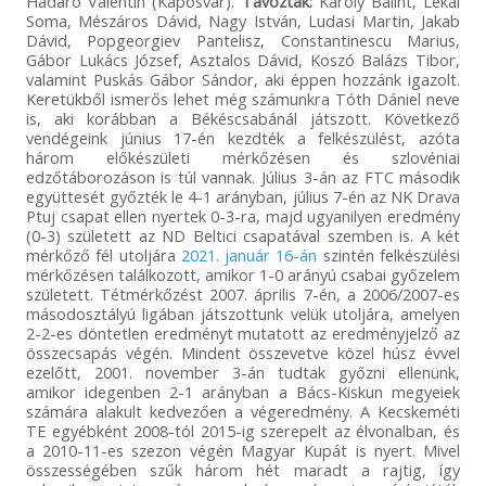
Hadaró Valentin (Kaposvár).
Távoztak:
Károly Bálint, Lékai
Soma, Mészáros Dávid, Nagy István, Ludasi Martin, Jakab
Dávid, Popgeorgiev Pantelisz, Constantinescu Marius,
Gábor Lukács József, Asztalos Dávid, Koszó Balázs Tibor,
valamint Puskás Gábor Sándor, aki éppen hozzánk igazolt.
Keretükből ismerős lehet még számunkra Tóth Dániel neve
is, aki korábban a Békéscsabánál játszott. Következő
vendégeink június 17-én kezdték a felkészülést, azóta
három előkészületi mérkőzésen és szlovéniai
edzőtáborozáson is túl vannak. Július 3-án az FTC második
együttesét győzték le 4-1 arányban, július 7-én az NK Drava
Ptuj csapat ellen nyertek 0-3-ra, majd ugyanilyen eredmény
(0-3) született az ND Beltici csapatával szemben is. A két
mérkőző fél utoljára
2021. január 16-án
szintén felkészülési
mérkőzésen találkozott, amikor 1-0 arányú csabai győzelem
született. Tétmérkőzést 2007. április 7-én, a 2006/2007-es
másodosztályú ligában játszottunk velük utoljára, amelyen
2-2-es döntetlen eredményt mutatott az eredményjelző az
összecsapás végén. Mindent összevetve közel húsz évvel
ezelőtt, 2001. november 3-án tudtak győzni ellenünk,
amikor idegenben 2-1 arányban a Bács-Kiskun megyeiek
számára alakult kedvezően a végeredmény. A Kecskeméti
TE egyébként 2008-tól 2015-ig szerepelt az élvonalban, és
a 2010-11-es szezon végén Magyar Kupát is nyert. Mivel
összességében szűk három hét maradt a rajtig, így