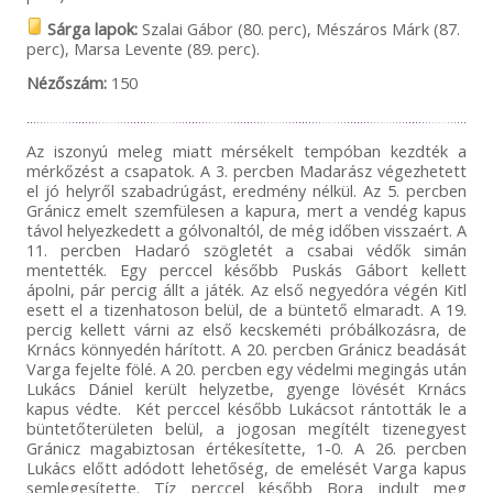
Sárga lapok:
Szalai Gábor (80. perc), Mészáros Márk (87.
perc), Marsa Levente (89. perc).
Nézőszám:
150
Az iszonyú meleg miatt mérsékelt tempóban kezdték a
mérkőzést a csapatok. A 3. percben Madarász végezhetett
el jó helyről szabadrúgást, eredmény nélkül. Az 5. percben
Gránicz emelt szemfülesen a kapura, mert a vendég kapus
távol helyezkedett a gólvonaltól, de még időben visszaért. A
11. percben Hadaró szögletét a csabai védők simán
mentették. Egy perccel később Puskás Gábort kellett
ápolni, pár percig állt a játék. Az első negyedóra végén Kitl
esett el a tizenhatoson belül, de a büntető elmaradt. A 19.
percig kellett várni az első kecskeméti próbálkozásra, de
Krnács könnyedén hárított. A 20. percben Gránicz beadását
Varga fejelte fölé. A 20. percben egy védelmi megingás után
Lukács Dániel került helyzetbe, gyenge lövését Krnács
kapus védte. Két perccel később Lukácsot rántották le a
büntetőterületen belül, a jogosan megítélt tizenegyest
Gránicz magabiztosan értékesítette, 1-0. A 26. percben
Lukács előtt adódott lehetőség, de emelését Varga kapus
semlegesítette. Tíz perccel később Bora indult meg