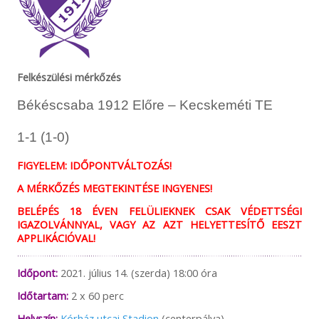
Felkészülési mérkőzés
Békéscsaba 1912 Előre – Kecskeméti TE
1-1 (1-0)
FIGYELEM: IDŐPONTVÁLTOZÁS!
A MÉRKŐZÉS MEGTEKINTÉSE INGYENES!
BELÉPÉS 18 ÉVEN FELÜLIEKNEK CSAK VÉDETTSÉGI
IGAZOLVÁNNYAL, VAGY AZ AZT HELYETTESÍTŐ EESZT
APPLIKÁCIÓVAL!
Időpont:
2021. július 14. (szerda) 18:00 óra
Időtartam:
2 x 60 perc
Helyszín:
Kórház utcai Stadion
(centerpálya)