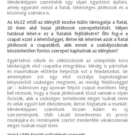
Mindenképpen szeretnénk egy olyan együttest építeni,
amely egyaránt vonzó a fiatal, tehetséges játékosok és a
közönség számára is.
Az MLSZ ettől az idénytől kezdve külön támogatja a fiatal,
20 éven aluli hazai játékosok szerepeltetését. Milyen
hatással lehet-e ez a fiatalok fejlődésére? Élni fog-e a
csapat ezzel a lehetőséggel, illetve kik lehetnek azok a fiatal
játékosok a csapatából, akik ennek a szabályozásnak
köszönhetően fontos szerepet kaphatnak az idényben?
Egyértelmű célunk és célkitűzésünk az utánpótlás korú
labdarúgók első csapatba integrálása. Mindig is pártoltuk
és maximálisan előtérbe helyeztük ezt a feladatunkat, de
amennyiben ezt egy első osztályú bajnokságban
kényszerből szükséges megtenni, az mindig felelősséggel
jár – különösen egy újonnan feljutó csapat esetében. Meg
kell néznünk, hogy a hazai játékosaink közül vannak-e olyan
focisták, akik a szükséges terhelésnek eleget tudnak tenni
és velük együtt kell elkezdenünk, illetve folytatunk a munkát.
Mindenképpen számítunk Viczián Ádám és új
szerzeményünk, Oláh László következetes és precíz
munkájára és reményeink szerint mindenféle várakozásnak
eleget tudnak majd tenni.
Hajrá Lilák! Együtt erősebbek vagyunk!