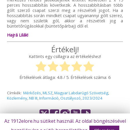
perces hosszabbítás következik. A hosszabbításban több
gólt szerző csapat szerzi meg a részvételi jogot. Ha a
hosszabbítás során mindkét csapat ugyanannyi gólt szerez,
vagy nem születik gól, akkor a részvételi jog a
büntetőrúgásokkal (büntetőpárbaj) dől el.
Hajrá Lilák!
Értékelj!
Kattints egy csillagra az értékeléshez!
Értékelések átlaga:
4.8
/ 5. Értékelések száma:
6
Címkék:
Mérkőzés
,
MLSZ
,
Magyar Labdarúgó Szövetség
,
Közlemény
,
NB III
,
Információ
,
Osztályozó
,
2023/2024
Az 1912elore.hu sütiket használ. Az oldal böngészésével
© Békéscsaba 1912 Előre Futball Zrt.