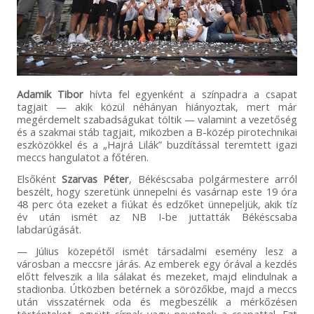
Adamik Tibor
hívta fel egyenként a színpadra a csapat
tagjait — akik közül néhányan hiányoztak, mert már
megérdemelt szabadságukat töltik — valamint a vezetőség
és a szakmai stáb tagjait, miközben a B-közép pirotechnikai
eszközökkel és a „Hajrá Lilák” buzdítással teremtett igazi
meccs hangulatot a főtéren.
Elsőként
Szarvas Péter
, Békéscsaba polgármestere arról
beszélt, hogy szeretünk ünnepelni és vasárnap este 19 óra
48 perc óta ezeket a fiúkat és edzőket ünnepeljük, akik tíz
év után ismét az NB I-be juttatták Békéscsaba
labdarúgását.
— Július közepétől ismét társadalmi esemény lesz a
városban a meccsre járás. Az emberek egy órával a kezdés
előtt felveszik a lila sálakat és mezeket, majd elindulnak a
stadionba. Útközben betérnek a sörözőkbe, majd a meccs
után visszatérnek oda és megbeszélik a mérkőzésen
történteket, együtt sírnak vagy nevetnek a csapattal. Ezt