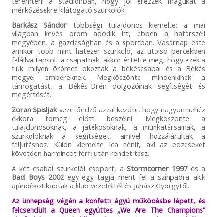
teremteni a stadionban, hogy jól érezzék magukat a
mérkőzésekre kilátogató szurkolók.
Barkász Sándor
többségi tulajdonos kiemelte: a mai
világban kevés öröm adódik itt, ebben a határszéli
megyében, a gazdaságban és a sportban. Vasárnap este
amikor több mint hatezer szurkoló, az utolsó percekben
felállva tapsolt a csapatnak, akkor értette meg, hogy ezek a
fiúk milyen örömet okoztak a békéscsabai és a Békés
megyei embereknek. Megköszönte mindenkinek a
támogatást, a Békés-Drén dolgozóinak segítségét és
megértését.
Zoran Spisljak
vezetőedző azzal kezdte, hogy nagyon nehéz
ekkora tömeg előtt beszélni. Megköszönte a
tulajdonosoknak, a játékosoknak, a munkatársainak, a
szurkolóknak a segítséget, amivel hozzájárultak a
feljutáshoz. Külön kiemelte Ica nénit, aki az edzéseket
követően harmincöt férfi után rendet tesz.
A két csabai szurkolói csoport, a
Stormcorner 1997
és a
Bad Boys 2002
egy-egy tagja ment fel a színpadra akik
ajándékot kaptak a klub vezetőitől és Juhász Györgytől.
Az ünnepség végén a konfetti ágyú működésbe lépett, és
felcsendült a Queen együttes „We Are The Champions”