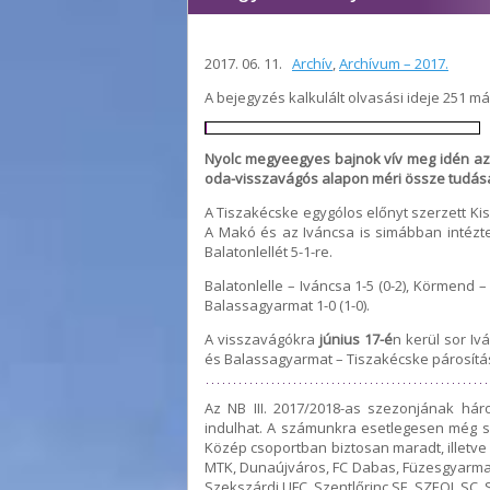
2017. 06. 11.
Archív
,
Archívum – 2017.
A bejegyzés kalkulált olvasási ideje 251 m
Nyolc megyeegyes bajnok vív meg idén azé
oda-visszavágós alapon méri össze tudását
A Tiszakécske egygólos előnyt szerzett Ki
A Makó és az Iváncsa is simábban intézte 
Balatonlellét 5-1-re.
Balatonlelle – Iváncsa 1-5 (0-2), Körmend 
Balassagyarmat 1-0 (1-0).
A visszavágókra
június 17-é
n kerül sor I
és Balassagyarmat – Tiszakécske párosít
Az NB III. 2017/2018-as szezonjának háro
indulhat. A számunkra esetlegesen még s
Közép csoportban biztosan maradt, illetve
MTK, Dunaújváros, FC Dabas, Füzesgyarmat
Szekszárdi UFC, Szentlőrinc SE, SZEOL SC, 