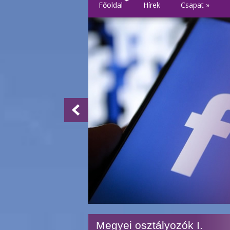
Főoldal
Hírek
Csapat
»
Megyei osztályozók I.