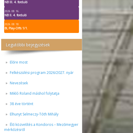
NB III. 4. forduló
2026. 08. 16.
NB II. 4. forduló
2026. 08. 18.
BL Play-Offs 1/1.
Legutóbbi bejegyzések
Előre most
Felkészülési program 2026/2027. nyár
Nevezések
Mikló Roland máshol folytatja
38 éve történt
Elhunyt Selmeczy-Tóth Mihály
Élő közvetítés a Kondoros – Mezőmegyer
mérkőzésről