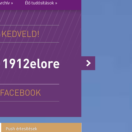
Archív
»
Élő tudósítások
»
Push értesítések