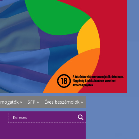
ámogatók
»
SFP
»
Éves beszámolók
»