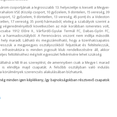
három csoportjának a legrosszabb 13. helyezettje is kiesett a Megyei-
rahalom VSE (Közép csoport, 10 győzelem, 9 döntelen, 15 vereség, 39
csoport, 12 győzelem, 9 döntetlen, 13 vereség, 45 pont) és a Videoton
ntetlen, 17 vereség, 35 pont) hármasból, elvileg a szabályok szerint a
ság végeredményéből következően az már korábban ismeretes volt,
csaba 1912 Előre II., Várfürdő-Gyulai Termál FC, Dabas-Gyón FC,
k a harmadosztályból. A Ferencváros viszont nem indítja második
dó hely maradt. Látható és megszámolható, hogy a tizenhatcsapatos
sszük a megyeegyes osztályozókból feljutókat és feltételezzük,
infrastruktúra is minden jogosult klub rendelkezésére áll, akkor
teljes feltöltéséhez még két egyesület felkérésére lehet szükség.
llalná a NB III-as szereplést, de amennyiben csak a Megye I. marad
 is elindítja majd csapatát. A felsőbb osztályban való indulás
 a körülmények szerencsés alakulásában bízhatunk.
l még minden igen képlékeny, így bajnokságokban résztvevő csapatok
ó