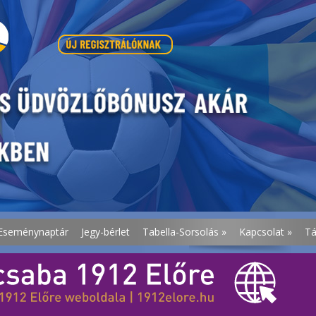
Eseménynaptár
Jegy-bérlet
Tabella-Sorsolás
»
Kapcsolat
»
T