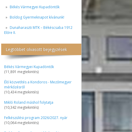
Békés Vármegyei Kupadöntők
Boldog Gyermeknapot kívánunk!
Dunaharaszti MTK – Békéscsaba 1912
Előre II.
Legtöbbet olvasott bejegyzések
Békés Vármegyei Kupadöntők
(11,891 megtekintés)
Élő közvetítés a Kondoros - Mezőmegyer
mérkőzésről
(10,434 megtekintés)
Mikló Roland máshol folytatja
(10,342 megtekintés)
Felkészülési program 2026/2027. nyár
(10,064 megtekintés)