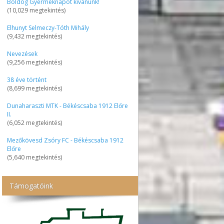
Boldog Gyermeknapot kívánunk!
(10,029 megtekintés)
Elhunyt Selmeczy-Tóth Mihály
(9,432 megtekintés)
Nevezések
(9,256 megtekintés)
38 éve történt
(8,699 megtekintés)
Dunaharaszti MTK - Békéscsaba 1912 Előre
II.
(6,052 megtekintés)
Mezőkövesd Zsóry FC - Békéscsaba 1912
Előre
(5,640 megtekintés)
Támogatóink