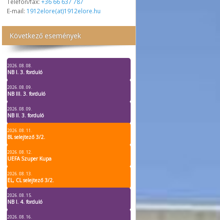
Telefon/fax:
+36 66 637 787
E-mail:
1912elore(at)1912elore.hu
Következő események
2026. 08. 08.
NB I. 3. forduló
2026. 08. 09.
NB III. 3. forduló
2026. 08. 09.
NB II. 3. forduló
2026. 08. 11.
BL selejtező 3/2.
2026. 08. 12.
UEFA Szuper Kupa
2026. 08. 13.
EL, CL selejtező 3/2.
2026. 08. 15.
NB I. 4. forduló
2026. 08. 16.