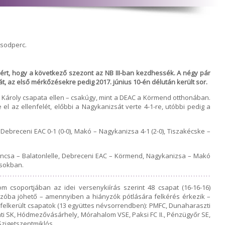
ásodperc.
rt, hogy a következő szezont az NB III-ban kezdhessék. A négy pár
, az első mérkőzésekre pedig 2017. június 10-én délután került sor.
s Károly csapata ellen – csakúgy, mint a DEAC a Körmend otthonában.
el az ellenfelét, előbbi a Nagykanizsát verte 4-1-re, utóbbi pedig a
– Debreceni EAC 0-1 (0-0), Makó – Nagykanizsa 4-1 (2-0), Tiszakécske –
váncsa – Balatonlelle, Debreceni EAC – Körmend, Nagykanizsa – Makó
ásokban.
m csoportjában az idei versenykiírás szerint 48 csapat (16-16-16)
zóba jöhető – amennyiben a hiányzók pótlására felkérés érkezik –
 felkerült csapatok (13 együttes névsorrendben): PMFC, Dunaharaszti
i SK, Hódmezővásárhely, Mórahalom VSE, Paksi FC II., Pénzügyőr SE,
Szigetszentmiklós.