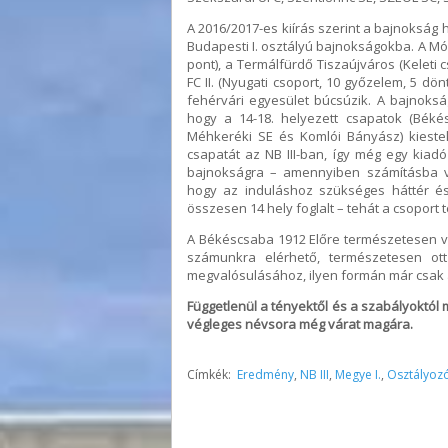
A 2016/2017-es kiírás szerint a bajnokság 
Budapesti I. osztályú bajnokságokba. A Mó
pont), a Termálfürdő Tiszaújváros (Keleti 
FC II. (Nyugati csoport, 10 győzelem, 5 dö
fehérvári egyesület búcsúzik. A bajnok
hogy a 14-18. helyezett csapatok (Békés
Méhkeréki SE és Komlói Bányász) kieste
csapatát az NB III-ban, így még egy kia
bajnokságra – amennyiben számításba ve
hogy az induláshoz szükséges háttér és 
összesen 14 hely foglalt – tehát a csoport 
A Békéscsaba 1912 Előre természetesen vá
számunkra elérhető, természetesen ott
megvalósulásához, ilyen formán már csak
Függetlenül a tényektől és a szabályoktó
végleges névsora még várat magára.
Címkék:
Eredmény
,
NB III
,
Megye I.
,
Osztályoz