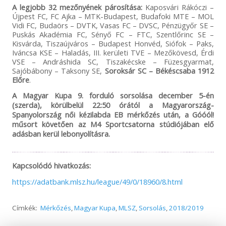
A legjobb 32 mezőnyének párosítása:
Kaposvári Rákóczi –
Újpest FC, FC Ajka – MTK-Budapest, Budafoki MTE – MOL
Vidi FC, Budaörs – DVTK, Vasas FC – DVSC, Pénzügyőr SE –
Puskás Akadémia FC, Sényő FC – FTC, Szentlőrinc SE –
Kisvárda, Tiszaújváros – Budapest Honvéd, Siófok – Paks,
Iváncsa KSE – Haladás, III. kerületi TVE – Mezőkövesd, Érdi
VSE – Andráshida SC, Tiszakécske – Füzesgyarmat,
Sajóbábony – Taksony SE,
Soroksár SC – Békéscsaba 1912
Előre
.
A Magyar Kupa 9. forduló sorsolása december 5-én
(szerda), körülbelül 22:50 órától a Magyarország-
Spanyolország női kézilabda EB mérkőzés után, a Góóól!
műsort követően az M4 Sportcsatorna stúdiójában elő
adásban kerül lebonyolításra.
Kapcsolódó hivatkozás:
https://adatbank.mlsz.hu/league/49/0/18960/8.html
Címkék:
Mérkőzés
,
Magyar Kupa
,
MLSZ
,
Sorsolás
,
2018/2019