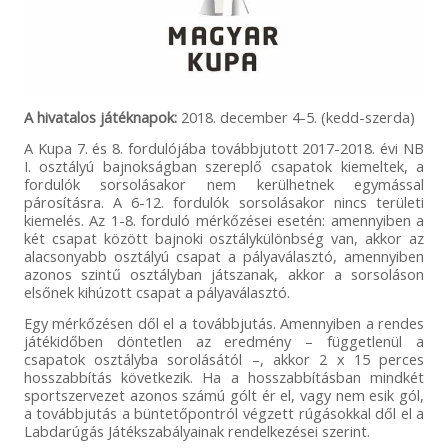
A hivatalos játéknapok:
2018. december 4-5. (kedd-szerda)
A Kupa 7. és 8. fordulójába továbbjutott 2017-2018. évi NB
I. osztályú bajnokságban szereplő csapatok kiemeltek, a
fordulók sorsolásakor nem kerülhetnek egymással
párosításra. A 6-12. fordulók sorsolásakor nincs területi
kiemelés. Az 1-8. forduló mérkőzései esetén: amennyiben a
két csapat között bajnoki osztálykülönbség van, akkor az
alacsonyabb osztályú csapat a pályaválasztó, amennyiben
azonos szintű osztályban játszanak, akkor a sorsoláson
elsőnek kihúzott csapat a pályaválasztó.
Egy mérkőzésen dől el a továbbjutás. Amennyiben a rendes
játékidőben döntetlen az eredmény – függetlenül a
csapatok osztályba sorolásától –, akkor 2 x 15 perces
hosszabbítás következik. Ha a hosszabbításban mindkét
sportszervezet azonos számú gólt ér el, vagy nem esik gól,
a továbbjutás a büntetőpontról végzett rúgásokkal dől el a
Labdarúgás Játékszabályainak rendelkezései szerint.