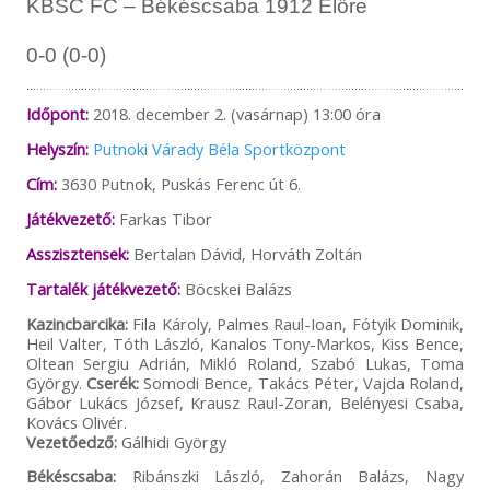
KBSC FC – Békéscsaba 1912 Előre
0-0 (0-0)
Időpont:
2018. december 2. (vasárnap) 13:00 óra
Helyszín:
Putnoki Várady Béla Sportközpont
Cím:
3630 Putnok, Puskás Ferenc út 6.
Játékvezető:
Farkas Tibor
Asszisztensek:
Bertalan Dávid, Horváth Zoltán
Tartalék játékvezető:
Böcskei Balázs
Kazincbarcika:
Fila Károly, Palmes Raul-Ioan, Fótyik Dominik,
Heil Valter, Tóth László, Kanalos Tony-Markos, Kiss Bence,
Oltean Sergiu Adrián, Mikló Roland, Szabó Lukas, Toma
György.
Cserék:
Somodi Bence, Takács Péter, Vajda Roland,
Gábor Lukács József, Krausz Raul-Zoran, Belényesi Csaba,
Kovács Olivér.
Vezetőedző:
Gálhidi György
Békéscsaba:
Ribánszki László, Zahorán Balázs, Nagy