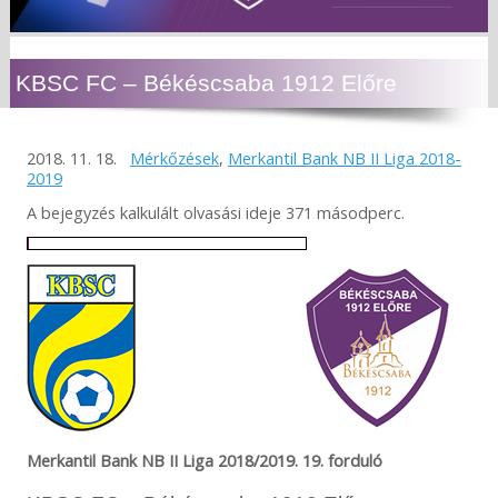
KBSC FC – Békéscsaba 1912 Előre
2018. 11. 18.
Mérkőzések
,
Merkantil Bank NB II Liga 2018-
2019
A bejegyzés kalkulált olvasási ideje 371 másodperc.
Merkantil Bank NB II Liga 2018/2019. 19. forduló