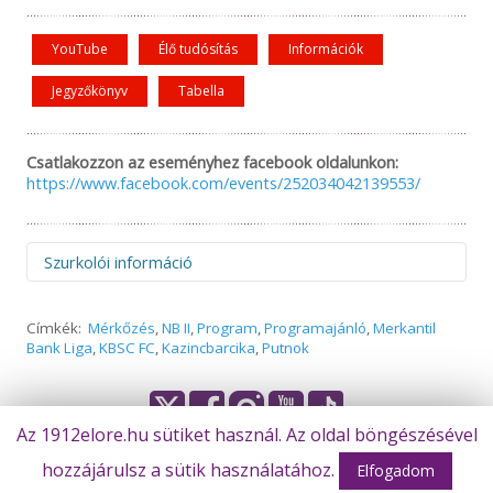
YouTube
Élő tudósítás
Információk
Jegyzőkönyv
Tabella
Csatlakozzon az eseményhez facebook oldalunkon:
https://www.facebook.com/events/252034042139553/
Szurkolói információ
Figyelem! Felhívjuk figyelmüket, hogy az idegenbeli
Címkék:
Mérkőzés
,
NB II
,
Program
,
Programajánló
,
Merkantil
mérkőzések megtekintése és az elutazás előtt minden
Bank Liga
,
KBSC FC
,
Kazincbarcika
,
Putnok
esetben szíveskedjenek figyelmesen elolvasni a
mérkőzésekkel kapcsolatos információkat, melyeket
egyedülálló módon rendszeresen és azonnal frissítünk,
miután hivatalos formában megkaptuk a belépőjegyekkel
Az 1912elore.hu sütiket használ. Az oldal böngészésével
és beléptetéssel kapcsolatos tájékoztatást. A szükséges
tudnivalókat időben megosztjuk összes online felületünkön,
hozzájárulsz a sütik használatához.
© Békéscsaba 1912 Előre Futball Zrt.
Elfogadom
így a Békéscsaba 1912 Előre NEM tud felelősséget vállalni
Olvasta már?