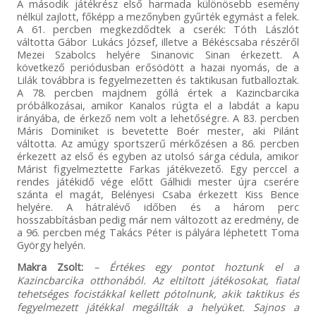
A második játékrész első harmada különösebb esemény
nélkül zajlott, főképp a mezőnyben gyűrték egymást a felek.
A 61. percben megkezdődtek a cserék: Tóth Lászlót
váltotta Gábor Lukács József, illetve a Békéscsaba részéről
Mezei Szabolcs helyére Sinanovic Sinan érkezett. A
következő periódusban erősödött a hazai nyomás, de a
Lilák továbbra is fegyelmezetten és taktikusan futballoztak.
A 78. percben majdnem góllá értek a Kazincbarcika
próbálkozásai, amikor Kanalos rúgta el a labdát a kapu
irányába, de érkező nem volt a lehetőségre. A 83. percben
Máris Dominiket is bevetette Boér mester, aki Pilánt
váltotta. Az amúgy sportszerű mérkőzésen a 86. percben
érkezett az első és egyben az utolsó sárga cédula, amikor
Márist figyelmeztette Farkas játékvezető. Egy perccel a
rendes játékidő vége előtt Gálhidi mester újra cserére
szánta el magát, Belényesi Csaba érkezett Kiss Bence
helyére. A hátralévő időben és a három perc
hosszabbításban pedig már nem változott az eredmény, de
a 96. percben még Takács Péter is pályára léphetett Toma
György helyén.
Makra Zsolt:
– Értékes egy pontot hoztunk el a
Kazincbarcika otthonából. Az eltiltott játékosokat, fiatal
tehetséges focistákkal kellett pótolnunk, akik taktikus és
fegyelmezett játékkal megállták a helyüket. Sajnos a