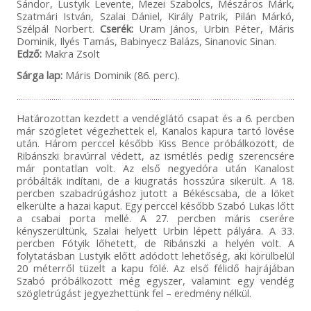
Sándor, Lustyik Levente, Mezei Szabolcs, Mészáros Márk,
Szatmári István, Szalai Dániel, Király Patrik, Pilán Márkó,
Szélpál Norbert.
Cserék:
Uram János, Urbin Péter, Máris
Dominik, Ilyés Tamás, Babinyecz Balázs, Sinanovic Sinan.
Edző:
Makra Zsolt
Sárga lap:
Máris Dominik (86. perc).
Határozottan kezdett a vendéglátó csapat és a 6. percben
már szögletet végezhettek el, Kanalos kapura tartó lövése
után. Három perccel később Kiss Bence próbálkozott, de
Ribánszki bravúrral védett, az ismétlés pedig szerencsére
már pontatlan volt. Az első negyedóra után Kanalost
próbálták indítani, de a kiugratás hosszúra sikerült. A 18.
percben szabadrúgáshoz jutott a Békéscsaba, de a löket
elkerülte a hazai kaput. Egy perccel később Szabó Lukas lőtt
a csabai porta mellé. A 27. percben máris cserére
kényszerültünk, Szalai helyett Urbin lépett pályára. A 33.
percben Fótyik lőhetett, de Ribánszki a helyén volt. A
folytatásban Lustyik előtt adódott lehetőség, aki körülbelül
20 méterről tüzelt a kapu fölé. Az első félidő hajrájában
Szabó próbálkozott még egyszer, valamint egy vendég
szögletrúgást jegyezhettünk fel – eredmény nélkül.