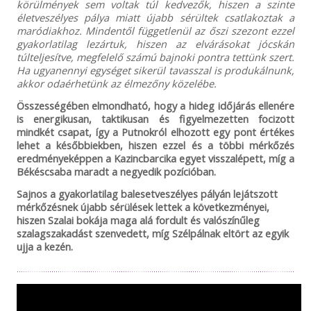
körülmények sem voltak túl kedvezők, hiszen a szinte
életveszélyes pálya miatt újabb sérültek csatlakoztak a
maródiakhoz. Mindentől függetlenül az őszi szezont ezzel
gyakorlatilag lezártuk, hiszen az elvárásokat jócskán
túlteljesítve, megfelelő számú bajnoki pontra tettünk szert.
Ha ugyanennyi egységet sikerül tavasszal is produkálnunk,
akkor odaérhetünk az élmezőny közelébe.
Összességében elmondható, hogy a hideg időjárás ellenére
is energikusan, taktikusan és figyelmezetten focizott
mindkét csapat, így a Putnokról elhozott egy pont értékes
lehet a későbbiekben, hiszen ezzel és a többi mérkőzés
eredményeképpen a Kazincbarcika egyet visszalépett, míg a
Békéscsaba maradt a negyedik pozícióban.
Sajnos a gyakorlatilag balesetveszélyes pályán lejátszott
mérkőzésnek újabb sérülések lettek a következményei,
hiszen Szalai bokája maga alá fordult és valószínűleg
szalagszakadást szenvedett, míg Szélpálnak eltört az egyik
ujja a kezén.