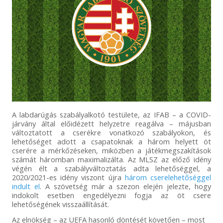
A labdarúgás szabályalkotó testülete, az IFAB – a COVID-
járvány által előidézett helyzetre reagálva – májusban
változtatott a cserékre vonatkozó szabályokon, és
lehetőséget adott a csapatoknak a három helyett öt
cserére a mérkőzéseken, miközben a játékmegszakítások
számát háromban maximalizálta. Az MLSZ az előző idény
végén élt a szabályváltoztatás adta lehetőséggel, a
2020/2021-es idény viszont újra
három cserelehetőséggel
indult el
. A szövetség már a szezon elején jelezte, hogy
indokolt esetben engedélyezni fogja az öt csere
lehetőségének visszaállítását.
Az elnökség – az UEFA hasonló döntését követően – most