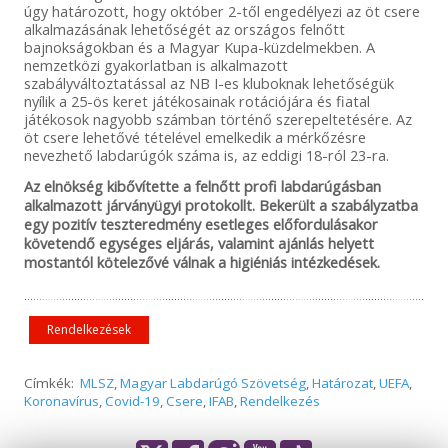
úgy határozott, hogy október 2-től engedélyezi az öt csere
alkalmazásának lehetőségét az országos felnőtt
bajnokságokban és a Magyar Kupa-küzdelmekben. A
nemzetközi gyakorlatban is alkalmazott
szabályváltoztatással az NB I-es kluboknak lehetőségük
nyílik a 25-ös keret játékosainak rotációjára és fiatal
játékosok nagyobb számban történő szerepeltetésére. Az
öt csere lehetővé tételével emelkedik a mérkőzésre
nevezhető labdarúgók száma is, az eddigi 18-ról 23-ra.
Az elnökség kibővítette a felnőtt profi labdarúgásban
alkalmazott járványügyi protokollt. Bekerült a szabályzatba
egy pozitív teszteredmény esetleges előfordulásakor
követendő egységes eljárás, valamint ajánlás helyett
mostantól kötelezővé válnak a higiéniás intézkedések.
Rendelkezések
Címkék:
MLSZ
,
Magyar Labdarúgó Szövetség
,
Határozat
,
UEFA
,
Koronavírus
,
Covid-19
,
Csere
,
IFAB
,
Rendelkezés