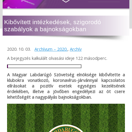
Kibővített intézkedések, szigorodó
szabályok a bajnokságokban
2020. 10. 03.
Archívum – 2020.
,
Archív
A bejegyzés kalkulált olvasási ideje 122 másodperc.
A Magyar Labdarúgó Szövetség elnöksége kibővítette a
klubokra vonatkozó, koronavírus-járvánnyal kapcsolatos
elírásokat a pozitív esetek egységes kezelésének
érdekében, illetve a jövőben engedélyezi az öt csere
lehetőségét a nagypályás bajnokságokban.