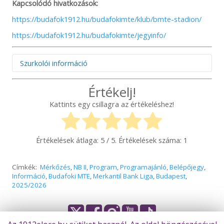
Kapcsolódó hivatkozások:
https://budafok1912.hu/budafokimte/klub/bmte-stadion/
https://budafok1912.hu/budafokimte/jegyinfo/
Szurkolói információ
Figyelem! Felhívjuk figyelmüket, hogy az idegenbeli
Értékelj!
mérkőzések megtekintése és az elutazás előtt minden
Kattints egy csillagra az értékeléshez!
esetben szíveskedjenek figyelmesen elolvasni a
mérkőzésekkel kapcsolatos információkat. A szükséges
tudnivalókat időben megosztjuk összes online felületünkön,
így a Békéscsaba 1912 Előre NEM vállal felelősséget abban
Értékelések átlaga:
5
/ 5. Értékelések száma:
1
az esetben, ha valaki az információk hiányára hivatkozva,
bármilyen okból nem tud az aktuális mérkőzésre bejutni!
Előfordulhat, hogy a vendéglátó klub nem ad minden
Címkék:
Mérkőzés
,
NB II
,
Program
,
Programajánló
,
Belépőjegy
,
részletre kiterjedő tájékoztatást, így mindenképp javasoljuk,
Információ
,
Budafoki MTE
,
Merkantil Bank Liga
,
Budapest
,
hogy keressék fel az ellenfél csapatának felületeit is és
2025/2026
tájékozódjanak a bejutás feltételeiről. A Békéscsaba 1912
Előre minden tőle telhetőt megtesz azért, hogy vendégei,
szurkolói és az érdeklődők időben, megfelelő felvilágosítást
kapjanak, de önhibánkon kívül a helyszíni rendezési
sajátosságokért NEM vállalhatunk felelősséget.