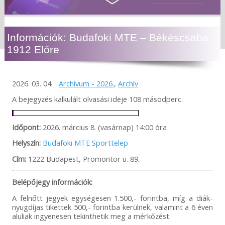
Információk: Budafoki MTE – Békéscsaba
1912 Előre
2026. 03. 04.
Archívum - 2026.
,
Archív
A bejegyzés kalkulált olvasási ideje 108 másodperc.
Időpont:
2026. március 8. (vasárnap) 14:00 óra
Helyszín:
Budafoki MTE Sporttelep
Cím:
1222 Budapest, Promontor u. 89.
Belépőjegy információk:
A felnőtt jegyek egységesen 1.500,- forintba, míg a diák-
nyugdíjas tikettek 500,- forintba kerülnek, valamint a 6 éven
aluliak ingyenesen tekinthetik meg a mérkőzést.