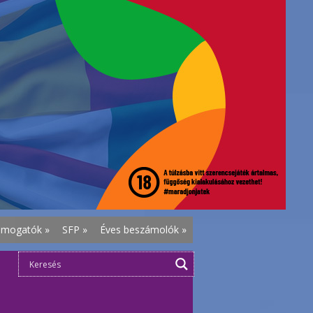
ámogatók
»
SFP
»
Éves beszámolók
»