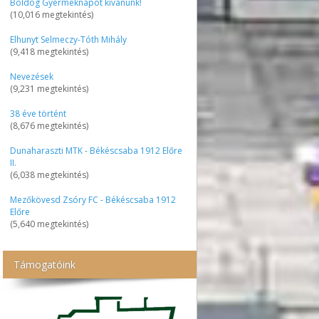
Boldog Gyermeknapot kívánunk!
(10,016 megtekintés)
Elhunyt Selmeczy-Tóth Mihály
(9,418 megtekintés)
Nevezések
(9,231 megtekintés)
38 éve történt
(8,676 megtekintés)
Dunaharaszti MTK - Békéscsaba 1912 Előre
II.
(6,038 megtekintés)
Mezőkövesd Zsóry FC - Békéscsaba 1912
Előre
(5,640 megtekintés)
Támogatóink