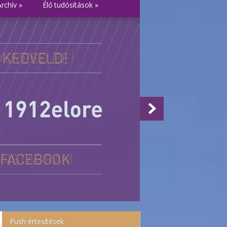
Archív
»
Élő tudósítások
»
Push értesítések