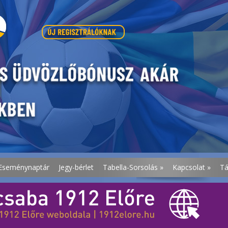
Eseménynaptár
Jegy-bérlet
Tabella-Sorsolás
»
Kapcsolat
»
T