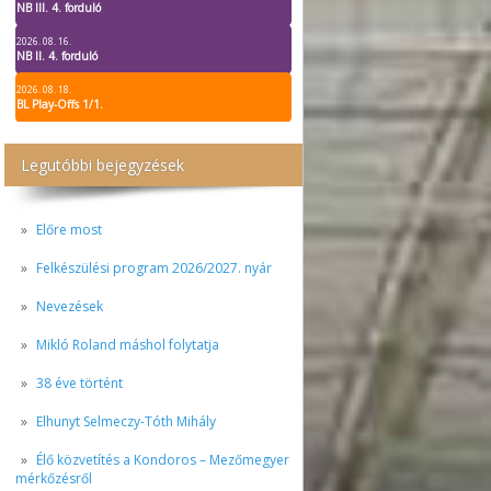
NB III. 4. forduló
2026. 08. 16.
NB II. 4. forduló
2026. 08. 18.
BL Play-Offs 1/1.
Legutóbbi bejegyzések
Előre most
Felkészülési program 2026/2027. nyár
Nevezések
Mikló Roland máshol folytatja
38 éve történt
Elhunyt Selmeczy-Tóth Mihály
Élő közvetítés a Kondoros – Mezőmegyer
mérkőzésről