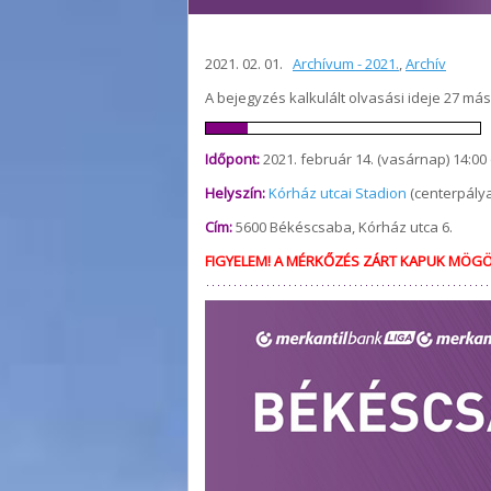
2021. 02. 01.
Archívum - 2021.
,
Archív
A bejegyzés kalkulált olvasási ideje 27 má
Időpont:
2021. február 14. (vasárnap) 14:00
Helyszín:
Kórház utcai Stadion
(centerpálya
Cím:
5600 Békéscsaba, Kórház utca 6.
FIGYELEM! A MÉRKŐZÉS ZÁRT KAPUK MÖG