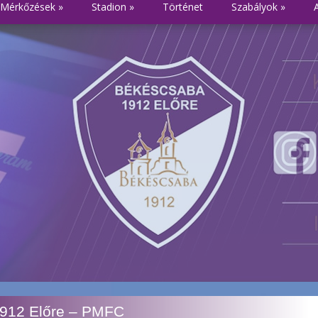
Mérkőzések
»
Stadion
»
Történet
Szabályok
»
1912 Előre – PMFC