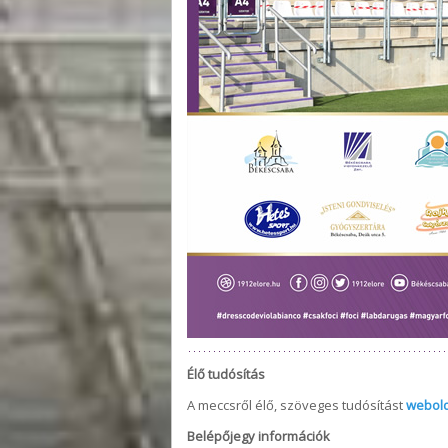
Élő tudósítás
A meccsről élő, szöveges tudósítást
webol
Belépőjegy információk