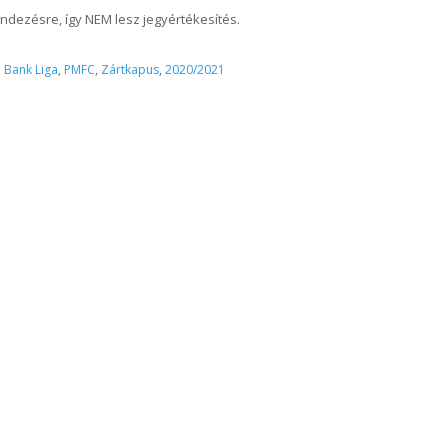
dezésre, így NEM lesz jegyértékesítés.
l Bank Liga
,
PMFC
,
Zártkapus
,
2020/2021