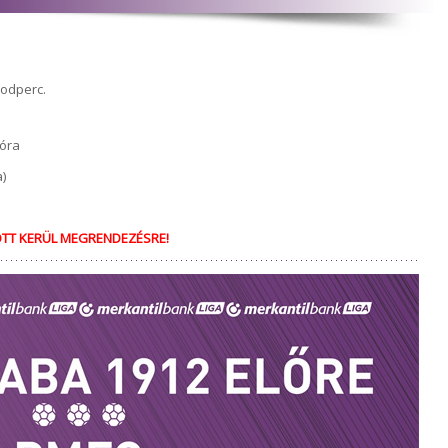
sodperc.
 óra
)
ÖTT KERÜL MEGRENDEZÉSRE!