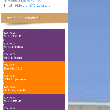
Telefon/fax:
+36 66 637 787
E-mail:
1912elore(at)1912elore.hu
Következő események
2026. 08. 08.
NB I. 3. forduló
2026. 08. 09.
NB III. 3. forduló
2026. 08. 09.
NB II. 3. forduló
2026. 08. 11.
BL selejtező 3/2.
2026. 08. 12.
UEFA Szuper Kupa
2026. 08. 13.
EL, CL selejtező 3/2.
2026. 08. 15.
NB I. 4. forduló
2026. 08. 16.