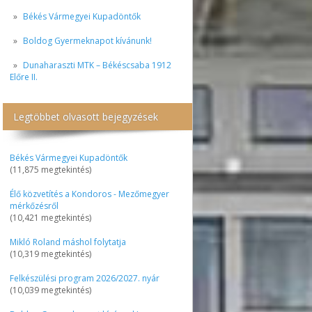
Békés Vármegyei Kupadöntők
Boldog Gyermeknapot kívánunk!
Dunaharaszti MTK – Békéscsaba 1912
Előre II.
Legtöbbet olvasott bejegyzések
Békés Vármegyei Kupadöntők
(11,875 megtekintés)
Élő közvetítés a Kondoros - Mezőmegyer
mérkőzésről
(10,421 megtekintés)
Mikló Roland máshol folytatja
(10,319 megtekintés)
Felkészülési program 2026/2027. nyár
(10,039 megtekintés)