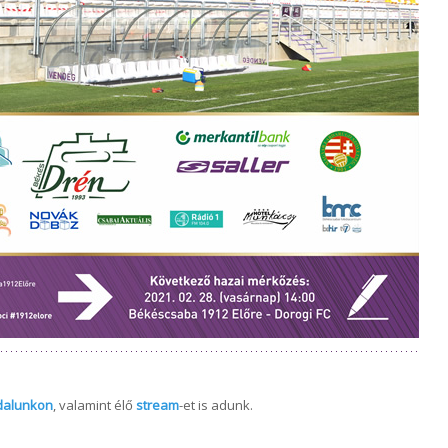
dalunkon
, valamint élő
stream
-et is adunk.