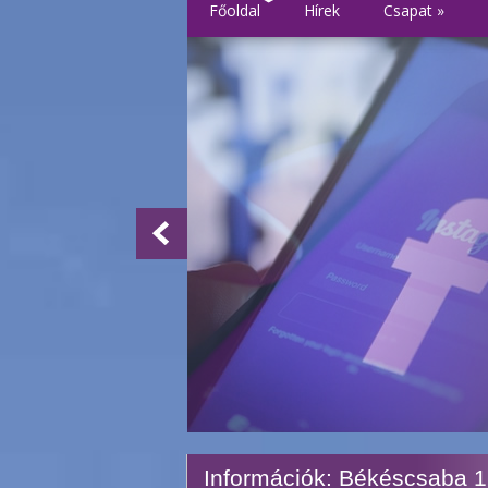
Főoldal
Hírek
Csapat
»
Információk: Békéscsaba 