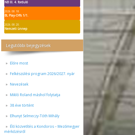
NB III. 4. forduló
2026. 08. 18.
BL Play-Offs 1/1.
2026. 08. 20.
Nemzeti ünnep
Legutóbbi bejegyzések
Előre most
Felkészülési program 2026/2027. nyár
Nevezések
Mikló Roland máshol folytatja
38 éve történt
Elhunyt Selmeczy-Tóth Mihály
Élő közvetítés a Kondoros – Mezőmegyer
mérkőzésről