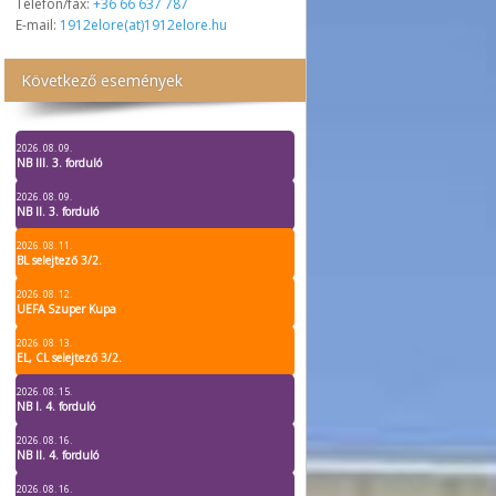
Telefon/fax:
+36 66 637 787
E-mail:
1912elore(at)1912elore.hu
Következő események
2026. 08. 09.
NB III. 3. forduló
2026. 08. 09.
NB II. 3. forduló
2026. 08. 11.
BL selejtező 3/2.
2026. 08. 12.
UEFA Szuper Kupa
2026. 08. 13.
EL, CL selejtező 3/2.
2026. 08. 15.
NB I. 4. forduló
2026. 08. 16.
NB II. 4. forduló
2026. 08. 16.