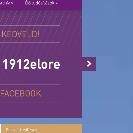
Archív
»
Élő tudósítások
»
Push értesítések