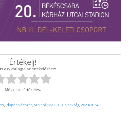
Értékelj!
ts egy csillagra az értékeléshez!
Még nincs értékelés.
ció
,
Időpontváltozás
,
Szolnoki MÁV FC
,
Bajnokság
,
2023/2024