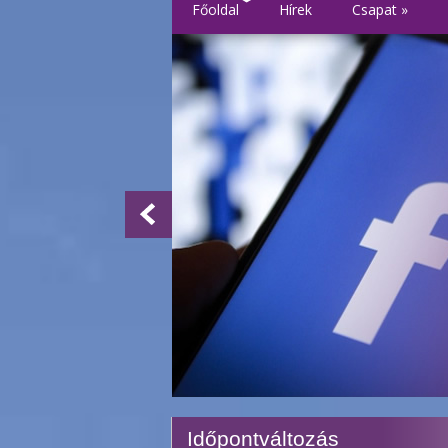
Főoldal
Hírek
Csapat
»
Időpontváltozás