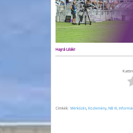
Hajrá Lilák!
Kattin
Címkék:
Mérkőzés
,
Közlemény
,
NB III
,
Informá