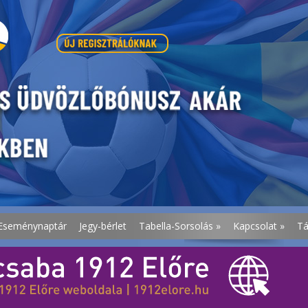
Eseménynaptár
Jegy-bérlet
Tabella-Sorsolás
»
Kapcsolat
»
T