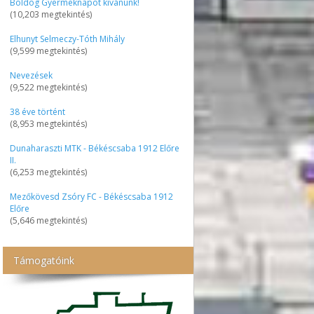
Boldog Gyermeknapot kívánunk!
(10,203 megtekintés)
Elhunyt Selmeczy-Tóth Mihály
(9,599 megtekintés)
Nevezések
(9,522 megtekintés)
38 éve történt
(8,953 megtekintés)
Dunaharaszti MTK - Békéscsaba 1912 Előre
II.
(6,253 megtekintés)
Mezőkövesd Zsóry FC - Békéscsaba 1912
Előre
(5,646 megtekintés)
Támogatóink