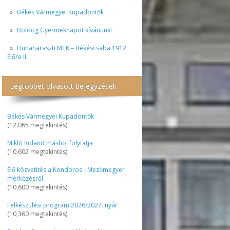
Békés Vármegyei Kupadöntők
Boldog Gyermeknapot kívánunk!
Dunaharaszti MTK – Békéscsaba 1912
Előre II.
Legtöbbet olvasott bejegyzések
Békés Vármegyei Kupadöntők
(12,065 megtekintés)
Mikló Roland máshol folytatja
(10,602 megtekintés)
Élő közvetítés a Kondoros - Mezőmegyer
mérkőzésről
(10,600 megtekintés)
Felkészülési program 2026/2027. nyár
(10,360 megtekintés)