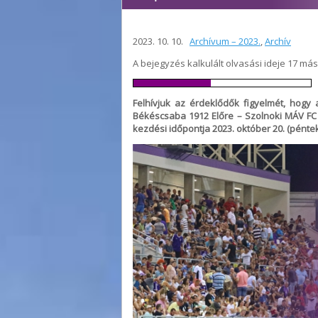
2023. 10. 10.
Archívum – 2023.
,
Archív
A bejegyzés kalkulált olvasási ideje 17 má
Felhívjuk az érdeklődők figyelmét, hogy 
Békéscsaba 1912 Előre – Szolnoki MÁV FC N
kezdési időpontja 2023. október 20. (péntek)