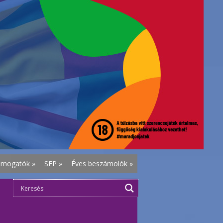
ámogatók
»
SFP
»
Éves beszámolók
»