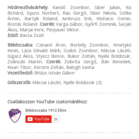
Hódmezővásárhely:
Kandó Zsombor, Siber Julian, Kis
Richárd, Gyuris Norbert, Rau Gergő, Siber Nikola, Szőke
Ármin, Bartyik Roland, Ambruzs Erik, Mohácsi Ozmin,
Rostás Roland.
Cserék:
Varga Gábor, Győrfi Dominik, Surján
Ákos, Marjai Imre, Perpauer Viktor.
Edző:
Bacsa Zsolt
Békéscsaba:
Czinanó Áron, Borbély Zsombor, Kmetykó
Kevin, Láza Dévald Márk, Szabó Zsombor, Mácsai László,
Gigacz Ákos, Styecz Bence, Bukor Zoltán, Nyéki Boldizsár,
Zsilinszki Martin.
Cserék:
Zsibrita Gergő, Bán Benedek,
Kisari Tibor, Körömi Zoltán, Balogh Sasha.
Vezetőedző:
Brlázs István Gábor
Gólszerzők:
Mácsai László, Nyéki Boldizsár (3).
Csatlakozzon YouTube csatornánkhoz: