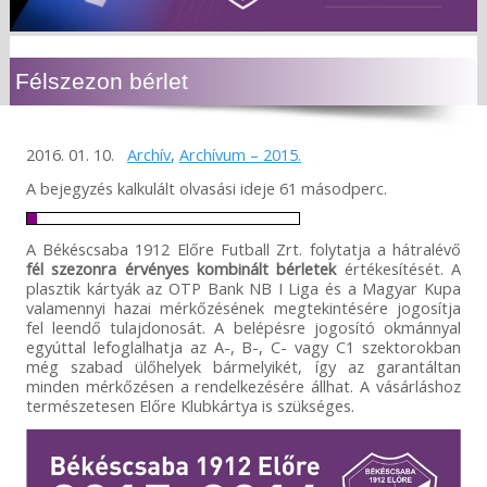
Félszezon bérlet
2016. 01. 10.
Archív
,
Archívum – 2015.
A bejegyzés kalkulált olvasási ideje 61 másodperc.
A Békéscsaba 1912 Előre Futball Zrt. folytatja a hátralévő
fél szezonra érvényes kombinált bérletek
értékesítését. A
plasztik kártyák az OTP Bank NB I Liga és a Magyar Kupa
valamennyi hazai mérkőzésének megtekintésére jogosítja
fel leendő tulajdonosát. A belépésre jogosító okmánnyal
egyúttal lefoglalhatja az A-, B-, C- vagy C1 szektorokban
még szabad ülőhelyek bármelyikét, így az garantáltan
minden mérkőzésen a rendelkezésére állhat. A vásárláshoz
természetesen Előre Klubkártya is szükséges.