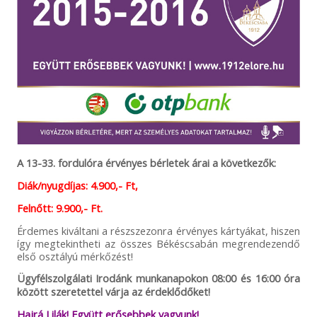
A 13-33. fordulóra érvényes bérletek árai a következők:
Diák/nyugdíjas: 4.900,- Ft,
Felnőtt: 9.900,- Ft.
Érdemes kiváltani a részszezonra érvényes kártyákat, hiszen
így megtekintheti az összes Békéscsabán megrendezendő
első osztályú mérkőzést!
Ügyfélszolgálati Irodánk munkanapokon 08:00 és 16:00 óra
között szeretettel várja az érdeklődőket!
Hajrá Lilák! Együtt erősebbek vagyunk!