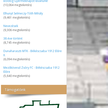
Boldog Gyermeknapot kívánunk!
(10,064 megtekintés)
Elhunyt Selmeczy-Tóth Mihály
(9,461 megtekintés)
Nevezések
(9,306 megtekintés)
38 éve történt
(8,745 megtekintés)
Dunaharaszti MTK - Békéscsaba 1912 Előre
II.
(6,094 megtekintés)
Mezőkövesd Zsóry FC - Békéscsaba 1912
Előre
(5,640 megtekintés)
Támogatóink