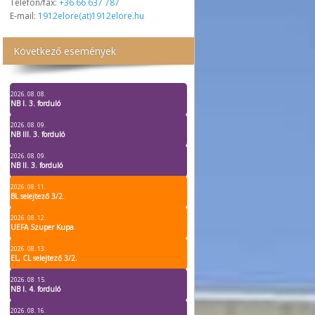
Telefon/fax:
+36 66 637 787
E-mail:
1912elore(at)1912elore.hu
Következő események
2026. 08. 08.
NB I. 3. forduló
2026. 08. 09.
NB III. 3. forduló
2026. 08. 09.
NB II. 3. forduló
2026. 08. 11.
BL selejtező 3/2.
2026. 08. 12.
UEFA Szuper Kupa
2026. 08. 13.
EL, CL selejtező 3/2.
2026. 08. 15.
NB I. 4. forduló
2026. 08. 16.