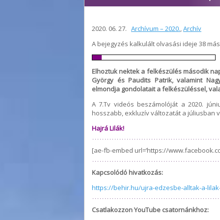
2020. 06. 27.
Archívum – 2020.
,
Archív
A bejegyzés kalkulált olvasási ideje 38 má
Elhoztuk nektek a felkészülés második na
György és Paudits Patrik, valamint Na
elmondja gondolatait a felkészüléssel, val
A 7.Tv videós beszámolóját a 2020. június
hosszabb, exkluzív változatát a júliusban
Hajrá Lilák!
[ae-fb-embed url=’https://www.facebook.c
Kapcsolódó hivatkozás:
https://behir.hu/ujra-edzesbe-alltak-a-lila
Csatlakozzon YouTube csatornánkhoz: