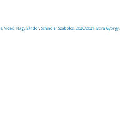
és
,
Videó
,
Nagy Sándor
,
Schindler Szabolcs
,
2020/2021
,
Bora György
,