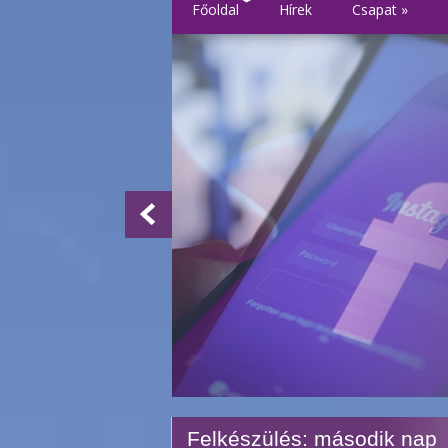
Főoldal
Hírek
Csapat
»
Felkészülés: második nap