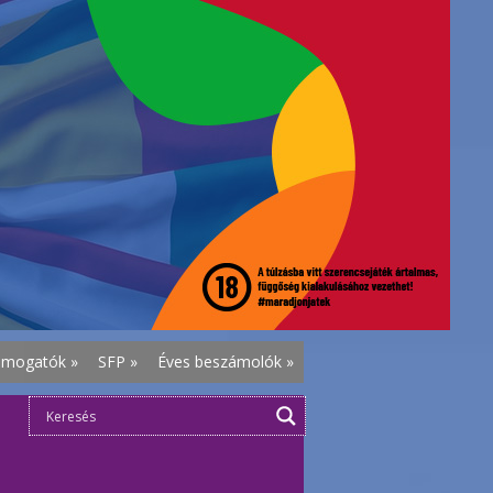
ámogatók
»
SFP
»
Éves beszámolók
»