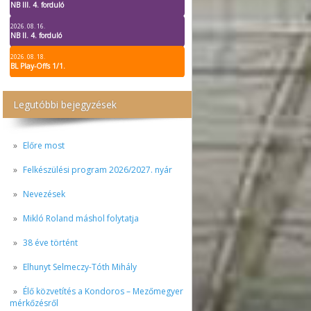
NB III. 4. forduló
2026. 08. 16.
NB II. 4. forduló
2026. 08. 18.
BL Play-Offs 1/1.
Legutóbbi bejegyzések
Előre most
Felkészülési program 2026/2027. nyár
Nevezések
Mikló Roland máshol folytatja
38 éve történt
Elhunyt Selmeczy-Tóth Mihály
Élő közvetítés a Kondoros – Mezőmegyer
mérkőzésről