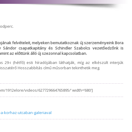
sodperc.
pjának felvételeit, melyeken bemutatkoznak új szerzeményeink Bora
gy Sándor csapatkapitány és Schindler Szabolcs vezetőedzőnk is
amint az előttünk álló új szezonnal kapcsolatban.
 29-i (hétfő) esti híradójában láthatják, míg az elkészült interjúk
 visszatérő Hosszabbítás című műsorban tekinthetik meg.
om/1912elore/videos/627729664765895/’ width=’680′]
k-a-korhaz-utcaban-galeriaval