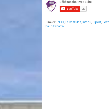
Címkék:
NB II
,
Felkészülés
,
Interjú
,
Riport
,
Edz
Paudits Patrik