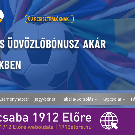
Eseménynaptár
Jegy-bérlet
Tabella-Sorsolás
»
Kapcsolat
»
T