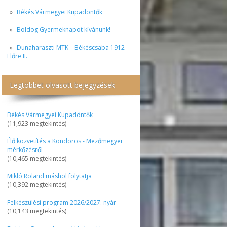
Békés Vármegyei Kupadöntők
Boldog Gyermeknapot kívánunk!
Dunaharaszti MTK – Békéscsaba 1912
Előre II.
Legtöbbet olvasott bejegyzések
Békés Vármegyei Kupadöntők
(11,923 megtekintés)
Élő közvetítés a Kondoros - Mezőmegyer
mérkőzésről
(10,465 megtekintés)
Mikló Roland máshol folytatja
(10,392 megtekintés)
Felkészülési program 2026/2027. nyár
(10,143 megtekintés)