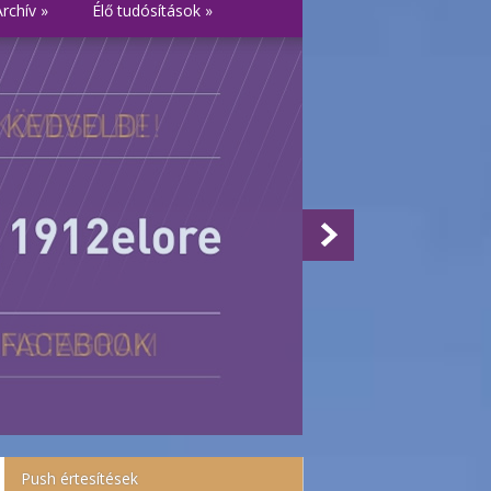
Archív
»
Élő tudósítások
»
Push értesítések