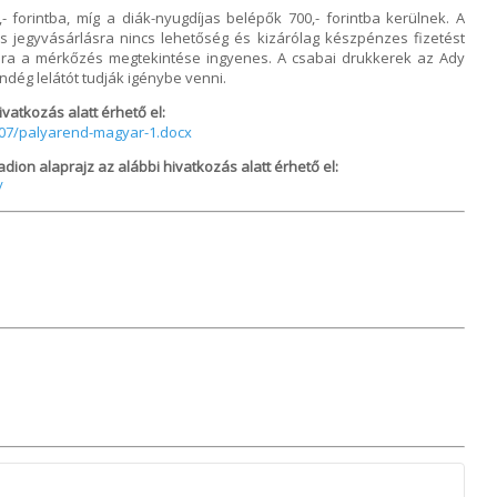
 forintba, míg a diák-nyugdíjas belépők 700,- forintba kerülnek. A
es jegyvásárlásra nincs lehetőség és kizárólag készpénzes fizetést
ára a mérkőzés megtekintése ingyenes. A csabai drukkerek az Ady
dég lelátót tudják igénybe venni.
atkozás alatt érhető el:
/07/palyarend-magyar-1.docx
adion alaprajz az alábbi hivatkozás alatt érhető el:
/