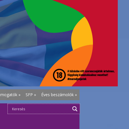
ámogatók
»
SFP
»
Éves beszámolók
»