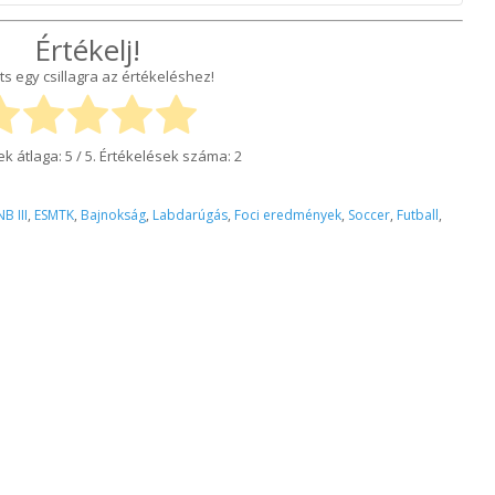
az idegenbeli mérkőzések megtekintése és az elutazás előtt minden
Értékelj!
olvasni a mérkőzésekkel kapcsolatos információkat. A szükséges
ts egy csillagra az értékeléshez!
s online felületünkön, így a Békéscsaba 1912 Előre NEM vállal
ki az információk hiányára hivatkozva, bármilyen okból nem tud az
lhat, hogy a vendéglátó klub nem ad minden részletre kiterjedő
juk, hogy keressék fel az ellenfél csapatának felületeit is és
ek átlaga:
5
/ 5. Értékelések száma:
2
 A Békéscsaba 1912 Előre minden tőle telhetőt megtesz azért, hogy
dőben, megfelelő felvilágosítást kapjanak, de önhibánkon kívül a
 NEM vállalhatunk felelősséget. Megértésüket és türelmüket
NB III
,
ESMTK
,
Bajnokság
,
Labdarúgás
,
Foci eredmények
,
Soccer
,
Futball
,