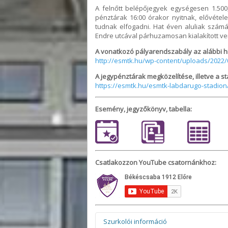
A felnőtt belépőjegyek egységesen 1.500,-
pénztárak 16:00 órakor nyitnak, elővétel
tudnak elfogadni. Hat éven aluliak szám
Endre utcával párhuzamosan kialakított ven
A vonatkozó pályarendszabály az alábbi hiv
http://esmtk.hu/wp-content/uploads/2022
A jegypénztárak megközelítése, illetve a st
https://esmtk.hu/esmtk-labdarugo-stadion
Esemény, jegyzőkönyv, tabella:
Csatlakozzon YouTube csatornánkhoz:
Szurkolói információ