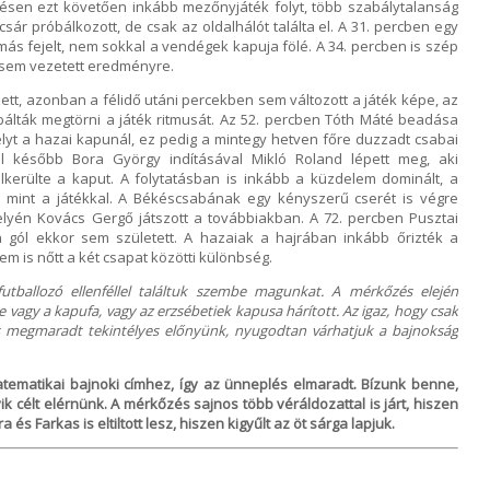
zésen ezt követően inkább mezőnyjáték folyt, több szabálytalanság
icsár próbálkozott, de csak az oldalhálót találta el. A 31. percben egy
 fejelt, nem sokkal a vendégek kapuja fölé. A 34. percben is szép
 sem vezetett eredményre.
ett, azonban a félidő utáni percekben sem változott a játék képe, az
bálták megtörni a játék ritmusát. Az 52. percben Tóth Máté beadása
élyt a hazai kapunál, ez pedig a mintegy hetven főre duzzadt csabai
cel később Bora György indításával Mikló Roland lépett meg, aki
elkerülte a kaput. A folytatásban is inkább a küzdelem dominált, a
, mint a játékkal. A Békéscsabának egy kényszerű cserét is végre
helyén Kovács Gergő játszott a továbbiakban. A 72. percben Pusztai
 gól ekkor sem született. A hazaiak a hajrában inkább őrizték a
em is nőtt a két csapat közötti különbség.
futballozó ellenféllel találtuk szembe magunkat. A mérkőzés elején
 vagy a kapufa, vagy az erzsébetiek kapusa hárított. Az igaz, hogy csak
is megmaradt tekintélyes előnyünk, nyugodtan várhatjuk a bajnokság
tematikai bajnoki címhez, így az ünneplés elmaradt. Bízunk benne,
k célt elérnünk. A mérkőzés sajnos több véráldozattal is járt, hiszen
és Farkas is eltiltott lesz, hiszen kigyűlt az öt sárga lapjuk.