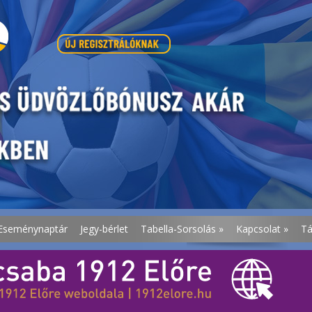
Eseménynaptár
Jegy-bérlet
Tabella-Sorsolás
»
Kapcsolat
»
T