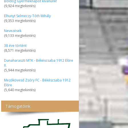
Boldog Gyermeknapot kívánunk!
(9,924 megtekintés)
Elhunyt Selmeczy-Tóth Mihály
(9,353 megtekintés)
Nevezések
(9,133 megtekintés)
38 éve történt
(8,571 megtekintés)
Dunaharaszti MTK - Békéscsaba 1912 Előre
II.
(5,944 megtekintés)
Mezőkövesd Zsóry FC - Békéscsaba 1912
Előre
(5,640 megtekintés)
Támogatóink