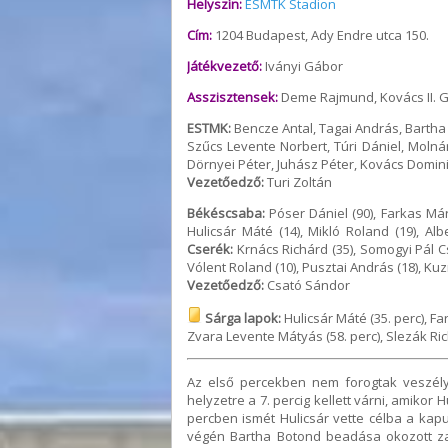
Helyszín:
ESMTK Stadion
Cím:
1204 Budapest, Ady Endre utca 150.
Játékvezető:
Iványi Gábor
Asszisztensek:
Deme Rajmund, Kovács II. 
ESTMK:
Bencze Antal, Tagai András, Bartha
Szűcs Levente Norbert, Túri Dániel, Moln
Dörnyei Péter, Juhász Péter, Kovács Dominik
Vezetőedző:
Turi Zoltán
Békéscsaba:
Póser Dániel (90), Farkas Márk 
Hulicsár Máté (14), Mikló Roland (19), Alb
Cserék:
Krnács Richárd (35), Somogyi Pál Cs
Vólent Roland (10), Pusztai András (18), Ku
Vezetőedző:
Csató Sándor
Sárga lapok:
Hulicsár Máté (35. perc), Fa
Zvara Levente Mátyás (58. perc), Slezák Rich
Az első percekben nem forogtak veszély
helyzetre a 7. percig kellett várni, amikor 
percben ismét Hulicsár vette célba a ka
végén Bartha Botond beadása okozott za