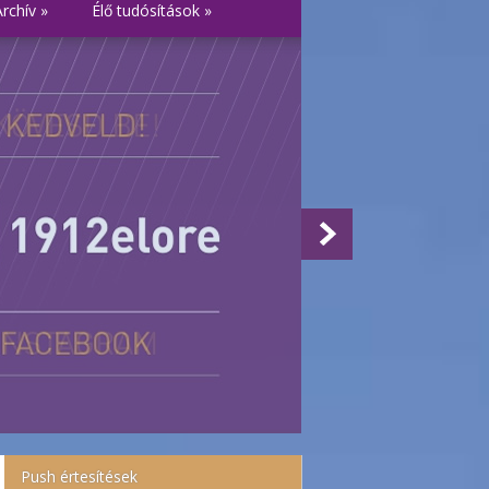
Archív
»
Élő tudósítások
»
Push értesítések