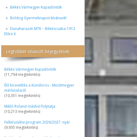
Békés Vármegyei Kupadöntők
Boldog Gyermeknapot kívánunk!
Dunaharaszti MTK – Békéscsaba 1912
Előre II.
Legtöbbet olvasott bejegyzések
Békés Vármegyei Kupadöntők
(11,794 megtekintés)
Élő közvetítés a Kondoros - Mezőmegyer
mérkőzésről
(10,351 megtekintés)
Mikló Roland máshol folytatja
(10,213 megtekintés)
Felkészülési program 2026/2027. nyár
(9,935 megtekintés)