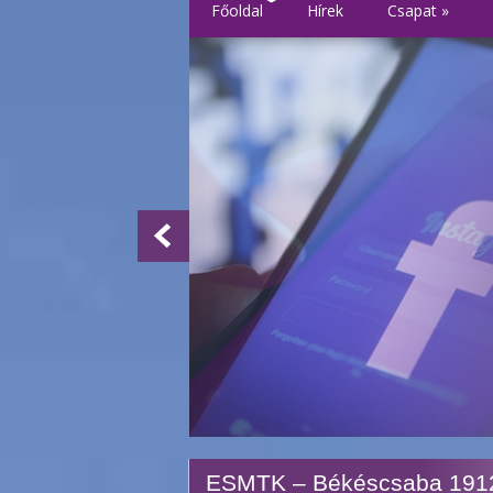
Főoldal
Hírek
Csapat
»
ESMTK – Békéscsaba 1912