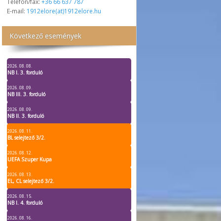
Telefon/fax:
+36 66 637 787
E-mail:
1912elore(at)1912elore.hu
Következő események
2026. 08. 08.
NB I. 3. forduló
2026. 08. 09.
NB III. 3. forduló
2026. 08. 09.
NB II. 3. forduló
2026. 08. 11.
BL selejtező 3/2.
2026. 08. 12.
UEFA Szuper Kupa
2026. 08. 13.
EL, CL selejtező 3/2.
2026. 08. 15.
NB I. 4. forduló
2026. 08. 16.