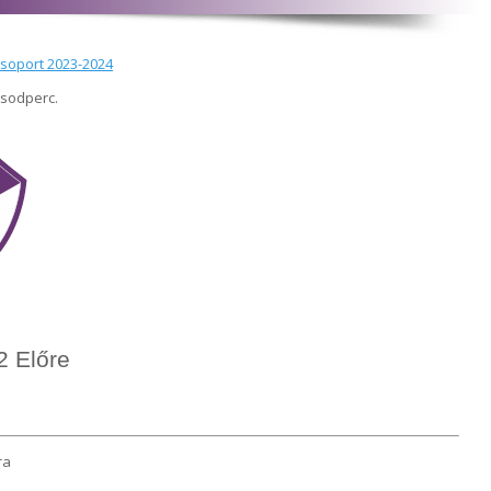
 csoport 2023-2024
ásodperc.
 Előre
ra