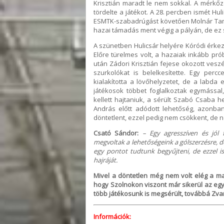
Krisztián maradt le nem sokkal. A mérkő
tördelte a játékot. A 28. percben ismét Hul
ESMTK-szabadrúgást követően Molnár Tamás
hazai támadás ment végig a pályán, de ez
A szünetben Hulicsár helyére Kóródi érkez
Előre türelmes volt, a hazaiak inkább pró
után Zádori Krisztián fejese okozott vesz
szurkolókat is belelkesítette. Egy perc
kialakította a lövőhelyzetet, de a labda 
játékosok többet foglalkoztak egymással
kellett hajtaniuk, a sérült Szabó Csaba 
András előtt adódott lehetőség, azonban
döntetlent, ezzel pedig nem csökkent, de n
Csató Sándor:
– Egy agresszíven és jól 
megvoltak a lehetőségeink a gólszerzésre, de
egy pontot tudtunk begyűjteni, de ezzel 
hajráját.
Mivel a döntetlen még nem volt elég a ma
hogy Szolnokon viszont már sikerül az egyi
több játékosunk is megsérült, továbbá Zvara 
Információk: