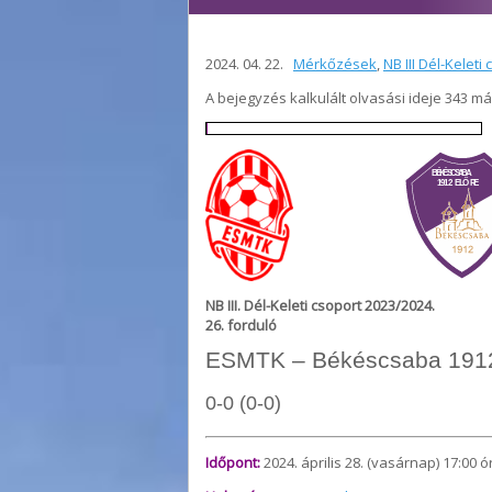
2024. 04. 22.
Mérkőzések
,
NB III Dél-Keleti
A bejegyzés kalkulált olvasási ideje 343 m
NB III. Dél-Keleti csoport 2023/2024.
26. forduló
ESMTK – Békéscsaba 1912
0-0 (0-0)
Időpont:
2024. április 28. (vasárnap) 17:00 ó