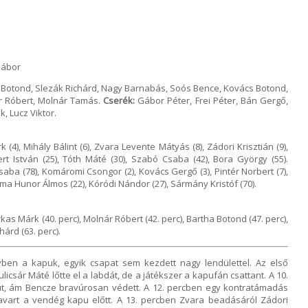
Gábor
 Botond, Slezák Richárd, Nagy Barnabás, Soós Bence, Kovács Botond,
ár Róbert, Molnár Tamás.
Cserék:
Gábor Péter, Frei Péter, Bán Gergő,
, Lucz Viktor.
(4), Mihály Bálint (6), Zvara Levente Mátyás (8), Zádori Krisztián (9),
ert István (25), Tóth Máté (30), Szabó Csaba (42), Bora György (55).
aba (78), Komáromi Csongor (2), Kovács Gergő (3), Pintér Norbert (7),
zma Hunor Álmos (22), Kóródi Nándor (27), Sármány Kristóf (70).
rkas Márk (40. perc), Molnár Róbert (42. perc), Bartha Botond (47. perc),
árd (63. perc).
ben a kapuk, egyik csapat sem kezdett nagy lendülettel. Az első
Hulicsár Máté lőtte el a labdát, de a játékszer a kapufán csattant. A 10.
put, ám Bencze bravúrosan védett. A 12. percben egy kontratámadás
vart a vendég kapu előtt. A 13. percben Zvara beadásáról Zádori