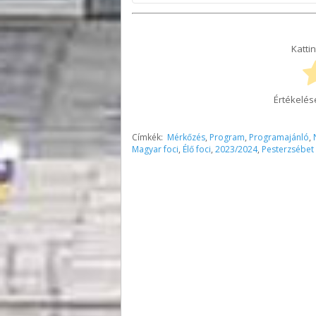
Figyelem! Felhívjuk figyelmüket, hogy 
esetben szíveskedjenek figyelmesen el
Kattin
tudnivalókat időben megosztjuk össze
felelősséget abban az esetben, ha vala
aktuális mérkőzésre bejutni! Előfordu
tájékoztatást, így mindenképp javasol
Értékelés
tájékozódjanak a bejutás feltételeiről.
vendégei, szurkolói és az érdeklődők i
helyszíni rendezési sajátosságokért
Címkék:
Mérkőzés
,
Program
,
Programajánló
,
köszönjük!
Magyar foci
,
Élő foci
,
2023/2024
,
Pesterzsébet