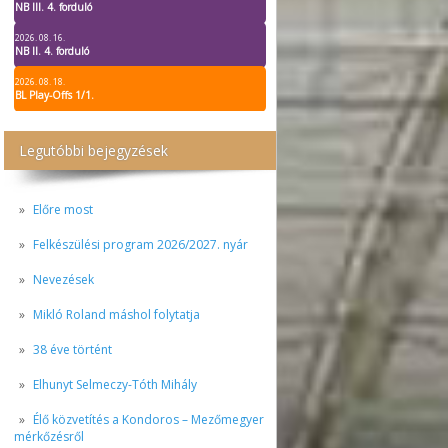
NB III. 4. forduló
2026. 08. 16.
NB II. 4. forduló
2026. 08. 18.
BL Play-Offs 1/1.
Legutóbbi bejegyzések
Előre most
Felkészülési program 2026/2027. nyár
Nevezések
Mikló Roland máshol folytatja
38 éve történt
Elhunyt Selmeczy-Tóth Mihály
Élő közvetítés a Kondoros – Mezőmegyer
mérkőzésről