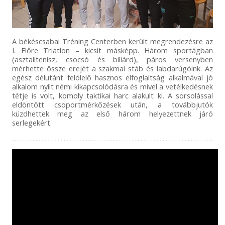
A békéscsabai Tréning Centerben került megrendezésre az
I. Előre Triatlon – kicsit másképp. Három sportágban
(asztalitenisz, csocsó és biliárd), páros versenyben
mérhette össze erejét a szakmai stáb és labdarúgóink. Az
egész délutánt felölelő hasznos elfoglaltság alkalmával jó
alkalom nyílt némi kikapcsolódásra és mivel a vetélkedésnek
tétje is volt, komoly taktikai harc alakult ki. A sorsolással
eldöntött csoportmérkőzések után, a továbbjutók
küzdhettek meg az első három helyezettnek járó
serlegekért.