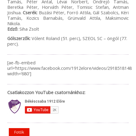
Tamás, Péter Antal, Lévai Norbert, Ondrejó Tamás,
Beretka Péter, Horváth Péter, Tomisic Stefan, Antman
Joshua.
Cserék:
Buzási Péter, Forró Attila, Gál Szabolcs, Kéri
Tamás, Kozics Barnabás, Grünvald Attila, Maksimovic
Nikola.
Edző:
Siha Zsolt
Gólszerzők:
Vólent Roland (51. perc), SZEOL SC – öngól (77.
perc).
[ae-fb-embed
url=’https://www.facebook.com/1912elore/videos/291851814836
width=’680′]
Csatlakozzon YouTube csatornánkhoz:
Fotók