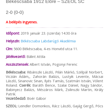
Békéscsaba 1912 Előre – SZEOL SC
2-0 (0-0)
A belépés ingyenes.
Időpont:
2019. január 23. (szerda) 14:30 óra
Helyszín:
Békéscsaba Labdarúgó Akadémia
Cím:
5600 Békéscsaba, 4-es Honvéd utca 11.
Játékvezető:
Bálint Attila
Asszisztensek:
Albert István, Pogonyi Ferenc
Békéscsaba:
Ribánszki László, Pilán Márkó, Szélpál Norbert,
Viczián Ádám,, Zahorán Balázs, Lustyik Levente, Mácsai
László, Sinanovic Sinan, Ilyés Tamás, Szatmári István, Vólent
Roland.
Cserék:
Baráth Bence, Szalai Dániel, Nagy Sándor,
Babinyecz Balázs, Mészáros Márk, Zsilinszki Martin, Király
Patrik.
Vezetőedző:
Boér Gábor
SZEOL:
Leindler Domonkos, Rácz László, Gajág Gergő, Pócs