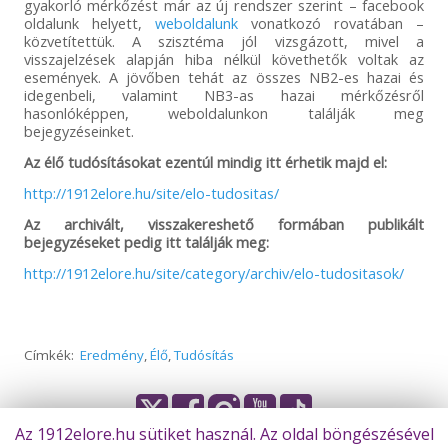
gyakorló mérkőzést már az új rendszer szerint – facebook
oldalunk helyett,
weboldalunk
vonatkozó rovatában –
közvetítettük. A szisztéma jól vizsgázott, mivel a
visszajelzések alapján hiba nélkül követhetők voltak az
események. A jövőben tehát az összes NB2-es hazai és
idegenbeli, valamint NB3-as hazai mérkőzésről
hasonlóképpen, weboldalunkon találják meg
bejegyzéseinket.
Az élő tudósításokat ezentúl mindig itt érhetik majd el:
http://1912elore.hu/site/elo-tudositas/
Az archivált, visszakereshető formában publikált
bejegyzéseket pedig itt találják meg:
http://1912elore.hu/site/category/archiv/elo-tudositasok/
Címkék:
Eredmény
,
Élő
,
Tudósítás
Az 1912elore.hu sütiket használ. Az oldal böngészésével