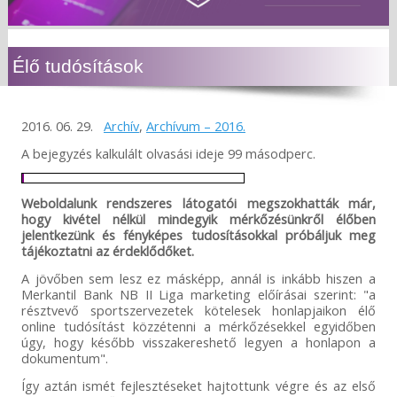
Élő tudósítások
2016. 06. 29.
Archív
,
Archívum – 2016.
A bejegyzés kalkulált olvasási ideje 99 másodperc.
Weboldalunk rendszeres látogatói megszokhatták már,
hogy kivétel nélkül mindegyik mérkőzésünkről élőben
jelentkezünk és fényképes tudosításokkal próbáljuk meg
tájékoztatni az érdeklődőket.
A jövőben sem lesz ez másképp, annál is inkább hiszen a
Merkantil Bank NB II Liga marketing előírásai szerint: "a
résztvevő sportszervezetek kötelesek honlapjaikon élő
online tudósítást közzétenni a mérkőzésekkel egyidőben
úgy, hogy később visszakereshető legyen a honlapon a
dokumentum".
Így aztán ismét fejlesztéseket hajtottunk végre és az első