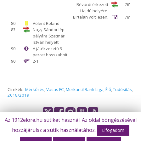
Bévárdi érkezett
76'
Hajdú helyére.
Birtalan volt lesen.
78'
80'
Vólent Roland
83'
Nagy Sándor lép
pályára Szatmári
István helyett.
90'
A játékvezető 3
percet hosszabbít.
90'
2-1
Címkék:
Mérkőzés
,
Vasas FC
,
Merkantil Bank Liga
,
Élő
,
Tudósítás
,
2018/2019
Az 1912elore.hu sütiket használ. Az oldal böngészésével
hozzájárulsz a sütik használatához.
© Békéscsaba 1912 Előre Futball Zrt.
Elfogadom
Olvasta már?