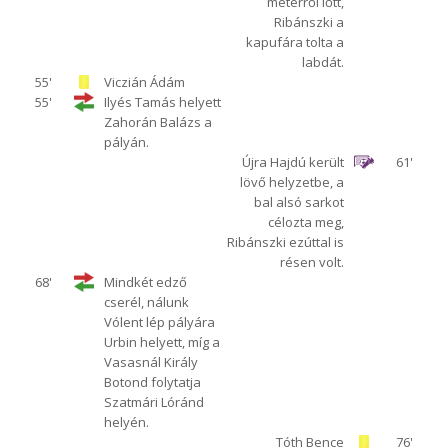
méterről lőtt,
Ribánszki a
kapufára tolta a
labdát.
55'
Viczián Ádám
55'
Ilyés Tamás helyett
Zahorán Balázs a
pályán.
Újra Hajdú került
61'
lövő helyzetbe, a
bal alsó sarkot
célozta meg,
Ribánszki ezúttal is
résen volt.
68'
Mindkét edző
cserél, nálunk
Vólent lép pályára
Urbin helyett, míg a
Vasasnál Király
Botond folytatja
Szatmári Lóránd
helyén.
Tóth Bence
76'