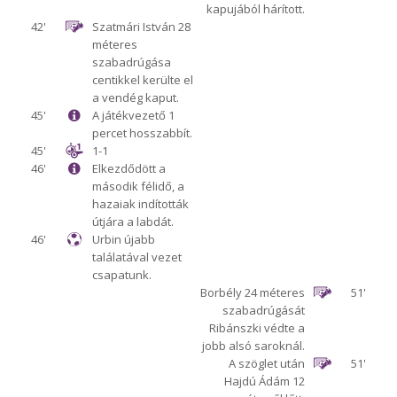
kapujából hárított.
42'
Szatmári István 28
méteres
szabadrúgása
centikkel kerülte el
a vendég kaput.
45'
A játékvezető 1
percet hosszabbít.
45'
1-1
46'
Elkezdődött a
második félidő, a
hazaiak indították
útjára a labdát.
46'
Urbin újabb
találatával vezet
csapatunk.
Borbély 24 méteres
51'
szabadrúgását
Ribánszki védte a
jobb alsó saroknál.
A szöglet után
51'
Hajdú Ádám 12