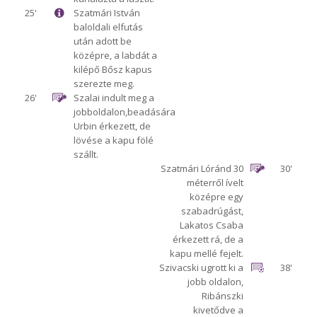
25'
Szatmári István
baloldali elfutás
után adott be
középre, a labdát a
kilépő Bősz kapus
szerezte meg.
26'
Szalai indult meg a
jobboldalon,beadására
Urbin érkezett, de
lövése a kapu fölé
szállt.
Szatmári Lóránd 30
30'
méterről ívelt
középre egy
szabadrúgást,
Lakatos Csaba
érkezett rá, de a
kapu mellé fejelt.
Szivacski ugrott ki a
38'
jobb oldalon,
Ribánszki
kivetődve a