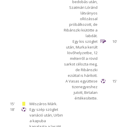
bedobás után,
Szatmári Lóránd
látványos
ollózással
próbálkozott, de
Ribánszki kiütötte a
labdát.
Egy kis szöglet
10'
után, Murka került
lövőhelyzetbe, 12
méterről a rövid
sarkot célozta meg,
de Ribánszki
ezúttal is hárított.
A Vasas együttese
15'
tizenegyeshez
jutott, Birtalan
értékesítette.
15'
Mészáros Márk.
18'
Egy szép szöglet
variáció után, Urbin
a kapuba
kanalazta a lasztit.