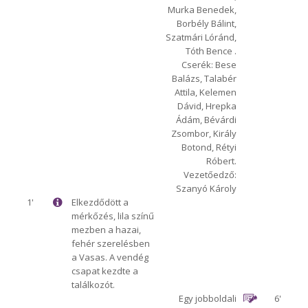
Murka Benedek,
Borbély Bálint,
Szatmári Lóránd,
Tóth Bence .
Cserék: Bese
Balázs, Talabér
Attila, Kelemen
Dávid, Hrepka
Ádám, Bévárdi
Zsombor, Király
Botond, Rétyi
Róbert.
Vezetőedző:
Szanyó Károly
1'
Elkezdődött a
mérkőzés, lila színű
mezben a hazai,
fehér szerelésben
a Vasas. A vendég
csapat kezdte a
találkozót.
Egy jobboldali
6'