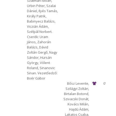
Szatmári István,
Urbin Péter, Szalai
Dániel, Ilyés Tamás,
Király Patrik,
Babinyecz Balázs,
Viczián Ádám,
Szélpál Norbert.
Cserék: Uram
János, Zahorán
Balázs, Dávid
Zoltán Gergő, Nagy
Sándor, Hursán
György, Vólent
Roland, Sinanovic
Sinan. Vezetőedző:
Boér Gábor
Bősz Levente,
0'
Szilágyi Zoltán,
Birtalan Botond,
Szivacski Donát,
Kovács Milán,
Hajdú Ádám,
Lakatos Csaba,