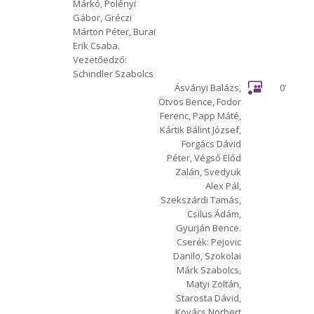
Márkó, Polényi
Gábor, Gréczi
Márton Péter, Burai
Erik Csaba.
Vezetőedző:
Schindler Szabolcs
Ásványi Balázs,
0'
Ötvös Bence, Fodor
Ferenc, Papp Máté,
Kártik Bálint József,
Forgács Dávid
Péter, Végső Előd
Zalán, Svedyuk
Alex Pál,
Szekszárdi Tamás,
Csilus Ádám,
Gyurján Bence.
Cserék: Pejovic
Danilo, Szokolai
Márk Szabolcs,
Matyi Zoltán,
Starosta Dávid,
Kovács Norbert