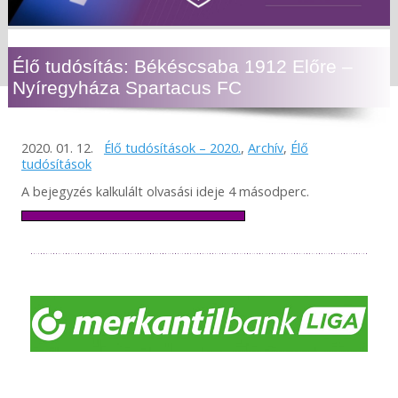
Élő tudósítás: Békéscsaba 1912 Előre –
Nyíregyháza Spartacus FC
2020. 01. 12.
Élő tudósítások – 2020.
,
Archív
,
Élő
tudósítások
A bejegyzés kalkulált olvasási ideje 4 másodperc.