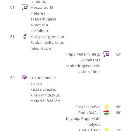
a labdát.
61'
Mészáros 18
méteres
szabadrúgása
akadt el a
sorfalban.
61'
Király szöglete után
Szalai fejelt a kapu
felső lécére.
Papp Máté mintegy
63'
26 méteres
szabadrúgása után
Urám védett.
64'
Lukács emelte
vissza
kapáslövésre,
Király mintegy 20
méterről fölé lőtt.
Forgács Dávid
68'
Boda Balázs
68'
folytatja Papp Máté
helyett.
Csilus Ádám
73'