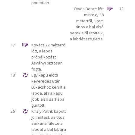
pontatlan.
Ötvös Bence lőtt
13'
mintegy 18
méterről, Uram
János a bal alsó
sarok elől ütötte ki
a labdát szögletre.
17'
Kovács 22 méterről
lőtt, a lapos
próbálkozást
Ásványi biztosan
fogta.
18'
Egy kapu előtti
keveredés után
Lukácshoz került a
labda, aki a kapu
jobb alsó sarkába
gurított.
26'
Király Patrik kapott
jó indítást, az ötös
sarkánál átette a
labdát a bal lábára