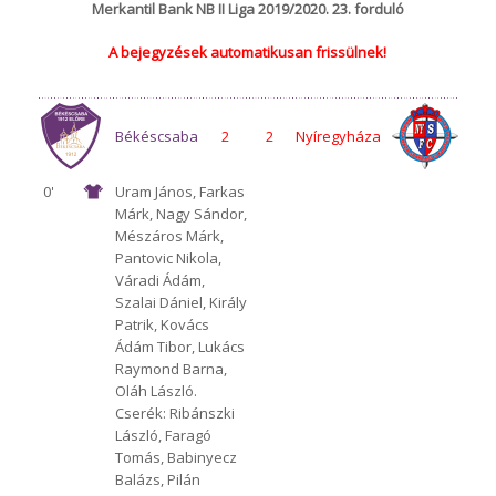
Merkantil Bank NB II Liga 2019/2020. 23. forduló
A bejegyzések automatikusan frissülnek!
Békéscsaba
2
2
Nyíregyháza
0'
Uram János, Farkas
Márk, Nagy Sándor,
1912 Előre
Spartacus FC
Mészáros Márk,
Pantovic Nikola,
Váradi Ádám,
Szalai Dániel, Király
Patrik, Kovács
Ádám Tibor, Lukács
Raymond Barna,
Oláh László.
Cserék: Ribánszki
László, Faragó
Tomás, Babinyecz
Balázs, Pilán