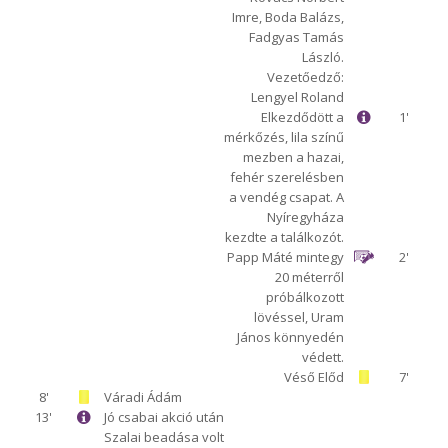
Imre, Boda Balázs,
Fadgyas Tamás
László.
Vezetőedző:
Lengyel Roland
Elkezdődött a
1'
mérkőzés, lila színű
mezben a hazai,
fehér szerelésben
a vendég csapat. A
Nyíregyháza
kezdte a találkozót.
Papp Máté mintegy
2'
20 méterről
próbálkozott
lövéssel, Uram
János könnyedén
védett.
Véső Előd
7'
8'
Váradi Ádám
13'
Jó csabai akció után
Szalai beadása volt