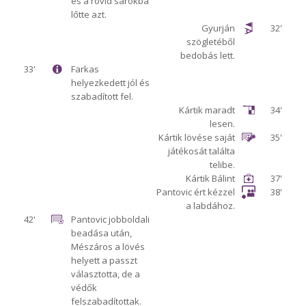
és a rövid sarokba
lőtte azt.
Gyurján
32'
szögletéből
bedobás lett.
33'
Farkas
helyezkedett jól és
szabadított fel.
Kártik maradt
34'
lesen.
Kártik lövése saját
35'
játékosát találta
telibe.
Kártik Bálint
37'
Pantovic ért kézzel
38'
a labdához.
42'
Pantovic jobboldali
beadása után,
Mészáros a lövés
helyett a passzt
választotta, de a
védők
felszabadítottak.