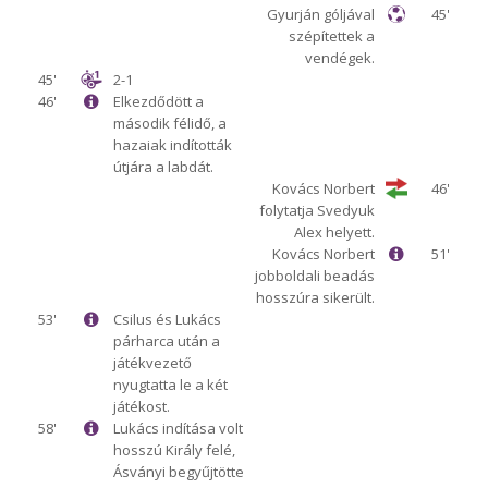
Gyurján góljával
45'
szépítettek a
vendégek.
45'
2-1
46'
Elkezdődött a
második félidő, a
hazaiak indították
útjára a labdát.
Kovács Norbert
46'
folytatja Svedyuk
Alex helyett.
Kovács Norbert
51'
jobboldali beadás
hosszúra sikerült.
53'
Csilus és Lukács
párharca után a
játékvezető
nyugtatta le a két
játékost.
58'
Lukács indítása volt
hosszú Király felé,
Ásványi begyűjtötte