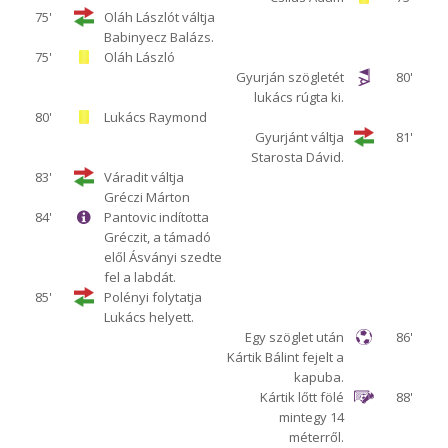
75'
Oláh Lászlót váltja
Babinyecz Balázs.
75'
Oláh László
Gyurján szögletét
80'
lukács rúgta ki.
80'
Lukács Raymond
Gyurjánt váltja
81'
Starosta Dávid.
83'
Váradit váltja
Gréczi Márton
84'
Pantovic indította
Gréczit, a támadó
elől Ásványi szedte
fel a labdát.
85'
Polényi folytatja
Lukács helyett.
Egy szöglet után
86'
Kártik Bálint fejelt a
kapuba.
Kártik lőtt fölé
88'
mintegy 14
méterről.