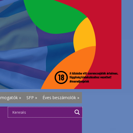
ámogatók
»
SFP
»
Éves beszámolók
»