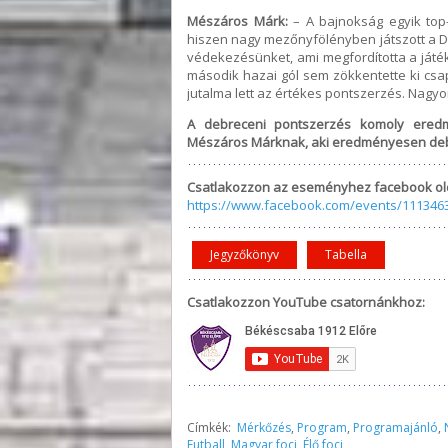
Mészáros Márk:
– A bajnokság egyik top-
hiszen nagy mezőnyfölényben játszott a DE
védekezésünket, ami megfordította a játék
második hazai gól sem zökkentette ki csa
jutalma lett az értékes pontszerzés. Nagyo
A debreceni pontszerzés komoly eredm
Mészáros Márknak, aki eredményesen deb
Csatlakozzon az eseményhez facebook ol
https://www.facebook.com/events/111346
Jegyzőkönyv
Tabella
Csatlakozzon YouTube csatornánkhoz:
Címkék:
Mérkőzés
,
Program
,
Programajánló
,
Futball
,
Magyar foci
,
Élő foci