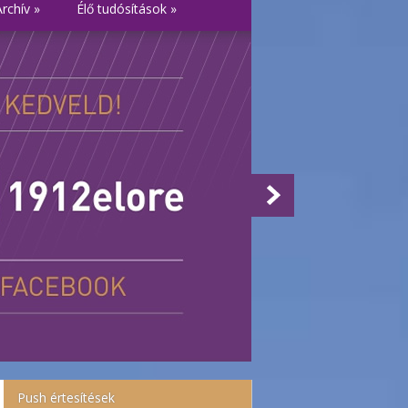
Archív
»
Élő tudósítások
»
Push értesítések