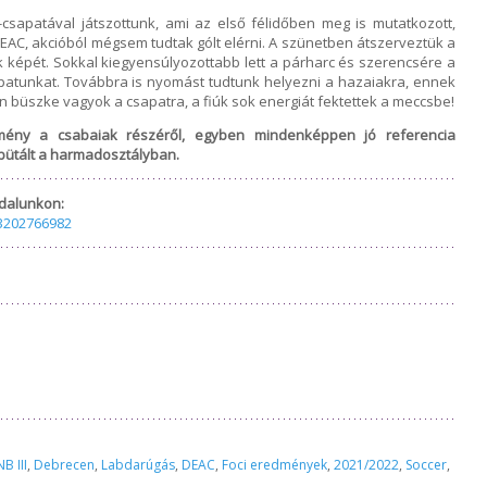
csapatával játszottunk, ami az első félidőben meg is mutatkozott,
AC, akcióból mégsem tudtak gólt elérni. A szünetben átszerveztük a
 képét. Sokkal kiegyensúlyozottabb lett a párharc és szerencsére a
patunkat. Továbbra is nyomást tudtunk helyezni a hazaiakra, ennek
n büszke vagyok a csapatra, a fiúk sok energiát fektettek a meccsbe!
ény a csabaiak részéről, egyben mindenképpen jó referencia
ütált a harmadosztályban.
dalunkon:
3202766982
NB III
,
Debrecen
,
Labdarúgás
,
DEAC
,
Foci eredmények
,
2021/2022
,
Soccer
,