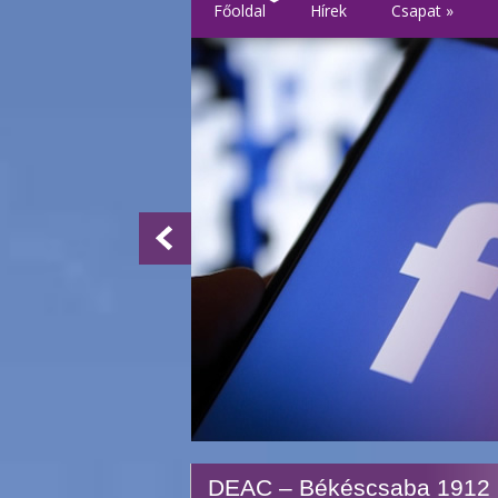
Főoldal
Hírek
Csapat
»
DEAC – Békéscsaba 1912 El