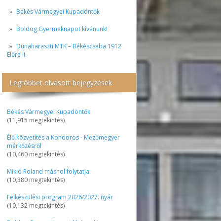
Békés Vármegyei Kupadöntők
Boldog Gyermeknapot kívánunk!
Dunaharaszti MTK – Békéscsaba 1912
Előre II.
Legtöbbet olvasott bejegyzések
Békés Vármegyei Kupadöntők
(11,915 megtekintés)
Élő közvetítés a Kondoros - Mezőmegyer
mérkőzésről
(10,460 megtekintés)
Mikló Roland máshol folytatja
(10,380 megtekintés)
Felkészülési program 2026/2027. nyár
(10,132 megtekintés)