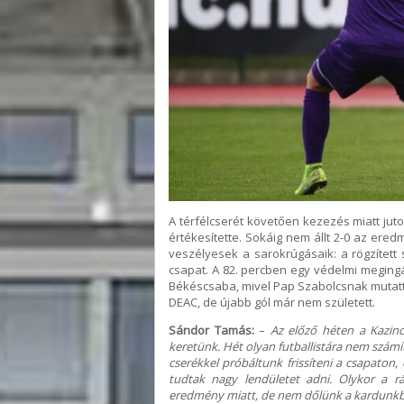
A térfélcserét követően kezezés miatt ju
értékesítette. Sokáig nem állt 2-0 az ered
veszélyesek a sarokrúgásaik: a rögzített
csapat. A 82. percben egy védelmi megingá
Békéscsaba, mivel Pap Szabolcsnak mutatta 
DEAC, de újabb gól már nem született.
Sándor Tamás:
–
Az előző héten a Kazincb
keretünk. Hét olyan futballistára nem szám
cserékkel próbáltunk frissíteni a csapato
tudtak nagy lendületet adni. Olykor a r
eredmény miatt, de nem dőlünk a kardunk