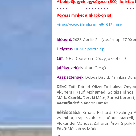
A belépőjegyek egységesen 500,- forintba 
Kövess minket a TikTok-on is!
https://www.tiktok.com/@1912elore
Időpont:
2022. április 24. (vasárnap) 17:00 ó
Helyszín:
DEAC Sporttelep
Cím:
4032 Debrecen, Dóczy József u. 9.
Játékvezető:
Muhari Gergő
Asszisztensek:
Dobos Dávid, Pálinkás Don
DEAC:
Tóth Dániel, Oliver Tochukwu Onyeb
Al-Sheraji Rauf Mohamed, Soltész János,
Márk.
Cserék:
Deczki Máté, Sárosi Norbert,
Vezetőedző:
Sándor Tamás
Békéscsaba:
Krnács Richárd, Czvalinga Á
Zsombor, Pap Szabolcs, Bónus Marcell
Alexander Máriusz, Zahorán Áron, Sipaki Pa
Edző:
Mészáros Márk