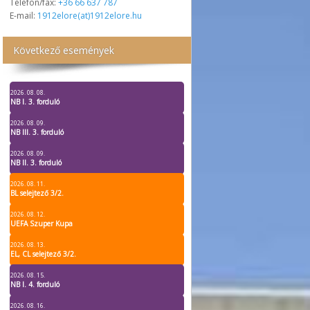
Telefon/fax:
+36 66 637 787
E-mail:
1912elore(at)1912elore.hu
Következő események
2026. 08. 08.
NB I. 3. forduló
2026. 08. 09.
NB III. 3. forduló
2026. 08. 09.
NB II. 3. forduló
2026. 08. 11.
BL selejtező 3/2.
2026. 08. 12.
UEFA Szuper Kupa
2026. 08. 13.
EL, CL selejtező 3/2.
2026. 08. 15.
NB I. 4. forduló
2026. 08. 16.