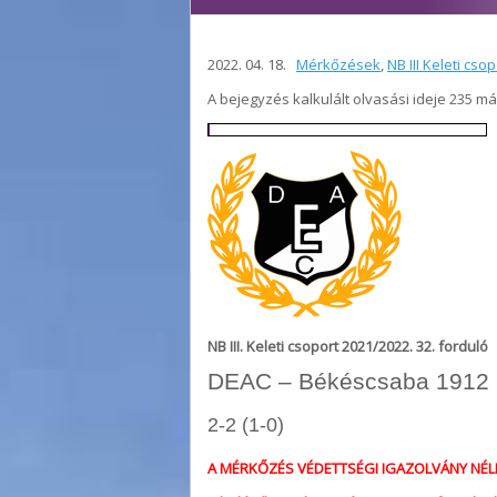
2022. 04. 18.
Mérkőzések
,
NB III Keleti cso
A bejegyzés kalkulált olvasási ideje 235 m
NB III. Keleti csoport 2021/2022. 32. forduló
DEAC – Békéscsaba 1912 El
2-2 (1-0)
A MÉRKŐZÉS VÉDETTSÉGI IGAZOLVÁNY NÉL