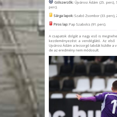
Gólszerzők:
Újvárosi Ádám (25. perc),
perc).
Sárga lapok:
Szabó Zsombor (33. perc), Z
Piros lap:
Pap Szabolcs (91. perc).
A csapatok dolgát a nagy eső is megnehez
kezdeményezést a vendéglátó. Az első 
Ujvárosi Ádám a lecsorgó labdát küldte a 
de az eredmény nem módosult.