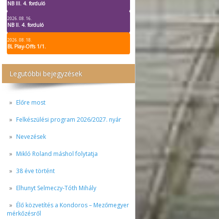
NB III. 4. forduló
2026. 08. 16.
NB II. 4. forduló
2026. 08. 18.
BL Play-Offs 1/1.
Legutóbbi bejegyzések
Előre most
Felkészülési program 2026/2027. nyár
Nevezések
Mikló Roland máshol folytatja
38 éve történt
Elhunyt Selmeczy-Tóth Mihály
Élő közvetítés a Kondoros – Mezőmegyer
mérkőzésről