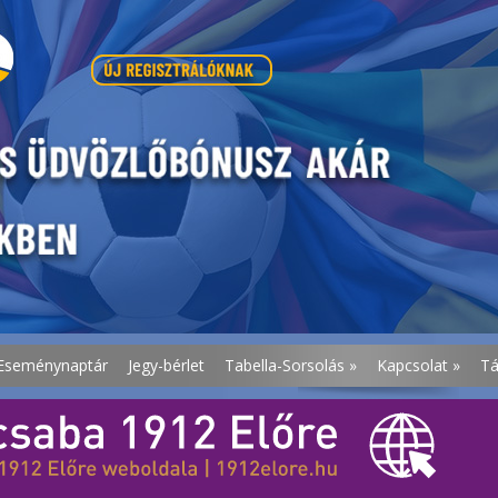
Eseménynaptár
Jegy-bérlet
Tabella-Sorsolás
»
Kapcsolat
»
T