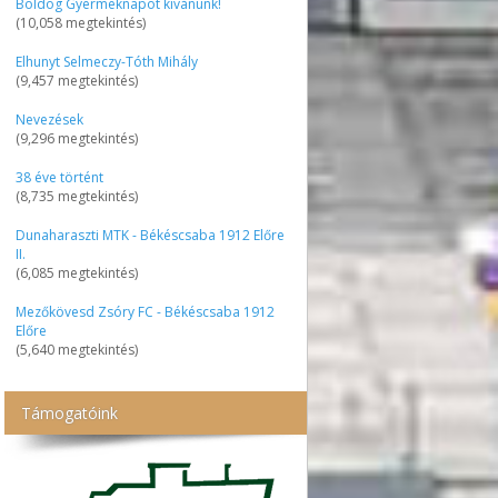
Boldog Gyermeknapot kívánunk!
(10,058 megtekintés)
Elhunyt Selmeczy-Tóth Mihály
(9,457 megtekintés)
Nevezések
(9,296 megtekintés)
38 éve történt
(8,735 megtekintés)
Dunaharaszti MTK - Békéscsaba 1912 Előre
II.
(6,085 megtekintés)
Mezőkövesd Zsóry FC - Békéscsaba 1912
Előre
(5,640 megtekintés)
Támogatóink