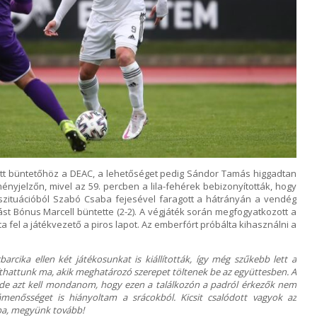
tott büntetőhöz a DEAC, a lehetőséget pedig Sándor Tamás higgadtan
ményjelzőn, mivel az 59. percben a lila-fehérek bebizonyították, hogy
 szituációból Szabó Csaba fejesével faragott a hátrányán a vendég
st Bónus Marcell büntette (2-2). A végjáték során megfogyatkozott a
fel a játékvezető a piros lapot. Az emberfórt próbálta kihasználni a
arcika ellen két játékosunkat is kiállították, így még szűkebb lett a
íthattunk ma, akik meghatározó szerepet töltenek be az együttesben. A
n, de azt kell mondanom, hogy ezen a találkozón a padról érkezők nem
ámenősséget is hiányoltam a srácokból. Kicsit csalódott vagyok az
ba, megyünk tovább!