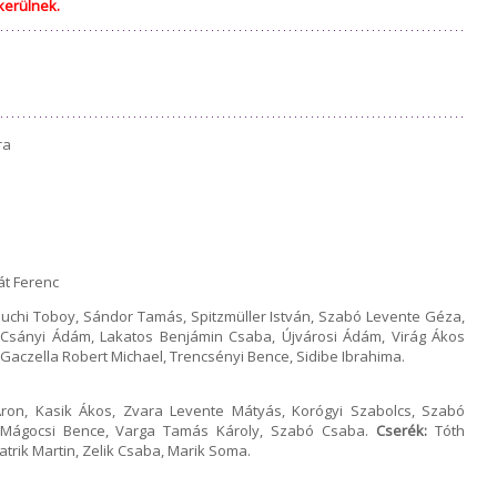
kerülnek.
ra
át Ferenc
uchi Toboy, Sándor Tamás, Spitzmüller István, Szabó Levente Géza,
 Csányi Ádám, Lakatos Benjámin Csaba, Újvárosi Ádám, Virág Ákos
 Gaczella Robert Michael, Trencsényi Bence, Sidibe Ibrahima.
ron, Kasik Ákos, Zvara Levente Mátyás, Korógyi Szabolcs, Szabó
, Mágocsi Bence, Varga Tamás Károly, Szabó Csaba.
Cserék:
Tóth
trik Martin, Zelik Csaba, Marik Soma.