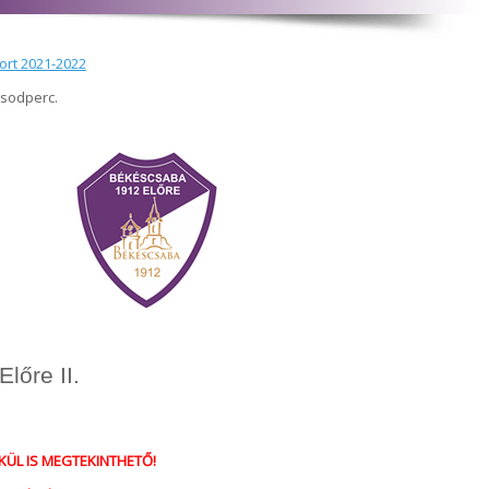
port 2021-2022
ásodperc.
őre II.
KÜL IS MEGTEKINTHETŐ!