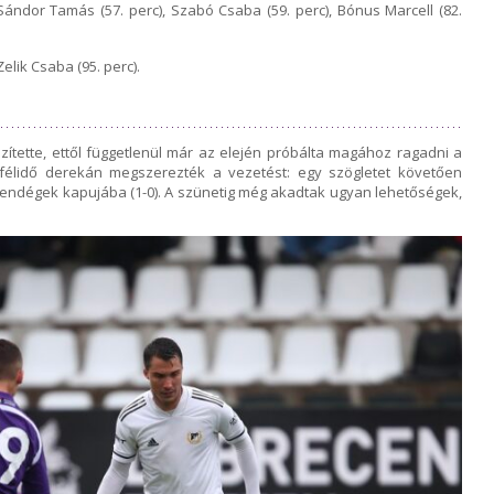
 Sándor Tamás (57. perc), Szabó Csaba (59. perc), Bónus Marcell (82.
elik Csaba (95. perc).
ítette, ettől függetlenül már az elején próbálta magához ragadni a
félidő derekán megszerezték a vezetést: egy szögletet követően
vendégek kapujába (1-0). A szünetig még akadtak ugyan lehetőségek,