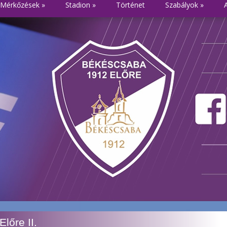
Mérkőzések
»
Stadion
»
Történet
Szabályok
»
őre II.