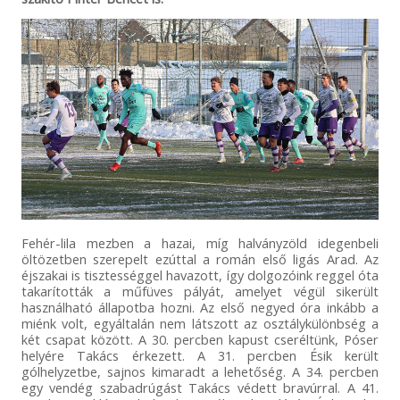
Fehér-lila mezben a hazai, míg halványzöld idegenbeli
öltözetben szerepelt ezúttal a román első ligás Arad. Az
éjszakai is tisztességgel havazott, így dolgozóink reggel óta
takarították a műfüves pályát, amelyet végül sikerült
használható állapotba hozni. Az első negyed óra inkább a
miénk volt, egyáltalán nem látszott az osztálykülönbség a
két csapat között. A 30. percben kapust cseréltünk, Póser
helyére Takács érkezett. A 31. percben Ésik került
gólhelyzetbe, sajnos kimaradt a lehetőség. A 34. percben
egy vendég szabadrúgást Takács védett bravúrral. A 41.