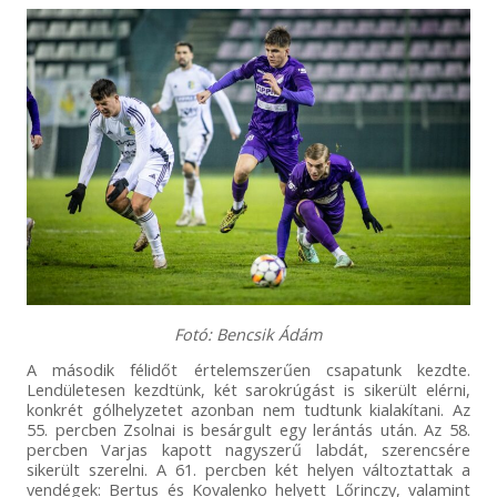
Fotó: Bencsik Ádám
A második félidőt értelemszerűen csapatunk kezdte.
Lendületesen kezdtünk, két sarokrúgást is sikerült elérni,
konkrét gólhelyzetet azonban nem tudtunk kialakítani. Az
55. percben Zsolnai is besárgult egy lerántás után. Az 58.
percben Varjas kapott nagyszerű labdát, szerencsére
sikerült szerelni. A 61. percben két helyen változtattak a
vendégek: Bertus és Kovalenko helyett Lőrinczy, valamint