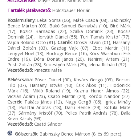
Asszisztensek:
Máyer Gábor, Mohos Milán
Tartalék játékvezető:
Holczbauer Flórián
Kozármisleny:
Lékai Soma (66), Máté Csaba (08), Babinszky
Bence Márton (09), Bakó Sámuel Barnabás (10), Bíró Márk
(17), Kozics Barnabás (22), Szalka Dominik (23), Kocsis
Dominik (24), Horváth Dániel (55), Turi Tamás Kristóf (77),
Vajda Roland Ottó (81).
Cserék:
Oroszi István (01), Harsányi
Dániel Zoltán (03), Gazdag Vajk (07), Ebot Martin (11),
Lengyel Noel (13), Bodrogi Bence (16), Kócs-Washburn Erik
Endre (19), Dóra Donát János (20), Nahirnij Artem (21),
Pesti Zoltán (28), Sebestyén Márk (29), Jelena Richárd (32).
Vezetőedző:
Pinezits Máté
Békéscsaba:
Póser Dániel (90), Kovács Gergő (03), Borsos
Filip (07), Harsányi István (10), Ésik Ákos (11), Hodonicki
Márk (16), Mikló Roland (19), Kuzma Hunor Álmos (22),
Viczián Ádám (23), Csató Martin (24), Kóródi Nándor (27).
Cserék:
Takács János (12), Nagy Gergő (06), Igricz Mihály
(13), Pusztai András (18), Daru Bence (29), Kotula Máté
(37), Sármány Kristóf (70), Pelles Patrik András (78), Balla
Kevin Károly (99).
Vezetőedző:
Csató Sándor
Gólszerzők:
Babinszky Bence Márton (8. és 69. perc),