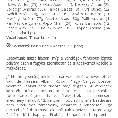
Bolyki Andor (29), Czékus Ádám (37), Derekas Zoltán (23),
Eördögh András (66), Farkas Balázs (9), Fürj Bence (22),
Győrfi Milán (76), Haris Attila (6), Kovács Barnabás (11),
Merényi Ádám (77), Nisztor Ákos (30), Pálfi Kristóf (1),
Pálinkás Gergő (7), Papp Milán (24), Ruisz Barnabás (12),
Szabó Alex (15), Szlovák Milán (31), Szojma András (34),
Szűcs Szilárd (3).
Vezetőedző:
Tímár Krisztián
Gólszerző:
Pelles Patrik András (62. perc).
Csapatunk tiszta lilában, míg a vendégek fehérben léptek
pályára ezen a fagyos szombaton és a Kecskemét kezdte a
mérkőzést.
Jó hír, hogy sérültjeink közül már volt, aki újra bevethetővé
vált, de Hursán, Albert, Kővári, Nagy Gergő, Borsos,
valamint Zsolnai nem tudott még segíteni. A vendégek
kezdték határozottabban a meccset és a 9-10. percekben
több sarokrúgással is veszélyeztettek – szerencsére
eredmény nélkül. A 12. percben Hodonicki príma beadására
nem értek oda támadóink, kimaradt a lehetőség. Egy
perccel később a másik oldalról Mikló beívelése után Nagy
Richárd lőtt kapura. Próbált támadásokat építeni a