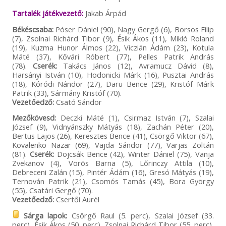
Tartalék játékvezető:
Jakab Árpád
Békéscsaba:
Póser Dániel (90), Nagy Gergő (6), Borsos Filip
(7), Zsolnai Richárd Tibor (9), Ésik Ákos (11), Mikló Roland
(19), Kuzma Hunor Álmos (22), Viczián Ádám (23), Kotula
Máté (37), Kővári Róbert (77), Pelles Patrik András
(78).
Cserék:
Takács János (12), Avramucz Dávid (8),
Harsányi István (10), Hodonicki Márk (16), Pusztai András
(18), Kóródi Nándor (27), Daru Bence (29), Kristóf Márk
Patrik (33), Sármány Kristóf (70).
Vezetőedző:
Csató Sándor
Mezőkövesd:
Deczki Máté (1), Csirmaz István (7), Szalai
József (9), Vidnyánszky Mátyás (18), Zachán Péter (20),
Bertus Lajos (26), Keresztes Bence (41), Csörgő Viktor (67),
Kovalenko Nazar (69), Vajda Sándor (77), Varjas Zoltán
(81).
Cserék:
Dojcsák Bence (42), Winter Dániel (75), Vanja
Zvekanov (4), Vörös Barna (5), Lőrinczy Attila (10),
Debreceni Zalán (15), Pintér Ádám (16), Gresó Mátyás (19),
Ternován Patrik (21), Csomós Tamás (45), Bora György
(55), Csatári Gergő (70).
Vezetőedző:
Csertői Aurél
Sárga lapok:
Csörgő Raul (5. perc), Szalai József (33.
perc), Ésik Ákos (50. perc), Zsolnai Richárd Tibor (55. perc),