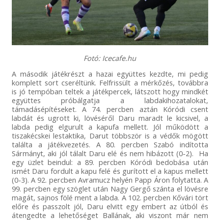
Fotó: Icecafe.hu
A második játékrészt a hazai együttes kezdte, mi pedig
komplett sort cseréltünk. Felfrissült a mérkőzés, továbbra
is jó tempóban teltek a játékpercek, látszott hogy mindkét
együttes próbálgatja a labdakihozatalokat,
támadásépítéseket. A 74. percben aztán Kóródi csent
labdát és ugrott ki, lövéséről Daru maradt le kicsivel, a
labda pedig elgurult a kapufa mellett. Jól működött a
tiszakécskei lestaktika, Darut többször is a védők mögött
találta a játékvezetés. A 80. percben Szabó indította
Sármányt, aki jól tálalt Daru elé és nem hibázott (0-2). Ha
egy üzlet beindul: a 89. percben Kóródi bedobása után
ismét Daru fordult a kapu felé és gurított el a kapus mellett
(0-3). A 92. percben Avramucz helyén Papp Áron folytatta. A
99. percben egy szöglet után Nagy Gergő szánta el lövésre
magát, sajnos fölé ment a labda. A 102. percben Kővári tört
előre és passzolt jól, Daru elvitt egy embert az útból és
átengedte a lehetőséget Ballának, aki viszont már nem