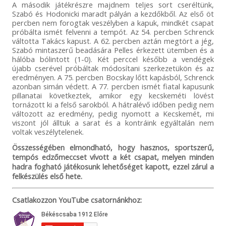
A második játékrészre majdnem teljes sort cseréltünk,
Szabó és Hodonicki maradt pályán a kezdőkből. Az első öt
percben nem forogtak veszélyben a kapuk, mindkét csapat
próbálta ismét felvenni a tempót. Az 54. percben Schrenck
váltotta Takács kapust. A 62. percben aztán megtört a jég,
Szabó mintaszerű beadására Pelles érkezett ütemben és a
hálóba bólintott (1-0). Két perccel később a vendégek
újabb cserével próbáltak módosítani szerkezetükön és az
eredményen. A 75. percben Bocskay lőtt kapásból, Schrenck
azonban simán védett. A 77. percben ismét fiatal kapusunk
pillanatai következtek, amikor egy kecskeméti lövést
tornázott ki a felső sarokból. A hátralévő időben pedig nem
változott az eredmény, pedig nyomott a Kecskemét, mi
viszont jól álltuk a sarat és a kontráink egyáltalán nem
voltak veszélytelenek.
Összességében elmondható, hogy hasznos, sportszerű,
tempós edzőmeccset vívott a két csapat, melyen minden
hadra fogható játékosunk lehetőséget kapott, ezzel zárul a
felkészülés első hete.
Csatlakozzon YouTube csatornánkhoz: