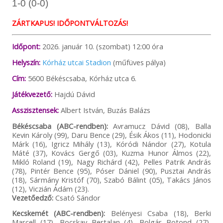
1-0 (0-0)
ZÁRTKAPUS! IDŐPONTVÁLTOZÁS!
Időpont:
2026. január 10. (szombat) 12:00 óra
Helyszín:
Kórház utcai Stadion
(műfüves pálya)
Cím:
5600 Békéscsaba, Kórház utca 6.
Játékvezető:
Hajdú Dávid
Asszisztensek:
Albert István, Buzás Balázs
Békéscsaba (ABC-rendben):
Avramucz Dávid (08), Balla
Kevin Károly (99), Daru Bence (29), Ésik Ákos (11), Hodonicki
Márk (16), Igricz Mihály (13), Kóródi Nándor (27), Kotula
Máté (37), Kovács Gergő (03), Kuzma Hunor Álmos (22),
Mikló Roland (19), Nagy Richárd (42), Pelles Patrik András
(78), Pintér Bence (95), Póser Dániel (90), Pusztai András
(18), Sármány Kristóf (70), Szabó Bálint (05), Takács János
(12), Viczián Ádám (23).
Vezetőedző:
Csató Sándor
Kecskemét (ABC-rendben):
Belényesi Csaba (18), Berki
Marcell (17), Bocskay Bertalan (4), Bolgár Botond (27),