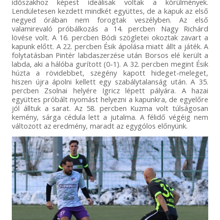
időszakhoz képest ideálisak voltak a körülmények.
Lendületesen kezdett mindkét együttes, de a kapuk az első
negyed órában nem forogtak veszélyben. Az első
valamirevaló próbálkozás a 14. percben Nagy Richárd
lövése volt. A 16. percben Bódi szögletei okoztak zavart a
kapunk előtt. A 22. percben Ésik ápolása miatt állt a játék. A
folytatásban Pintér labdaszerzése után Borsos elé került a
labda, aki a hálóba gurított (0-1). A 32. percben megint Ésik
húzta a rövidebbet, szegény kapott hideget-meleget,
hiszen újra ápolni kellett egy szabálytalanság után. A 35.
percben Zsolnai helyére Igricz lépett pályára. A hazai
együttes próbált nyomást helyezni a kapunkra, de egyelőre
jól álltuk a sarat. Az 58. percben Kuzma volt túlságosan
kemény, sárga cédula lett a jutalma. A félidő végéig nem
változott az eredmény, maradt az egygólos előnyünk.