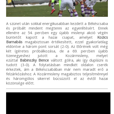
A szünet után sokkal energikusabban kezdett a Békéscsaba
és próbált mindent megtenni az egyenlítésért. Ennek
ellenére az 54. percben egy újabb mislenyi akció végén
büntetőt kapott a hazai csapat, amelyet
Kozics
Barnabás
magabiztosan értékesített, ezzel gyakorlatilag
eldöntve a három pont sorsát (2-0). Az Előrének volt még
két ígéretes próbálkozása, de a 69. percben újabb
tizenegyeshez jutott a Kozármisleny, melyet
ezúttal
Babinszky Bence
váltott gólra, aki így duplázni is
tudott (3-0). A folytatásban mindkét oldalon cserék
érkeztek, ám a Békéscsabában már nem maradt erő a
felzárkózáshoz. A Kozármisleny magabiztos teljesítménnyel
és háromgólos sikerrel búcsúzott el az évtől hazai
közönsége előtt.