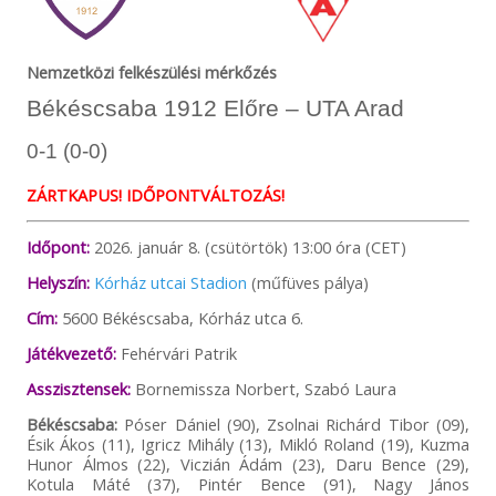
Nemzetközi felkészülési mérkőzés
Békéscsaba 1912 Előre – UTA Arad
0-1 (0-0)
ZÁRTKAPUS!
IDŐPONTVÁLTOZÁS!
Időpont:
2026. január 8. (csütörtök) 13:00 óra (CET)
Helyszín:
Kórház utcai Stadion
(műfüves pálya)
Cím:
5600 Békéscsaba, Kórház utca 6.
Játékvezető:
Fehérvári Patrik
Asszisztensek:
Bornemissza Norbert, Szabó Laura
Békéscsaba:
Póser Dániel (90), Zsolnai Richárd Tibor (09),
Ésik Ákos (11), Igricz Mihály (13), Mikló Roland (19), Kuzma
Hunor Álmos (22), Viczián Ádám (23), Daru Bence (29),
Kotula Máté (37), Pintér Bence (91), Nagy János