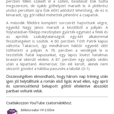
percben Mikló szaladt el a szélen, beadását Ésik tudta
megszerezni, de újabb gólhelyzet maradt ki. A játékrész
utolsó percében újra Ésik előtt adódott lehetőség, de ez is
kimaradt, így gól nélkül mehettek pihenőre a csapatok.
A második félidőre komplett sorcserét hajtottunk végre,
egyedül Nagy János maradt a kezdőből a pályán. A
folytatásban főképp mezőnyben gyűrték egymást a felek és
az apróbb szabálytalanságok egy-két alkalommal
feszültségeket is szültek. A 60. percben Tóth Patrik kapus
váltotta Takácsot, így mindhárom hálóőr egyenlő időt
tölthetett a pályán. A 76. percben a vendégek le is
tesztelték fiatal kapusunkat, egy lapos lövést hatalmas
bravúrral sikerült védeni. A 87. percben egy újabb védés
után a kipattanó Alomerovic Din elé került, akinek nem
okozott gondot a hálóba passzolni a labdát (0-1).
Összességében elmondható, hogy három nap tréning után
igen jól helytálltunk a román első ligás Arad ellen, egy apró
és szerencsétlenül bekapott góltól eltekintve abszolút
pariban voltunk velük.
Csatlakozzon YouTube csatornánkhoz: