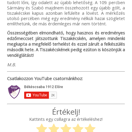
tudott lőni, így odalett az újabb lehetőség. A 109. percben
Sármány és Szabó majdnem összehozott egy újabb gólt, a
tiszakécskei kapus azonban lefülelte a lövést. A mérkőzés
utolsó percében még egy eredmény nélküli hazai szögletet
említhetünk, de más érdemleges már nem történt.
Összességében elmondható, hogy hasznos és eredményes
edzőmeccset játszottunk Tiszakécskén, amelyen mindenki
megkapta a megfelelő terhelést és ezzel zárult a felkészülés
második hete. A Tiszakécskének pedig ezúton is köszönjük a
vendéglátást!
M.B.
Csatlakozzon YouTube csatornánkhoz:
Értékelj!
Kattints egy csillagra az értékeléshez!