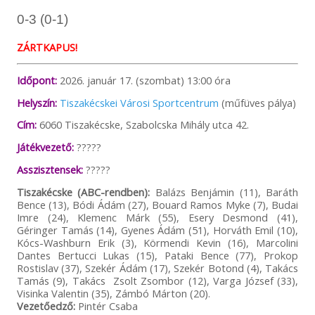
0-3 (0-1)
ZÁRTKAPUS!
Időpont:
2026. január 17. (szombat) 13:00 óra
Helyszín:
Tiszakécskei Városi Sportcentrum
(műfüves pálya)
Cím:
6060 Tiszakécske, Szabolcska Mihály utca 42.
Játékvezető:
?????
Asszisztensek:
?????
Tiszakécske (ABC-rendben):
Balázs Benjámin (11), Baráth
Bence (13), Bódi Ádám (27), Bouard Ramos Myke (7), Budai
Imre (24), Klemenc Márk (55), Esery Desmond (41),
Géringer Tamás (14), Gyenes Ádám (51), Horváth Emil (10),
Kócs-Washburn Erik (3), Körmendi Kevin (16), Marcolini
Dantes Bertucci Lukas (15), Pataki Bence (77), Prokop
Rostislav (37), Szekér Ádám (17), Szekér Botond (4), Takács
Tamás (9), Takács Zsolt Zsombor (12), Varga József (33),
Visinka Valentin (35), Zámbó Márton (20).
Vezetőedző:
Pintér Csaba