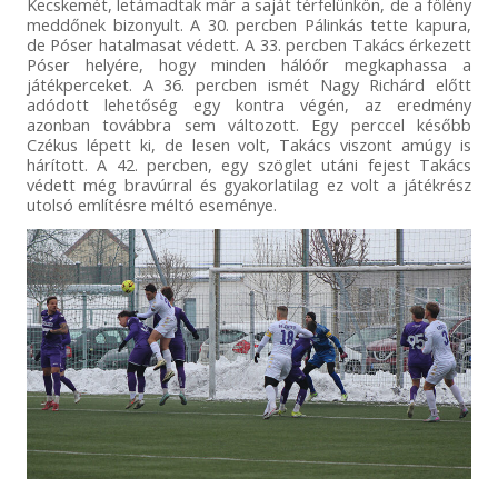
Kecskemét, letámadtak már a saját térfelünkön, de a fölény
meddőnek bizonyult. A 30. percben Pálinkás tette kapura,
de Póser hatalmasat védett. A 33. percben Takács érkezett
Póser helyére, hogy minden hálóőr megkaphassa a
játékperceket. A 36. percben ismét Nagy Richárd előtt
adódott lehetőség egy kontra végén, az eredmény
azonban továbbra sem változott. Egy perccel később
Czékus lépett ki, de lesen volt, Takács viszont amúgy is
hárított. A 42. percben, egy szöglet utáni fejest Takács
védett még bravúrral és gyakorlatilag ez volt a játékrész
utolsó említésre méltó eseménye.