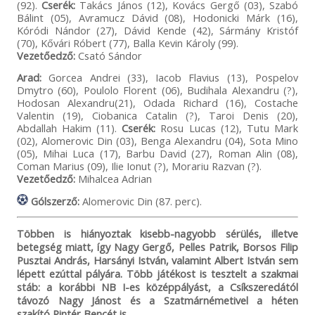
(92).
Cserék:
Takács János (12), Kovács Gergő (03), Szabó
Bálint (05), Avramucz Dávid (08), Hodonicki Márk (16),
Kóródi Nándor (27), Dávid Kende (42), Sármány Kristóf
(70), Kővári Róbert (77), Balla Kevin Károly (99).
Vezetőedző:
Csató Sándor
Arad:
Gorcea Andrei (33), Iacob Flavius (13), Pospelov
Dmytro (60), Poulolo Florent (06), Budihala Alexandru (?),
Hodosan Alexandru(21), Odada Richard (16), Costache
Valentin (19), Ciobanica Catalin (?), Taroi Denis (20),
Abdallah Hakim (11).
Cserék:
Rosu Lucas (12), Tutu Mark
(02), Alomerovic Din (03), Benga Alexandru (04), Sota Mino
(05), Mihai Luca (17), Barbu David (27), Roman Alin (08),
Coman Marius (09), Ilie Ionut (?), Morariu Razvan (?).
Vezetőedző:
Mihalcea Adrian
Gólszerző:
Alomerovic Din (87. perc).
Többen is hiányoztak kisebb-nagyobb sérülés, illetve
betegség miatt, így Nagy Gergő, Pelles Patrik, Borsos Filip
Pusztai András, Harsányi István, valamint Albert István sem
lépett ezúttal pályára. Több játékost is tesztelt a szakmai
stáb: a korábbi NB I-es középpályást, a Csíkszeredától
távozó Nagy Jánost és a Szatmárnémetivel a héten
szakító Pintér Bencét is.