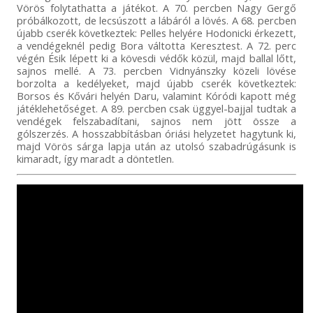
Vörös folytathatta a játékot. A 70. percben Nagy Gergő
próbálkozott, de lecsúszott a lábáról a lövés. A 68. percben
újabb cserék következtek: Pelles helyére Hodonicki érkezett,
a vendégeknél pedig Bora váltotta Keresztest. A 72. perc
végén Ésik lépett ki a kövesdi védők közül, majd ballal lőtt,
sajnos mellé. A 73. percben Vidnyánszky közeli lövése
borzolta a kedélyeket, majd újabb cserék következtek:
Borsos és Kővári helyén Daru, valamint Kóródi kapott még
játéklehetőséget. A 89. percben csak üggyel-bajjal tudtak a
vendégek felszabadítani, sajnos nem jött össze a
gólszerzés. A hosszabbításban óriási helyzetet hagytunk ki,
majd Vörös sárga lapja után az utolsó szabadrúgásunk is
kimaradt, így maradt a döntetlen.