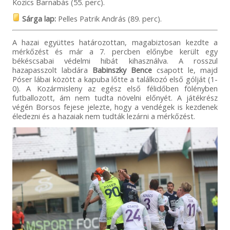
Kozics Barnabás (55. perc).
Sárga lap:
Pelles Patrik András (89. perc).
A hazai együttes határozottan, magabiztosan kezdte a
mérkőzést és már a 7. percben előnybe került egy
békéscsabai védelmi hibát kihasználva. A rosszul
hazapasszolt labdára
Babinszky Bence
csapott le, majd
Póser lábai között a kapuba lőtte a találkozó első gólját (1-
0). A Kozármisleny az egész első félidőben fölényben
futballozott, ám nem tudta növelni előnyét. A játékrész
végén Borsos fejese jelezte, hogy a vendégek is kezdenek
éledezni és a hazaiak nem tudták lezárni a mérkőzést.