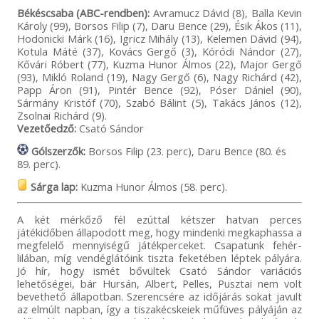
Békéscsaba (ABC-rendben):
Avramucz Dávid (8), Balla Kevin
Károly (99), Borsos Filip (7), Daru Bence (29), Ésik Ákos (11),
Hodonicki Márk (16), Igricz Mihály (13), Kelemen Dávid (94),
Kotula Máté (37), Kovács Gergő (3), Kóródi Nándor (27),
Kővári Róbert (77), Kuzma Hunor Álmos (22), Major Gergő
(93), Mikló Roland (19), Nagy Gergő (6), Nagy Richárd (42),
Papp Áron (91), Pintér Bence (92), Póser Dániel (90),
Sármány Kristóf (70), Szabó Bálint (5), Takács János (12),
Zsolnai Richárd (9).
Vezetőedző:
Csató Sándor
Gólszerzők:
Borsos Filip (23. perc), Daru Bence (80. és
89. perc).
Sárga lap:
Kuzma Hunor Álmos (58. perc).
A két mérkőző fél ezúttal kétszer hatvan perces
játékidőben állapodott meg, hogy mindenki megkaphassa a
megfelelő mennyiségű játékperceket. Csapatunk fehér-
lilában, míg vendéglátóink tiszta feketében léptek pályára.
Jó hír, hogy ismét bővültek Csató Sándor variációs
lehetőségei, bár Hursán, Albert, Pelles, Pusztai nem volt
bevethető állapotban. Szerencsére az időjárás sokat javult
az elmúlt napban, így a tiszakécskeiek műfüves pályáján az