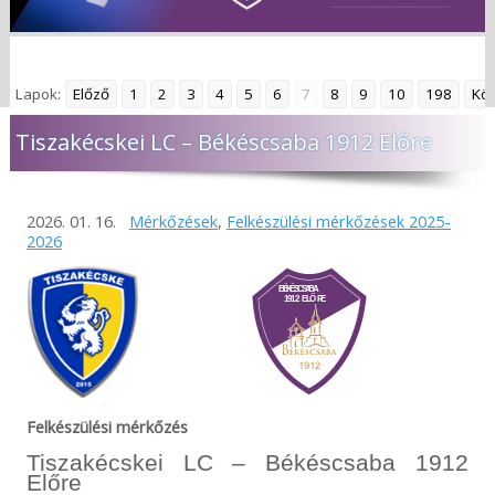
Lapok:
Előző
1
2
3
4
5
6
7
8
9
10
198
Kö
Tiszakécskei LC – Békéscsaba 1912 Előre
2026. 01. 16.
Mérkőzések
,
Felkészülési mérkőzések 2025-
2026
Felkészülési mérkőzés
Tiszakécskei LC – Békéscsaba 1912
Előre