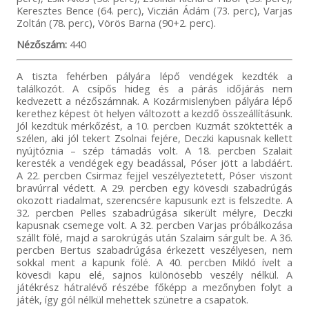
Keresztes Bence (64. perc), Viczián Ádám (73. perc), Varjas
Zoltán (78. perc), Vörös Barna (90+2. perc).
Nézőszám:
440
A tiszta fehérben pályára lépő vendégek kezdték a
találkozót. A csípős hideg és a párás időjárás nem
kedvezett a nézőszámnak. A Kozármislenyben pályára lépő
kerethez képest öt helyen változott a kezdő összeállításunk.
Jól kezdtük mérkőzést, a 10. percben Kuzmát szöktették a
szélen, aki jól tekert Zsolnai fejére, Deczki kapusnak kellett
nyújtóznia – szép támadás volt. A 18. percben Szalait
keresték a vendégek egy beadással, Póser jött a labdáért.
A 22. percben Csirmaz fejjel veszélyeztetett, Póser viszont
bravúrral védett. A 29. percben egy kövesdi szabadrúgás
okozott riadalmat, szerencsére kapusunk ezt is felszedte. A
32. percben Pelles szabadrúgása sikerült mélyre, Deczki
kapusnak csemege volt. A 32. percben Varjas próbálkozása
szállt fölé, majd a sarokrúgás után Szalaim sárgult be. A 36.
percben Bertus szabadrúgása érkezett veszélyesen, nem
sokkal ment a kapunk fölé. A 40. percben Mikló ívelt a
kövesdi kapu elé, sajnos különösebb veszély nélkül. A
játékrész hátralévő részébe főképp a mezőnyben folyt a
játék, így gól nélkül mehettek szünetre a csapatok.