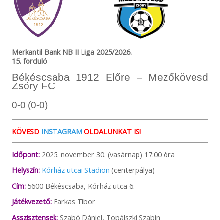
Merkantil Bank NB II Liga 2025/2026.
15. forduló
Békéscsaba 1912 Előre – Mezőkövesd
Zsóry FC
0-0 (0-0)
KÖVESD
INSTAGRAM
OLDALUNKAT IS!
Időpont:
2025. november 30. (vasárnap) 17:00 óra
Helyszín:
Kórház utcai Stadion
(centerpálya)
Cím:
5600 Békéscsaba, Kórház utca 6.
Játékvezető:
Farkas Tibor
Asszisztensek:
Szabó Dániel, Topálszki Szabin