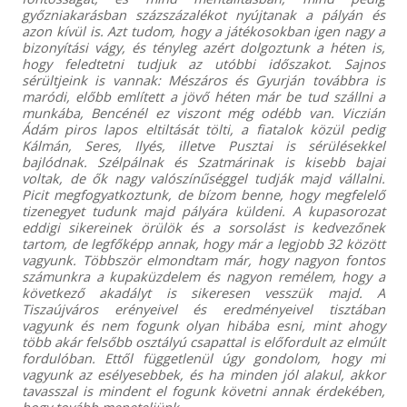
győzniakarásban százszázalékot nyújtanak a pályán és
azon kívül is. Azt tudom, hogy a játékosokban igen nagy a
bizonyítási vágy, és tényleg azért dolgoztunk a héten is,
hogy feledtetni tudjuk az utóbbi időszakot. Sajnos
sérültjeink is vannak: Mészáros és Gyurján továbbra is
maródi, előbb említett a jövő héten már be tud szállni a
munkába, Bencénél ez viszont még odébb van. Viczián
Ádám piros lapos eltiltását tölti, a fiatalok közül pedig
Kálmán, Seres, Ilyés, illetve Pusztai is sérülésekkel
bajlódnak. Szélpálnak és Szatmárinak is kisebb bajai
voltak, de ők nagy valószínűséggel tudják majd vállalni.
Picit megfogyatkoztunk, de bízom benne, hogy megfelelő
tizenegyet tudunk majd pályára küldeni. A kupasorozat
eddigi sikereinek örülök és a sorsolást is kedvezőnek
tartom, de legfőképp annak, hogy már a legjobb 32 között
vagyunk. Többször elmondtam már, hogy nagyon fontos
számunkra a kupaküzdelem és nagyon remélem, hogy a
következő akadályt is sikeresen vesszük majd. A
Tiszaújváros erényeivel és eredményeivel tisztában
vagyunk és nem fogunk olyan hibába esni, mint ahogy
több akár felsőbb osztályú csapattal is előfordult az elmúlt
fordulóban. Ettől függetlenül úgy gondolom, hogy mi
vagyunk az esélyesebbek, és ha minden jól alakul, akkor
tavasszal is mindent el fogunk követni annak érdekében,
hogy tovább meneteljünk.