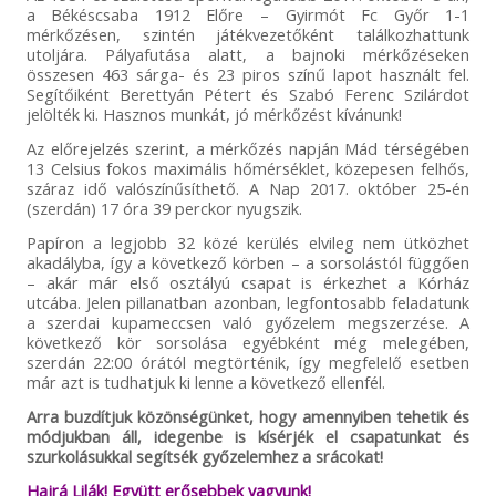
a Békéscsaba 1912 Előre – Gyirmót Fc Győr 1-1
mérkőzésen, szintén játékvezetőként találkozhattunk
utoljára. Pályafutása alatt, a bajnoki mérkőzéseken
összesen 463 sárga- és 23 piros színű lapot használt fel.
Segítőiként Berettyán Pétert és Szabó Ferenc Szilárdot
jelölték ki. Hasznos munkát, jó mérkőzést kívánunk!
Az előrejelzés szerint, a mérkőzés napján Mád térségében
13 Celsius fokos maximális hőmérséklet, közepesen felhős,
száraz idő valószínűsíthető. A Nap 2017. október 25-én
(szerdán) 17 óra 39 perckor nyugszik.
Papíron a legjobb 32 közé kerülés elvileg nem ütközhet
akadályba, így a következő körben – a sorsolástól függően
– akár már első osztályú csapat is érkezhet a Kórház
utcába. Jelen pillanatban azonban, legfontosabb feladatunk
a szerdai kupameccsen való győzelem megszerzése. A
következő kör sorsolása egyébként még melegében,
szerdán 22:00 órától megtörténik, így megfelelő esetben
már azt is tudhatjuk ki lenne a következő ellenfél.
Arra buzdítjuk közönségünket, hogy amennyiben tehetik és
módjukban áll, idegenbe is kísérjék el csapatunkat és
szurkolásukkal segítsék győzelemhez a srácokat!
Hajrá Lilák! Együtt erősebbek vagyunk!