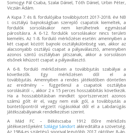
Somogyi Pál Csaba, Szalai Dániel, Tóth Dániel, Urbin Péter,
Viczián Ádám.
A Kupa 7. és 8. fordulójába továbbjutott 2017-2018. évi NB
I. osztályú bajnokságban szereplő csapatok kiemeltek, a
fordulók sorsolásakor nem kerülhetnek egymással
párosításra. A 6-12. fordulók sorsolásakor nincs területi
kiemelés. Az 1-8. forduló mérkőzései esetén: amennyiben a
két csapat között bajnoki osztálykülönbség van, akkor az
alacsonyabb osztályú csapat a pályaválasztó, amennyiben
azonos szintű osztályban játszanak, akkor a sorsoláson
elsőnek kihúzott csapat a pályaválasztó.
A 6-8. forduló mérkőzésein a továbbjutás szabályai a
következők. Egy mérkőzésen dől el a
továbbjutás. Amennyiben a rendes játékidőben döntetlen
az eredmény – függetlenül a csapatok osztályba
sorolásától –, akkor 2 x 15 perces hosszabbítás következik.
Ha a hosszabbításban mindkét sportszervezet azonos
számú gólt ér el, vagy nem esik gól, a továbbjutás a
büntetőpontról végzett rúgásokkal dől el a Labdarúgás
Játékszabályainak rendelkezései szerint.
A Mád FC – Békéscsaba 1912 Előre mérkőzés
játékvezetőjeként
Szilágyi Sándort
akkreditálta a szövetség.
Az 1984-es születésű sporival legutóbb 2017. október 8-án,