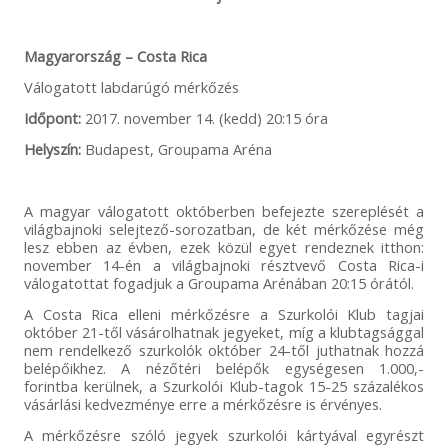
Magyarország – Costa Rica
Válogatott labdarúgó mérkőzés
Időpont:
2017. november 14. (kedd) 20:15 óra
Helyszín:
Budapest, Groupama Aréna
A magyar válogatott októberben befejezte szereplését a
világbajnoki selejtező-sorozatban, de két mérkőzése még
lesz ebben az évben, ezek közül egyet rendeznek itthon:
november 14-én a világbajnoki résztvevő Costa Rica-i
válogatottat fogadjuk a Groupama Arénában 20:15 órától.
A Costa Rica elleni mérkőzésre a Szurkolói Klub tagjai
október 21-től vásárolhatnak jegyeket, míg a klubtagsággal
nem rendelkező szurkolók október 24-től juthatnak hozzá
belépőikhez. A nézőtéri belépők egységesen 1.000,-
forintba kerülnek, a Szurkolói Klub-tagok 15-25 százalékos
vásárlási kedvezménye erre a mérkőzésre is érvényes.
A mérkőzésre szóló jegyek szurkolói kártyával egyrészt