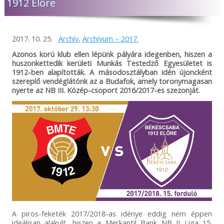
1912 Előre
2017. 10. 25.
Archív
,
Archívum – 2017.
Azonos korú klub ellen lépünk pályára idegenben, hiszen a
huszonkettedik kerületi Munkás Testedző Egyesületet is
1912-ben alapították. A másodosztályban idén újoncként
szereplő vendéglátónk az a Budafok, amely toronymagasan
nyerte az NB III. Közép-csoport 2016/2017-es szezonját.
A piros-feketék 2017/2018-as idénye eddig nem éppen
ideálisan alakult, hiszen a Merkantil Bank NB II Liga 15.