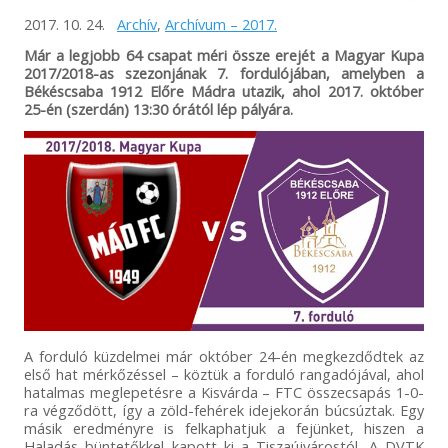
2017. 10. 24.
Archív
,
Archívum – 2017.
Már a legjobb 64 csapat méri össze erejét a Magyar Kupa
2017/2018-as szezonjának 7. fordulójában, amelyben a
Békéscsaba 1912 Előre Mádra utazik, ahol 2017. október
25-én (szerdán) 13:30 órától lép pályára.
A forduló küzdelmei már október 24-én megkezdődtek az
első hat mérkőzéssel – köztük a forduló rangadójával, ahol
hatalmas meglepetésre a Kisvárda – FTC összecsapás 1-0-
ra végződött, így a zöld-fehérek idejekorán búcsúztak. Egy
másik eredményre is felkaphatjuk a fejünket, hiszen a
Haladás büntetőkkel kapott ki a Tiszaújvárostól. A DVTK