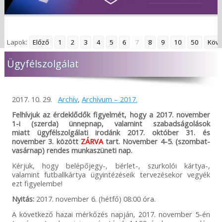
Lapok:
Előző
1
2
3
4
5
6
7
8
9
10
50
Köve
Ügyfélszolgálat
2017. 10. 29.
Archív
,
Archívum – 2017.
Felhívjuk az érdeklődők figyelmét, hogy a 2017. november
1-i (szerda) ünnepnap, valamint szabadságolások
miatt ügyfélszolgálati irodánk 2017. október 31. és
november 3. között
ZÁRVA
tart. November 4-5. (szombat-
vasárnap) rendes munkaszüneti nap.
Kérjuk, hogy belépőjegy-, bérlet-, szurkolói kártya-,
valamint futballkártya ügyintézéseik tervezésekor vegyék
ezt figyelembe!
Nyitás:
2017. november 6. (hétfő) 08:00 óra.
A következő hazai mérkőzés napján, 2017. november 5-én