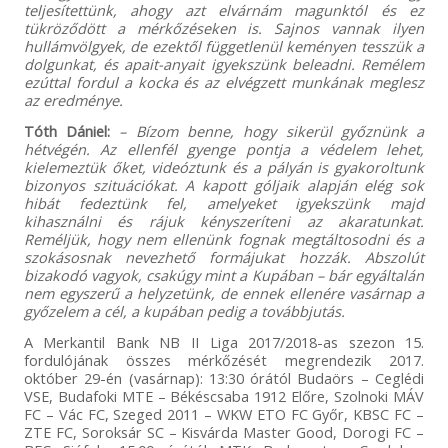
teljesítettünk, ahogy azt elvárnám magunktól és ez
tükröződött a mérkőzéseken is. Sajnos vannak ilyen
hullámvölgyek, de ezektől függetlenül keményen tesszük a
dolgunkat, és apait-anyait igyekszünk beleadni. Remélem
ezúttal fordul a kocka és az elvégzett munkának meglesz
az eredménye.
Tóth Dániel:
– Bízom benne, hogy sikerül győznünk a
hétvégén. Az ellenfél gyenge pontja a védelem lehet,
kielemeztük őket, videóztunk és a pályán is gyakoroltunk
bizonyos szituációkat. A kapott góljaik alapján elég sok
hibát fedeztünk fel, amelyeket igyekszünk majd
kihasználni és rájuk kényszeríteni az akaratunkat.
Reméljük, hogy nem ellenünk fognak megtáltosodni és a
szokásosnak nevezhető formájukat hozzák. Abszolút
bizakodó vagyok, csakúgy mint a Kupában – bár egyáltalán
nem egyszerű a helyzetünk, de ennek ellenére vasárnap a
győzelem a cél, a kupában pedig a továbbjutás.
A Merkantil Bank NB II Liga 2017/2018-as szezon 15.
fordulójának összes mérkőzését megrendezik 2017.
október 29-én (vasárnap): 13:30 órától Budaörs – Ceglédi
VSE, Budafoki MTE – Békéscsaba 1912 Előre, Szolnoki MÁV
FC – Vác FC, Szeged 2011 – WKW ETO FC Győr, KBSC FC –
ZTE FC, Soroksár SC – Kisvárda Master Good, Dorogi FC –