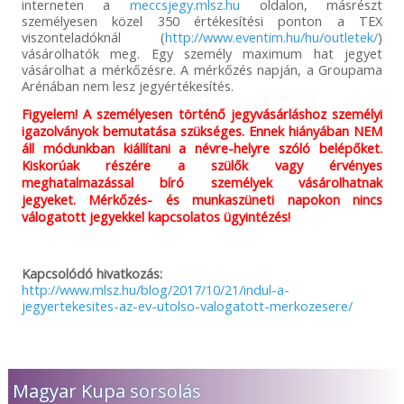
interneten a
meccsjegy.mlsz.hu
oldalon, másrészt
személyesen közel 350 értékesítési ponton a TEX
viszonteladóknál (
http://www.eventim.hu/hu/outletek/
)
vásárolhatók meg. Egy személy maximum hat jegyet
vásárolhat a mérkőzésre. A mérkőzés napján, a Groupama
Arénában nem lesz jegyértékesítés.
Figyelem! A személyesen történő jegyvásárláshoz személyi
igazolványok bemutatása szükséges. Ennek hiányában NEM
áll módunkban kiállítani a névre-helyre szóló belépőket.
Kiskorúak részére a szülők vagy érvényes
meghatalmazással bíró személyek vásárolhatnak
jegyeket. Mérkőzés- és munkaszüneti napokon nincs
válogatott jegyekkel kapcsolatos ügyintézés!
Kapcsolódó hivatkozás:
http://www.mlsz.hu/blog/2017/10/21/indul-a-
jegyertekesites-az-ev-utolso-valogatott-merkozesere/
Magyar Kupa sorsolás