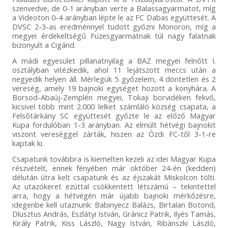
szenvedve, de 0-1 arányban verte a Balassagyarmatot, míg
a Videoton 0-4 arányban lépte le az FC Dabas együttesét. A
DVSC 2-3-as eredménnyel tudott győzni Monoron, míg a
megyei érdekeltségű Füzesgyarmatnak túl nagy falatnak
bizonyult a Cigánd.
A mádi egyesület pillanatnyilag a BAZ megyei felnőtt I.
osztályban vitézkedik, ahol 11 lejátszott meccs után a
negyedik helyen áll. Mérlegük 5 győzelem, 4 döntetlen és 2
vereség, amely 19 bajnoki egységet hozott a konyhára. A
Borsod-Abaúj-Zemplén megyei, Tokaji borvidéken fekvő,
kicsivel több mint 2.000 lelket számláló község csapata, a
Felsőtárkány SC együttesét győzte le az előző Magyar
Kupa fordulóban 1-3 arányban. Az elmúlt hétvégi bajnokit
viszont vereséggel zárták, hiszen az Ózdi FC-től 3-1-re
kaptak ki.
Csapatunk továbbra is kiemelten kezeli az idei Magyar Kupa
részvételt, ennek fényében már október 24-én (kedden)
délután útra kelt csapatunk és az éjszakát Miskolcon tölti.
Az utazókeret ezúttal csökkentett létszámú – tekintettel
arra, hogy a hétvégén már újabb bajnoki mérkőzésre,
idegenbe kell utaznunk: Babinyecz Balázs, Birtalan Botond,
Dlusztus András, Eszlátyi István, Gránicz Patrik, Ilyés Tamás,
Király Patrik, Kiss László, Nagy István, Ribánszki László,