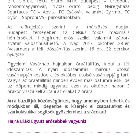
BFC Siófok, 15:00 órától MTK Budapest – Credobus
Mosonmagyaróvár, 17:00 órától pedig Nyíregyháza
Spartacus FC – Aqvital FC Csákvár, valamint Gyirmót FC
Győr – Soproni VSE párosításokban.
Az előrejelzés szerint, a mérkőzés napján
Budapest térségében 12 Celsius fokos maximális
hőmérséklet, hidegfront erős széllel, valamint zápor-
zivatar valószínűsíthető. A Nap 2017. október 29-én
(vasárnap) a téli időszámítás szerint 16 óra 32 perckor
nyugszik.
Figyelem! Vasárnap hajnalban óraátállítás, indul a téli
időszámítás. A nyári időszámítás március utolsó
vasárnapján kezdődik, és október utolsó vasárnapjáig tart.
Vagyis az óraátállítás minden évben más dátumra esik, de
az időpont mindig ugyanaz: ezen az októberi napon 3
órakor vissza kell állítani az órákat 2 órára.
Arra buzdítjuk közönségünket, hogy amennyiben tehetik és
módjukban áll, idegenbe is kísérjék el csapatunkat és
szurkolásukkal segítsék győzelemhez a srácokat!
Hajrá Lilák! Együtt erősebbek vagyunk!