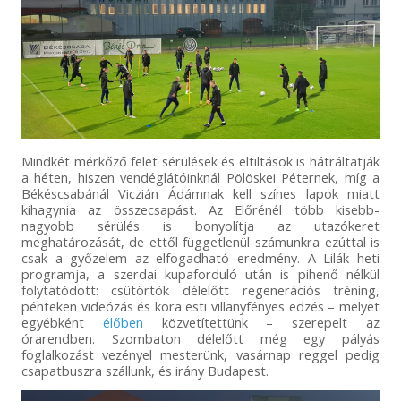
Mindkét mérkőző felet sérülések és eltiltások is hátráltatják
a héten, hiszen vendéglátóinknál Pölöskei Péternek, míg a
Békéscsabánál Viczián Ádámnak kell színes lapok miatt
kihagynia az összecsapást. Az Előrénél több kisebb-
nagyobb sérülés is bonyolítja az utazókeret
meghatározását, de ettől függetlenül számunkra ezúttal is
csak a győzelem az elfogadható eredmény. A Lilák heti
programja, a szerdai kupaforduló után is pihenő nélkül
folytatódott: csütörtök délelőtt regenerációs tréning,
pénteken videózás és kora esti villanyfényes edzés – melyet
egyébként
élőben
közvetítettünk – szerepelt az
órarendben. Szombaton délelőtt még egy pályás
foglalkozást vezényel mesterünk, vasárnap reggel pedig
csapatbuszra szállunk, és irány Budapest.