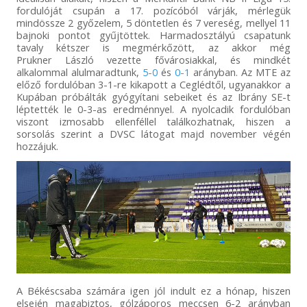
fordulóját csupán a 17. pozícóból várják, mérlegük
mindössze 2 győzelem, 5 döntetlen és 7 vereség, mellyel 11
bajnoki pontot gyűjtöttek. Harmadosztályú csapatunk
tavaly kétszer is megmérkőzött, az akkor még
Prukner László vezette fővárosiakkal, és mindkét
alkalommal alulmaradtunk,
5-0
és
0-1
arányban. Az MTE az
előző fordulóban 3-1-re kikapott a Ceglédtől, ugyanakkor a
Kupában próbálták gyógyítani sebeiket és az Ibrány SE-t
léptették le 0-3-as eredménnyel. A nyolcadik fordulóban
viszont izmosabb ellenféllel találkozhatnak, hiszen a
sorsolás szerint a DVSC látogat majd november végén
hozzájuk.
A Békéscsaba számára igen jól indult ez a hónap, hiszen
elsején magabiztos, gólzáporos meccsen 6-2 arányban