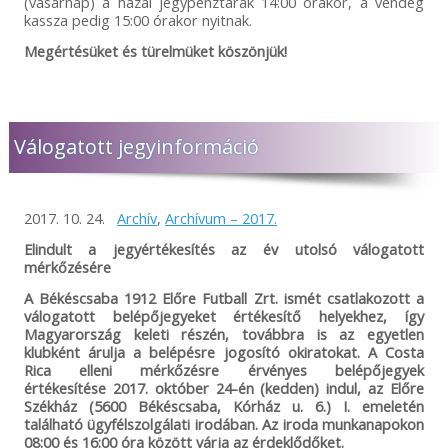
(vasárnap) a hazai jegypénztárak 14:00 órakor, a vendég
kassza pedig 15:00 órakor nyitnak.
Megértésüket és türelmüket köszönjük!
Válogatott jegyinformáció
2017. 10. 24.
Archív
,
Archívum – 2017.
Elindult a jegyértékesítés az év utolsó válogatott
mérkőzésére
A Békéscsaba 1912 Előre Futball Zrt. ismét csatlakozott a
válogatott belépőjegyeket értékesítő helyekhez, így
Magyarország keleti részén, továbbra is az egyetlen
klubként árulja a belépésre jogosító okiratokat. A Costa
Rica elleni mérkőzésre érvényes belépőjegyek
értékesítése 2017. október 24-én (kedden) indul, az Előre
Székház (5600 Békéscsaba, Kórház u. 6.) I. emeletén
található ügyfélszolgálati irodában. Az iroda munkanapokon
08:00 és 16:00 óra között várja az érdeklődőket.