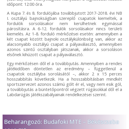
időpont: 12:00 óra.
A Kupa 7. és 8. fordulójába továbbjutott 2017-2018. évi NB
I. osztályú bajnokságban szereplő csapatok kiemeltek, a
fordulók sorsolásakor nem kerülhetnek egymással
párosításra. A 6-12. fordulók sorsolásakor nincs területi
kiemelés. Az 1-8. forduló mérkőzései esetén: amennyiben a
két csapat között bajnoki osztálykülönbség van, akkor az
alacsonyabb osztályú csapat a pályaválasztó, amennyiben
azonos szintű osztályban játszanak, akkor a sorsoláson
elsőnek kihúzott csapat a pályaválasztó.
Egy mérkőzésen dől el a továbbjutás. Amennyiben a rendes
játékidőben döntetlen az eredmény – függetlenül a
csapatok osztályba sorolásától –, akkor 2 x 15 perces
hosszabbítás következik. Ha a hosszabbításban mindkét
sportszervezet azonos számú gólt ér el, vagy nem esik gól,
a továbbjutás a büntetőpontról végzett rúgásokkal dől el a
Labdarúgás Játékszabályainak rendelkezései szerint.
Beharangozó: Budafoki MTE – Békéscsaba