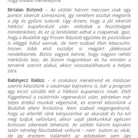
Birtalan Botond:
– Az utóbbi három meccsen csak egy
pontot sikerült szereznünk, így remélem ezúttal megtörik
a jég és győzni tudunk. Úgy érzem, hogy a jól sikerült
hétközi kupaforduló után oldódtak a feszültségek
mindenkiben, és ez új lendületet adhat a csapatnak. Igaz,
hogy a Budafok egy frissen feljutott együttes és pozícióban
is eléggé hátul vannak, de nem szabad őket lebecsülni,
hiszen több első osztályt is megjárt játékossal
rendelkeznek. Biztos vagyok benne, hogy nagyon nehéz
mérkőzés lesz, de bízom magunkban és ha minden a
terveink szerint alakul, akkor visszatalálhatunk a helyes
útra.
Babinyecz Balázs:
– A szokásos menetrend és módszer
szerint készülünk a vasárnapi bajnokira is, bár a program
egy kicsit sűrűbb lett a hétközi kupameccs miatt. Ettől
függetlenül a csütörtöki regeneráció után, pénteken már
teljes értékű munkát végeztünk, és ezerrel készülünk a
Budafok elleni fordulóra. Nem szabad megengednünk,
hogy az ellenfél ránk kényszerítse az akaratát és ha ezt
meg tudjuk valósítani, akkor saját játékunkkal egészen
biztosan sikeresek lehetünk. Az utóbbi három bajnokin
talán némileg fásultabbak voltunk – nem tudom az okát,
de így éreztem. Valamiért az edzéseken sem úgy