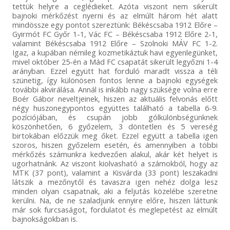
tettük helyre a ceglédieket. Azóta viszont nem sikerült
bajnoki mérkőzést nyerni és az elmúlt három hét alatt
mindössze egy pontot szereztünk: Békéscsaba 1912 Előre –
Gyirmót FC Győr 1-1, Vác FC – Békéscsaba 1912 Előre 2-1,
valamint Békéscsaba 1912 Előre – Szolnoki MÁV FC 1-2.
Igaz, a kupában némileg kozmetikáztuk havi egyenlegünket,
mivel október 25-én a Mád FC csapatát sikerült legyőzni 1-4
arányban. Ezzel együtt hat forduló maradt vissza a téli
szünetig, így különösen fontos lenne a bajnoki egységek
további akvirálása. Annál is inkább nagy szüksége volna erre
Boér Gábor neveltjeinek, hiszen az aktuális felvonás előtt
négy huszonegypontos együttes található a tabella 6-9.
pozíciójában, és csupán jobb gólkülönbségünknek
köszönhetően, 6 győzelem, 3 döntetlen és 5 vereség
birtokában előzzük meg őket. Ezzel együtt a tabella igen
szoros, hiszen győzelem esetén, és amennyiben a többi
mérkőzés számunkra kedvezően alakul, akár két helyet is
ugorhatnánk. Az viszont kiolvasható a számokból, hogy az
MTK (37 pont), valamint a Kisvárda (33 pont) leszakadni
látszik a mezőnytől és tavaszra igen nehéz dolga lesz
minden olyan csapatnak, aki a feljutás közelébe szeretne
kerülni. Na, de ne szaladjunk ennyire előre, hiszen láttunk
már sok furcsaságot, fordulatot és meglepetést az elmúlt
bajnokságokban is.