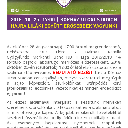
Az október 28-án (vasárnap) 17:00 órától megrendezendő,
Békéscsaba 1912 Előre – Balmaz Kamilla
Gyógyfürdő Merkantil Bank NB II Liga 2018/2019. 14.
forduló bajnoki labdarúgó mérkőzés előzeteseként,
2018.
október 25-én (csütörtök) 17:00 órától
első csapatunk és a
szakmai stáb nyilvános
BEMUTATÓ EDZÉST
tart a Kórház
utcai Stadion centerpályáján, melyre szeretettel meghívjuk
a sajtó képviselőit, szurkolóinkat, utánpótlás korú
játékosainkat, edzőinket, vezetőinket és minden érdeklődőt
egyaránt!
Az edzés alkalmával interjúkat is készítünk, melyeken
szeretnénk szurkolóinkat, játékosainkat és a szakmai stábot
is mikrofonvégre kapni. A legjobban sikerült felvételekből
készített összeállítást pedig felületeinken publikáljuk majd.
Az eseményen bepillantást nyerhetnek csapatunk
mindennapi munkájába és testközelből olyan körülmények