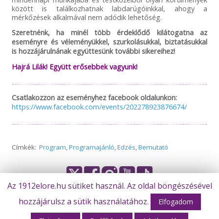
között is találkozhatnak labdarúgóinkkal, ahogy a
mérkőzések alkalmával nem adódik lehetőség.
Szeretnénk, ha minél több érdeklődő kilátogatna az
eseményre és véleményükkel, szurkolásukkal, biztatásukkal
is hozzájárulnának együttesünk további sikereihez!
Hajrá Lilák! Együtt erősebbek vagyunk!
Csatlakozzon az eseményhez facebook oldalunkon:
https://www.facebook.com/events/202278923876674/
Címkék:
Program
,
Programajánló
,
Edzés
,
Bemutató
Az 1912elore.hu sütiket használ. Az oldal böngészésével
© Békéscsaba 1912 Előre Futball Zrt.
hozzájárulsz a sütik használatához.
Elfogadom