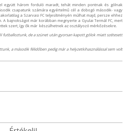
el együtt három forduló maradt, tehát minden pontnak és gólnak
Második csapatunk számára egyértelmű cél a dobogó második- vagy
korlatilag a Szarvasi FC teljesítményén múlhat majd, persze ehhez
. A bajnokságot már korábban megnyerte a Gyulai Termál FC, mert
ettek szert, így ők már készülhetnek az osztályozó mérkőzésekre.
jól futballoztunk, de a szünet után gyorsan kapott gólok miatt szétesett
zottunk, a második félidőben pedig már a helyzetkihasználással sem volt
Értékelj!