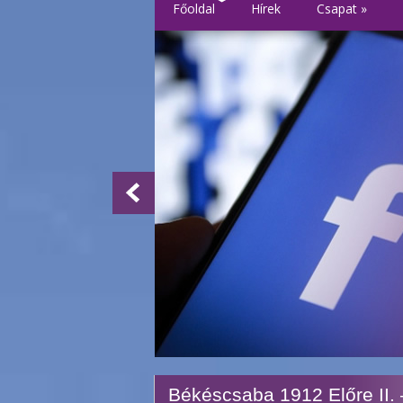
Főoldal
Hírek
Csapat
»
Békéscsaba 1912 Előre II.