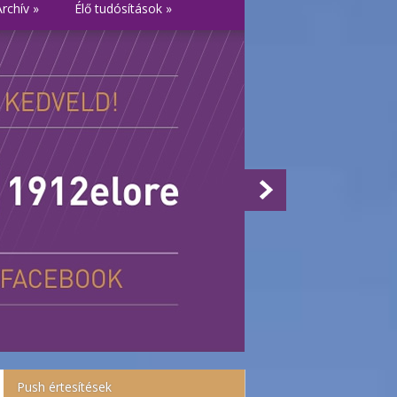
Archív
»
Élő tudósítások
»
Push értesítések