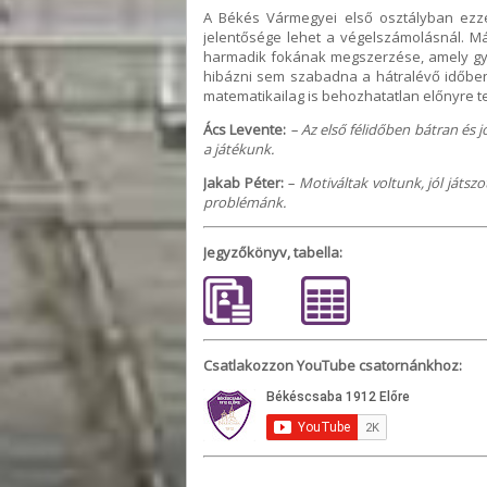
A Békés Vármegyei első osztályban ezz
jelentősége lehet a végelszámolásnál. 
harmadik fokának megszerzése, amely gya
hibázni sem szabadna a hátralévő időben
matematikailag is behozhatatlan előnyre t
Ács Levente:
– Az első félidőben bátran és 
a játékunk.
Jakab Péter:
– Motiváltak voltunk, jól játs
problémánk.
Jegyzőkönyv, tabella:
Csatlakozzon YouTube csatornánkhoz: