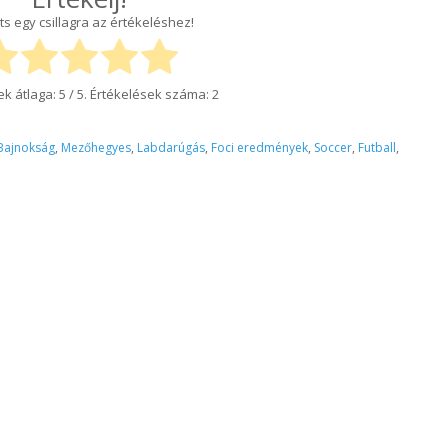
ts egy csillagra az értékeléshez!
ek átlaga:
5
/ 5. Értékelések száma:
2
Bajnokság
,
Mezőhegyes
,
Labdarúgás
,
Foci eredmények
,
Soccer
,
Futball
,