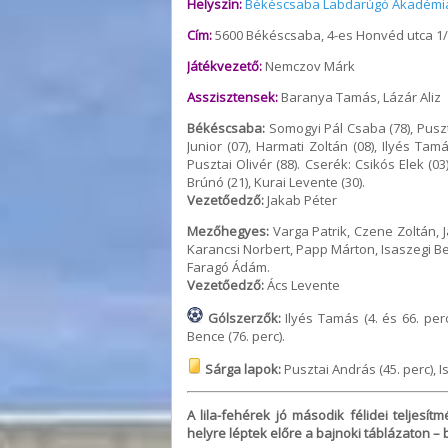
Helyszín:
Békéscsaba Labdarúgó Akadémi
Cím:
5600 Békéscsaba, 4-es Honvéd utca 1/
Játékvezető:
Nemczov Márk
Asszisztensek:
Baranya Tamás, Lázár Aliz
Békéscsaba:
Somogyi Pál Csaba (78), Puszta
Junior (07), Harmati Zoltán (08), Ilyés Ta
Pusztai Olivér (88). Cserék: Csikós Elek (03
Brúnó (21), Kurai Levente (30).
Vezetőedző:
Jakab Péter
Mezőhegyes:
Varga Patrik, Czene Zoltán, J
Karancsi Norbert, Papp Márton, Isaszegi B
Faragó Ádám.
Vezetőedző:
Ács Levente
Gólszerzők:
Ilyés Tamás (4. és 66. perc
Bence (76. perc).
Sárga lapok:
Pusztai András (45. perc), I
A lila-fehérek jó második félidei teljesí
helyre léptek előre a bajnoki táblázaton 