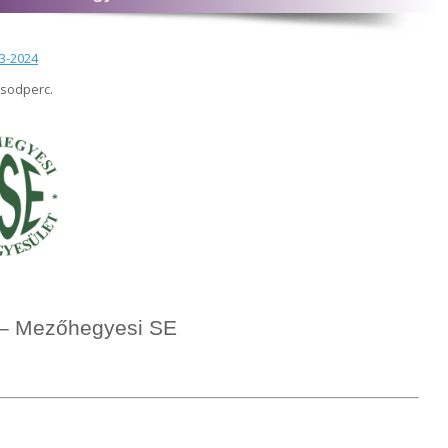
23-2024
ásodperc.
 – Mezőhegyesi SE