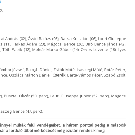
a
2.
i András (02), Óvári Balázs (05), Bacsa Krisztián (06), Lauri Giuseppe
más (11), Farkas Ádám (23), Mágocsi Bence (26), Biró Bence János (42),
), Tóth Patrik (12), Molnár Márkó Gábor (14), Orvos Levente (18), Ilyés
ámbor József, Balogh Dániel, Zsilák Máté, Isaszegi Máté, Rotár Péter,
ence, Oszlács Márton Dániel.
Cserék:
Barta-Vámos Péter, Szabó Zsolt,
), Pusztai Olivér (50. perc), Lauri Giuseppe Junior (52. perc), Mágocsi
saszegi Bence (47. perc).
tménnyel múlták felül vendégeiket, a három ponttal pedig a második
– bár a forduló többi mérkőzését még ezután rendezik meg.