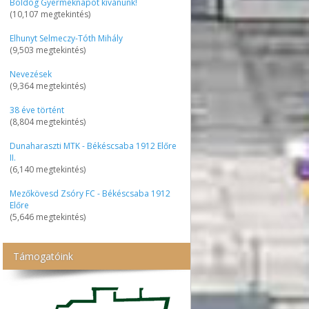
Boldog Gyermeknapot kívánunk!
(10,107 megtekintés)
Elhunyt Selmeczy-Tóth Mihály
(9,503 megtekintés)
Nevezések
(9,364 megtekintés)
38 éve történt
(8,804 megtekintés)
Dunaharaszti MTK - Békéscsaba 1912 Előre
II.
(6,140 megtekintés)
Mezőkövesd Zsóry FC - Békéscsaba 1912
Előre
(5,646 megtekintés)
Támogatóink