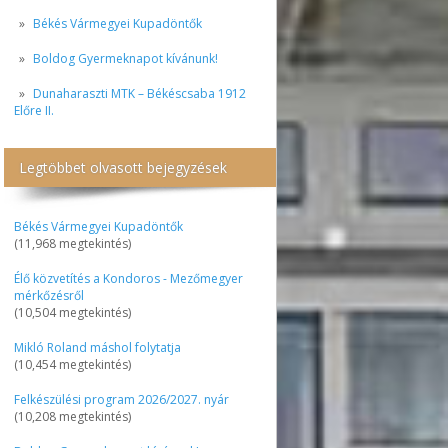
Békés Vármegyei Kupadöntők
Boldog Gyermeknapot kívánunk!
Dunaharaszti MTK – Békéscsaba 1912
Előre II.
Legtöbbet olvasott bejegyzések
Békés Vármegyei Kupadöntők
(11,968 megtekintés)
Élő közvetítés a Kondoros - Mezőmegyer
mérkőzésről
(10,504 megtekintés)
Mikló Roland máshol folytatja
(10,454 megtekintés)
Felkészülési program 2026/2027. nyár
(10,208 megtekintés)