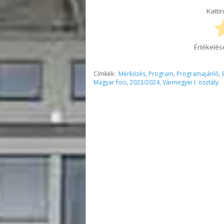
Kattin
Értékelés
Címkék:
Mérkőzés
,
Program
,
Programajánló
,
Magyar foci
,
2023/2024
,
Vármegyei I. osztály