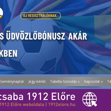
Eseménynaptár
Jegy-bérlet
Tabella-Sorsolás
»
Kapcsolat
»
T