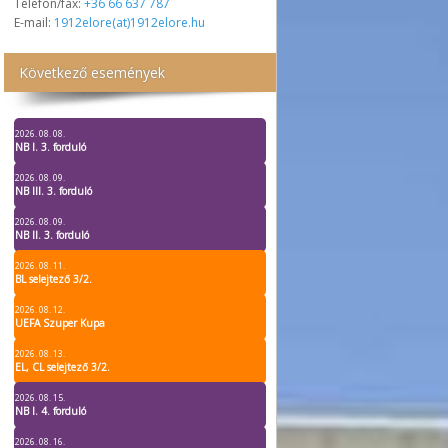
Telefon/fax:
+36 66 637 787
E-mail:
1912elore(at)1912elore.hu
Következő események
2026. 08. 08.
NB I. 3. forduló
2026. 08. 09.
NB III. 3. forduló
2026. 08. 09.
NB II. 3. forduló
2026. 08. 11.
BL selejtező 3/2.
2026. 08. 12.
UEFA Szuper Kupa
2026. 08. 13.
EL, CL selejtező 3/2.
2026. 08. 15.
NB I. 4. forduló
2026. 08. 16.