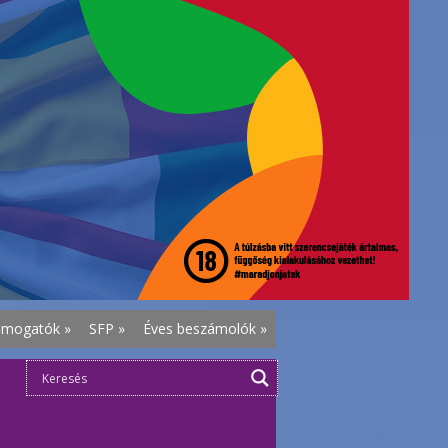
ámogatók
»
SFP
»
Éves beszámolók
»