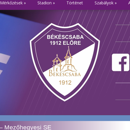
Mérkőzések
»
Stadion
»
Történet
Szabályok
»
 – Mezőhegyesi SE