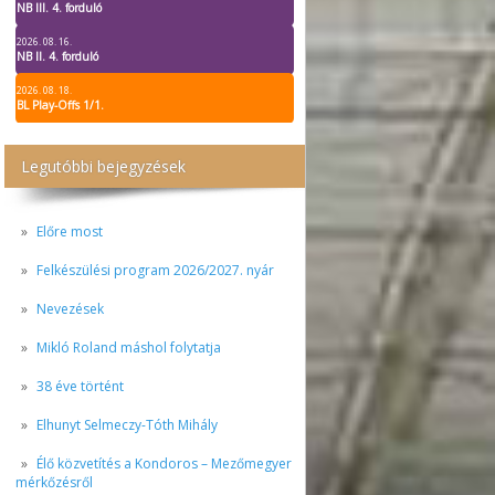
NB III. 4. forduló
2026. 08. 16.
NB II. 4. forduló
2026. 08. 18.
BL Play-Offs 1/1.
Legutóbbi bejegyzések
Előre most
Felkészülési program 2026/2027. nyár
Nevezések
Mikló Roland máshol folytatja
38 éve történt
Elhunyt Selmeczy-Tóth Mihály
Élő közvetítés a Kondoros – Mezőmegyer
mérkőzésről