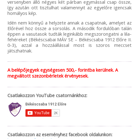
versenyben álló négyes két párban egymással csap össze,
így azután ott tisztulhat valamennyit az egyelőre igencsak
homályos kép.
Idén nem könnyű a helyzete annak a csapatnak, amelyet az
Előrével hoz össze a sorsolás. A második fordulóban talán
éppen a vasutasok tudták leginkább megszorongatni a lila-
fehéreket (Békéscsabai MÁV SE – Békéscsaba 1912 Előre II.
0-3), azzal a hozzáállással most is szoros meccset
játszhatnak.
A belépőjegyek egységesen 500,- forintba kerülnek. A
megváltott szezonbérletek érvényesek.
Csatlakozzon YouTube csatornánkhoz:
Csatlakozzon az eseményhez facebook oldalunkon: