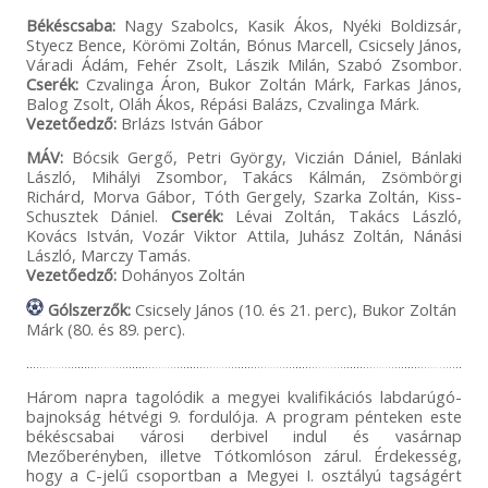
Békéscsaba:
Nagy Szabolcs, Kasik Ákos, Nyéki Boldizsár,
Styecz Bence, Körömi Zoltán, Bónus Marcell, Csicsely János,
Váradi Ádám, Fehér Zsolt, Lászik Milán, Szabó Zsombor.
Cserék:
Czvalinga Áron, Bukor Zoltán Márk, Farkas János,
Balog Zsolt, Oláh Ákos, Répási Balázs, Czvalinga Márk.
Vezetőedző:
Brlázs István Gábor
MÁV:
Bócsik Gergő, Petri György, Viczián Dániel, Bánlaki
László, Mihályi Zsombor, Takács Kálmán, Zsömbörgi
Richárd, Morva Gábor, Tóth Gergely, Szarka Zoltán, Kiss-
Schusztek Dániel.
Cserék:
Lévai Zoltán, Takács László,
Kovács István, Vozár Viktor Attila, Juhász Zoltán, Nánási
László, Marczy Tamás.
Vezetőedző:
Dohányos Zoltán
Gólszerzők:
Csicsely János (10. és 21. perc), Bukor Zoltán
Márk (80. és 89. perc).
Három napra tagolódik a megyei kvalifikációs labdarúgó-
bajnokság hétvégi 9. fordulója. A program pénteken este
békéscsabai városi derbivel indul és vasárnap
Mezőberényben, illetve Tótkomlóson zárul. Érdekesség,
hogy a C-jelű csoportban a Megyei I. osztályú tagságért